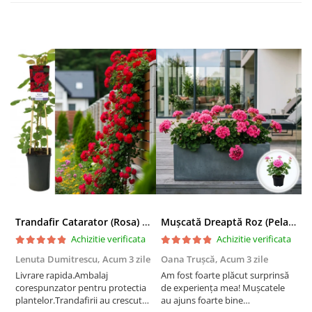
Trandafir Catarator (Rosa) Red Climber - 75cm
Mușcată Dreaptă Roz (Pelargonium Zonale)
Achizitie verificata
Achizitie verificata
Lenuta Dumitrescu,
Acum 3 zile
Oana Trușcă,
Acum 3 zile
E
Livrare rapida.Ambalaj
Am fost foarte plăcut surprinsă
I
corespunzator pentru protectia
de experiența mea! Mușcatele
f
plantelor.Trandafirii au crescut
au ajuns foarte bine
r