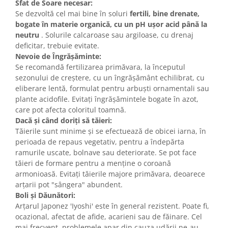
Sfat de Soare necesar:
Se dezvoltă cel mai bine în soluri
fertili, bine drenate,
bogate în materie organică, cu un pH ușor acid până la
neutru
. Solurile calcaroase sau argiloase, cu drenaj
deficitar, trebuie evitate.
Nevoie de Îngrășăminte:
Se recomandă fertilizarea primăvara, la începutul
sezonului de creștere, cu un îngrășământ echilibrat, cu
eliberare lentă, formulat pentru arbuști ornamentali sau
plante acidofile. Evitați îngrășămintele bogate în azot,
care pot afecta coloritul toamnă.
Dacă și când doriți să tăieri:
Tăierile sunt minime și se efectuează de obicei iarna, în
perioada de repaus vegetativ, pentru a îndepărta
ramurile uscate, bolnave sau deteriorate. Se pot face
tăieri de formare pentru a menține o coroană
armonioasă. Evitați tăierile majore primăvara, deoarece
arțarii pot "sângera" abundent.
Boli și Dăunători:
Arțarul Japonez 'Iyoshi' este în general rezistent. Poate fi,
ocazional, afectat de afide, acarieni sau de făinare. Cel
mai frecvent, problemele apar din cauza udării ne-au