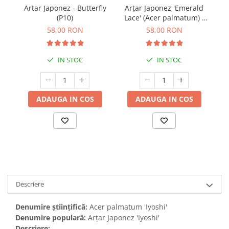
Artar Japonez - Butterfly
Arțar Japonez 'Emerald
(P10)
Lace' (Acer palmatum) -
(
30cm
58,00 RON
58,00 RON
IN STOC
IN STOC
ADAUGA IN COS
ADAUGA IN COS
Descriere
Denumire științifică:
Acer palmatum 'Iyoshi'
Denumire populară:
Arțar Japonez 'Iyoshi'
Descriere: