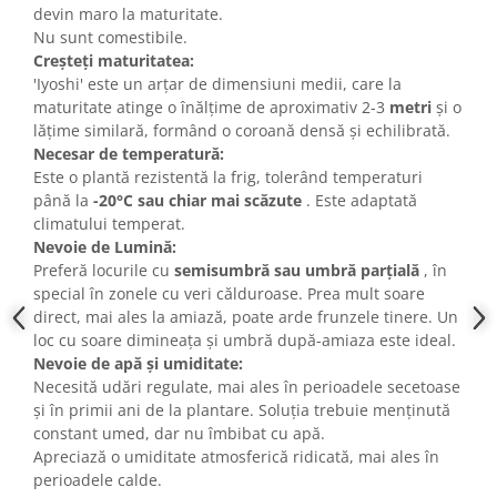
devin maro la maturitate.
Nu sunt comestibile.
Creșteți maturitatea:
'Iyoshi' este un arțar de dimensiuni medii, care la
maturitate atinge o înălțime de aproximativ 2-3
metri
și o
lățime similară, formând o coroană densă și echilibrată.
Necesar de temperatură:
Este o plantă rezistentă la frig, tolerând temperaturi
până la
-20°C sau chiar mai scăzute
. Este adaptată
climatului temperat.
Nevoie de Lumină:
Preferă locurile cu
semisumbră sau umbră parțială
, în
special în zonele cu veri călduroase. Prea mult soare
direct, mai ales la amiază, poate arde frunzele tinere. Un
loc cu soare dimineața și umbră după-amiaza este ideal.
Nevoie de apă și umiditate:
Necesită udări regulate, mai ales în perioadele secetoase
și în primii ani de la plantare. Soluția trebuie menținută
constant umed, dar nu îmbibat cu apă.
Apreciază o umiditate atmosferică ridicată, mai ales în
perioadele calde.