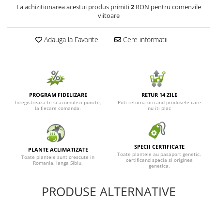
La achizitionarea acestui produs primiti
2
RON pentru comenzile
Seminte de Ierburi
viitoare
Seminte de Legume/Fructe
Adauga la Favorite
Cere informatii
PROGRAM FIDELIZARE
RETUR 14 ZILE
Inregistreaza-te si acumulezi puncte,
Poti returna oricand produsele care
la fiecare comanda.
nu iti plac
SPECII CERTIFICATE
PLANTE ACLIMATIZATE
Toate plantele au pasaport genetic,
Toate plantele sunt crescute in
certificand specia si originea
Romania, langa Sibiu.
genetica.
PRODUSE ALTERNATIVE