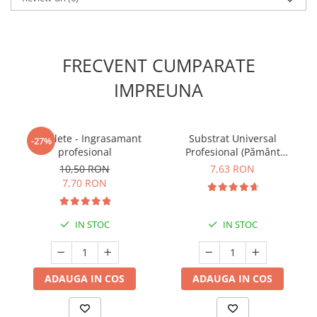
FRECVENT CUMPARATE
IMPREUNA
5 Tablete - Ingrasamant
Substrat Universal
-27%
profesional
Profesional (Pământ
Premium) - 5 L
10,50 RON
7,63 RON
7,70 RON
IN STOC
IN STOC
ADAUGA IN COS
ADAUGA IN COS