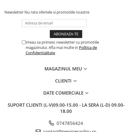
deja.Multumesc.
împachetate, în stare impecabilă,
c
fără să fie afectate pe timpul
c
transportului. Se vede că au fost
c
Newsletter
Nu rata ofertele si promotiile noastre
ambalate cu multă grijă. Acum
v
sunt frumos înflorite și...
e
Vreau sa primesc newsletter cu promotiile
magazinului. Afla mai multe in
Politica de
Confidentialitate
MAGAZINUL MEU
CLIENTI
DATE COMERCIALE
SUPORT CLIENTI
(L-V)09.00-15.00 - LA SERA (L-D) 09.00-
18.00
0747856424
contact@pepinierasibiu.ro