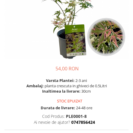
Prun - Prunus
Bulbi de Delphinium
Bulbi de Echinacea
Păr - Pyrus communis
Bulbi de Frezie
Smochini - Ficus carica
Bulbi de Fritillaria
Viță de Vie - Vitis
Bulbi de Gaillardia (Kokarda)
Zmeur - Rubus
Bulbi de Gladiole
Bulbi de Irisi - Stanjenel
Bulbi de Lalele
Bulbi de Leucanthemum
54,00 RON
Bulbi de Muscari
Bulbi de Narcise
Varsta Plantei:
2-3 ani
Bulbi de Ranunculus
Ambalaj:
planta crescuta in ghiveci de 0.5Litri
Inaltimea la livrare:
30cm
Bulbi de Tigridia
Bulbi de Zambile
STOC EPUIZAT
Durata de livrare:
24-48 ore
Bulbi de Zantedeschia
Cod Produs:
PLE0001-8
Bulbi Sparaxis
Ai nevoie de ajutor?
0747856424
Mixuri de Bulbi
Seminte de Flori