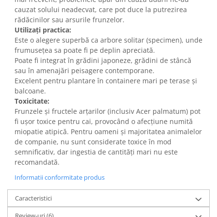
cauzat solului neadecvat, care pot duce la putrezirea
rădăcinilor sau arsurile frunzelor.
Utilizați practica:
Este o alegere superbă ca arbore solitar (specimen), unde
frumusețea sa poate fi pe deplin apreciată.
Poate fi integrat în grădini japoneze, grădini de stâncă
sau în amenajări peisagere contemporane.
Excelent pentru plantare în containere mari pe terase și
balcoane.
Toxicitate:
Frunzele și fructele arțarilor (inclusiv Acer palmatum) pot
fi ușor toxice pentru cai, provocând o afecțiune numită
miopatie atipică. Pentru oameni și majoritatea animalelor
de companie, nu sunt considerate toxice în mod
semnificativ, dar ingestia de cantități mari nu este
recomandată.
Informatii conformitate produs
Caracteristici
Review-uri
(6)