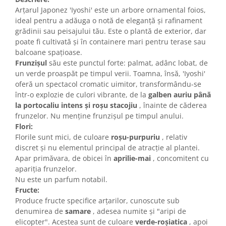
Arțarul Japonez 'Iyoshi' este un arbore ornamental foios,
ideal pentru a adăuga o notă de eleganță și rafinament
grădinii sau peisajului tău. Este o plantă de exterior, dar
poate fi cultivată și în containere mari pentru terase sau
balcoane spațioase.
Frunzișul
său este punctul forte: palmat, adânc lobat, de
un verde proaspăt pe timpul verii. Toamna, însă, 'Iyoshi'
oferă un spectacol cromatic uimitor, transformându-se
într-o explozie de culori vibrante, de la
galben auriu până
la portocaliu intens și roșu stacojiu
, înainte de căderea
frunzelor. Nu menține frunzișul pe timpul anului.
Flori:
Florile sunt mici, de culoare
roșu-purpuriu
, relativ
discret și nu elementul principal de atracție al plantei.
Apar primăvara, de obicei în
aprilie-mai
, concomitent cu
apariția frunzelor.
Nu este un parfum notabil.
Fructe:
Produce fructe specifice arțarilor, cunoscute sub
denumirea de
samare
, adesea numite și "aripi de
elicopter". Acestea sunt de culoare
verde-roșiatica
, apoi