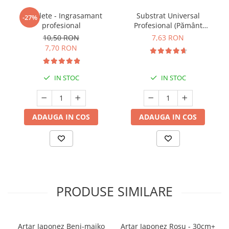
5 Tablete - Ingrasamant
Substrat Universal
-27%
profesional
Profesional (Pământ
Premium) - 5 L
10,50 RON
7,63 RON
7,70 RON
IN STOC
IN STOC
ADAUGA IN COS
ADAUGA IN COS
PRODUSE SIMILARE
Arțar Japonez Beni-maiko
Artar Japonez Rosu - 30cm+