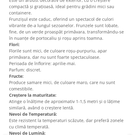
Este un arbust decorativ de exterior, cu o creștere
compactă și grațioasă, ideal pentru grădini mici sau
containere.
Frunzișul este caduc, oferind un spectacol de culori
vibrante de-a lungul sezoanelor. Frunzele sunt lobate,
fine, de un verde proaspăt primăvara, transformându-se
în nuanțe de portocaliu și roșu aprins toamna.
Flori:
Florile sunt mici, de culoare roșu-purpuriu, apar
primăvara, dar nu sunt foarte spectaculoase.
Perioada de înflorire: aprilie-mai.
Parfum: discret.
Fructe:
Produce samare mici, de culoare maro, care nu sunt
comestibile.
Creștere la maturitate:
Atinge o înălțime de aproximativ 1-1,5 metri și o lățime
similară, având o creștere lentă.
Nevoi de Temperatură:
Este rezistent la temperaturi scăzute, dar preferă zonele
cu climă temperată.
Nevoi de Lumină: