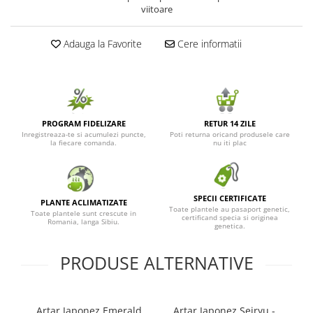
viitoare
Seminte de Ierburi
Seminte de Legume/Fructe
Adauga la Favorite
Cere informatii
PROGRAM FIDELIZARE
RETUR 14 ZILE
Inregistreaza-te si acumulezi puncte,
Poti returna oricand produsele care
la fiecare comanda.
nu iti plac
SPECII CERTIFICATE
PLANTE ACLIMATIZATE
Toate plantele au pasaport genetic,
Toate plantele sunt crescute in
certificand specia si originea
Romania, langa Sibiu.
genetica.
PRODUSE ALTERNATIVE
Artar Japonez Emerald
Artar Japonez Seiryu -
A