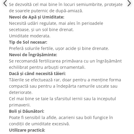
Se dezvoltă cel mai bine în locuri semiumbrite, protejate
de soarele puternic de după-amiază.
Nevoi de Apă și Umiditate:
Necesită udări regulate, mai ales în perioadele
secetoase, și un sol bine drenat.
Umiditate moderata.
Tip de Sol necesar:
Preferă solurile fertile, ușor acide și bine drenate.
Nevoi de Îngrășăminte:
Se recomandă fertilizarea primăvara cu un îngrășământ
echilibrat pentru arbuști ornamentali.
Dacă și când necesită tăieri:
Tăierile se efectuează rar, doar pentru a menține forma
compactă sau pentru a îndepărta ramurile uscate sau
deteriorate.
Cel mai bine se taie la sfarsitul iernii sau la inceputul
primaverii.
Boli și Dăunători:
Poate fi sensibil la afide, acarieni sau boli fungice în
condiții de umiditate excesivă.
Utilizare practică: