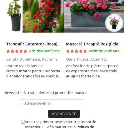
Trandafir Catarator (Rosa) Red Climber - 75cm
Mușcată Dreaptă Roz (Pelargonium Zonale)
Achizitie verificata
Achizitie verificata
Lenuta Dumitrescu,
Acum 1 zi
Oana Trușcă,
Acum 1 zi
E
Livrare rapida.Ambalaj
Am fost foarte plăcut surprinsă
I
corespunzator pentru protectia
de experiența mea! Mușcatele
f
plantelor.Trandafirii au crescut
au ajuns foarte bine
r
deja.Multumesc.
împachetate, în stare impecabilă,
c
fără să fie afectate pe timpul
c
transportului. Se vede că au fost
c
Newsletter
Nu rata ofertele si promotiile noastre
ambalate cu multă grijă. Acum
v
sunt frumos înflorite și...
e
Vreau sa primesc newsletter cu promotiile
magazinului. Afla mai multe in
Politica de