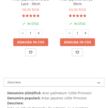
Lace - 30cm
30cm
58,00 RON
63,00 RON
IN STOC
IN STOC
ADAUGA IN COS
ADAUGA IN COS
Descriere
Denumire științifică:
Acer palmatum 'Little Princess'
Denumire populară:
Arțar Japonez Little Princess
Descriere: