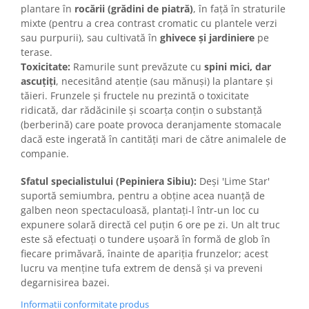
plantare în
rocării (grădini de piatră)
, în față în straturile
mixte (pentru a crea contrast cromatic cu plantele verzi
sau purpurii), sau cultivată în
ghivece și jardiniere
pe
terase.
Toxicitate:
Ramurile sunt prevăzute cu
spini mici, dar
ascuțiți
, necesitând atenție (sau mănuși) la plantare și
tăieri. Frunzele și fructele nu prezintă o toxicitate
ridicată, dar rădăcinile și scoarța conțin o substanță
(berberină) care poate provoca deranjamente stomacale
dacă este ingerată în cantități mari de către animalele de
companie.
Sfatul specialistului (Pepiniera Sibiu):
Deși 'Lime Star'
suportă semiumbra, pentru a obține acea nuanță de
galben neon spectaculoasă, plantați-l într-un loc cu
expunere solară directă cel puțin 6 ore pe zi. Un alt truc
este să efectuați o tundere ușoară în formă de glob în
fiecare primăvară, înainte de apariția frunzelor; acest
lucru va menține tufa extrem de densă și va preveni
degarnisirea bazei.
Informatii conformitate produs