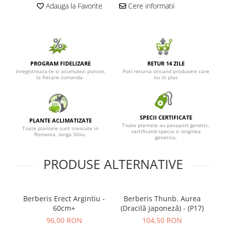
Adauga la Favorite
Cere informatii
PROGRAM FIDELIZARE
RETUR 14 ZILE
Inregistreaza-te si acumulezi puncte,
Poti returna oricand produsele care
la fiecare comanda.
nu iti plac
SPECII CERTIFICATE
PLANTE ACLIMATIZATE
Toate plantele au pasaport genetic,
Toate plantele sunt crescute in
certificand specia si originea
Romania, langa Sibiu.
genetica.
PRODUSE ALTERNATIVE
Berberis Erect Argintiu -
Berberis Thunb. Aurea
Be
60cm+
(Dracilă japoneză) - (P17)
(
96,00 RON
104,50 RON