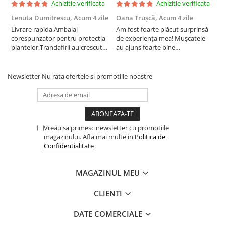
Achizitie verificata
Achizitie verificata
Lenuta Dumitrescu,
Acum 4 zile
Oana Trușcă,
Acum 4 zile
E
Livrare rapida.Ambalaj
Am fost foarte plăcut surprinsă
I
corespunzator pentru protectia
de experiența mea! Mușcatele
f
plantelor.Trandafirii au crescut
au ajuns foarte bine
r
deja.Multumesc.
împachetate, în stare impecabilă,
c
fără să fie afectate pe timpul
c
transportului. Se vede că au fost
c
Newsletter
Nu rata ofertele si promotiile noastre
ambalate cu multă grijă. Acum
v
sunt frumos înflorite și...
e
Vreau sa primesc newsletter cu promotiile
magazinului. Afla mai multe in
Politica de
Confidentialitate
MAGAZINUL MEU
CLIENTI
DATE COMERCIALE