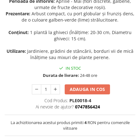
Perioada de înflorire:
Aprilie - Mai (flori discrete, galbene,
urmate de fructe decorative roșii).
Seminte de Ierburi
Prezentare:
Arbust compact, cu port globular și frunziș dens,
Seminte de Legume/Fructe
de o culoare galben-verde (lime) strălucitoare.
Conținut:
1 plantă la ghiveci (Înălțime: 20-30 cm, Diametru
ghiveci: 15 cm).
Utilizare:
Jardiniere, grădini de stâncării, borduri vii de mică
înălțime sau mixuri de plante perene.
IN STOC
Durata de livrare:
24-48 ore
ADAUGA IN COS
Cod Produs:
PLE0018-4
Ai nevoie de ajutor?
0747856424
La achizitionarea acestui produs primiti
4
RON pentru comenzile
viitoare