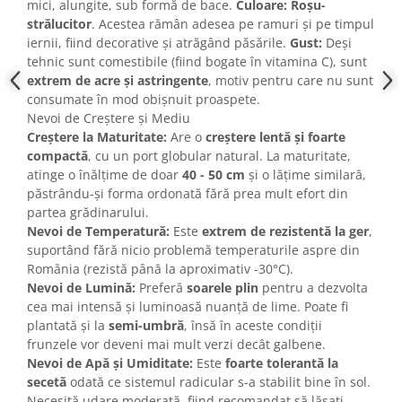
mici, alungite, sub formă de bace.
Culoare:
Roșu-
strălucitor
. Acestea rămân adesea pe ramuri și pe timpul
iernii, fiind decorative și atrăgând păsările.
Gust:
Deși
tehnic sunt comestibile (fiind bogate în vitamina C), sunt
extrem de acre și astringente
, motiv pentru care nu sunt
consumate în mod obișnuit proaspete.
Nevoi de Creștere și Mediu
Creștere la Maturitate:
Are o
creștere lentă și foarte
compactă
, cu un port globular natural. La maturitate,
atinge o înălțime de doar
40 - 50 cm
și o lățime similară,
păstrându-și forma ordonată fără prea mult efort din
partea grădinarului.
Nevoi de Temperatură:
Este
extrem de rezistentă la ger
,
suportând fără nicio problemă temperaturile aspre din
România (rezistă până la aproximativ -30°C).
Nevoi de Lumină:
Preferă
soarele plin
pentru a dezvolta
cea mai intensă și luminoasă nuanță de lime. Poate fi
plantată și la
semi-umbră
, însă în aceste condiții
frunzele vor deveni mai mult verzi decât galbene.
Nevoi de Apă și Umiditate:
Este
foarte tolerantă la
secetă
odată ce sistemul radicular s-a stabilit bine în sol.
Necesită udare moderată, fiind recomandat să lăsați