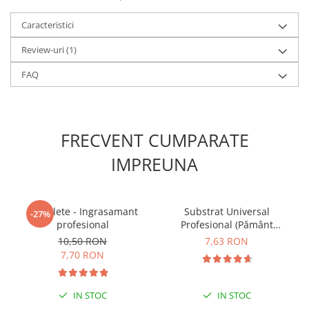
Caracteristici
Review-uri
(1)
FAQ
FRECVENT CUMPARATE
IMPREUNA
5 Tablete - Ingrasamant
Substrat Universal
-27%
profesional
Profesional (Pământ
Premium) - 5 L
10,50 RON
7,63 RON
7,70 RON
IN STOC
IN STOC