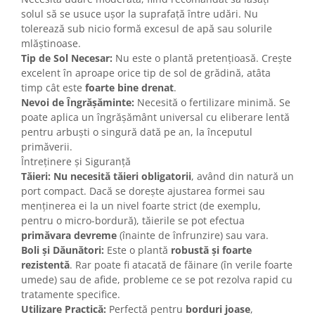
solul să se usuce ușor la suprafață între udări. Nu
tolerează sub nicio formă excesul de apă sau solurile
mlăștinoase.
Tip de Sol Necesar:
Nu este o plantă pretențioasă. Crește
excelent în aproape orice tip de sol de grădină, atâta
timp cât este
foarte bine drenat
.
Nevoi de Îngrășăminte:
Necesită o fertilizare minimă. Se
poate aplica un îngrășământ universal cu eliberare lentă
pentru arbuști o singură dată pe an, la începutul
primăverii.
Întreținere și Siguranță
Tăieri:
Nu necesită tăieri obligatorii
, având din natură un
port compact. Dacă se dorește ajustarea formei sau
menținerea ei la un nivel foarte strict (de exemplu,
pentru o micro-bordură), tăierile se pot efectua
primăvara devreme
(înainte de înfrunzire) sau vara.
Boli și Dăunători:
Este o plantă
robustă și foarte
rezistentă
. Rar poate fi atacată de făinare (în verile foarte
umede) sau de afide, probleme ce se pot rezolva rapid cu
tratamente specifice.
Utilizare Practică:
Perfectă pentru
borduri joase
,