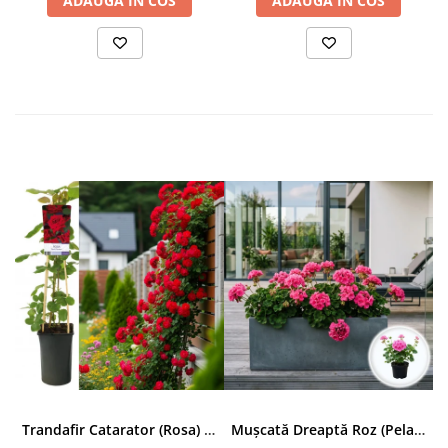
ADAUGA IN COS
ADAUGA IN COS
Trandafir Catarator (Rosa) Red Climber - 75cm
Mușcată Dreaptă Roz (Pelargonium Zonale)