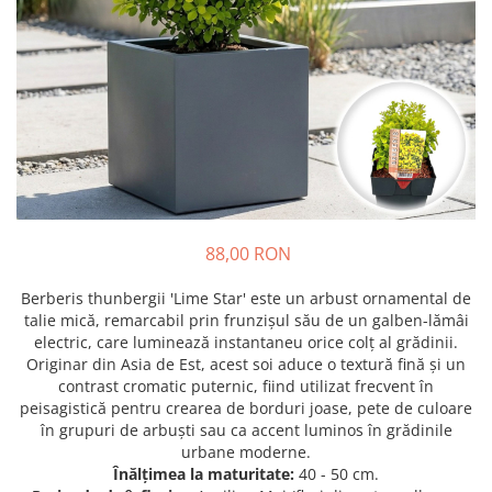
Prun - Prunus
Bulbi de Delphinium
Bulbi de Echinacea
Păr - Pyrus communis
Bulbi de Frezie
Smochini - Ficus carica
Bulbi de Fritillaria
Viță de Vie - Vitis
Bulbi de Gaillardia (Kokarda)
Zmeur - Rubus
Bulbi de Gladiole
Bulbi de Irisi - Stanjenel
Bulbi de Lalele
Bulbi de Leucanthemum
88,00 RON
Bulbi de Muscari
Bulbi de Narcise
Berberis thunbergii 'Lime Star' este un arbust ornamental de
Bulbi de Ranunculus
talie mică, remarcabil prin frunzișul său de un galben-lămâi
electric, care luminează instantaneu orice colț al grădinii.
Bulbi de Tigridia
Originar din Asia de Est, acest soi aduce o textură fină și un
Bulbi de Zambile
contrast cromatic puternic, fiind utilizat frecvent în
Bulbi de Zantedeschia
peisagistică pentru crearea de borduri joase, pete de culoare
în grupuri de arbuști sau ca accent luminos în grădinile
Bulbi Sparaxis
urbane moderne.
Mixuri de Bulbi
Înălțimea la maturitate:
40 - 50 cm.
Seminte de Flori