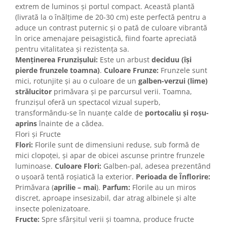
extrem de luminos și portul compact. Această plantă
(livrată la o înălțime de 20-30 cm) este perfectă pentru a
aduce un contrast puternic și o pată de culoare vibrantă
în orice amenajare peisagistică, fiind foarte apreciată
pentru vitalitatea și rezistența sa.
Menținerea Frunzișului:
Este un arbust
deciduu (își
pierde frunzele toamna)
.
Culoare Frunze:
Frunzele sunt
mici, rotunjite și au o culoare de un
galben-verzui (lime)
strălucitor
primăvara și pe parcursul verii. Toamna,
frunzișul oferă un spectacol vizual superb,
transformându-se în nuanțe calde de
portocaliu și roșu-
aprins
înainte de a cădea.
Flori și Fructe
Flori:
Florile sunt de dimensiuni reduse, sub formă de
mici clopoței, și apar de obicei ascunse printre frunzele
luminoase.
Culoare Flori:
Galben-pal, adesea prezentând
o ușoară tentă roșiatică la exterior.
Perioada de Înflorire:
Primăvara (
aprilie – mai
).
Parfum:
Florile au un miros
discret, aproape insesizabil, dar atrag albinele și alte
insecte polenizatoare.
Fructe:
Spre sfârșitul verii și toamna, produce fructe