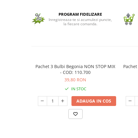
Seminte de Ierburi
PROGRAM FIDELIZARE
Seminte de Legume/Fructe
Inregistreaza-te si acumulezi puncte,
la fiecare comanda.
Pachet 3 Bulbi Begonia NON STOP MIX
Pachet
- COD: 110.700
39,80 RON
IN STOC
ADAUGA IN COS