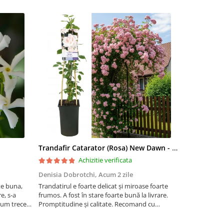
Trandafir Catarator (Rosa) New Dawn - 75cm
Artar Palma
Achizitie verificata
Denisia Dobrotchi,
Acum 2 zile
Hanceanu D
te buna,
Trandatirul e foarte delicat și miroase foarte
Felicitări
e, s-a
frumos. A fost în stare foarte bună la livrare.
 cum trece
Promptitudine și calitate. Recomand cu
ta la ger.
încredere.
 este o