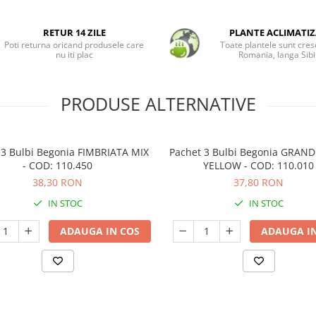
RETUR 14 ZILE
PLANTE ACLIMATIZ
Poti returna oricand produsele care
Toate plantele sunt cres
nu iti plac
Romania, langa Sibi
PRODUSE ALTERNATIVE
 3 Bulbi Begonia FIMBRIATA MIX
Pachet 3 Bulbi Begonia GRAN
- COD: 110.450
YELLOW - COD: 110.010
38,30 RON
37,80 RON
IN STOC
IN STOC
ADAUGA IN COS
ADAUGA IN