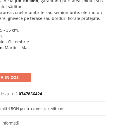
lă de la
Jub Holland
, garantând puritatea soiului și o
lui săditor.
orarea zonelor umbrite sau semiumbrite, oferind un
ere, ghivece pe terase sau borduri florale protejate.
5 - 35 cm.
m.
ie - Octombrie.
e:
Martie - Mai.
A IN COS
de ajutor?
0747856424
imiti
1
RON pentru comenzile viitoare
informatii