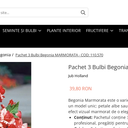
SEMINTE ȘI BULBI
PLANTE INTERIOR
FRUCTIFERE
TRAN
egonia /
Pachet 3 Bulbi Begonia MARMORATA - COD: 110.570
Pachet 3 Bulbi Begon
Jub Holland
39,80 RON
Begonia Marmorata este o variet
un model unic: petale albe sau 
efect vizual marmorat de o ele
Conținut:
Pachetul conține 3
profesional, pregătiți pentru