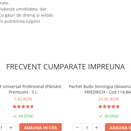
rate.
 iubește umiditatea, dar
u găuri de drenaj și evitați
i putrezirea tulpinii
FRECVENT CUMPARATE IMPREUNA
t Universal Profesional (Pământ
Pachet Bulbi Sinningia (Gloxoni
Premium) - 5 L
FRIEDRICH - Cod:114.86
7,63 RON
25,00 RON
IN STOC
IN STOC
ADAUGA IN COS
ADAUGA I