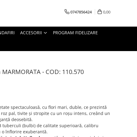
0747856424
0,00
DAFIRI
ACCESORII
PROGRAM FIDELIZARE
ia MARMORATA - COD: 110.570
ate spectaculoasă, cu flori mari, duble, ce prezintă
roz pal, tivite și stropite cu un roșu intens, creând un
ganță deosebită.
 tuberculi (bulbi) de calitate superioară, calibru
 o înflorire exuberantă.