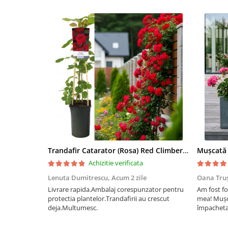
Trandafir Catarator (Rosa) Red Climber - 75cm
Achizitie verificata
Lenuta Dumitrescu,
Acum 2 zile
Oana Tru
Livrare rapida.Ambalaj corespunzator pentru
Am fost fo
protectia plantelor.Trandafirii au crescut
mea! Mușc
deja.Multumesc.
împachetat
afectate p
fost ambal