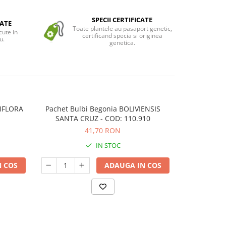
SPECII CERTIFICATE
ATE
Toate plantele au pasaport genetic,
cute in
certificand specia si originea
u.
genetica.
DIFLORA
Pachet Bulbi Begonia BOLIVIENSIS
Pachet 3 Bu
SANTA CRUZ - COD: 110.910
RED
41,70 RON
IN STOC
 COS
ADAUGA IN COS