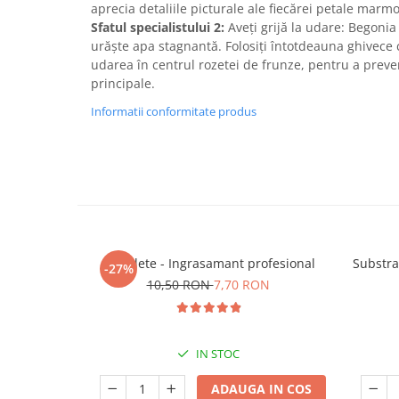
aprecia detaliile picturale ale fiecărei petale marmo
Sfatul specialistului 2:
Aveți grijă la udare: Begonia
urăște apa stagnantă. Folosiți întotdeauna ghivece c
udarea în centrul rozetei de frunze, pentru a preven
principale.
Informatii conformitate produs
5 Tablete - Ingrasamant profesional
Substra
-27%
10,50 RON
7,70 RON
IN STOC
ADAUGA IN COS