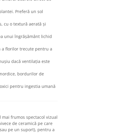
lantei. Preferă un sol
, cu o textură aerată și
a unui îngrășământ lichid
a florilor trecute pentru a
nușiu dacă ventilația este
nordice, bordurilor de
 toxici pentru ingestia umană
 mai frumos spectacol vizual
ghivece de ceramică pe care
ă sau pe un suport), pentru a