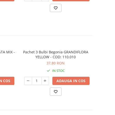
ATA MIX -
Pachet 3 Bulbi Begonia GRANDIFLORA
Pachet 3 B
YELLOW - COD: 110.010
37,80 RON
IN STOC
N COS
ADAUGA IN COS