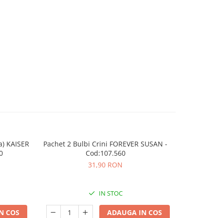
a) KAISER
Pachet 2 Bulbi Crini FOREVER SUSAN -
Pachet 2
0
Cod:107.560
31,90 RON
IN STOC
N COS
ADAUGA IN COS