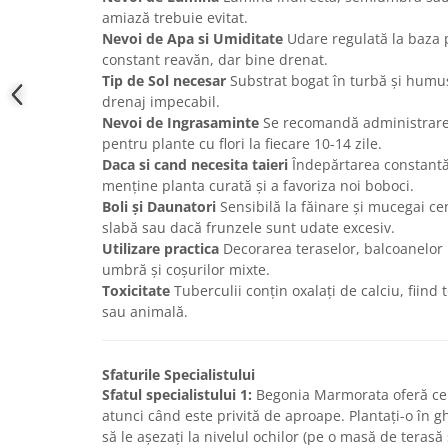
amiază trebuie evitat.
Nevoi de Apa si Umiditate
Udare regulată la baza p
constant reavăn, dar bine drenat.
Tip de Sol necesar
Substrat bogat în turbă și humus
drenaj impecabil.
Nevoi de Ingrasaminte
Se recomandă administrare
pentru plante cu flori la fiecare 10-14 zile.
Daca si cand necesita taieri
Îndepărtarea constantă 
menține planta curată și a favoriza noi boboci.
Boli și Daunatori
Sensibilă la făinare și mucegai ce
slabă sau dacă frunzele sunt udate excesiv.
Utilizare practica
Decorarea teraselor, balcoanelor 
umbră și coșurilor mixte.
Toxicitate
Tuberculii conțin oxalați de calciu, fiind
sau animală.
Sfaturile Specialistului
Sfatul specialistului 1:
Begonia Marmorata oferă cel
atunci când este privită de aproape. Plantați-o în 
să le așezați la nivelul ochilor (pe o masă de teras