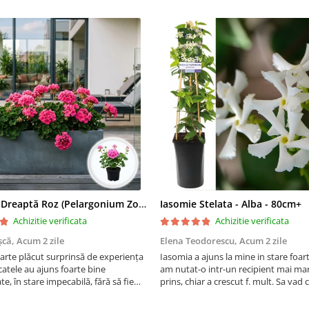
Mușcată Dreaptă Roz (Pelargonium Zonale)
Iasomie Stelata - Alba - 80cm+
Achizitie verificata
Achizitie verificata
șcă,
Acum 2 zile
Elena Teodorescu,
Acum 2 zile
arte plăcut surprinsă de experiența
Iasomia a ajuns la mine in stare foar
atele au ajuns foarte bine
am nutat-o intr-un recipient mai mar
e, în stare impecabilă, fără să fie
prins, chiar a crescut f. mult. Sa vad
e timpul transportului. Se vede că au
peste iarna, se spune ca este rezisten
ate cu multă grijă. Acum sunt
Vom vedea. Cumparati cu incredere,