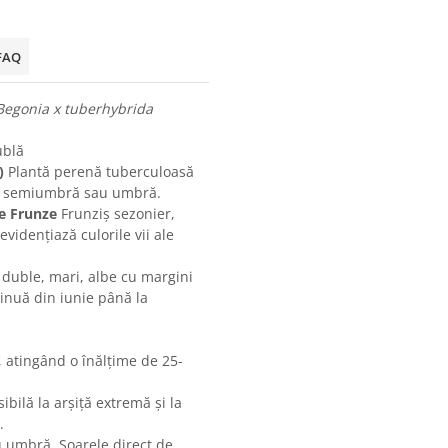
FAQ
Begonia x tuberhybrida
ublă
)
Plantă perenă tuberculoasă
 de semiumbră sau umbră.
re Frunze
Frunziș sezonier,
evidențiază culorile vii ale
 duble, mari, albe cu margini
tinuă din iunie până la
.
 atingând o înălțime de 25-
ilă la arșiță extremă și la
.
 umbră. Soarele direct de