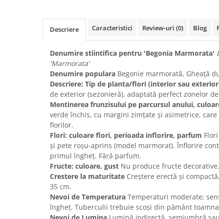
Caracteristici
Review-uri
(0)
Blog
Descriere
Denumire stiintifica pentru 'Begonia Marmorata'
'Marmorata'
Denumire populara
Begonie marmorată, Gheață d
Descriere: Tip de planta/flori (interior sau exterior
de exterior (sezonieră), adaptată perfect zonelor
Mentinerea frunzisului pe parcursul anului, culoa
verde închis, cu margini zimțate și asimetrice, care 
florilor.
Flori: culoare flori, perioada inflorire, parfum
Flori
și pete roșu-aprins (model marmorat). Înflorire con
primul îngheț. Fără parfum.
Fructe: culoare, gust
Nu produce fructe decorative
Crestere la maturitate
Creștere erectă și compactă,
35 cm.
Nevoi de Temperatura
Temperaturi moderate; sensib
îngheț. Tuberculii trebuie scoși din pământ toamna
Nevoi de Lumina
Lumină indirectă, semiumbră sau