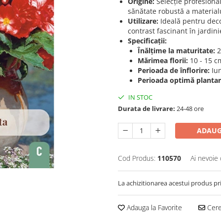
Origine:
Selecție profesiona
sănătate robustă a materialu
Utilizare:
Ideală pentru dec
contrast fascinant în jardini
Specificații:
Înălțime la maturitate:
2
Mărimea florii:
10 - 15 c
Perioada de înflorire:
Iun
Perioada optimă plantar
IN STOC
Durata de livrare:
24-48 ore
ADAUG
Cod Produs:
110570
Ai nevoie 
La achizitionarea acestui produs pr
Adauga la Favorite
Cere 