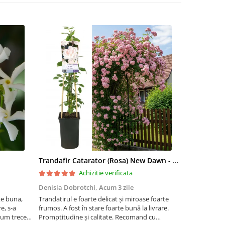
Trandafir Catarator (Rosa) New Dawn - 75cm
Artar Palma
Achizitie verificata
Denisia Dobrotchi,
Acum 3 zile
Hanceanu D
te buna,
Trandatirul e foarte delicat și miroase foarte
Felicitări
e, s-a
frumos. A fost în stare foarte bună la livrare.
 cum trece
Promptitudine și calitate. Recomand cu