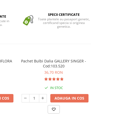
SPECII CERTIFICATE
ATE
Toate plantele au pasaport genetic,
cute in
certificand specia si originea
u.
genetica.
DIFLORA
Pachet Bulbi Dalia GALLERY SINGER -
Pachet Bul
Cod:103.520
KAISER FR
36,70 RON
IN STOC
 COS
ADAUGA IN COS