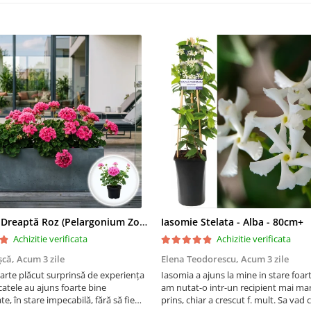
Mușcată Dreaptă Roz (Pelargonium Zonale)
Iasomie Stelata - Alba - 80cm+
Achizitie verificata
Achizitie verificata
șcă,
Acum 3 zile
Elena Teodorescu,
Acum 3 zile
arte plăcut surprinsă de experiența
Iasomia a ajuns la mine in stare foar
atele au ajuns foarte bine
am nutat-o intr-un recipient mai mar
e, în stare impecabilă, fără să fie
prins, chiar a crescut f. mult. Sa vad