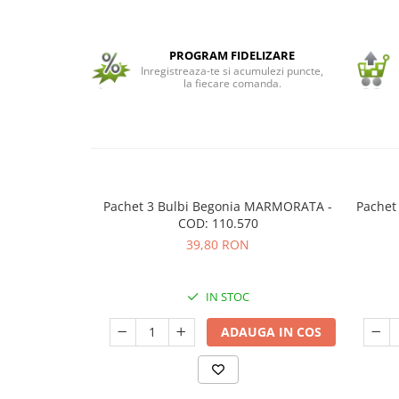
Seminte de Ierburi
Seminte de Legume/Fructe
PROGRAM FIDELIZARE
Inregistreaza-te si acumulezi puncte,
la fiecare comanda.
Pachet 3 Bulbi Begonia MARMORATA -
Pachet
COD: 110.570
39,80 RON
IN STOC
ADAUGA IN COS