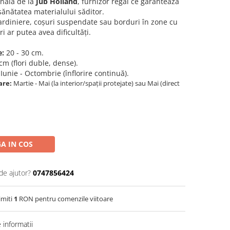
onală de la
Jub Holland
, furnizor regal ce garantează
sănătatea materialului săditor.
ardiniere, coșuri suspendate sau borduri în zone cu
i ar putea avea dificultăți.
e:
20 - 30 cm.
cm (flori duble, dense).
Iunie - Octombrie (înflorire continuă).
are:
Martie - Mai (la interior/spații protejate) sau Mai (direct
A IN COS
de ajutor?
0747856424
imiti
1
RON pentru comenzile viitoare
informatii