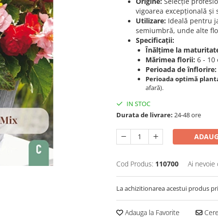
Origine:
Selecție profesi
vigoarea excepțională și 
Utilizare:
Ideală pentru j
semiumbră, unde alte flor
Specificații:
Înălțime la maturitat
Mărimea florii:
6 - 10 
Perioada de înflorire:
Perioada optimă plant
afară).
IN STOC
Durata de livrare:
24-48 ore
ADAUG
Cod Produs:
110700
Ai nevoie 
La achizitionarea acestui produs pr
Adauga la Favorite
Cere 