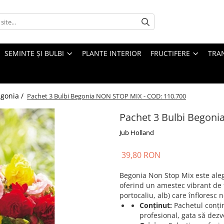
SEMINTE ȘI BULBI
PLANTE INTERIOR
FRUCTIFERE
TRAN
egonia /
Pachet 3 Bulbi Begonia NON STOP MIX - COD: 110.700
Pachet 3 Bulbi Begon
Jub Holland
39,80 RON
Begonia Non Stop Mix este ale
oferind un amestec vibrant de fl
portocaliu, alb) care înfloresc 
Conținut:
Pachetul conțin
profesional, gata să dezvo