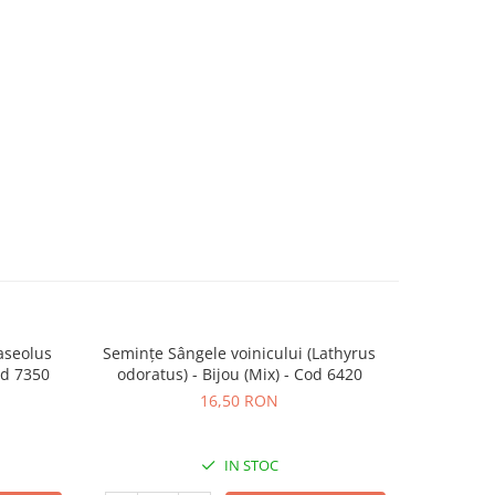
aseolus
Semințe Sângele voinicului (Lathyrus
Prun Opal
od 7350
odoratus) - Bijou (Mix) - Cod 6420
16,50 RON
IN STOC