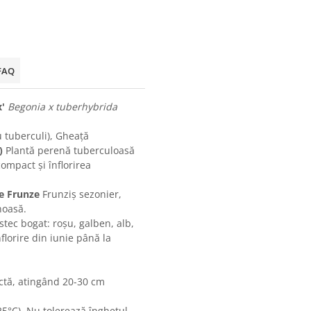
FAQ
'
Begonia x tuberhybrida
 tuberculi), Gheață
)
Plantă perenă tuberculoasă
ompact și înflorirea
re Frunze
Frunziș sezonier,
noasă.
ec bogat: roșu, galben, alb,
florire din iunie până la
.
ctă, atingând 20-30 cm
5°C). Nu tolerează înghețul