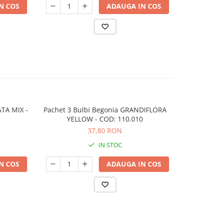
N COS
ADAUGA IN COS
ATA MIX -
Pachet 3 Bulbi Begonia GRANDIFLORA
Pachet 3
YELLOW - COD: 110.010
37,80 RON
IN STOC
N COS
ADAUGA IN COS