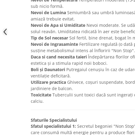
sub nicio formă.
Nevoi de Lumina
Semiumbră sau umbră luminoasă.
amiază trebuie evitat.
Nevoi de Apa si Umiditate
Nevoi moderate. Se udă 
solul reavăn. Umiditatea ridicată în aer este benefic
Tip de Sol necesar
Sol fertil, bine drenat, bogat în 
Nevoi de Ingrasaminte
Fertilizare regulată (o dat
susține metabolismul intens al înfloririi "Non Stop".
Daca si cand necesita taieri
Îndepărtarea florilor of
estetica și a stimula rapid noii boboci.
Boli și Daunatori
Putregaiul cenușiu în caz de udar
ventilație deficitară.
Utilizare practica
Ghivece, coșuri suspendate, bord
jardiniere de balcon.
Toxicitate
Tuberculii sunt toxici dacă sunt ingerați 
calciu.
Sfaturile Specialistului
Sfatul specialistului 1:
Secretul begoniei "Non Stop"
care consumă multă energie pentru a produce flori n