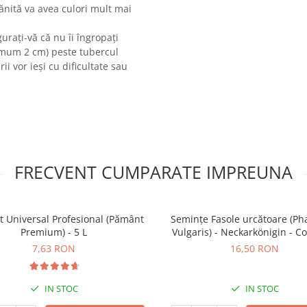
rănită va avea culori mult mai
urați-vă că nu îi îngropați
imum 2 cm) peste tubercul
i vor ieși cu dificultate sau
FRECVENT CUMPARATE IMPREUNA
t Universal Profesional (Pământ
Semințe Fasole urcătoare (Ph
Premium) - 5 L
Vulgaris) - Neckarkönigin - C
7,63 RON
16,50 RON
IN STOC
IN STOC