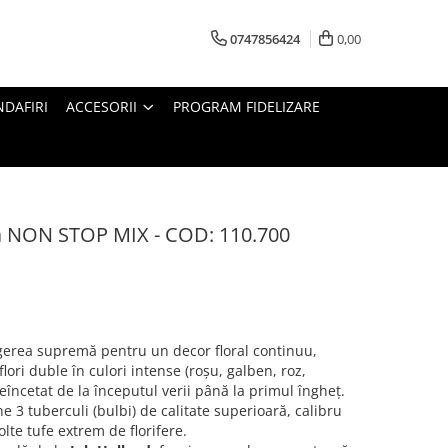
0747856424
0,00
DAFIRI
ACCESORII
PROGRAM FIDELIZARE
ia NON STOP MIX - COD: 110.700
gerea supremă pentru un decor floral continuu,
ori duble în culori intense (roșu, galben, roz,
neîncetat de la începutul verii până la primul îngheț.
e 3 tuberculi (bulbi) de calitate superioară, calibru
lte tufe extrem de florifere.