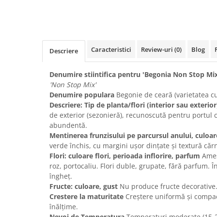
Caracteristici
Review-uri
(0)
Blog
Descriere
Denumire stiintifica pentru 'Begonia Non Stop Mix
'Non Stop Mix'
Denumire populara
Begonie de ceară (varietatea cu
Descriere: Tip de planta/flori (interior sau exterior
de exterior (sezonieră), recunoscută pentru portul c
abundentă.
Mentinerea frunzisului pe parcursul anului, culoa
verde închis, cu margini ușor dințate și textură căr
Flori: culoare flori, perioada inflorire, parfum
Amest
roz, portocaliu. Flori duble, grupate, fără parfum. În
îngheț.
Fructe: culoare, gust
Nu produce fructe decorative
Crestere la maturitate
Creștere uniformă și compa
înălțime.
Nevoi de Temperatura
Temperaturi moderate (15-2