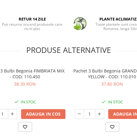
RETUR 14 ZILE
PLANTE ACLIMATIZ
Poti returna oricand produsele care
Toate plantele sunt cres
nu iti plac
Romania, langa Sibi
PRODUSE ALTERNATIVE
 3 Bulbi Begonia FIMBRIATA MIX
Pachet 3 Bulbi Begonia GRAN
- COD: 110.450
YELLOW - COD: 110.010
38,30 RON
37,80 RON
IN STOC
IN STOC
ADAUGA IN COS
ADAUGA IN