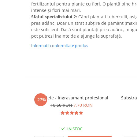
fertilizantul pentru plante cu flori. O plantă bine h
intense și flori mai mari.
Sfatul specialistului 2:
Când plantați tuberculii, asig
prea adânc. Doar un strat subțire de pământ (max
este suficient. Dacă sunt plantați prea adânc, muguri
pot putrezi înainte de a ajunge la suprafață.
Informatii conformitate produs
5 Tablete - Ingrasamant profesional
Substra
-27%
10,50 RON
7,70 RON
IN STOC