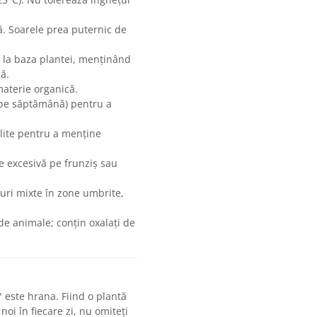
 Soarele prea puternic de
la baza plantei, menținând
ă.
materie organică.
ă pe săptămână) pentru a
ilite pentru a menține
e excesivă pe frunziș sau
uri mixte în zone umbrite,
de animale; conțin oxalați de
 este hrana. Fiind o plantă
oi în fiecare zi, nu omiteți