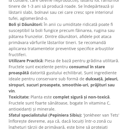
la culoare, care devine neproductiv), lăsând loc ramurilor
tinere de 1-3 ani să producă roade. Se îndepărtează și
lăstarii slabi, bolnavi sau cei care cresc spre interiorul
tufei, aglomerând-o.
Boli și Dăunători:
În anii cu umiditate ridicată poate fi
susceptibil la boli fungice precum făinarea, rugina sau
pătarea frunzelor. Dintre dăunători, afidele pot ataca
primăvara vârfurile lăstarilor tineri. Se recomandă
aplicarea tratamentelor preventive specifice arbuștilor
fructiferi.
Utilizare Practică:
Piesa de bază pentru grădina utilitară.
Fructele sunt excelente pentru
consumul în stare
proaspătă
datorită gustului echilibrat. Sunt ingrediente
ideale pentru conservare sub formă de
dulceață, jeleuri,
siropuri, sucuri proaspete, smoothie-uri, prăjituri sau
vin
.
Toxicitate:
Planta este
complet sigură și non-toxică
.
Fructele sunt foarte sănătoase, bogate în vitamina C,
antioxidanți și minerale.
Sfatul specialistului (Pepiniera Sibiu):
'Jonkheer van Tets'
înflorește devreme, așa că, dacă locuiți într-o zonă cu
înghețuri târzii de primăvară, este bine să protejați