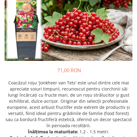
Prun - Prunus
Bulbi de Delphinium
Bulbi de Echinacea
Păr - Pyrus communis
Bulbi de Frezie
Smochini - Ficus carica
Bulbi de Fritillaria
Viță de Vie - Vitis
Bulbi de Gaillardia (Kokarda)
Zmeur - Rubus
Bulbi de Gladiole
Bulbi de Irisi - Stanjenel
Bulbi de Lalele
Bulbi de Leucanthemum
71,00 RON
Bulbi de Muscari
Bulbi de Narcise
Coacăzul roșu 'Jonkheer van Tets' este unul dintre cele mai
Bulbi de Ranunculus
apreciate soiuri timpurii, recunoscut pentru ciorchinii săi
lungi încărcați cu fructe mari, de un roșu strălucitor și gust
Bulbi de Tigridia
echilibrat, dulce-acrișor. Originar din selecții profesionale
Bulbi de Zambile
europene, acest arbust fructifer este extrem de productiv și
Bulbi de Zantedeschia
versatil, fiind ideal pentru grădinile de familie (food forest)
sau ca bordură fructiferă estetică, oferind un decor spectacol
Bulbi Sparaxis
în perioada recoltării.
Mixuri de Bulbi
Înălțimea la maturitate:
1.2 - 1.5 metri.
Seminte de Flori