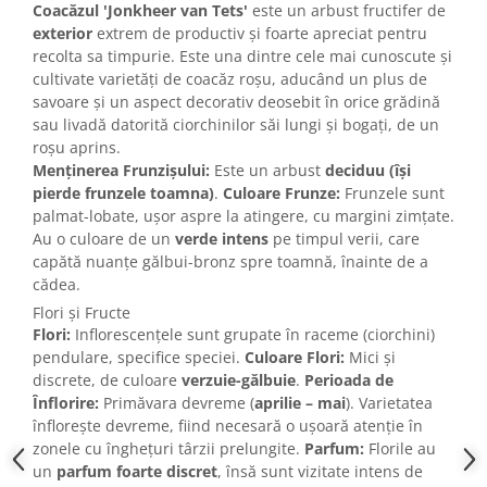
Coacăzul 'Jonkheer van Tets'
este un arbust fructifer de
exterior
extrem de productiv și foarte apreciat pentru
recolta sa timpurie. Este una dintre cele mai cunoscute și
cultivate varietăți de coacăz roșu, aducând un plus de
savoare și un aspect decorativ deosebit în orice grădină
sau livadă datorită ciorchinilor săi lungi și bogați, de un
roșu aprins.
Menținerea Frunzișului:
Este un arbust
deciduu (își
pierde frunzele toamna)
.
Culoare Frunze:
Frunzele sunt
palmat-lobate, ușor aspre la atingere, cu margini zimțate.
Au o culoare de un
verde intens
pe timpul verii, care
capătă nuanțe gălbui-bronz spre toamnă, înainte de a
cădea.
Flori și Fructe
Flori:
Inflorescențele sunt grupate în raceme (ciorchini)
pendulare, specifice speciei.
Culoare Flori:
Mici și
discrete, de culoare
verzuie-gălbuie
.
Perioada de
Înflorire:
Primăvara devreme (
aprilie – mai
). Varietatea
înflorește devreme, fiind necesară o ușoară atenție în
zonele cu înghețuri târzii prelungite.
Parfum:
Florile au
un
parfum foarte discret
, însă sunt vizitate intens de