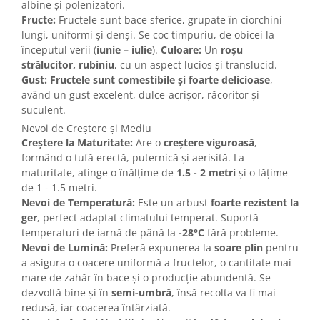
albine și polenizatori.
Fructe:
Fructele sunt bace sferice, grupate în ciorchini
lungi, uniformi și denși. Se coc timpuriu, de obicei la
începutul verii (
iunie – iulie
).
Culoare:
Un
roșu
strălucitor, rubiniu
, cu un aspect lucios și translucid.
Gust:
Fructele sunt comestibile și foarte delicioase
,
având un gust excelent, dulce-acrișor, răcoritor și
suculent.
Nevoi de Creștere și Mediu
Creștere la Maturitate:
Are o
creștere viguroasă
,
formând o tufă erectă, puternică și aerisită. La
maturitate, atinge o înălțime de
1.5 - 2 metri
și o lățime
de 1 - 1.5 metri.
Nevoi de Temperatură:
Este un arbust
foarte rezistent la
ger
, perfect adaptat climatului temperat. Suportă
temperaturi de iarnă de până la
-28°C
fără probleme.
Nevoi de Lumină:
Preferă expunerea la
soare plin
pentru
a asigura o coacere uniformă a fructelor, o cantitate mai
mare de zahăr în bace și o producție abundentă. Se
dezvoltă bine și în
semi-umbră
, însă recolta va fi mai
redusă, iar coacerea întârziată.