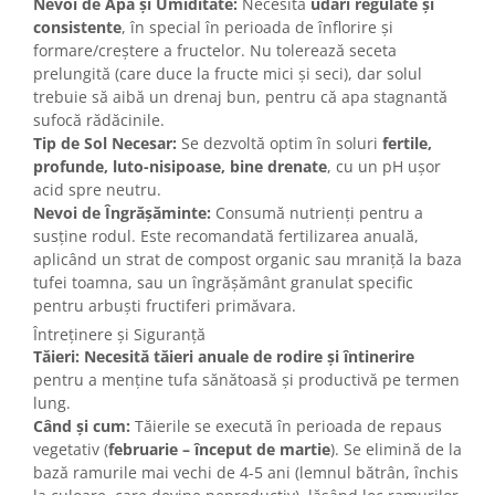
Nevoi de Apă și Umiditate:
Necesită
udări regulate și
consistente
, în special în perioada de înflorire și
formare/creștere a fructelor. Nu tolerează seceta
prelungită (care duce la fructe mici și seci), dar solul
trebuie să aibă un drenaj bun, pentru că apa stagnantă
sufocă rădăcinile.
Tip de Sol Necesar:
Se dezvoltă optim în soluri
fertile,
profunde, luto-nisipoase, bine drenate
, cu un pH ușor
acid spre neutru.
Nevoi de Îngrășăminte:
Consumă nutrienți pentru a
susține rodul. Este recomandată fertilizarea anuală,
aplicând un strat de compost organic sau mraniță la baza
tufei toamna, sau un îngrășământ granulat specific
pentru arbuști fructiferi primăvara.
Întreținere și Siguranță
Tăieri:
Necesită tăieri anuale de rodire și întinerire
pentru a menține tufa sănătoasă și productivă pe termen
lung.
Când și cum:
Tăierile se execută în perioada de repaus
vegetativ (
februarie – început de martie
). Se elimină de la
bază ramurile mai vechi de 4-5 ani (lemnul bătrân, închis