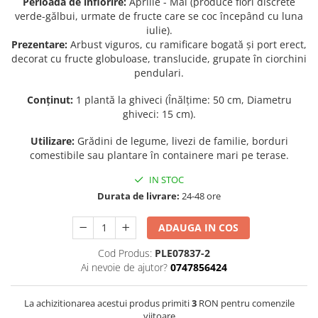
Perioada de înflorire:
Aprilie - Mai (produce flori discrete
verde-gălbui, urmate de fructe care se coc începând cu luna
Seminte de Ierburi
iulie).
Seminte de Legume/Fructe
Prezentare:
Arbust viguros, cu ramificare bogată și port erect,
decorat cu fructe globuloase, translucide, grupate în ciorchini
pendulari.
Conținut:
1 plantă la ghiveci (Înălțime: 50 cm, Diametru
ghiveci: 15 cm).
Utilizare:
Grădini de legume, livezi de familie, borduri
comestibile sau plantare în containere mari pe terase.
IN STOC
Durata de livrare:
24-48 ore
ADAUGA IN COS
Cod Produs:
PLE07837-2
Ai nevoie de ajutor?
0747856424
La achizitionarea acestui produs primiti
3
RON pentru comenzile
viitoare