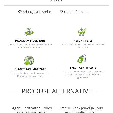
Adauga la Favorite
Cere informatii
PROGRAM FIDELIZARE
RETUR 14 ZILE
Inregistreaza-te si acumulezi puncte,
Poti returna oricand produsele care
la fiecare comanda.
nu iti plac
SPECII CERTIFICATE
PLANTE ACLIMATIZATE
Toate plantele au pasaport genetic,
Toate plantele sunt crescute in
certificand specia si originea
Romania, langa Sibiu.
genetica.
PRODUSE ALTERNATIVE
Agriș 'Captivator' (Ribes
Zmeur Black Jewel (Rubus
Z
uva-crispa) - (P15)
occidentalis) - (P15)