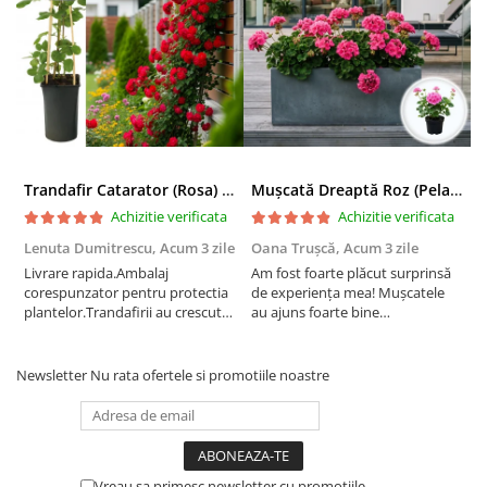
Trandafir Catarator (Rosa) Red Climber - 75cm
Mușcată Dreaptă Roz (Pelargonium Zonale)
Achizitie verificata
Achizitie verificata
Lenuta Dumitrescu,
Acum 3 zile
Oana Trușcă,
Acum 3 zile
E
Livrare rapida.Ambalaj
Am fost foarte plăcut surprinsă
I
corespunzator pentru protectia
de experiența mea! Mușcatele
f
plantelor.Trandafirii au crescut
au ajuns foarte bine
r
deja.Multumesc.
împachetate, în stare impecabilă,
c
fără să fie afectate pe timpul
c
transportului. Se vede că au fost
c
Newsletter
Nu rata ofertele si promotiile noastre
ambalate cu multă grijă. Acum
v
sunt frumos înflorite și...
e
Vreau sa primesc newsletter cu promotiile