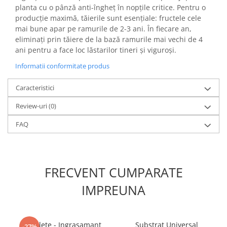
planta cu o pânză anti-îngheț în nopțile critice. Pentru o
producție maximă, tăierile sunt esențiale: fructele cele
mai bune apar pe ramurile de 2-3 ani. În fiecare an,
eliminați prin tăiere de la bază ramurile mai vechi de 4
ani pentru a face loc lăstarilor tineri și viguroși.
Informatii conformitate produs
Caracteristici
Review-uri
(0)
FAQ
FRECVENT CUMPARATE
IMPREUNA
5 Tablete - Ingrasamant
Substrat Universal
-27%