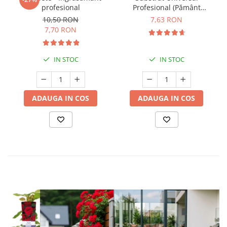
profesional
Profesional (Pământ
Premium) - 5 L
10,50 RON
7,63 RON
7,70 RON
IN STOC
IN STOC
ADAUGA IN COS
ADAUGA IN COS