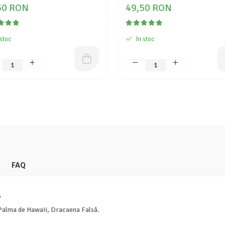
50 RON
49,50 RON
 stoc
In stoc
FAQ
'
 Palma de Hawaii, Dracaena Falsă.