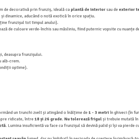
m de decorativă prin frunziș, ideală ca
plantă de interior
sau de
exterior 
 și dinamice, aducând o notă exotică în orice spațiu.
ine frunzișul tot timpul anului).
ază de culoare verde-închis sau măsliniu, fiind puternic vopsite cu nuanțe de 
i, deasupra frunzișului.
au alb-crem.
ondiții optime).
formând un trunchi zvelt și atingând o înălțime de
1 - 3 metri
în ghiveci (în fu
pre ridicate, între
18 și 26 grade
.
Nu tolerează frigul
și trebuie mutată în
ctă
. Lumina insuficientă va face ca frunzișul să devină palid și își va pierde 
nstant reavăn
(umed, dar nu îmbibat) în perioada de creștere (primăvară-t