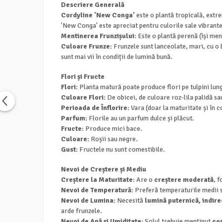
Descriere Generală
Cordyline 'New Conga'
este o plantă tropicală, extre
'New Conga' este apreciat pentru culorile sale vibrante
Mentinerea Frunzișului:
Este o plantă perenă (își menț
Culoare Frunze:
Frunzele sunt lanceolate, mari, cu o b
sunt mai vii în condiții de lumină bună.
Flori și Fructe
Flori:
Planta matură poate produce flori pe tulpini lung
Culoare Flori:
De obicei, de culoare roz-lila palidă s
Perioada de Înflorire:
Vara (doar la maturitate și în c
Parfum:
Florile au un parfum dulce și plăcut.
Fructe:
Produce mici bace.
Culoare:
Roșii sau negre.
Gust:
Fructele nu sunt comestibile.
Nevoi de Creștere și Mediu
Creștere la Maturitate:
Are o
creștere moderată
, 
Nevoi de Temperatură:
Preferă temperaturile medii s
Nevoi de Lumina:
Necesită
lumină puternică, indire
arde frunzele.
Nevoi de Apă și Umiditate:
Solul trebuie menținut
co