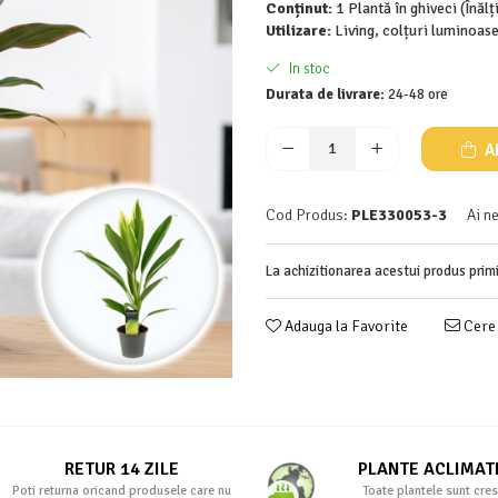
Conținut:
1 Plantă în ghiveci (Înăl
Utilizare:
Living, colțuri luminoase
In stoc
Durata de livrare:
24-48 ore
A
Cod Produs:
PLE330053-3
Ai n
La achizitionarea acestui produs prim
Adauga la Favorite
Cere 
RETUR 14 ZILE
PLANTE ACLIMAT
Poti returna oricand produsele care nu
Toate plantele sunt cres