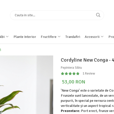
lbi
Plante Interior
Fructifere
Trandafiri
Accesorii
Pro
m
Cordyline New Conga -
Pepiniera Sibiu
1 Review
53,00 RON
'New Conga' este o varietate de Cor
Frunzele sunt lanceolate, de un verd
purpurii, în special pe nervura cent
verticalitate și un aspect tropical r
Prezentare:
Port erect, frunze ver