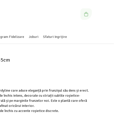
gram Fidelizare
Joburi
Sfaturi Ingrijire
 45cm
dyline care aduce eleganță prin frunzișul său dens și erect.
e închis intens, decorate cu striații subtile roșietice-
rală și pe marginile frunzelor noi. Este o plantă care oferă
afinat oricărui interior.
de închis cu accente roșietice discrete.