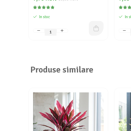
In stoc
In s
Produse similare