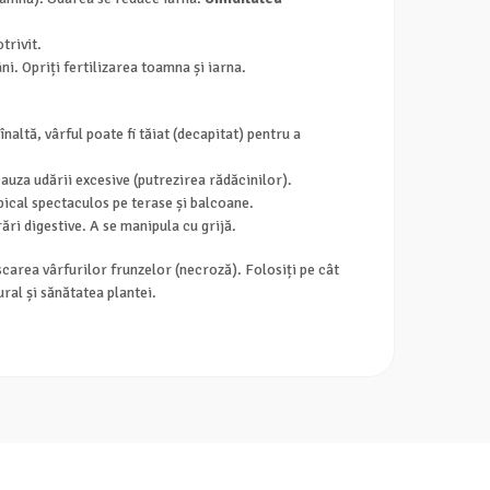
trivit.
i. Opriți fertilizarea toamna și iarna.
naltă, vârful poate fi tăiat (decapitat) pentru a
auza udării excesive (putrezirea rădăcinilor).
opical spectaculos pe terase și balcoane.
ri digestive. A se manipula cu grijă.
scarea vârfurilor frunzelor (necroză). Folosiți pe cât
ral și sănătatea plantei.