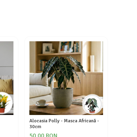
Alocasia Polly - Masca Africană -
Calathea
30cm
99,00
50,00 RON