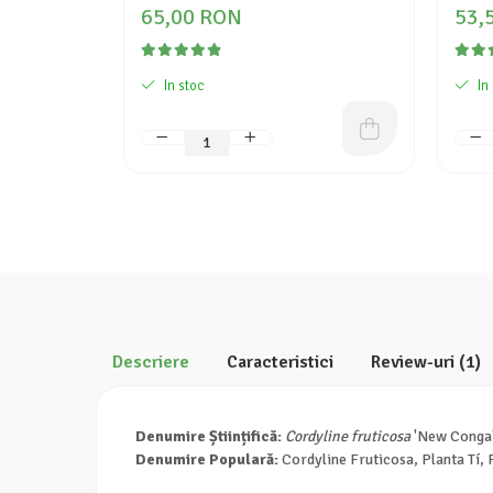
65,00 RON
53,
In stoc
In
Descriere
Caracteristici
Review-uri
(1)
Denumire Științifică:
Cordyline fruticosa
'New Conga
Denumire Populară:
Cordyline Fruticosa, Planta Tí,