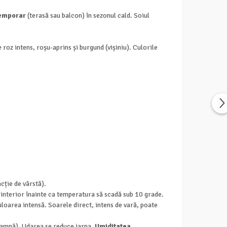
temporar
(terasă sau balcon) în sezonul cald. Soiul
roz intens, roșu-aprins și burgund (vișiniu). Culorile
ncție de vârstă).
 interior înainte ca temperatura să scadă sub 10 grade.
culoarea intensă. Soarele direct, intens de vară, poate
oamnă). Udarea se reduce iarna.
Umiditatea