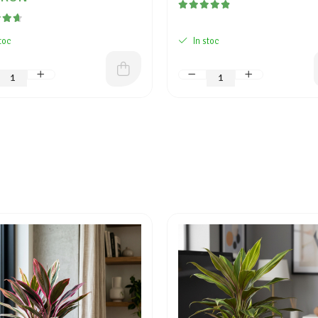
toc
In stoc