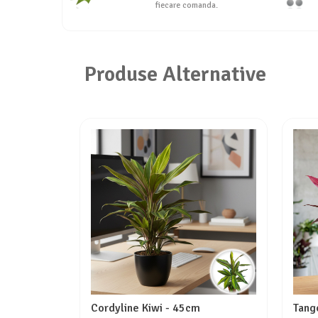
fiecare comanda.
Seminte de Ierburi
Seminte de Legume/Fructe
Produse Alternative
Cordyline Kiwi - 45cm
Tang