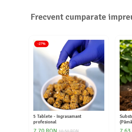
Frecvent cumparate impre
-27%
5 Tablete - Ingrasamant
Substr
profesional
(Pămâ
7,70 RON
7,63
10,50 RON