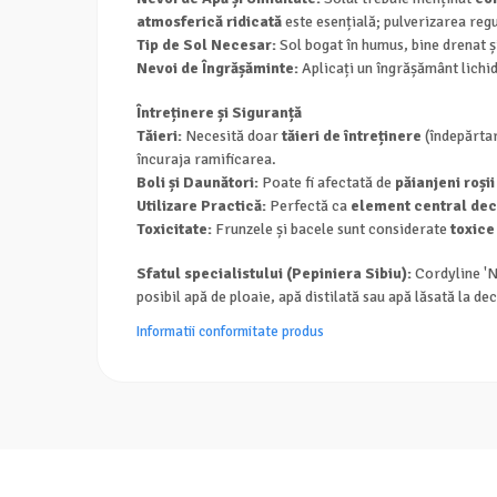
atmosferică ridicată
este esențială; pulverizarea reg
Tip de Sol Necesar:
Sol bogat în humus, bine drenat ș
Nevoi de Îngrășăminte:
Aplicați un îngrășământ lichid
Întreținere și Siguranță
Tăieri:
Necesită doar
tăieri de întreținere
(îndepărtar
încuraja ramificarea.
Boli și Daunători:
Poate fi afectată de
păianjeni roșii
Utilizare Practică:
Perfectă ca
element central dec
Toxicitate:
Frunzele și bacele sunt considerate
toxice
Sfatul specialistului (Pepiniera Sibiu):
Cordyline 'Ne
posibil apă de ploaie, apă distilată sau apă lăsată la d
Informatii conformitate produs