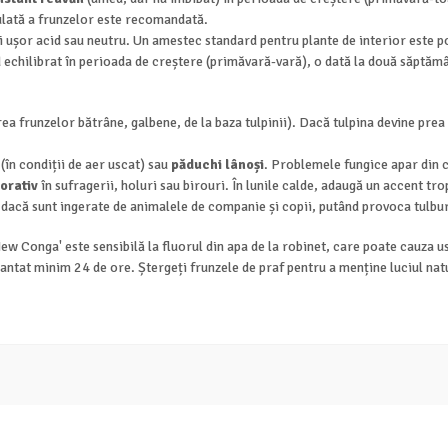
ulată a frunzelor este recomandată.
i ușor acid sau neutru. Un amestec standard pentru plante de interior este po
 echilibrat în perioada de creștere (primăvară-vară), o dată la două săptămân
ea frunzelor bătrâne, galbene, de la baza tulpinii). Dacă tulpina devine prea î
(în condiții de aer uscat) sau
păduchi lânoși
. Problemele fungice apar din c
orativ
în sufragerii, holuri sau birouri. În lunile calde, adaugă un accent tr
dacă sunt ingerate de animalele de companie și copii, putând provoca tulbură
w Conga' este sensibilă la fluorul din apa de la robinet, care poate cauza u
ecantat minim 24 de ore. Ștergeți frunzele de praf pentru a menține luciul natu