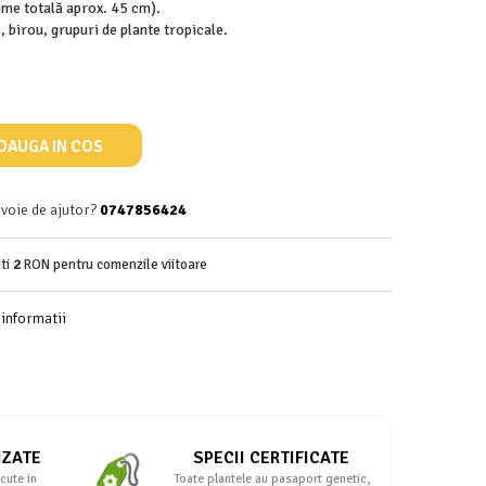
țime totală aprox. 45 cm).
, birou, grupuri de plante tropicale.
DAUGA IN COS
evoie de ajutor?
0747856424
iti
2
RON pentru comenzile viitoare
informatii
IZATE
SPECII CERTIFICATE
cute in
Toate plantele au pasaport genetic,