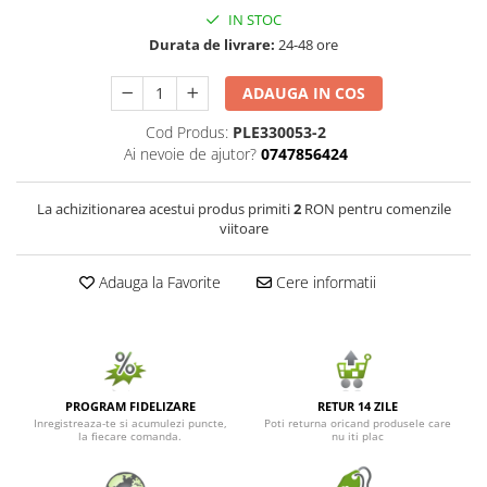
IN STOC
Seminte de Ierburi
Durata de livrare:
24-48 ore
Seminte de Legume/Fructe
ADAUGA IN COS
Cod Produs:
PLE330053-2
Ai nevoie de ajutor?
0747856424
La achizitionarea acestui produs primiti
2
RON pentru comenzile
viitoare
Adauga la Favorite
Cere informatii
PROGRAM FIDELIZARE
RETUR 14 ZILE
Inregistreaza-te si acumulezi puncte,
Poti returna oricand produsele care
la fiecare comanda.
nu iti plac