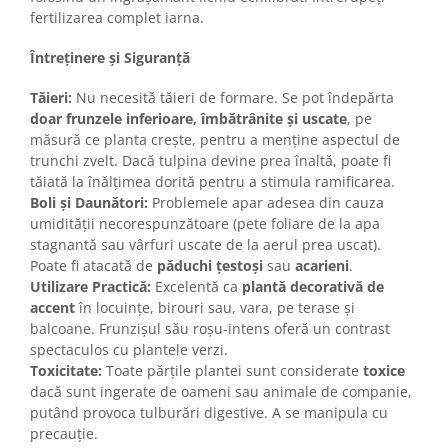
fertilizarea complet iarna.
Întreținere și Siguranță
Tăieri:
Nu necesită tăieri de formare. Se pot îndepărta
doar frunzele inferioare, îmbătrânite și uscate
, pe
măsură ce planta crește, pentru a menține aspectul de
trunchi zvelt. Dacă tulpina devine prea înaltă, poate fi
tăiată la înălțimea dorită pentru a stimula ramificarea.
Boli și Daunători:
Problemele apar adesea din cauza
umidității necorespunzătoare (pete foliare de la apa
stagnantă sau vârfuri uscate de la aerul prea uscat).
Poate fi atacată de
păduchi țestoși
sau
acarieni
.
Utilizare Practică:
Excelentă ca
plantă decorativă de
accent
în locuințe, birouri sau, vara, pe terase și
balcoane. Frunzișul său roșu-intens oferă un contrast
spectaculos cu plantele verzi.
Toxicitate:
Toate părțile plantei sunt considerate
toxice
dacă sunt ingerate de oameni sau animale de companie,
putând provoca tulburări digestive. A se manipula cu
precauție.