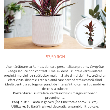
Prun - Prunus
Bulbi de Delphinium
Bulbi de Echinacea
Păr - Pyrus communis
Bulbi de Frezie
Smochini - Ficus carica
Bulbi de Fritillaria
Viță de Vie - Vitis
Bulbi de Gaillardia (Kokarda)
Zmeur - Rubus
Bulbi de Gladiole
Bulbi de Irisi - Stanjenel
Bulbi de Lalele
Bulbi de Leucanthemum
53,50 RON
Bulbi de Muscari
Bulbi de Narcise
Asemănătoare cu Rumba, dar cu o personalitate proprie,
Cordyline
Bulbi de Ranunculus
Tango
seduce prin contrastul mai evident. Frunzele verzi-violacee
prezintă margini roz-strălucitor mult mai late și mai definite, creând un
Bulbi de Tigridia
efect vizual dinamic. Este o plantă care pare să strălucească, fiind
Bulbi de Zambile
ideală pentru a adăuga un punct de interes într-o cameră cu mobilier
deschis la culoare.
Bulbi de Zantedeschia
Prezentare:
Frunze late, verde închis cu margini roz-neon
Bulbi Sparaxis
proeminente.
Conținut:
1 Plantă în ghiveci (Înălțime totală aprox. 35 cm).
Mixuri de Bulbi
Utilizare:
Solitară în ghiveci decorativ, ansambluri tropicale.
Seminte de Flori