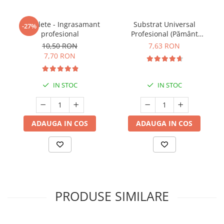
5 Tablete - Ingrasamant
Substrat Universal
-27%
profesional
Profesional (Pământ
Premium) - 5 L
10,50 RON
7,63 RON
7,70 RON
IN STOC
IN STOC
ADAUGA IN COS
ADAUGA IN COS
PRODUSE SIMILARE