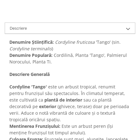
Descriere
Denumire Științifică:
Cordyline fruticosa
'Tango' (sin.
Cordyline terminalis
)
Denumire Populară:
Cordilină, Planta 'Tango', Palmierul
Norocului, Planta Ti.
Descriere Generală
Cordyline 'Tango'
este un arbust tropical, renumit
pentru frunzișul său spectaculos. În climatul temperat,
este cultivată ca
plantă de interior
sau ca plantă
decorativă pe
exterior
(ghivece, terase) doar pe perioada
verii. Aduce o notă vibrantă de culoare și o textură
tropicală oricărui spațiu.
Mentinerea Frunzișului:
Este un arbust peren (își
menține frunzișul tot timpul anului).
Culoare Frunze:
Frunzele sunt mari, alungite, lanceolate,