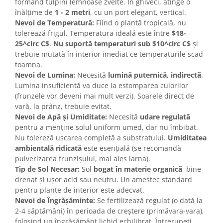
formând tulpini lemnoase zvelte. În ghiveci, atinge o
înălțime de
1 - 2 metri
, cu un port elegant, vertical.
Nevoi de Temperatură:
Fiind o plantă tropicală, nu
tolerează frigul. Temperatura ideală este între
$18-
25^circ C$
.
Nu suportă temperaturi sub $10^circ C$
și
trebuie mutată în interior imediat ce temperaturile scad
toamna.
Nevoi de Lumina:
Necesită
lumină puternică, indirectă
.
Lumina insuficientă va duce la estomparea culorilor
(frunzele vor deveni mai mult verzi). Soarele direct de
vară, la prânz, trebuie evitat.
Nevoi de Apă și Umiditate:
Necesită
udare regulată
pentru a menține solul uniform umed, dar nu îmbibat.
Nu tolereză uscarea completă a substratului.
Umiditatea
ambientală ridicată
este esențială (se recomandă
pulverizarea frunzișului, mai ales iarna).
Tip de Sol Necesar:
Sol
bogat în materie organică
, bine
drenat și ușor acid sau neutru. Un amestec standard
pentru plante de interior este adecvat.
Nevoi de Îngrășăminte:
Se fertilizează regulat (o dată la
2-4 săptămâni) în perioada de creștere (primăvara-vara),
folosind un îngrășământ lichid echilibrat. Întrerupeți