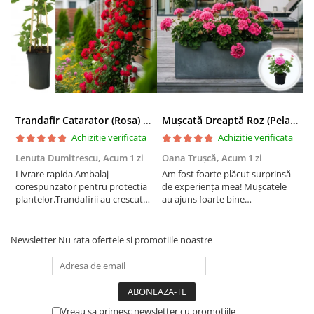
Trandafir Catarator (Rosa) Red Climber - 75cm
Mușcată Dreaptă Roz (Pelargonium Zonale)
Achizitie verificata
Achizitie verificata
Lenuta Dumitrescu,
Acum 1 zi
Oana Trușcă,
Acum 1 zi
E
Livrare rapida.Ambalaj
Am fost foarte plăcut surprinsă
I
corespunzator pentru protectia
de experiența mea! Mușcatele
f
plantelor.Trandafirii au crescut
au ajuns foarte bine
r
deja.Multumesc.
împachetate, în stare impecabilă,
c
fără să fie afectate pe timpul
c
transportului. Se vede că au fost
c
Newsletter
Nu rata ofertele si promotiile noastre
ambalate cu multă grijă. Acum
v
sunt frumos înflorite și...
e
Vreau sa primesc newsletter cu promotiile