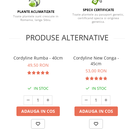
SPECII CERTIFICATE
PLANTE ACLIMATIZATE
Toate plantele au pasaport genetic,
Toate plantele sunt crescute in
certificand specia si originea
Romania, langa Sibiu.
genetica.
PRODUSE ALTERNATIVE
Cordyline Rumba - 40cm
Cordyline New Conga -
45cm
49,50 RON
53,00 RON
IN STOC
IN STOC
ADAUGA IN COS
ADAUGA IN COS