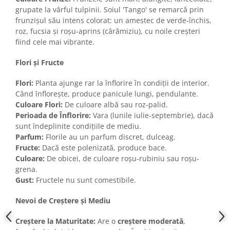
grupate la vârful tulpinii. Soiul 'Tango' se remarcă prin
frunzișul său intens colorat: un amestec de verde-închis,
roz, fucsia și roșu-aprins (cârămiziu), cu noile creșteri
fiind cele mai vibrante.
Flori și Fructe
Flori:
Planta ajunge rar la înflorire în condiții de interior.
Când înflorește, produce panicule lungi, pendulante.
Culoare Flori:
De culoare albă sau roz-palid.
Perioada de Înflorire:
Vara (lunile iulie-septembrie), dacă
sunt îndeplinite condițiile de mediu.
Parfum:
Florile au un parfum discret, dulceag.
Fructe:
Dacă este polenizată, produce bace.
Culoare:
De obicei, de culoare roșu-rubiniu sau roșu-
grena.
Gust:
Fructele nu sunt comestibile.
Nevoi de Creștere și Mediu
Creștere la Maturitate:
Are o
creștere moderată
,