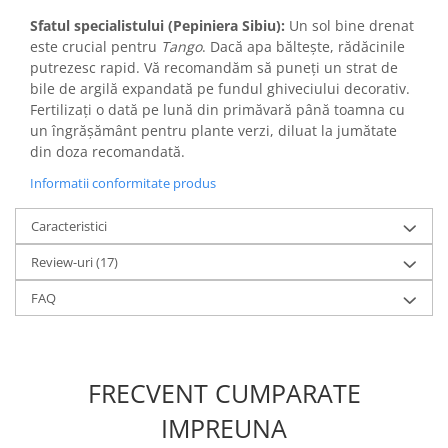
Sfatul specialistului (Pepiniera Sibiu):
Un sol bine drenat
este crucial pentru
Tango
. Dacă apa băltește, rădăcinile
putrezesc rapid. Vă recomandăm să puneți un strat de
bile de argilă expandată pe fundul ghiveciului decorativ.
Fertilizați o dată pe lună din primăvară până toamna cu
un îngrășământ pentru plante verzi, diluat la jumătate
din doza recomandată.
Informatii conformitate produs
Caracteristici
Review-uri
(17)
FAQ
FRECVENT CUMPARATE
IMPREUNA