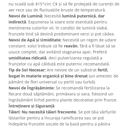
nu scadă sub $15^circ C$ și să fie protejată de curenții de
aer rece sau de fluctuațiile bruște de temperatură.
Nevoi de Lumină:
Necesită
lumină puternică, dar
indirectă
. Expunerea la soare este esențială pentru
menținerea culorilor vii; în condiții de lumină slabă,
frunzele tind să devină predominant verzi și pot cădea.
Nevoi de Apă și Umiditate:
Necesită un regim de udare
constant: solul trebuie să fie
reavăn
, fără a fi lăsat să se
usuce complet, dar evitând stagnarea apei. Preferă
umiditatea ridicată
, deci pulverizarea regulată a
frunzelor cu apă călduță este puternic recomandată.
Tip de Sol Necesar:
Are nevoie de un substrat
fertil,
bogat în materie organică și bine drenat
(un amestec de
pământ de flori universal cu perlit sau turbă).
Nevoi de Îngrășăminte:
Se recomandă fertilizarea la
fiecare două săptămâni, primăvara și vara, folosind un
îngrășământ lichid pentru plante decorative prin frunze.
Întreținere și Siguranță
Tăieri:
Nu necesită tăieri frecvente
. Se pot tăia vârfurile
lăstarilor pentru a încuraja ramificarea sau se pot
îndepărta frunzele uscate de la bază pentru a păstra