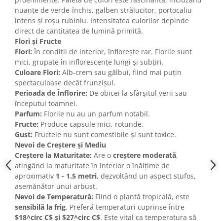
nuanțe de verde-închis, galben strălucitor, portocaliu
intens și roșu rubiniu. Intensitatea culorilor depinde
direct de cantitatea de lumină primită.
Flori și Fructe
Flori:
În condiții de interior, înflorește rar. Florile sunt
mici, grupate în inflorescențe lungi și subțiri.
Culoare Flori:
Alb-crem sau gălbui, fiind mai puțin
spectaculoase decât frunzișul.
Perioada de Înflorire:
De obicei la sfârșitul verii sau
începutul toamnei.
Parfum:
Florile nu au un parfum notabil.
Fructe:
Produce capsule mici, rotunde.
Gust:
Fructele nu sunt comestibile și sunt toxice.
Nevoi de Creștere și Mediu
Creștere la Maturitate:
Are o
creștere moderată
,
atingând la maturitate în interior o înălțime de
aproximativ
1 - 1.5 metri
, dezvoltând un aspect stufos,
asemănător unui arbust.
Nevoi de Temperatură:
Fiind o plantă tropicală, este
sensibilă la frig
. Preferă temperaturi cuprinse între
$18^circ C$ și $27^circ C$
. Este vital ca temperatura să