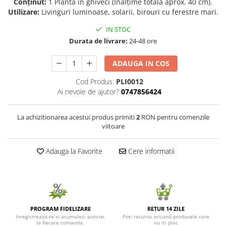
Conținut:
1 Plantă în ghiveci (Înălțime totală aprox. 40 cm).
Utilizare:
Livinguri luminoase, solarii, birouri cu ferestre mari.
Seminte de Ierburi
Seminte de Legume/Fructe
IN STOC
Durata de livrare:
24-48 ore
ADAUGA IN COS
Cod Produs:
PLI0012
Ai nevoie de ajutor?
0747856424
La achizitionarea acestui produs primiti
2
RON pentru comenzile
viitoare
Adauga la Favorite
Cere informatii
PROGRAM FIDELIZARE
RETUR 14 ZILE
Inregistreaza-te si acumulezi puncte,
Poti returna oricand produsele care
la fiecare comanda.
nu iti plac