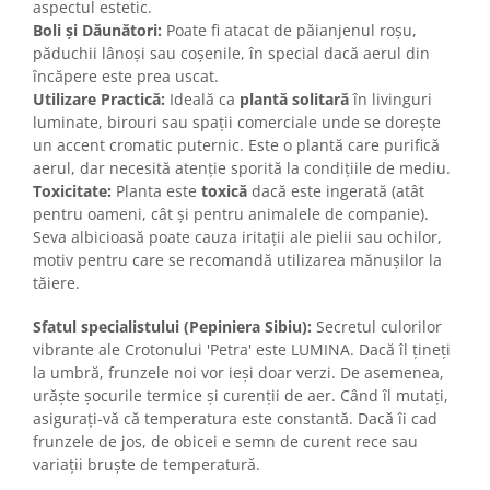
aspectul estetic.
Boli și Dăunători:
Poate fi atacat de păianjenul roșu,
păduchii lânoși sau coșenile, în special dacă aerul din
încăpere este prea uscat.
Utilizare Practică:
Ideală ca
plantă solitară
în livinguri
luminate, birouri sau spații comerciale unde se dorește
un accent cromatic puternic. Este o plantă care purifică
aerul, dar necesită atenție sporită la condițiile de mediu.
Toxicitate:
Planta este
toxică
dacă este ingerată (atât
pentru oameni, cât și pentru animalele de companie).
Seva albicioasă poate cauza iritații ale pielii sau ochilor,
motiv pentru care se recomandă utilizarea mănușilor la
tăiere.
Sfatul specialistului (Pepiniera Sibiu):
Secretul culorilor
vibrante ale Crotonului 'Petra' este LUMINA. Dacă îl țineți
la umbră, frunzele noi vor ieși doar verzi. De asemenea,
urăște șocurile termice și curenții de aer. Când îl mutați,
asigurați-vă că temperatura este constantă. Dacă îi cad
frunzele de jos, de obicei e semn de curent rece sau
variații bruște de temperatură.