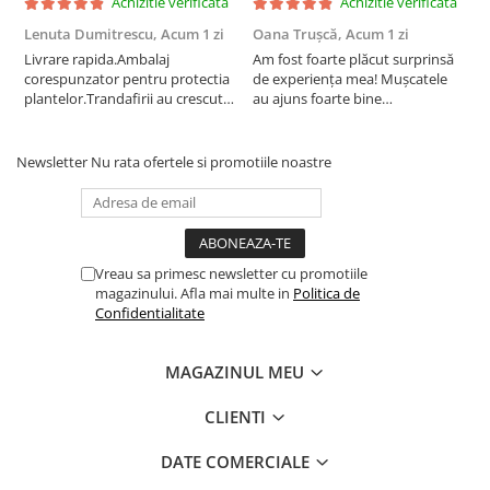
Achizitie verificata
Achizitie verificata
Lenuta Dumitrescu,
Acum 1 zi
Oana Trușcă,
Acum 1 zi
E
Livrare rapida.Ambalaj
Am fost foarte plăcut surprinsă
I
corespunzator pentru protectia
de experiența mea! Mușcatele
f
plantelor.Trandafirii au crescut
au ajuns foarte bine
r
deja.Multumesc.
împachetate, în stare impecabilă,
c
fără să fie afectate pe timpul
c
transportului. Se vede că au fost
c
Newsletter
Nu rata ofertele si promotiile noastre
ambalate cu multă grijă. Acum
v
sunt frumos înflorite și...
e
Vreau sa primesc newsletter cu promotiile
magazinului. Afla mai multe in
Politica de
Confidentialitate
MAGAZINUL MEU
CLIENTI
DATE COMERCIALE