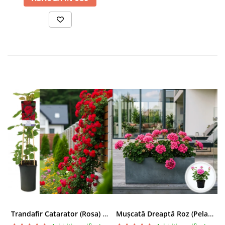
Trandafir Catarator (Rosa) Red Climber - 75cm
Mușcată Dreaptă Roz (Pelargonium Zonale)