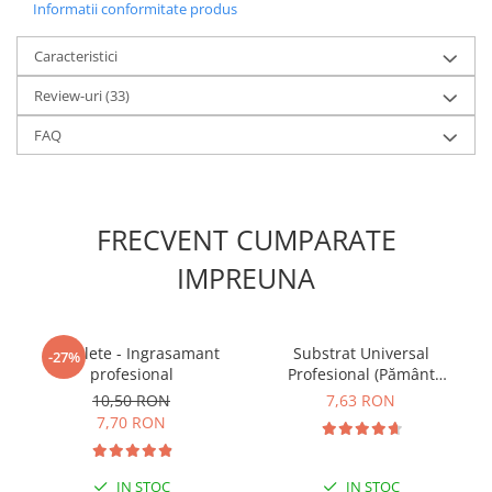
Informatii conformitate produs
Caracteristici
Review-uri
(33)
FAQ
FRECVENT CUMPARATE
IMPREUNA
5 Tablete - Ingrasamant
Substrat Universal
-27%
profesional
Profesional (Pământ
Premium) - 5 L
10,50 RON
7,63 RON
7,70 RON
IN STOC
IN STOC