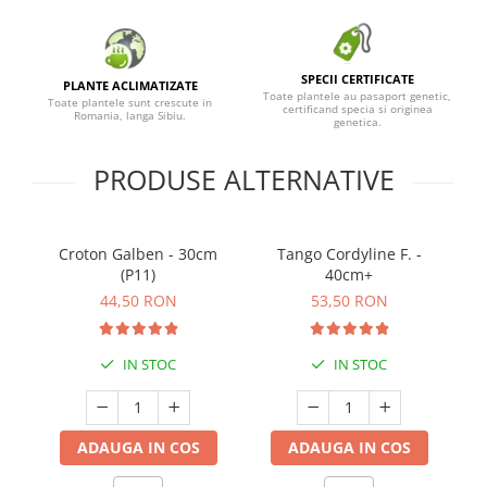
SPECII CERTIFICATE
PLANTE ACLIMATIZATE
Toate plantele au pasaport genetic,
Toate plantele sunt crescute in
certificand specia si originea
Romania, langa Sibiu.
genetica.
PRODUSE ALTERNATIVE
Croton Galben - 30cm
Tango Cordyline F. -
D
(P11)
40cm+
44,50 RON
53,50 RON
IN STOC
IN STOC
ADAUGA IN COS
ADAUGA IN COS