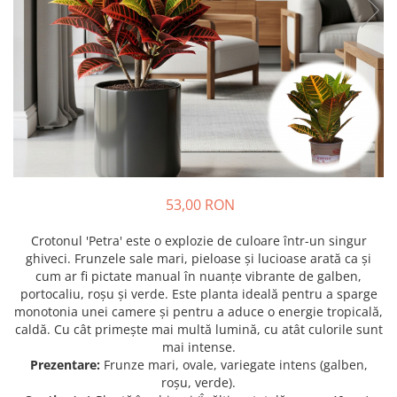
Prun - Prunus
Bulbi de Delphinium
Bulbi de Echinacea
Păr - Pyrus communis
Bulbi de Frezie
Smochini - Ficus carica
Bulbi de Fritillaria
Viță de Vie - Vitis
Bulbi de Gaillardia (Kokarda)
Zmeur - Rubus
Bulbi de Gladiole
Bulbi de Irisi - Stanjenel
Bulbi de Lalele
Bulbi de Leucanthemum
53,00 RON
Bulbi de Muscari
Bulbi de Narcise
Crotonul 'Petra' este o explozie de culoare într-un singur
Bulbi de Ranunculus
ghiveci. Frunzele sale mari, pieloase și lucioase arată ca și
cum ar fi pictate manual în nuanțe vibrante de galben,
Bulbi de Tigridia
portocaliu, roșu și verde. Este planta ideală pentru a sparge
Bulbi de Zambile
monotonia unei camere și pentru a aduce o energie tropicală,
Bulbi de Zantedeschia
caldă. Cu cât primește mai multă lumină, cu atât culorile sunt
mai intense.
Bulbi Sparaxis
Prezentare:
Frunze mari, ovale, variegate intens (galben,
Mixuri de Bulbi
roșu, verde).
Seminte de Flori