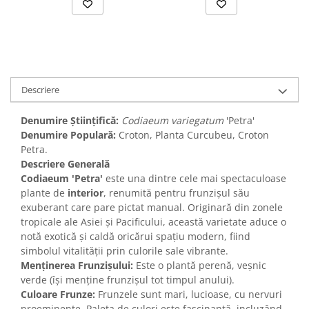
Descriere
Denumire Științifică:
Codiaeum variegatum
'Petra'
Denumire Populară:
Croton, Planta Curcubeu, Croton
Petra.
Descriere Generală
Codiaeum 'Petra'
este una dintre cele mai spectaculoase
plante de
interior
, renumită pentru frunzișul său
exuberant care pare pictat manual. Originară din zonele
tropicale ale Asiei și Pacificului, această varietate aduce o
notă exotică și caldă oricărui spațiu modern, fiind
simbolul vitalității prin culorile sale vibrante.
Menținerea Frunzișului:
Este o plantă perenă, veșnic
verde (își menține frunzișul tot timpul anului).
Culoare Frunze:
Frunzele sunt mari, lucioase, cu nervuri
proeminente. Paleta de culori este fascinantă, incluzând