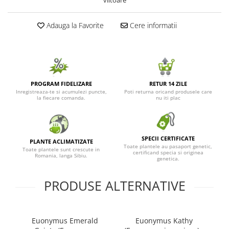
viitoare
Adauga la Favorite
Cere informatii
PROGRAM FIDELIZARE
RETUR 14 ZILE
Inregistreaza-te si acumulezi puncte,
Poti returna oricand produsele care
la fiecare comanda.
nu iti plac
SPECII CERTIFICATE
PLANTE ACLIMATIZATE
Toate plantele au pasaport genetic,
Toate plantele sunt crescute in
certificand specia si originea
Romania, langa Sibiu.
genetica.
PRODUSE ALTERNATIVE
Euonymus Emerald
Euonymus Kathy
E