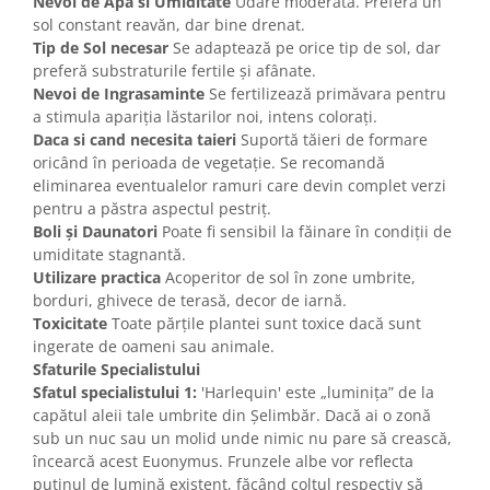
Nevoi de Apa si Umiditate
Udare moderată. Preferă un
sol constant reavăn, dar bine drenat.
Tip de Sol necesar
Se adaptează pe orice tip de sol, dar
preferă substraturile fertile și afânate.
Nevoi de Ingrasaminte
Se fertilizează primăvara pentru
a stimula apariția lăstarilor noi, intens colorați.
Daca si cand necesita taieri
Suportă tăieri de formare
oricând în perioada de vegetație. Se recomandă
eliminarea eventualelor ramuri care devin complet verzi
pentru a păstra aspectul pestriț.
Boli și Daunatori
Poate fi sensibil la făinare în condiții de
umiditate stagnantă.
Utilizare practica
Acoperitor de sol în zone umbrite,
borduri, ghivece de terasă, decor de iarnă.
Toxicitate
Toate părțile plantei sunt toxice dacă sunt
ingerate de oameni sau animale.
Sfaturile Specialistului
Sfatul specialistului 1:
'Harlequin' este „luminița” de la
capătul aleii tale umbrite din Șelimbăr. Dacă ai o zonă
sub un nuc sau un molid unde nimic nu pare să crească,
încearcă acest Euonymus. Frunzele albe vor reflecta
puținul de lumină existent, făcând colțul respectiv să