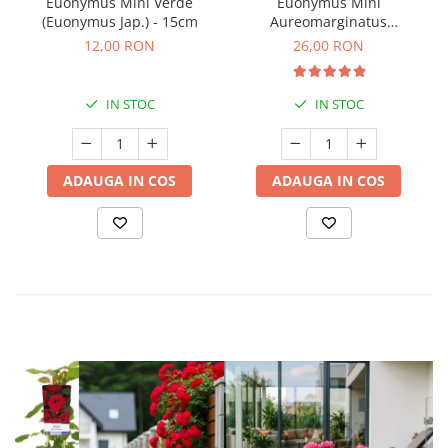
Euonymus Mini Verde
Euonymus Mini
(Euonymus Jap.) - 15cm
Aureomarginatus
(Euonymus Jap.) - 15-20cm
12,00 RON
26,00 RON
(P9)
IN STOC
IN STOC
ADAUGA IN COS
ADAUGA IN COS