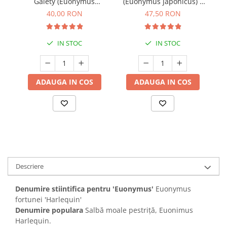
Gaiety (Euonymus
(Euonymus japonicus) -
(E
fortunei) - 30cm (P13)
30cm (P13)
40,00 RON
47,50 RON
IN STOC
IN STOC
ADAUGA IN COS
ADAUGA IN COS
Descriere
Denumire stiintifica pentru 'Euonymus'
Euonymus
fortunei 'Harlequin'
Denumire populara
Salbă moale pestriță, Euonimus
Harlequin.