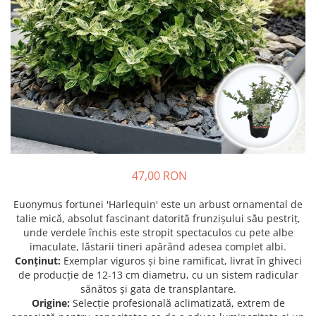
Prun - Prunus
Bulbi de Delphinium
Bulbi de Echinacea
Păr - Pyrus communis
Bulbi de Frezie
Smochini - Ficus carica
Bulbi de Fritillaria
Viță de Vie - Vitis
Bulbi de Gaillardia (Kokarda)
Zmeur - Rubus
Bulbi de Gladiole
Bulbi de Irisi - Stanjenel
Bulbi de Lalele
Bulbi de Leucanthemum
Bulbi de Muscari
47,00 RON
Bulbi de Narcise
Bulbi de Ranunculus
Euonymus fortunei 'Harlequin' este un arbust ornamental de
talie mică, absolut fascinant datorită frunzișului său pestriț,
Bulbi de Tigridia
unde verdele închis este stropit spectaculos cu pete albe
Bulbi de Zambile
imaculate, lăstarii tineri apărând adesea complet albi.
Bulbi de Zantedeschia
Conținut:
Exemplar viguros și bine ramificat, livrat în ghiveci
de producție de 12-13 cm diametru, cu un sistem radicular
Bulbi Sparaxis
sănătos și gata de transplantare.
Mixuri de Bulbi
Origine:
Selecție profesională aclimatizată, extrem de
Seminte de Flori