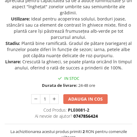
apreciată pentru capacitatea sa de a aduce luminozitate și un
aspect "înghețat" zonelor umbrite sau semiumbrite ale
Seminte de Ierburi
grădinii.
Seminte de Legume/Fructe
Utilizare:
Ideal pentru acoperirea solului, borduri joase,
stâncării sau ca element de contrast în ghivece mixte, fiind o
plantă care își păstrează frumusețea alb-verde pe tot
parcursul anului.
Stadiu:
Plantă bine ramificată. Gradul de pătare (variegare) al
frunzelor poate diferi în funcție de sezon; iarna, petele albe
pot căpăta nuanțe delicate de roz-purpuriu.
Livrare:
Crescută la ghiveci, se poate planta oricând în timpul
anului, oferind o rată de succes a prinderii de 100%.
IN STOC
Durata de livrare:
24-48 ore
ADAUGA IN COS
Cod Produs:
PLE0081-2
Ai nevoie de ajutor?
0747856424
La achizitionarea acestui produs primiti
2
RON pentru comenzile