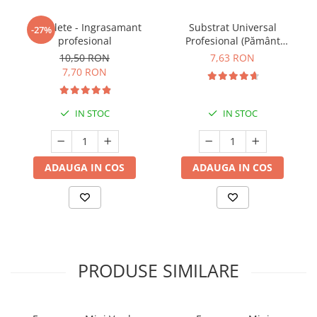
5 Tablete - Ingrasamant
Substrat Universal
-27%
profesional
Profesional (Pământ
Premium) - 5 L
10,50 RON
7,63 RON
7,70 RON
IN STOC
IN STOC
ADAUGA IN COS
ADAUGA IN COS
PRODUSE SIMILARE