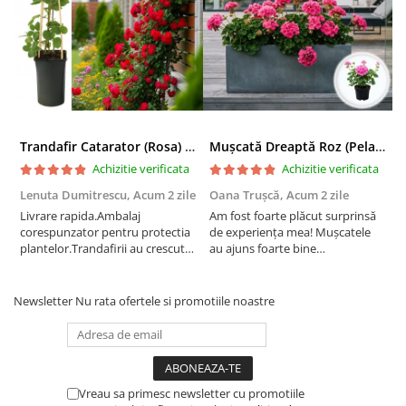
Trandafir Catarator (Rosa) Red Climber - 75cm
Mușcată Dreaptă Roz (Pelargonium Zonale)
Achizitie verificata
Achizitie verificata
Lenuta Dumitrescu,
Acum 2 zile
Oana Trușcă,
Acum 2 zile
E
Livrare rapida.Ambalaj
Am fost foarte plăcut surprinsă
I
corespunzator pentru protectia
de experiența mea! Mușcatele
f
plantelor.Trandafirii au crescut
au ajuns foarte bine
r
deja.Multumesc.
împachetate, în stare impecabilă,
c
fără să fie afectate pe timpul
c
transportului. Se vede că au fost
c
Newsletter
Nu rata ofertele si promotiile noastre
ambalate cu multă grijă. Acum
v
sunt frumos înflorite și...
e
Vreau sa primesc newsletter cu promotiile