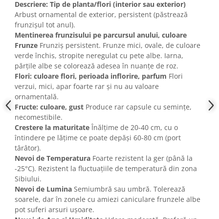
Descriere: Tip de planta/flori (interior sau exterior)
Arbust ornamental de exterior, persistent (păstrează
frunzișul tot anul).
Mentinerea frunzisului pe parcursul anului, culoare
Frunze
Frunziș persistent. Frunze mici, ovale, de culoare
verde închis, stropite neregulat cu pete albe. Iarna,
părțile albe se colorează adesea în nuanțe de roz.
Flori: culoare flori, perioada inflorire, parfum
Flori
verzui, mici, apar foarte rar și nu au valoare
ornamentală.
Fructe: culoare, gust
Produce rar capsule cu semințe,
necomestibile.
Crestere la maturitate
Înălțime de 20-40 cm, cu o
întindere pe lățime ce poate depăși 60-80 cm (port
târâtor).
Nevoi de Temperatura
Foarte rezistent la ger (până la
-25°C). Rezistent la fluctuațiile de temperatură din zona
Sibiului.
Nevoi de Lumina
Semiumbră sau umbră. Tolerează
soarele, dar în zonele cu amiezi caniculare frunzele albe
pot suferi arsuri ușoare.