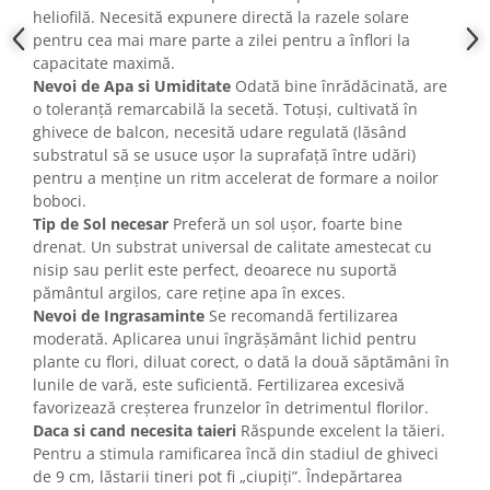
heliofilă. Necesită expunere directă la razele solare
pentru cea mai mare parte a zilei pentru a înflori la
capacitate maximă.
Nevoi de Apa si Umiditate
Odată bine înrădăcinată, are
o toleranță remarcabilă la secetă. Totuși, cultivată în
ghivece de balcon, necesită udare regulată (lăsând
substratul să se usuce ușor la suprafață între udări)
pentru a menține un ritm accelerat de formare a noilor
boboci.
Tip de Sol necesar
Preferă un sol ușor, foarte bine
drenat. Un substrat universal de calitate amestecat cu
nisip sau perlit este perfect, deoarece nu suportă
pământul argilos, care reține apa în exces.
Nevoi de Ingrasaminte
Se recomandă fertilizarea
moderată. Aplicarea unui îngrășământ lichid pentru
plante cu flori, diluat corect, o dată la două săptămâni în
lunile de vară, este suficientă. Fertilizarea excesivă
favorizează creșterea frunzelor în detrimentul florilor.
Daca si cand necesita taieri
Răspunde excelent la tăieri.
Pentru a stimula ramificarea încă din stadiul de ghiveci
de 9 cm, lăstarii tineri pot fi „ciupiți”. Îndepărtarea