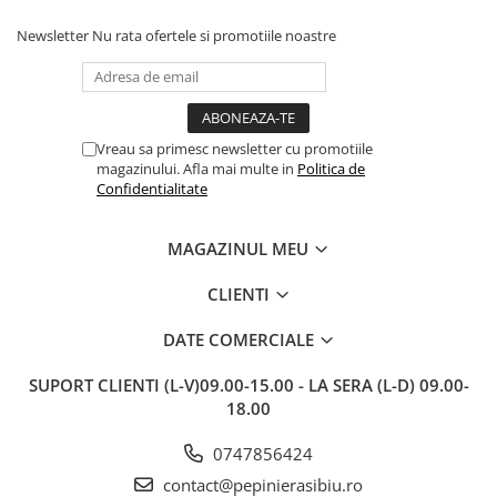
fără să fie afectate pe timpul
c
transportului. Se vede că au fost
c
Newsletter
Nu rata ofertele si promotiile noastre
ambalate cu multă grijă. Acum
v
sunt frumos înflorite și...
e
Vreau sa primesc newsletter cu promotiile
magazinului. Afla mai multe in
Politica de
Confidentialitate
MAGAZINUL MEU
CLIENTI
DATE COMERCIALE
SUPORT CLIENTI
(L-V)09.00-15.00 - LA SERA (L-D) 09.00-
18.00
0747856424
contact@pepinierasibiu.ro