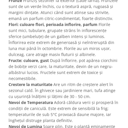
Frunze
Frunziș sezonier la exterior (cade iarna). Frunzele
sunt de un verde închis, cu o textură aspră, rugoasă și
margini dințate. Atunci când sunt atinse sau strivite,
emană un parfum citric-condimentat, foarte distinctiv.
Flori: culoare flori, perioada inflorire, parfum
Florile
sunt mici, tubulare, grupate strâns în inflorescențe
sferice (umbeluțe) de un galben intens și luminos.
Înflorirea este extrem de generoasă și neîntreruptă din
luna mai până în octombrie. Florile au un miros ușor,
dulceag, care atrage masiv fluturii și albinele.
Fructe: culoare, gust
După înflorire, pot apărea ciorchini
de bobițe verzi care, la maturitate, devin de un negru-
albăstrui lucios. Fructele sunt extrem de toxice și
necomestibile.
Crestere la maturitate
Are un ritm de creștere alert în
sezonul cald. În ghivece sau jardiniere mari, tufa atinge
cu ușurință înălțimi și lățimi de 30 - 50 cm.
Nevoi de Temperatura
Adoră căldura verii și prosperă în
condiții de caniculă. Este extrem de sensibilă la frig;
temperaturile de sub 5°C provoacă daune majore, iar
înghețul distruge planta definitiv.
Nevoi de Lumina
Soare plin. Este o plantă eminamente