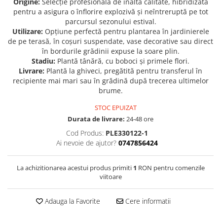
Origine:
Selecție profesională de înaltă calitate, hibridizată
pentru a asigura o înflorire explozivă și neîntreruptă pe tot
Seminte de Ierburi
parcursul sezonului estival.
Seminte de Legume/Fructe
Utilizare:
Opțiune perfectă pentru plantarea în jardinierele
de pe terasă, în coșuri suspendate, vase decorative sau direct
în bordurile grădinii expuse la soare plin.
Stadiu:
Plantă tânără, cu boboci și primele flori.
Livrare:
Plantă la ghiveci, pregătită pentru transferul în
recipiente mai mari sau în grădină după trecerea ultimelor
brume.
STOC EPUIZAT
Durata de livrare:
24-48 ore
Cod Produs:
PLE330122-1
Ai nevoie de ajutor?
0747856424
La achizitionarea acestui produs primiti
1
RON pentru comenzile
viitoare
Adauga la Favorite
Cere informatii