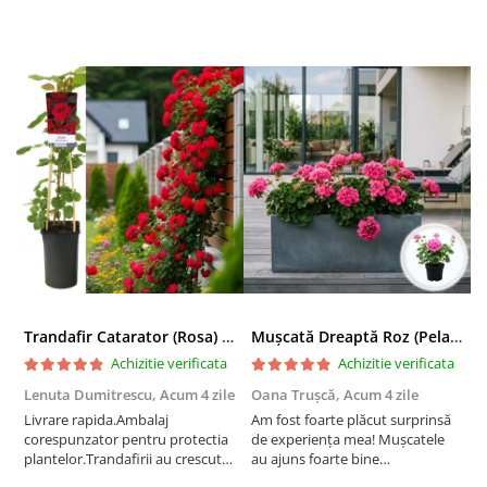
Trandafir Catarator (Rosa) Red Climber - 75cm
Mușcată Dreaptă Roz (Pelargonium Zonale)
Achizitie verificata
Achizitie verificata
Lenuta Dumitrescu,
Acum 4 zile
Oana Trușcă,
Acum 4 zile
E
Livrare rapida.Ambalaj
Am fost foarte plăcut surprinsă
I
corespunzator pentru protectia
de experiența mea! Mușcatele
f
plantelor.Trandafirii au crescut
au ajuns foarte bine
r
deja.Multumesc.
împachetate, în stare impecabilă,
c