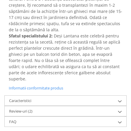
creștere, îți recomand să o transplantezi în maxim 1-2
săptămâni de la achiziție într-un ghiveci mai mare (de 15-
17 cm) sau direct în jardiniera definitivă. Odată ce
rădăcinile primesc spațiu, tufa se va extinde spectaculos
de la o săptămână la alta.
Sfatul specialistului 2:
Deși Lantana este celebră pentru
rezistența sa la secetă, reține că această regulă se aplică
perfect plantelor crescute direct în grădină. Într-un
ghiveci pe un balcon torid din beton, apa se evaporă
foarte rapid. Nu o lăsa să se ofilească complet între
udări; o udare echilibrată va asigura ca tu să ai constant
parte de acele inflorescențe sferice galbene absolut
superbe.
Informatii conformitate produs
Caracteristici
Review-uri
(2)
FAQ