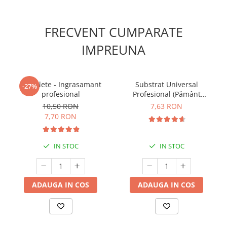
FRECVENT CUMPARATE
IMPREUNA
5 Tablete - Ingrasamant
Substrat Universal
-27%
profesional
Profesional (Pământ
Premium) - 5 L
10,50 RON
7,63 RON
7,70 RON
IN STOC
IN STOC
ADAUGA IN COS
ADAUGA IN COS