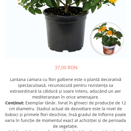
Prun - Prunus
Bulbi de Delphinium
Bulbi de Echinacea
Păr - Pyrus communis
Bulbi de Frezie
Smochini - Ficus carica
Bulbi de Fritillaria
Viță de Vie - Vitis
Bulbi de Gaillardia (Kokarda)
Zmeur - Rubus
Bulbi de Gladiole
Bulbi de Irisi - Stanjenel
Bulbi de Lalele
Bulbi de Leucanthemum
37,00 RON
Bulbi de Muscari
Bulbi de Narcise
Lantana camara cu flori galbene este o plantă decorativă
Bulbi de Ranunculus
spectaculoasă, recunoscută pentru rezistența sa
extraordinară la căldură și soare intens, aducând un aer
Bulbi de Tigridia
mediteranean în orice amenajare.
Bulbi de Zambile
Conținut:
Exemplar tânăr, livrat în ghiveci de producție de 12
Bulbi de Zantedeschia
cm diametru. Stadiul actual de dezvoltare este la nivel de
boboci și primele flori deschise, însă gradul de înflorire poate
Bulbi Sparaxis
varia în funcție de momentul exact al achiziției și de perioada
Mixuri de Bulbi
de vegetație.
Seminte de Flori