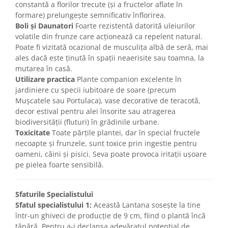
constantă a florilor trecute (și a fructelor aflate în
formare) prelungește semnificativ înflorirea.
Boli și Daunatori
Foarte rezistentă datorită uleiurilor
volatile din frunze care acționează ca repelent natural.
Poate fi vizitată ocazional de musculița albă de seră, mai
ales dacă este ținută în spații neaerisite sau toamna, la
mutarea în casă.
Utilizare practica
Plante companion excelente în
jardiniere cu specii iubitoare de soare (precum
Mușcatele sau Portulaca), vase decorative de teracotă,
decor estival pentru alei însorite sau atragerea
biodiversității (fluturi) în grădinile urbane.
Toxicitate
Toate părțile plantei, dar în special fructele
necoapte și frunzele, sunt toxice prin ingestie pentru
oameni, câini și pisici. Seva poate provoca iritații ușoare
pe pielea foarte sensibilă.
Sfaturile Specialistului
Sfatul specialistului 1:
Această Lantana sosește la tine
într-un ghiveci de producție de 9 cm, fiind o plantă încă
tânără. Pentru a-i declanșa adevăratul potențial de