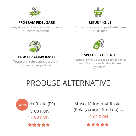
PROGRAM FIDELIZARE
RETUR 14 ZILE
Inregistreaza-te si acumulezi puncte,
Poti returna oricand produsele care
la fiecare comanda.
nu iti plac
SPECII CERTIFICATE
PLANTE ACLIMATIZATE
Toate plantele au pasaport genetic,
Toate plantele sunt crescute in
certificand specia si originea
Romania, langa Sibiu.
genetica.
PRODUSE ALTERNATIVE
Salvia Rosie (P9)
Mușcată Indiană Roșie
D
-42%
(Pelargonium Stellata) -
19,00 RON
(P12)
19,00 RON
11,00 RON