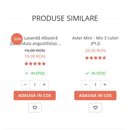
PRODUSE SIMILARE
Butaș Lavandă Albastră
Aster Mini - Mix 3 culori
-33%
(Lavandula angustifolia) -
(P12)
Înrădăcinat
15,00 RON
29,20 RON
10,00 RON
IN STOC
IN STOC
ADAUGA IN COS
ADAUGA IN COS