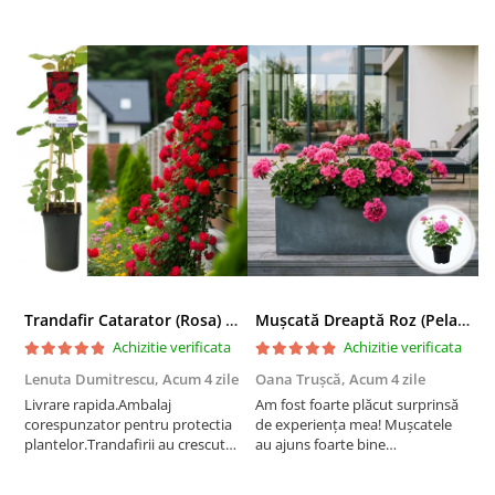
Trandafir Catarator (Rosa) Red Climber - 75cm
Mușcată Dreaptă Roz (Pelargonium Zonale)
Achizitie verificata
Achizitie verificata
Lenuta Dumitrescu,
Acum 4 zile
Oana Trușcă,
Acum 4 zile
E
Livrare rapida.Ambalaj
Am fost foarte plăcut surprinsă
I
corespunzator pentru protectia
de experiența mea! Mușcatele
f
plantelor.Trandafirii au crescut
au ajuns foarte bine
r
deja.Multumesc.
împachetate, în stare impecabilă,
c
fără să fie afectate pe timpul
c