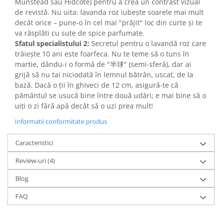
Munstead sau Hidcote) pentru a crea un contrast vizual
de revistă. Nu uita: lavanda roz iubește soarele mai mult
decât orice – pune-o în cel mai "prăjit" loc din curte și te
va răsplăti cu sute de spice parfumate.
Sfatul specialistului 2:
Secretul pentru o lavandă roz care
trăiește 10 ani este foarfeca. Nu te teme să o tuns în
martie, dându-i o formă de "半球" (semi-sferă), dar ai
grijă să nu tai niciodată în lemnul bătrân, uscat, de la
bază. Dacă o ții în ghiveci de 12 cm, asigură-te că
pământul se usucă bine între două udări; e mai bine să o
uiți o zi fără apă decât să o uzi prea mult!
Informatii conformitate produs
Caracteristici
Review-uri
(4)
Blog
FAQ