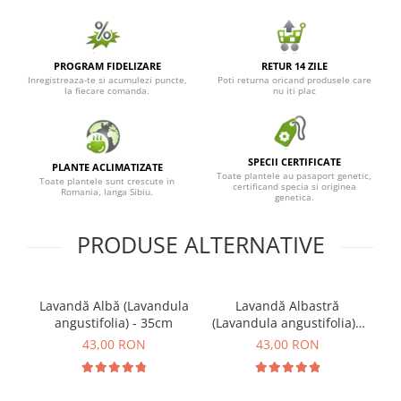
PROGRAM FIDELIZARE
RETUR 14 ZILE
Inregistreaza-te si acumulezi puncte,
Poti returna oricand produsele care
la fiecare comanda.
nu iti plac
SPECII CERTIFICATE
PLANTE ACLIMATIZATE
Toate plantele au pasaport genetic,
Toate plantele sunt crescute in
certificand specia si originea
Romania, langa Sibiu.
genetica.
PRODUSE ALTERNATIVE
Lavandă Albă (Lavandula
Lavandă Albastră
angustifolia) - 35cm
(Lavandula angustifolia) -
(
25cm
43,00 RON
43,00 RON