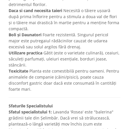
detrimentul florilor.
Daca si cand necesita taieri
Necesită o tăiere ușoară
după prima înflorire pentru a stimula a doua val de flori
și o tăiere mai drastică în martie pentru a menține forma
compactă.
Boli și Daunatori
Foarte rezistentă. Singurul pericol
major este putregaiul rădăcinilor cauzat de udarea
excesivă sau solul argilos fără drenaj.
Utilizare practica
Gătit (este o varietate culinară), ceaiuri,
săculeți parfumați, uleiuri esențiale, borduri joase,
stâncării.
Toxicitate
Planta este comestibilă pentru oameni. Pentru
animalele de companie (câini/pisici), poate cauza
disconfort gastric doar dacă este consumată în cantități
foarte mari.
Sfaturile Specialistului
Sfatul specialistului 1:
Lavanda 'Rosea' este "balerina"
grădinii tale din Șelimbăr. Dacă vrei să strălucească,
plantează-o lângă varietăți mov închis (cum este