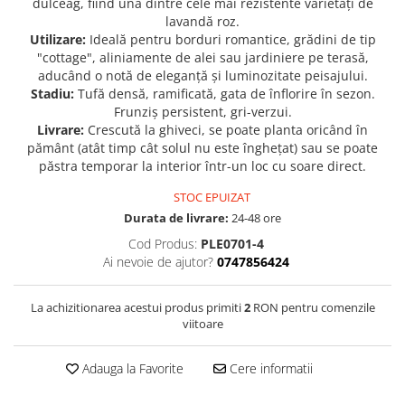
dulceag, fiind una dintre cele mai rezistente varietăți de
lavandă roz.
Seminte de Ierburi
Utilizare:
Ideală pentru borduri romantice, grădini de tip
Seminte de Legume/Fructe
"cottage", aliniamente de alei sau jardiniere pe terasă,
aducând o notă de eleganță și luminozitate peisajului.
Stadiu:
Tufă densă, ramificată, gata de înflorire în sezon.
Frunziș persistent, gri-verzui.
Livrare:
Crescută la ghiveci, se poate planta oricând în
pământ (atât timp cât solul nu este înghețat) sau se poate
păstra temporar la interior într-un loc cu soare direct.
STOC EPUIZAT
Durata de livrare:
24-48 ore
Cod Produs:
PLE0701-4
Ai nevoie de ajutor?
0747856424
La achizitionarea acestui produs primiti
2
RON pentru comenzile
viitoare
Adauga la Favorite
Cere informatii