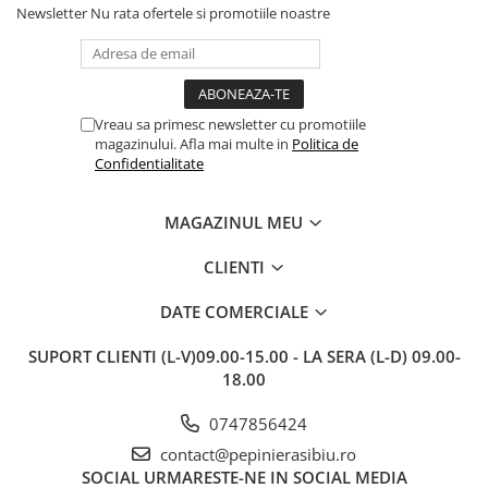
transportului. Se vede că au fost
c
Newsletter
Nu rata ofertele si promotiile noastre
ambalate cu multă grijă. Acum
v
sunt frumos înflorite și...
e
Vreau sa primesc newsletter cu promotiile
magazinului. Afla mai multe in
Politica de
Confidentialitate
MAGAZINUL MEU
CLIENTI
DATE COMERCIALE
SUPORT CLIENTI
(L-V)09.00-15.00 - LA SERA (L-D) 09.00-
18.00
0747856424
contact@pepinierasibiu.ro
SOCIAL
URMARESTE-NE IN SOCIAL MEDIA