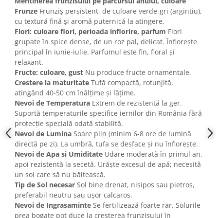
Mentinerea frunzisului pe parcursul anului, culoare
Frunze
Frunziș persistent, de culoare verde-gri (argintiu),
cu textură fină și aromă puternică la atingere.
Flori: culoare flori, perioada inflorire, parfum
Flori
grupate în spice dense, de un roz pal, delicat. Înflorește
principal în iunie-iulie. Parfumul este fin, floral și
relaxant.
Fructe: culoare, gust
Nu produce fructe ornamentale.
Crestere la maturitate
Tufă compactă, rotunjită,
atingând 40-50 cm înălțime și lățime.
Nevoi de Temperatura
Extrem de rezistentă la ger.
Suportă temperaturile specifice iernilor din România fără
protecție specială odată stabilită.
Nevoi de Lumina
Soare plin (minim 6-8 ore de lumină
directă pe zi). La umbră, tufa se desface și nu înflorește.
Nevoi de Apa si Umiditate
Udare moderată în primul an,
apoi rezistentă la secetă. Urăște excesul de apă; necesită
un sol care să nu băltească.
Tip de Sol necesar
Sol bine drenat, nisipos sau pietros,
preferabil neutru sau ușor calcaros.
Nevoi de Ingrasaminte
Se fertilizează foarte rar. Solurile
prea bogate pot duce la creșterea frunzișului în