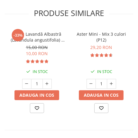
PRODUSE SIMILARE
Butaș Lavandă Albastră
Aster Mini - Mix 3 culori
-33%
(Lavandula angustifolia) -
(P12)
Înrădăcinat
15,00 RON
29,20 RON
10,00 RON
IN STOC
IN STOC
ADAUGA IN COS
ADAUGA IN COS