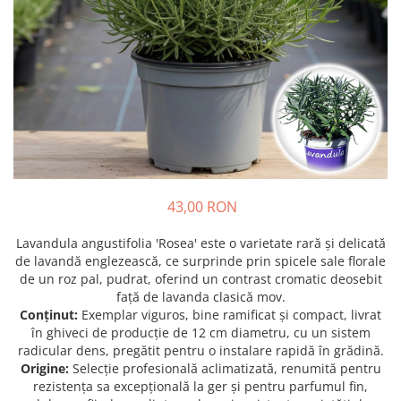
Prun - Prunus
Bulbi de Delphinium
Bulbi de Echinacea
Păr - Pyrus communis
Bulbi de Frezie
Smochini - Ficus carica
Bulbi de Fritillaria
Viță de Vie - Vitis
Bulbi de Gaillardia (Kokarda)
Zmeur - Rubus
Bulbi de Gladiole
Bulbi de Irisi - Stanjenel
Bulbi de Lalele
Bulbi de Leucanthemum
43,00 RON
Bulbi de Muscari
Bulbi de Narcise
Lavandula angustifolia 'Rosea' este o varietate rară și delicată
Bulbi de Ranunculus
de lavandă englezească, ce surprinde prin spicele sale florale
de un roz pal, pudrat, oferind un contrast cromatic deosebit
Bulbi de Tigridia
față de lavanda clasică mov.
Bulbi de Zambile
Conținut:
Exemplar viguros, bine ramificat și compact, livrat
Bulbi de Zantedeschia
în ghiveci de producție de 12 cm diametru, cu un sistem
radicular dens, pregătit pentru o instalare rapidă în grădină.
Bulbi Sparaxis
Origine:
Selecție profesională aclimatizată, renumită pentru
Mixuri de Bulbi
rezistența sa excepțională la ger și pentru parfumul fin,
Seminte de Flori