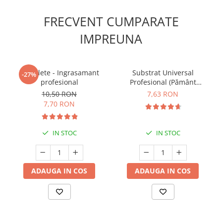
FRECVENT CUMPARATE
IMPREUNA
5 Tablete - Ingrasamant
Substrat Universal
-27%
profesional
Profesional (Pământ
Premium) - 5 L
10,50 RON
7,63 RON
7,70 RON
IN STOC
IN STOC
ADAUGA IN COS
ADAUGA IN COS