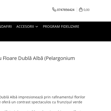
0747856424
0,00
DAFIRI
ACCESORII
PROGRAM FIDELIZARE
 Floare Dublă Albă (Pelargonium
ublă Albă impresionează prin rafinamentul florilor
e oferă un contrast spectaculos cu frunzișul verde