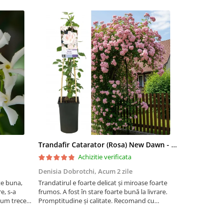
Trandafir Catarator (Rosa) New Dawn - 75cm
Artar Palma
Achizitie verificata
Denisia Dobrotchi,
Acum 2 zile
Hanceanu D
te buna,
Trandatirul e foarte delicat și miroase foarte
Felicitări
e, s-a
frumos. A fost în stare foarte bună la livrare.
 cum trece
Promptitudine și calitate. Recomand cu
ta la ger.
încredere.
 este o