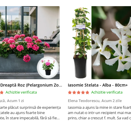
Mușcată Dreaptă Roz (Pelargonium Zonale)
Iasomie Stelata - Alba - 80cm+
Achizitie verificata
Achizitie verificata
șcă,
Acum 1 zi
Elena Teodorescu,
Acum 2 zile
arte plăcut surprinsă de experiența
Iasomia a ajuns la mine in stare foar
atele au ajuns foarte bine
am nutat-o intr-un recipient mai mar
e, în stare impecabilă, fără să fie
prins, chiar a crescut f. mult. Sa vad
e timpul transportului. Se vede că au
peste iarna, se spune ca este rezisten
ate cu multă grijă. Acum sunt
Vom vedea. Cumparati cu incredere,