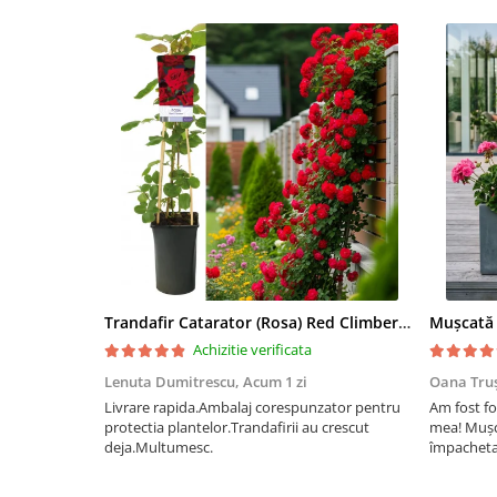
Trandafir Catarator (Rosa) Red Climber - 75cm
Achizitie verificata
Lenuta Dumitrescu,
Acum 1 zi
Oana Tru
Livrare rapida.Ambalaj corespunzator pentru
Am fost fo
protectia plantelor.Trandafirii au crescut
mea! Mușc
deja.Multumesc.
împachetat
afectate p
fost ambal