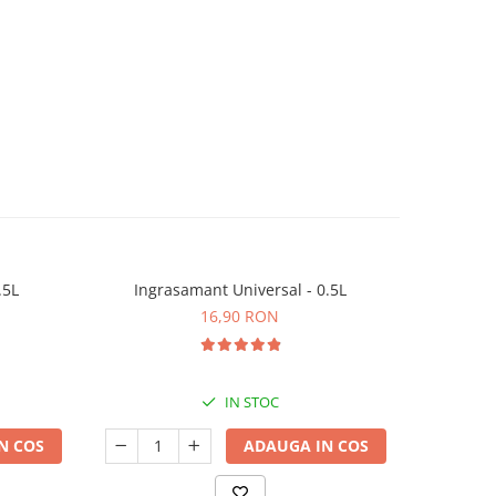
.5L
Ingrasamant Universal - 0.5L
Substrat U
16,90 RON
IN STOC
N COS
ADAUGA IN COS