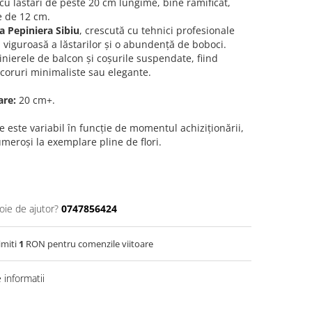
u lăstari de peste 20 cm lungime, bine ramificat,
ie de 12 cm.
a Pepiniera Sibiu
, crescută cu tehnici profesionale
 viguroasă a lăstarilor și o abundență de boboci.
nierele de balcon și coșurile suspendate, fiind
coruri minimaliste sau elegante.
are:
20 cm+.
e este variabil în funcție de momentul achiziționării,
meroși la exemplare pline de flori.
oie de ajutor?
0747856424
imiti
1
RON pentru comenzile viitoare
informatii