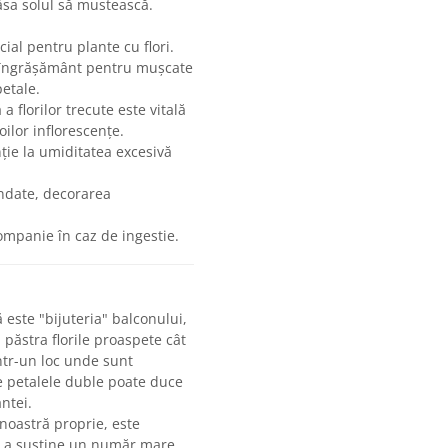
ăsa solul să mustească.
ial pentru plante cu flori.
 îngrășământ pentru mușcate
etale.
 florilor trecute este vitală
ilor inflorescențe.
nție la umiditatea excesivă
ndate, decorarea
ompanie în caz de ingestie.
este "bijuteria" balconului,
 păstra florile proaspete cât
ntr-un loc unde sunt
re petalele duble poate duce
ntei.
noastră proprie, este
u a susține un număr mare