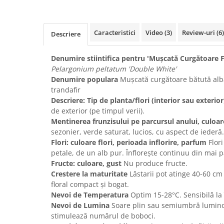
Caracteristici
Video
(3)
Review-uri
(6)
Descriere
Denumire stiintifica pentru 'Mușcată Curgătoare F
Pelargonium peltatum 'Double White'
Denumire populara
Mușcată curgătoare bătută albă
trandafir
Descriere: Tip de planta/flori (interior sau exterior
de exterior (pe timpul verii).
Mentinerea frunzisului pe parcursul anului, culoa
sezonier, verde saturat, lucios, cu aspect de iederă.
Flori: culoare flori, perioada inflorire, parfum
Flori
petale, de un alb pur. Înflorește continuu din mai 
Fructe: culoare, gust
Nu produce fructe.
Crestere la maturitate
Lăstarii pot atinge 40-60 c
floral compact și bogat.
Nevoi de Temperatura
Optim 15-28°C. Sensibilă la 
Nevoi de Lumina
Soare plin sau semiumbră lumino
stimulează numărul de boboci.