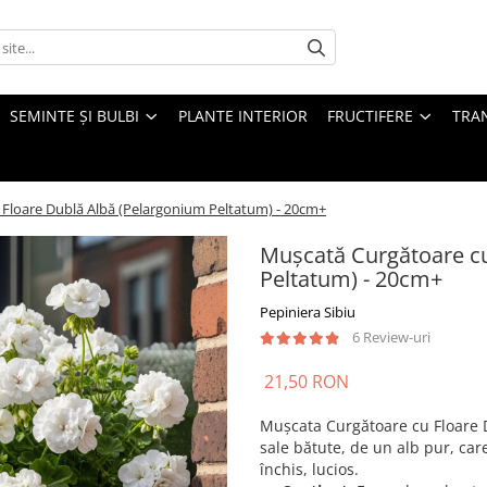
SEMINTE ȘI BULBI
PLANTE INTERIOR
FRUCTIFERE
TRAN
Floare Dublă Albă (Pelargonium Peltatum) - 20cm+
Mușcată Curgătoare cu
Peltatum) - 20cm+
Pepiniera Sibiu
6 Review-uri
21,50 RON
Mușcata Curgătoare cu Floare D
sale bătute, de un alb pur, car
închis, lucios.