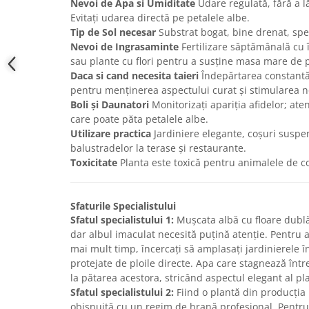
Nevoi de Apa si Umiditate
Udare regulată, fără a l
Evitați udarea directă pe petalele albe.
Tip de Sol necesar
Substrat bogat, bine drenat, spec
Nevoi de Ingrasaminte
Fertilizare săptămânală cu
sau plante cu flori pentru a susține masa mare de p
Daca si cand necesita taieri
Îndepărtarea constantă a
pentru menținerea aspectului curat și stimularea no
Boli și Daunatori
Monitorizați apariția afidelor; ate
care poate păta petalele albe.
Utilizare practica
Jardiniere elegante, coșuri suspe
balustradelor la terase și restaurante.
Toxicitate
Planta este toxică pentru animalele de c
Sfaturile Specialistului
Sfatul specialistului 1:
Mușcata albă cu floare dublă 
dar albul imaculat necesită puțină atenție. Pentru a
mai mult timp, încercați să amplasați jardinierele î
protejate de ploile directe. Apa care stagnează înt
la pătarea acestora, stricând aspectul elegant al pla
Sfatul specialistului 2:
Fiind o plantă din producția 
obișnuită cu un regim de hrană profesional. Pentr