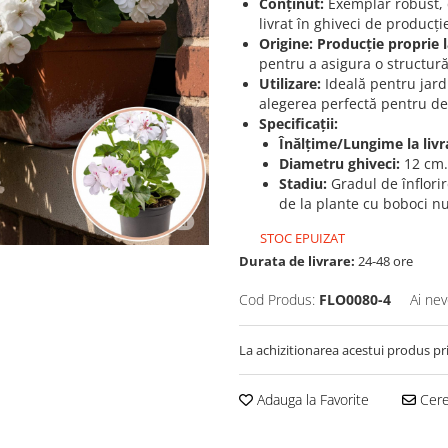
Conținut:
Exemplar robust, c
livrat în ghiveci de producț
Origine:
Producție proprie l
pentru a asigura o structură
Utilizare:
Ideală pentru jardi
alegerea perfectă pentru de
Specificații:
Înălțime/Lungime la livr
Diametru ghiveci:
12 cm.
Stadiu:
Gradul de înflorir
de la plante cu boboci nu
STOC EPUIZAT
Durata de livrare:
24-48 ore
Cod Produs:
FLO0080-4
Ai nev
La achizitionarea acestui produs pr
Adauga la Favorite
Cere 