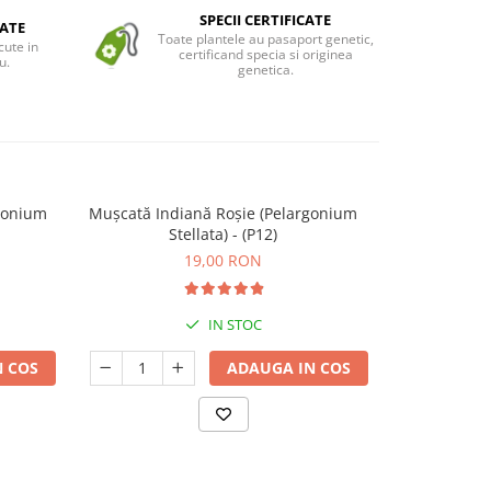
SPECII CERTIFICATE
ATE
Toate plantele au pasaport genetic,
cute in
certificand specia si originea
u.
genetica.
gonium
Mușcată Indiană Roșie (Pelargonium
Ghe
Stellata) - (P12)
19,00 RON
IN STOC
 COS
ADAUGA IN COS