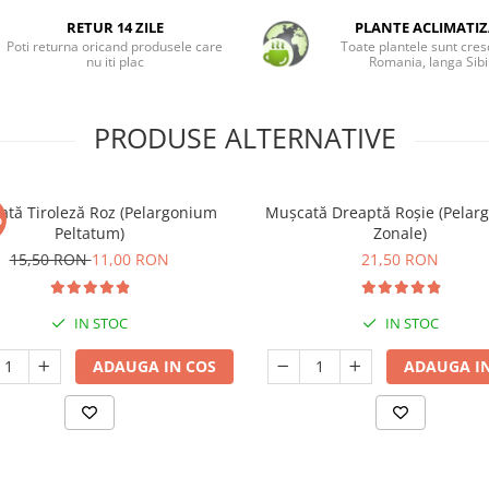
RETUR 14 ZILE
PLANTE ACLIMATIZ
Poti returna oricand produsele care
Toate plantele sunt cres
nu iti plac
Romania, langa Sibi
PRODUSE ALTERNATIVE
tă Tiroleză Roz (Pelargonium
Mușcată Dreaptă Roșie (Pelar
%
Peltatum)
Zonale)
15,50 RON
11,00 RON
21,50 RON
IN STOC
IN STOC
ADAUGA IN COS
ADAUGA IN