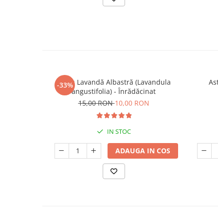
Butaș Lavandă Albastră (Lavandula
Ast
-33%
angustifolia) - Înrădăcinat
15,00 RON
10,00 RON
IN STOC
ADAUGA IN COS