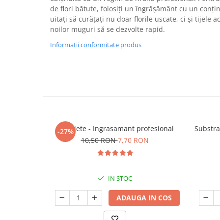
de flori bătute, folosiți un îngrășământ cu un conți
uitați să curățați nu doar florile uscate, ci și tijele 
noilor muguri să se dezvolte rapid.
Informatii conformitate produs
5 Tablete - Ingrasamant profesional
Substra
-27%
10,50 RON
7,70 RON
IN STOC
ADAUGA IN COS