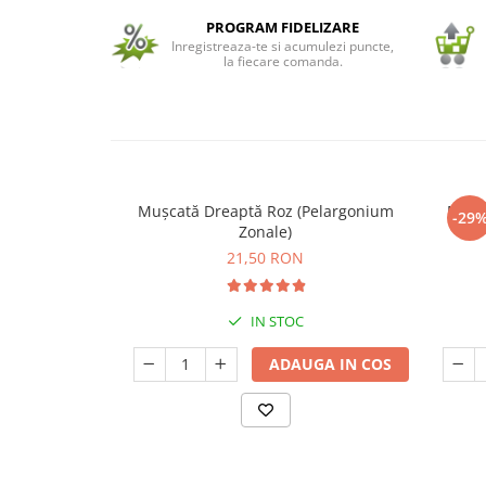
PROGRAM FIDELIZARE
Seminte de Ierburi
Inregistreaza-te si acumulezi puncte,
la fiecare comanda.
Seminte de Legume/Fructe
Mușcată Dreaptă Roz (Pelargonium
Mușca
-29
Zonale)
21,50 RON
IN STOC
ADAUGA IN COS