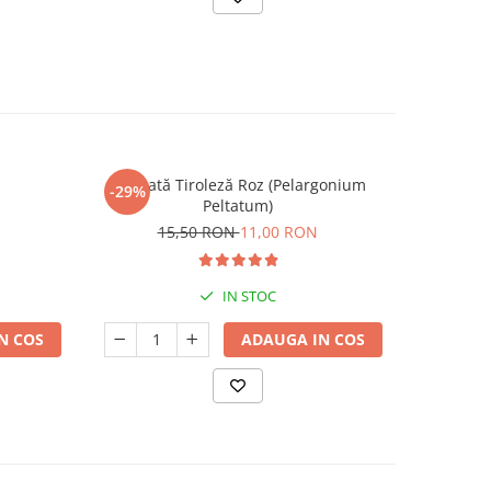
Mușcată Tiroleză Roz (Pelargonium
Criz
-29%
-22%
Peltatum)
4
15,50 RON
11,00 RON
IN STOC
N COS
ADAUGA IN COS