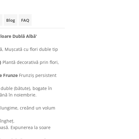
Blog
FAQ
loare Dublă Albă'
, Mușcată cu flori duble tip
)
Plantă decorativă prin flori,
re Frunze
Frunziș persistent
 duble (bătute), bogate în
până în noiembrie.
m lungime, creând un volum
îngheț.
asă. Expunerea la soare