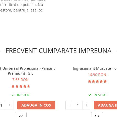
nut ridicat de potasiu. Nu
acestora, pentru a lăsa loc
FRECVENT CUMPARATE IMPREUNA
t Universal Profesional (Pământ
Ingrasamant Muscate - 0
Premium) - 5 L
16,90 RON
7,63 RON
IN STOC
IN STOC
ADAUGA IN COS
ADAUGA I