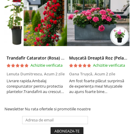
Trandafir Catarator (Rosa) Red Climber - 75cm
Mușcată Dreaptă Roz (Pelargonium Zonale)
Achizitie verificata
Achizitie verificata
Lenuta Dumitrescu,
Acum 2 zile
Oana Trușcă,
Acum 2 zile
E
Livrare rapida.Ambalaj
Am fost foarte plăcut surprinsă
I
corespunzator pentru protectia
de experiența mea! Mușcatele
f
plantelor.Trandafirii au crescut
au ajuns foarte bine
r
deja.Multumesc.
împachetate, în stare impecabilă,
c
fără să fie afectate pe timpul
c
transportului. Se vede că au fost
c
Newsletter
Nu rata ofertele si promotiile noastre
ambalate cu multă grijă. Acum
v
sunt frumos înflorite și...
e