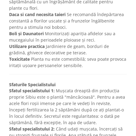
săptămânală cu un îngrășământ de calitate pentru
plante cu flori.
Daca si cand necesita taieri
Se recomandă îndepărtarea
constantă a florilor uscate și a frunzelor îngălbenite
pentru a stimula noi boboci.
Boli și Daunatori
Monitorizați apariția afidelor sau a
mucegaiului în perioadele ploioase și reci.
Utilizare practica
Jardiniere de geam, borduri de
grădină, ghivece decorative pe terase.
Toxicitate
Planta nu este comestibilă; seva poate provoca
iritații ușoare persoanelor sensibile.
Sfaturile Specialistului
Sfatul specialistului 1:
Mușcata dreaptă din producția
proprie Sibiu este o plantă "mâncăcioasă". Pentru a avea
acele flori roșii imense pe care le vedeți în reviste,
începeți fertilizarea la 2 săptămâni după ce ați plantat-o
în locul definitiv. Secretul este regularitatea: o dată pe
săptămână, fără excepție, în apa de udare.
Sfatul specialistului 2:
Când udați mușcata, încercați să
nu stropiți frunzele și florile. Apa stătută pe frunzele