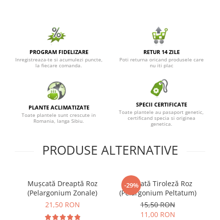
PROGRAM FIDELIZARE
RETUR 14 ZILE
Inregistreaza-te si acumulezi puncte,
Poti returna oricand produsele care
la fiecare comanda.
nu iti plac
SPECII CERTIFICATE
PLANTE ACLIMATIZATE
Toate plantele au pasaport genetic,
Toate plantele sunt crescute in
certificand specia si originea
Romania, langa Sibiu.
genetica.
PRODUSE ALTERNATIVE
Mușcată Dreaptă Roz
Mușcată Tiroleză Roz
M
-29%
(Pelargonium Zonale)
(Pelargonium Peltatum)
(
21,50 RON
15,50 RON
11,00 RON