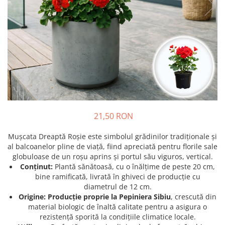
Prun - Prunus
Bulbi de Delphinium
Bulbi de Echinacea
Păr - Pyrus communis
Bulbi de Frezie
Smochini - Ficus carica
Bulbi de Fritillaria
Viță de Vie - Vitis
Bulbi de Gaillardia (Kokarda)
Zmeur - Rubus
Bulbi de Gladiole
Bulbi de Irisi - Stanjenel
Bulbi de Lalele
Bulbi de Leucanthemum
21,50 RON
Bulbi de Muscari
Bulbi de Narcise
Mușcata Dreaptă Roșie este simbolul grădinilor tradiționale și
Bulbi de Ranunculus
al balcoanelor pline de viață, fiind apreciată pentru florile sale
globuloase de un roșu aprins și portul său viguros, vertical.
Bulbi de Tigridia
Conținut:
Plantă sănătoasă, cu o înălțime de peste 20 cm,
Bulbi de Zambile
bine ramificată, livrată în ghiveci de producție cu
Bulbi de Zantedeschia
diametrul de 12 cm.
Origine:
Producție proprie la Pepiniera Sibiu
, crescută din
Bulbi Sparaxis
material biologic de înaltă calitate pentru a asigura o
Mixuri de Bulbi
rezistență sporită la condițiile climatice locale.
Seminte de Flori