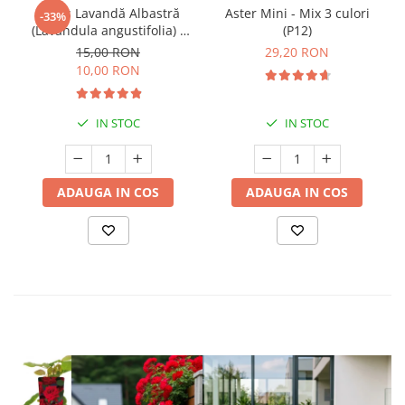
Butaș Lavandă Albastră
Aster Mini - Mix 3 culori
-33%
(Lavandula angustifolia) -
(P12)
Înrădăcinat
15,00 RON
29,20 RON
10,00 RON
IN STOC
IN STOC
ADAUGA IN COS
ADAUGA IN COS