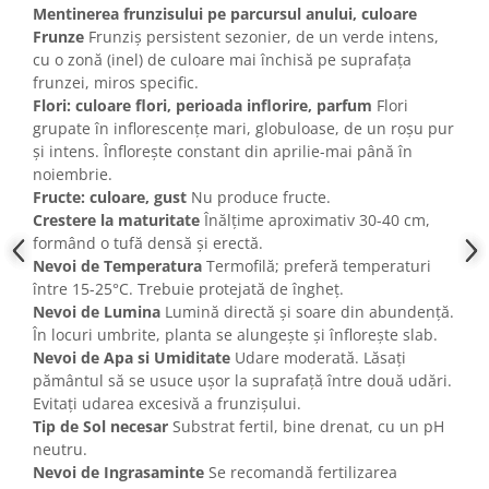
Mentinerea frunzisului pe parcursul anului, culoare
Frunze
Frunziș persistent sezonier, de un verde intens,
cu o zonă (inel) de culoare mai închisă pe suprafața
frunzei, miros specific.
Flori: culoare flori, perioada inflorire, parfum
Flori
grupate în inflorescențe mari, globuloase, de un roșu pur
și intens. Înflorește constant din aprilie-mai până în
noiembrie.
Fructe: culoare, gust
Nu produce fructe.
Crestere la maturitate
Înălțime aproximativ 30-40 cm,
formând o tufă densă și erectă.
Nevoi de Temperatura
Termofilă; preferă temperaturi
între 15-25°C. Trebuie protejată de îngheț.
Nevoi de Lumina
Lumină directă și soare din abundență.
În locuri umbrite, planta se alungește și înflorește slab.
Nevoi de Apa si Umiditate
Udare moderată. Lăsați
pământul să se usuce ușor la suprafață între două udări.
Evitați udarea excesivă a frunzișului.
Tip de Sol necesar
Substrat fertil, bine drenat, cu un pH
neutru.
Nevoi de Ingrasaminte
Se recomandă fertilizarea