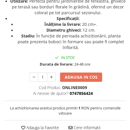
Utilizare:
Perfectă pentru jardinierele de fereastră, ghivece
pe terasă sau borduri florale în grădină, oferind un decor
Seminte de Ierburi
colorat pe tot parcursul sezonului.
Seminte de Legume/Fructe
Specificații:
Înălțime la livrare:
20 cm+.
Diametru ghiveci:
12 cm.
Stadiu:
În funcție de perioada achiziționării, planta
poate prezenta boboci în formare sau poate fi complet
înflorită.
IN STOC
Durata de livrare:
24-48 ore
ADAUGA IN COS
Cod Produs:
ONLINE0009
Ai nevoie de ajutor?
0747856424
La achizitionarea acestui produs primiti
1
RON pentru comenzile
viitoare
Adauga la Favorite
Cere informatii