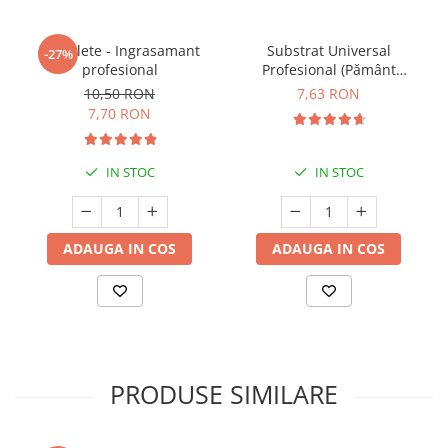
5 Tablete - Ingrasamant
Substrat Universal
-27%
profesional
Profesional (Pământ
Premium) - 5 L
10,50 RON
7,63 RON
7,70 RON
IN STOC
IN STOC
ADAUGA IN COS
ADAUGA IN COS
PRODUSE SIMILARE