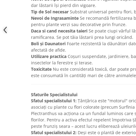
dar lăstarii își pierd din vigoare.
Tip de Sol necesar
Substrat universal pentru flori, 
Nevoi de Ingrasaminte
Se recomandă fertilizarea 
pentru plante verzi sau decorative prin frunze.
Daca si cand necesita taieri
Se poate ciupi vârful lă
ramificarea. Se pot tăia lăstarii prea lungi oricând.
Boli și Daunatori
Foarte rezistentă la dăunători dat
afectată de afide.
Utilizare practica
Coșuri suspendate, jardiniere, ba
insectelor la ferestre și terase.
Toxicitate
Nu este considerată toxică, dar poate pro
este consumată în cantități mari de către animalel
Sfaturile Specialistului
Sfatul specialistului 1:
Țânțărica este "motorul" oric
asociați cu plante cu flori colorate (precum Surfini
Plectranthus va acționa ca un fundal luminos care s
florilor. Pentru a activa efectul repelent împotriva ț
peste frunziș seara – acest lucru eliberează uleiuri
Sfatul specialistului 2:
Deși este o plantă de exterior