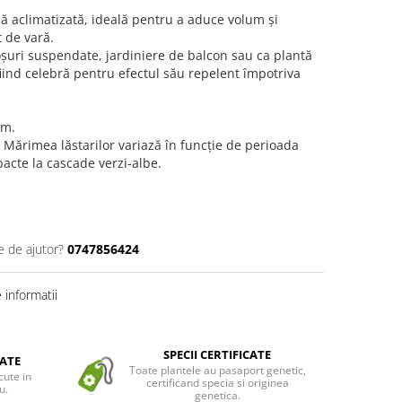
ă aclimatizată, ideală pentru a aduce volum și
 de vară.
șuri suspendate, jardiniere de balcon sau ca plantă
 fiind celebră pentru efectul său repelent împotriva
cm.
 Mărimea lăstarilor variază în funcție de perioada
pacte la cascade verzi-albe.
e de ajutor?
0747856424
informatii
SPECII CERTIFICATE
ATE
Toate plantele au pasaport genetic,
cute in
certificand specia si originea
u.
genetica.