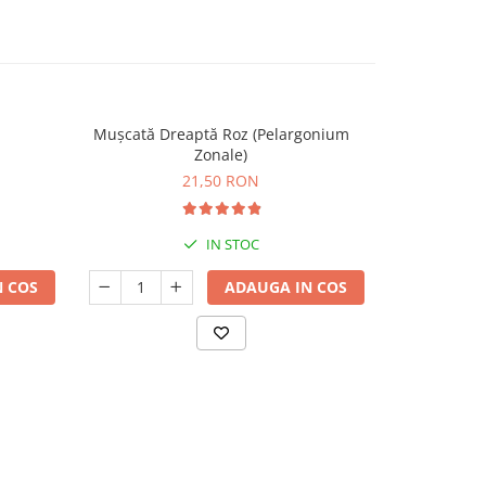
Mușcată Dreaptă Roz (Pelargonium
Dipladeni
Zonale)
21,50 RON
IN STOC
 COS
ADAUGA IN COS