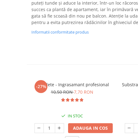
puteți tunde și aduce la interior, într-un loc răcoro
succes ca plantă de apartament, iar în primăvară v
gata să fie scoasă din nou pe balcon. Atenție la uda
pentru a evita putrezirea rădăcinilor în ghiveciul d
Informatii conformitate produs
5 Tablete - Ingrasamant profesional
Substra
-27%
10,50 RON
7,70 RON
IN STOC
ADAUGA IN COS