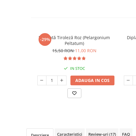
Seminte de Ierburi
Seminte de Legume/Fructe
Mușcată Tiroleză Roz (Pelargonium
Dipl
-29%
Peltatum)
15,50 RON
11,00 RON
IN STOC
ADAUGA IN COS
Caracteristici
Review-uri
(17)
FAQ
Descriere