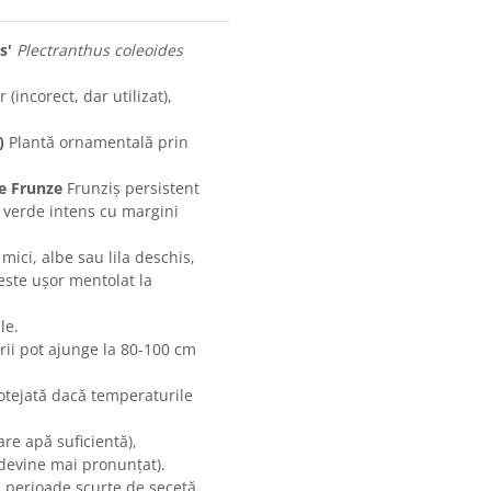
s'
Plectranthus coleoides
(incorect, dar utilizat),
)
Plantă ornamentală prin
re Frunze
Frunziș persistent
e verde intens cu margini
 mici, albe sau lila deschis,
 este ușor mentolat la
le.
rii pot ajunge la 80-100 cm
otejată dacă temperaturile
are apă suficientă),
devine mai pronunțat).
 perioade scurte de secetă,