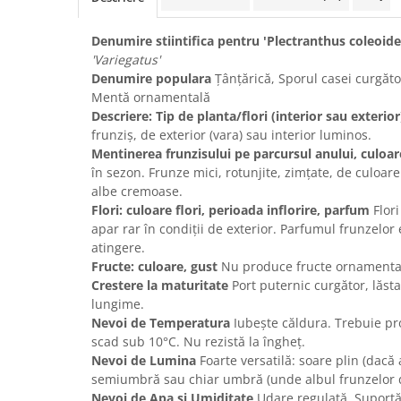
Denumire stiintifica pentru 'Plectranthus coleoide
'Variegatus'
Denumire populara
Țânțărică, Sporul casei curgător 
Mentă ornamentală
Descriere: Tip de planta/flori (interior sau exterior
frunziș, de exterior (vara) sau interior luminos.
Mentinerea frunzisului pe parcursul anului, culoa
în sezon. Frunze mici, rotunjite, zimțate, de culoar
albe cremoase.
Flori: culoare flori, perioada inflorire, parfum
Flori
apar rar în condiții de exterior. Parfumul frunzelor
atingere.
Fructe: culoare, gust
Nu produce fructe ornamenta
Crestere la maturitate
Port puternic curgător, lăsta
lungime.
Nevoi de Temperatura
Iubește căldura. Trebuie pr
scad sub 10°C. Nu rezistă la îngheț.
Nevoi de Lumina
Foarte versatilă: soare plin (dacă 
semiumbră sau chiar umbră (unde albul frunzelor 
Nevoi de Apa si Umiditate
Udare regulată. Suportă