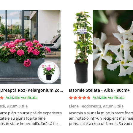
Mușcată Dreaptă Roz (Pelargonium Zonale)
Iasomie Stelata - Alba - 80cm+
Achizitie verificata
Achizitie verificata
șcă,
Acum 3 zile
Elena Teodorescu,
Acum 3 zile
arte plăcut surprinsă de experiența
Iasomia a ajuns la mine in stare foar
atele au ajuns foarte bine
am nutat-o intr-un recipient mai mar
e, în stare impecabilă, fără să fie
prins, chiar a crescut f. mult. Sa vad
e timpul transportului. Se vede că au
peste iarna, se spune ca este rezisten