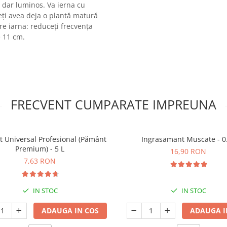
s dar luminos. Va ierna cu
eți avea deja o plantă matură
re iarna: reduceți frecvența
e 11 cm.
FRECVENT CUMPARATE IMPREUNA
t Universal Profesional (Pământ
Ingrasamant Muscate - 0
Premium) - 5 L
16,90 RON
7,63 RON
IN STOC
IN STOC
ADAUGA IN COS
ADAUGA I