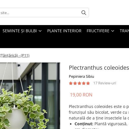
SEMINTE ȘI BULBI
PLANTE INTERIOR
FRUCTIFERE
TRAN
Țânțărică) - (P11)
Plectranthus coleoides 
Pepiniera Sibiu
17 Review-uri
19,00 RON
Plectranthus coleoides este o 
frunzișul său bicolat, verde cu
naturală de a ține insectele la 
Conținut:
Plantă viguroasă, 