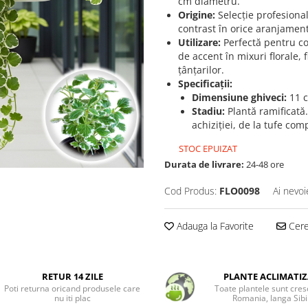
cm diametru.
Origine:
Selecție profesional
contrast în orice aranjament
Utilizare:
Perfectă pentru co
de accent în mixuri florale,
țânțarilor.
Specificații:
Dimensiune ghiveci:
11 
Stadiu:
Plantă ramificată.
achiziției, de la tufe com
STOC EPUIZAT
Durata de livrare:
24-48 ore
Cod Produs:
FLO0098
Ai nevoi
Adauga la Favorite
Cere 
RETUR 14 ZILE
PLANTE ACLIMATIZ
Poti returna oricand produsele care
Toate plantele sunt cres
nu iti plac
Romania, langa Sibi