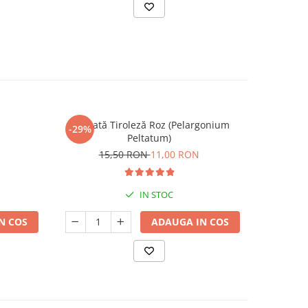
Mușcată Tiroleză Roz (Pelargonium
Criz
-29%
-22%
Peltatum)
4
15,50 RON
11,00 RON
IN STOC
N COS
ADAUGA IN COS