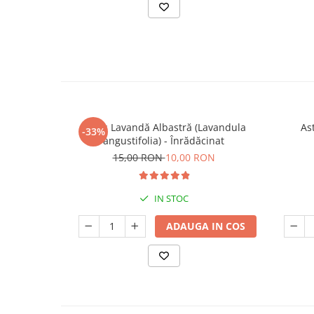
Butaș Lavandă Albastră (Lavandula
Ast
-33%
angustifolia) - Înrădăcinat
15,00 RON
10,00 RON
IN STOC
ADAUGA IN COS