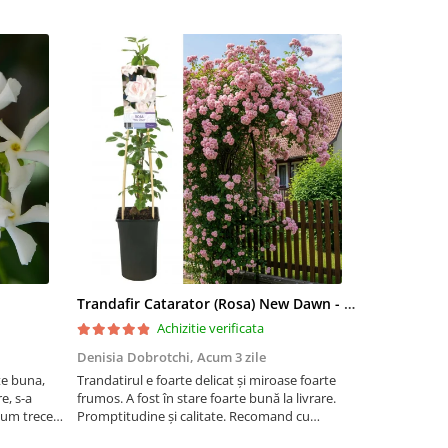
Trandafir Catarator (Rosa) New Dawn - 75cm
Artar Palma
Achizitie verificata
Denisia Dobrotchi,
Acum 3 zile
Hanceanu D
te buna,
Trandatirul e foarte delicat și miroase foarte
Felicitări
e, s-a
frumos. A fost în stare foarte bună la livrare.
 cum trece
Promptitudine și calitate. Recomand cu
ta la ger.
încredere.