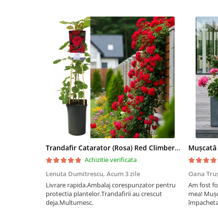
Trandafir Catarator (Rosa) Red Climber - 75cm
Achizitie verificata
Lenuta Dumitrescu,
Acum 3 zile
Oana Tru
Livrare rapida.Ambalaj corespunzator pentru
Am fost fo
protectia plantelor.Trandafirii au crescut
mea! Mușc
deja.Multumesc.
împachetat
afectate p