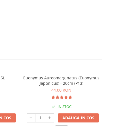
.5L
Euonymus Aureomarginatus (Euonymus
Ingra
Japonicus) - 20cm (P13)
44,00 RON
IN STOC
N COS
ADAUGA IN COS