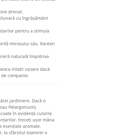
bine drenat.
bilunară cu îngrășământ
starilor pentru a stimula
orită mirosului său. Rareori
rieră naturală împotriva
voca iritații ușoare dacă
e de companie.
ărei jardiniere. Dacă o
a sau Pelargonium),
coate în evidență culorile
ânțarilor, treceți ușor mâna
le esențiale aromate.
, la sfârșitul toamnei o