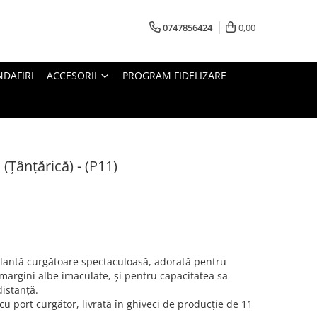
0747856424
0,00
DAFIRI
ACCESORII
PROGRAM FIDELIZARE
(Țânțărică) - (P11)
plantă curgătoare spectaculoasă, adorată pentru
 margini albe imaculate, și pentru capacitatea sa
distanță.
cu port curgător, livrată în ghiveci de producție de 11