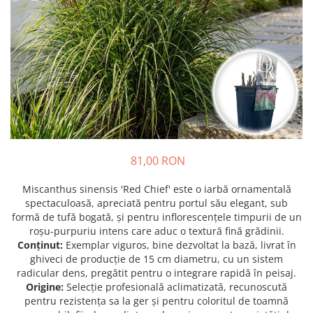
Prun - Prunus
Bulbi de Delphinium
Bulbi de Echinacea
Păr - Pyrus communis
Bulbi de Frezie
Smochini - Ficus carica
Bulbi de Fritillaria
Viță de Vie - Vitis
Bulbi de Gaillardia (Kokarda)
Zmeur - Rubus
Bulbi de Gladiole
Bulbi de Irisi - Stanjenel
Bulbi de Lalele
Bulbi de Leucanthemum
81,00 RON
Bulbi de Muscari
Bulbi de Narcise
Miscanthus sinensis 'Red Chief' este o iarbă ornamentală
Bulbi de Ranunculus
spectaculoasă, apreciată pentru portul său elegant, sub
formă de tufă bogată, și pentru inflorescențele timpurii de un
Bulbi de Tigridia
roșu-purpuriu intens care aduc o textură fină grădinii.
Bulbi de Zambile
Conținut:
Exemplar viguros, bine dezvoltat la bază, livrat în
Bulbi de Zantedeschia
ghiveci de producție de 15 cm diametru, cu un sistem
radicular dens, pregătit pentru o integrare rapidă în peisaj.
Bulbi Sparaxis
Origine:
Selecție profesională aclimatizată, recunoscută
Mixuri de Bulbi
pentru rezistența sa la ger și pentru coloritul de toamnă
Seminte de Flori