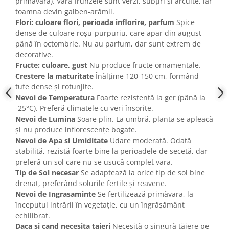
primăvara). Vara frunzele sunt verzi, subțiri și arcuite, iar
toamna devin galben-arămii.
Flori: culoare flori, perioada inflorire, parfum
Spice
dense de culoare roșu-purpuriu, care apar din august
până în octombrie. Nu au parfum, dar sunt extrem de
decorative.
Fructe: culoare, gust
Nu produce fructe ornamentale.
Crestere la maturitate
Înălțime 120-150 cm, formând
tufe dense și rotunjite.
Nevoi de Temperatura
Foarte rezistentă la ger (până la
-25°C). Preferă climatele cu veri însorite.
Nevoi de Lumina
Soare plin. La umbră, planta se apleacă
și nu produce inflorescențe bogate.
Nevoi de Apa si Umiditate
Udare moderată. Odată
stabilită, rezistă foarte bine la perioadele de secetă, dar
preferă un sol care nu se usucă complet vara.
Tip de Sol necesar
Se adaptează la orice tip de sol bine
drenat, preferând solurile fertile și reavene.
Nevoi de Ingrasaminte
Se fertilizează primăvara, la
începutul intrării în vegetație, cu un îngrășământ
echilibrat.
Daca si cand necesita taieri
Necesită o singură tăiere pe