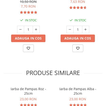
Premium) - 5 L
10,50 RON
7,63 RON
7,70 RON
IN STOC
IN STOC
ADAUGA IN COS
ADAUGA IN COS
PRODUSE SIMILARE
Iarba de Pampas Roz -
Iarba de Pampas Alba -
25cm
25cm
23,00 RON
23,00 RON