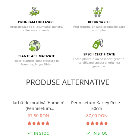
PROGRAM FIDELIZARE
RETUR 14 ZILE
Inregistreaza-te si acumulezi puncte,
Poti returna oricand produsele care
la fiecare comanda.
nu iti plac
SPECII CERTIFICATE
PLANTE ACLIMATIZATE
Toate plantele au pasaport genetic,
Toate plantele sunt crescute in
certificand specia si originea
Romania, langa Sibiu.
genetica.
PRODUSE ALTERNATIVE
Iarbă decorativă 'Hameln'
Pennisetum Karley Rose -
Ca
(Pennisetum
50cm
alopecuroides) - (P15)
67,50 RON
87,00 RON
IN STOC
IN STOC