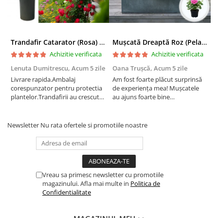
Trandafir Catarator (Rosa) Red Climber - 75cm
Mușcată Dreaptă Roz (Pelargonium Zonale)
Achizitie verificata
Achizitie verificata
Lenuta Dumitrescu,
Acum 5 zile
Oana Trușcă,
Acum 5 zile
E
Livrare rapida.Ambalaj
Am fost foarte plăcut surprinsă
I
corespunzator pentru protectia
de experiența mea! Mușcatele
f
plantelor.Trandafirii au crescut
au ajuns foarte bine
r
deja.Multumesc.
împachetate, în stare impecabilă,
c
fără să fie afectate pe timpul
c
transportului. Se vede că au fost
c
Newsletter
Nu rata ofertele si promotiile noastre
ambalate cu multă grijă. Acum
v
sunt frumos înflorite și...
e
Vreau sa primesc newsletter cu promotiile
magazinului. Afla mai multe in
Politica de
Confidentialitate