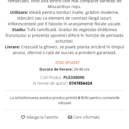
remarcabil, fiind una dintre cele mai compacte varietăți de
Miscanthus roșu.
Seminte de Ierburi
Utilizare:
Ideală pentru borduri înalte, grădini moderne,
Seminte de Legume/Fructe
stâncării sau ca element de contrast lângă iazuri.
Inflorescențele pot fi folosite în aranjamente florale uscate.
Stadiu:
Tufă ramificată. Gradul de vegetație (înălțimea
frunzișului și prezența spicelor) diferă în funcție de perioada
achiziției.
Livrare:
Crescută la ghiveci, se poate planta oricând în timpul
anului, oferind o rată de succes a prinderii garantată.
STOC EPUIZAT
Durata de livrare:
24-48 ore
Cod Produs:
PLE330090
Ai nevoie de ajutor?
0747856424
La achizitionarea acestui produs primiti
4
RON pentru comenzile
viitoare
Adauga la Favorite
Cere informatii