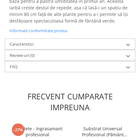
bază pentru a păstra umiditatea în primul an. Această
iarbă crește destul de repede, așa că lasă-i un spațiu de
minim 80 cm față de alte plante pentru a-i permite să își
desfășoare spectaculoasa formă de fântână verde.
Informatii conformitate produs
Caracteristici
Review-uri
(0)
FAQ
FRECVENT CUMPARATE
IMPREUNA
5 Tablete - Ingrasamant
Substrat Universal
-27%
profesional
Profesional (Pământ