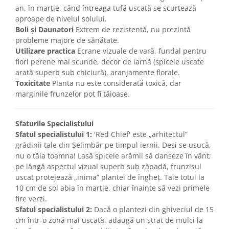
an, în martie, când întreaga tufă uscată se scurtează
aproape de nivelul solului.
Boli și Daunatori
Extrem de rezistentă, nu prezintă
probleme majore de sănătate.
Utilizare practica
Ecrane vizuale de vară, fundal pentru
flori perene mai scunde, decor de iarnă (spicele uscate
arată superb sub chiciură), aranjamente florale.
Toxicitate
Planta nu este considerată toxică, dar
marginile frunzelor pot fi tăioase.
Sfaturile Specialistului
Sfatul specialistului 1:
'Red Chief' este „arhitectul”
grădinii tale din Șelimbăr pe timpul iernii. Deși se usucă,
nu o tăia toamna! Lasă spicele arămii să danseze în vânt;
pe lângă aspectul vizual superb sub zăpadă, frunzișul
uscat protejează „inima” plantei de îngheț. Taie totul la
10 cm de sol abia în martie, chiar înainte să vezi primele
fire verzi.
Sfatul specialistului 2:
Dacă o plantezi din ghiveciul de 15
cm într-o zonă mai uscată, adaugă un strat de mulci la