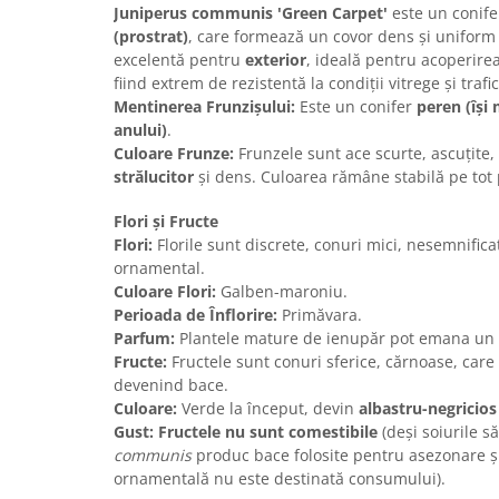
Juniperus communis 'Green Carpet'
este un conifer
(prostrat)
, care formează un covor dens și uniform 
excelentă pentru
exterior
, ideală pentru acoperirea
fiind extrem de rezistentă la condiții vitrege și trafi
Mentinerea Frunzișului:
Este un conifer
peren (își
anului)
.
Culoare Frunze:
Frunzele sunt ace scurte, ascuțite
strălucitor
și dens. Culoarea rămâne stabilă pe tot 
Flori și Fructe
Flori:
Florile sunt discrete, conuri mici, nesemnific
ornamental.
Culoare Flori:
Galben-maroniu.
Perioada de Înflorire:
Primăvara.
Parfum:
Plantele mature de ienupăr pot emana un
Fructe:
Fructele sunt conuri sferice, cărnoase, care
devenind bace.
Culoare:
Verde la început, devin
albastru-negricios
Gust:
Fructele nu sunt comestibile
(deși soiurile s
communis
produc bace folosite pentru asezonare și
ornamentală nu este destinată consumului).