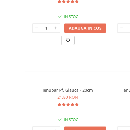
IN STOC
ADAUGA IN COS
Ienupar Pf. Glauca - 20cm
Ien
21,80 RON
IN STOC