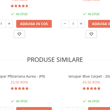
IN STOC
IN STOC
ADAUGA IN COS
ADAUGA I
PRODUSE SIMILARE
upar Pfitzeriana Aurea - (P9)
Ienupar Blue Carpet - 2
25,00 RON
43,50 RON
IN STOC
IN STOC