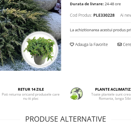
Durata de livrare:
24-48 ore
Cod Produs:
PLE330228
Ai nev
La achizitionarea acestui produs pr
Adauga la Favorite
Cere 
RETUR 14 ZILE
PLANTE ACLIMATIZ
Poti returna oricand produsele care
Toate plantele sunt cres
nu iti plac
Romania, langa Sibi
PRODUSE ALTERNATIVE