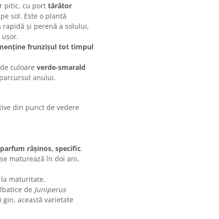
 pitic, cu port
târâtor
pe sol. Este o plantă
 rapidă și perenă a solului,
c ușor.
 menține frunzișul tot timpul
, de culoare
verde-smarald
parcursul anului.
ative din punct de vedere
parfum rășinos, specific
.
 se maturează în doi ani,
la maturitate.
ălbatice de
Juniperus
 gin, această varietate