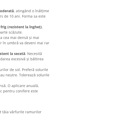
moderată
, atingând o înălțime
rs de 10 ani. Forma sa este
 frig (rezistent la îngheț)
,
oarte scăzute.
a cea mai densă și mai
r în umbră va deveni mai rar
istent la secetă
. Necesită
udarea excesivă și băltirea
ilor de sol. Preferă solurile
sau neutre. Tolerează solurile
ensă. O aplicare anuală,
c pentru conifere este
 tăia vârfurile ramurilor