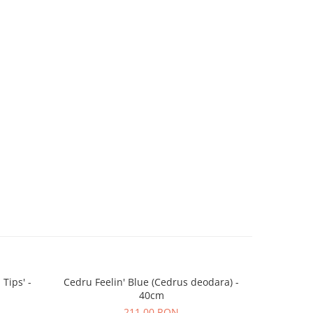
 Tips' -
Cedru Feelin' Blue (Cedrus deodara) -
Arta
40cm
211,00 RON