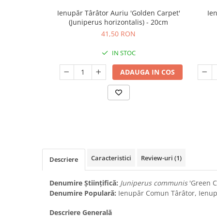
Ienupăr Târâtor Auriu 'Golden Carpet'
Ien
Seminte de Ierburi
(Juniperus horizontalis) - 20cm
Seminte de Legume/Fructe
41,50 RON
IN STOC
ADAUGA IN COS
Caracteristici
Review-uri
(1)
Descriere
Denumire Științifică:
Juniperus communis
'Green C
Denumire Populară:
Ienupăr Comun Târâtor, Ienup
Descriere Generală