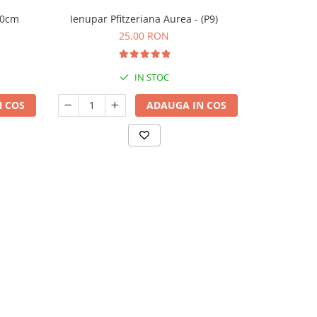
20cm
Ienupar Pfitzeriana Aurea - (P9)
Ienupă
25,00 RON
IN STOC
 COS
ADAUGA IN COS