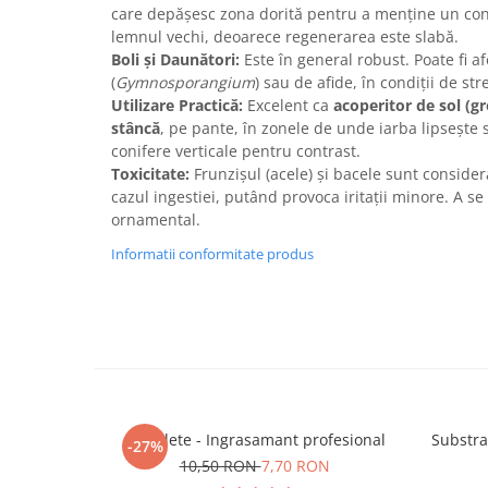
care depășesc zona dorită pentru a menține un cont
lemnul vechi, deoarece regenerarea este slabă.
Boli și Daunători:
Este în general robust. Poate fi a
(
Gymnosporangium
) sau de afide, în condiții de st
Utilizare Practică:
Excelent ca
acoperitor de sol (g
stâncă
, pe pante, în zonele de unde iarba lipsește 
conifere verticale pentru contrast.
Toxicitate:
Frunzișul (acele) și bacele sunt conside
cazul ingestiei, putând provoca iritații minore. A se 
ornamental.
Informatii conformitate produs
5 Tablete - Ingrasamant profesional
Substra
-27%
10,50 RON
7,70 RON