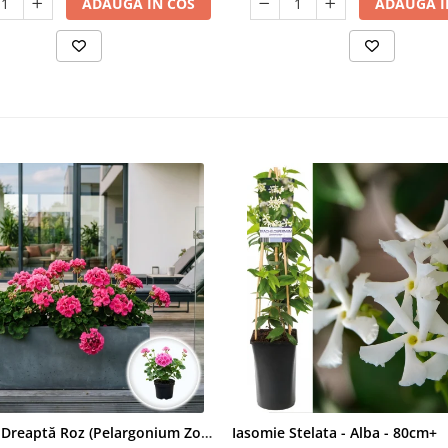
ADAUGA IN COS
ADAUGA I
Mușcată Dreaptă Roz (Pelargonium Zonale)
Iasomie Stelata - Alba - 80cm+