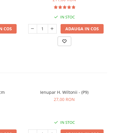
IN STOC
N COS
ADAUGA IN COS
0cm
Ienupar H. Wiltonii - (P9)
Ienu
27,00 RON
IN STOC