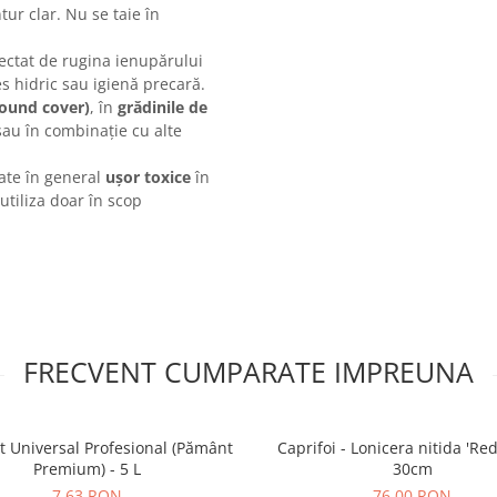
ur clar. Nu se taie în
fectat de rugina ienupărului
res hidric sau igienă precară.
round cover)
, în
grădinile de
sau în combinație cu alte
rate în general
ușor toxice
în
utiliza doar în scop
FRECVENT CUMPARATE IMPREUNA
t Universal Profesional (Pământ
Caprifoi - Lonicera nitida 'Red
Premium) - 5 L
30cm
7,63 RON
76,00 RON