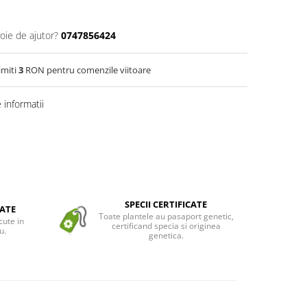
oie de ajutor?
0747856424
imiti
3
RON pentru comenzile viitoare
informatii
SPECII CERTIFICATE
ATE
Toate plantele au pasaport genetic,
cute in
certificand specia si originea
u.
genetica.