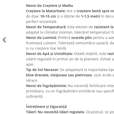
Nevoi de Creștere și Mediu
Creștere la Maturitate:
Are o
creștere lentă spre 
de doar
10-15 cm
și o lățime de
1-1,5 metri
în decu
perfect orizontală.
Nevoi de Temperatură:
Este extrem de
rezistent la
adaptat la climatul montan, tolerând temperaturi f
Nevoi de Lumină:
Preferă
soarele plin
pentru a ave
frumoasă culoare. Tolerează semiumbra ușoară, da
și cu creștere mai lentă.
Nevoi de Apă și Umiditate:
Odată stabilit, este
rez
udare regulată în primul an de la plantare. Evitați 
apei.
Tip de Sol Necesar:
Se adaptează la majoritatea tipur
bine drenate, nisipoase sau pietroase
, ușor acide 
sărace.
Nevoi de Îngrășăminte:
Nu necesită fertilizare int
primăvara, cu un îngrășământ echilibrat sau specifi
suficientă.
Întreținere și Siguranță
Tăieri:
Nu necesită tăieri regulate.
Ocazional, se pot