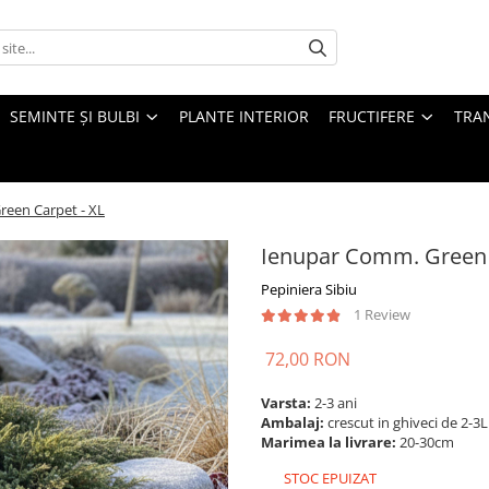
SEMINTE ȘI BULBI
PLANTE INTERIOR
FRUCTIFERE
TRAN
een Carpet - XL
Ienupar Comm. Green 
Pepiniera Sibiu
1 Review
72,00 RON
Varsta:
2-3 ani
Ambalaj:
crescut in ghiveci de 2-3Li
Marimea la livrare:
20-30cm
STOC EPUIZAT