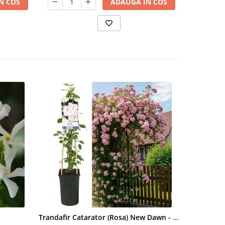
N COS
ADAUGA IN COS
Trandafir Catarator (Rosa) New Dawn - 75cm
Artar Palma