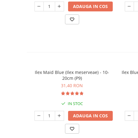
ADAUGA IN COS
Ilex Maid Blue (Ilex meserveae) - 10-
Ilex Blu
20cm (P9)
31,40 RON
IN STOC
ADAUGA IN COS