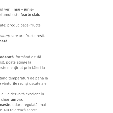
l verii (
mai – iunie
).
parfumul este
foarte slab
,
ate) produc bace (fructe
folium
) care are fructe roșii,
ioasă
.
moderată
, formând o tufă
s), poate atinge la
 este menținut prin tăieri la
rtând temperaturi de până la
e vânturile reci și uscate ale
ă. Se dezvoltă excelent în
 chiar
umbra
.
reavăn
, udare regulată, mai
ase. Nu tolerează seceta