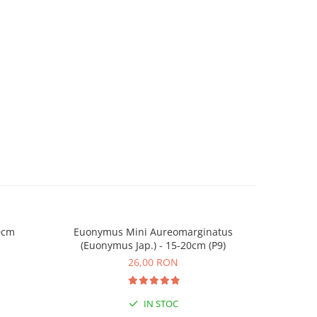
0cm
Euonymus Mini Aureomarginatus
Euonymus 
(Euonymus Jap.) - 15-20cm (P9)
26,00 RON
IN STOC