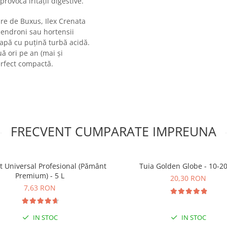
provoca iritații digestive.
re de Buxus, Ilex Crenata
dendroni sau hortensii
oapă cu puțină turbă acidă.
ă ori pe an (mai și
erfect compactă.
FRECVENT CUMPARATE IMPREUNA
t Universal Profesional (Pământ
Tuia Golden Globe - 10-2
Premium) - 5 L
20,30 RON
7,63 RON
IN STOC
IN STOC