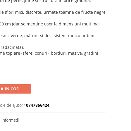
 de perfecțiune și structură în orice grădină,
ie (flori mici, discrete, urmate toamna de fructe negre
00 cm (dar se menține ușor la dimensiuni mult mai
eșnic verde, mărunt și des, sistem radicular bine
nrădăcinată).
rme topiare (sfere, conuri), borduri, masive, grădini
A IN COS
oie de ajutor?
0747856424
informatii