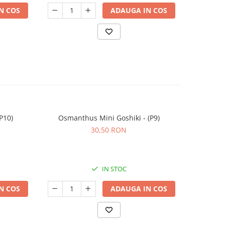
N COS
ADAUGA IN COS
P10)
Osmanthus Mini Goshiki - (P9)
Ilex alta
30,50 RON
IN STOC
N COS
ADAUGA IN COS