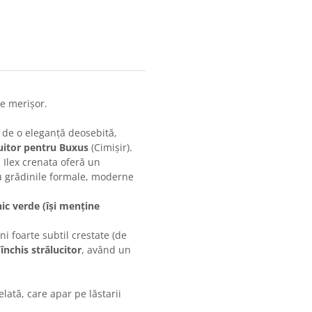
de merișor.
de o eleganță deosebită,
uitor pentru Buxus
(Cimișir).
 Ilex crenata oferă un
ru grădinile formale, moderne
ic verde (își menține
i foarte subtil crestate (de
închis strălucitor
, având un
lată, care apar pe lăstarii