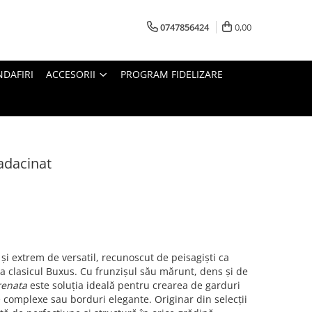
0747856424
0,00
DAFIRI
ACCESORII
PROGRAM FIDELIZARE
radacinat
 și extrem de versatil, recunoscut de peisagiști ca
la clasicul Buxus. Cu frunzișul său mărunt, dens și de
renata
este soluția ideală pentru crearea de garduri
e complexe sau borduri elegante. Originar din selecții