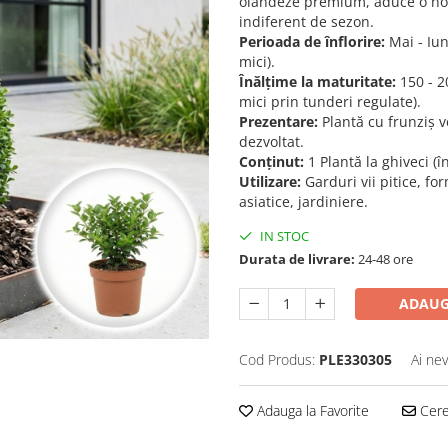
olandeze premium, aduce o notă
indiferent de sezon.
Perioada de înflorire:
Mai - Iun
mici).
Înălțime la maturitate:
150 - 2
mici prin tunderi regulate).
Prezentare:
Plantă cu frunziș v
dezvoltat.
Conținut:
1 Plantă la ghiveci (î
Utilizare:
Garduri vii pitice, fo
asiatice, jardiniere.
IN STOC
Durata de livrare:
24-48 ore
ADAUG
Cod Produs:
PLE330305
Ai nev
Adauga la Favorite
Cere 