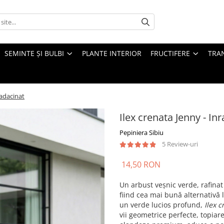
SEMINTE ȘI BULBI
PLANTE INTERIOR
FRUCTIFERE
TRAN
radacinat
Ilex crenata Jenny - In
Pepiniera Sibiu
5 Review-uri
14,50 RON
Un arbust veșnic verde, rafinat
fiind cea mai bună alternativă 
un verde lucios profund,
Ilex c
vii geometrice perfecte, topiar