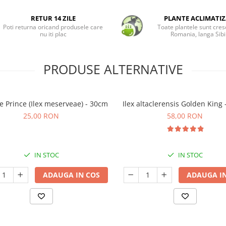
RETUR 14 ZILE
PLANTE ACLIMATIZ
Poti returna oricand produsele care
Toate plantele sunt cres
nu iti plac
Romania, langa Sibi
PRODUSE ALTERNATIVE
ue Prince (Ilex meserveae) - 30cm
Ilex altaclerensis Golden King
25,00 RON
58,00 RON
IN STOC
IN STOC
ADAUGA IN COS
ADAUGA IN