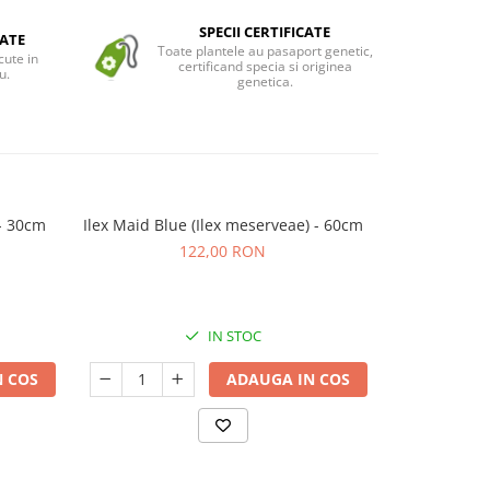
SPECII CERTIFICATE
ATE
Toate plantele au pasaport genetic,
cute in
certificand specia si originea
u.
genetica.
 - 30cm
Ilex Maid Blue (Ilex meserveae) - 60cm
Ilex cren
122,00 RON
IN STOC
 COS
ADAUGA IN COS