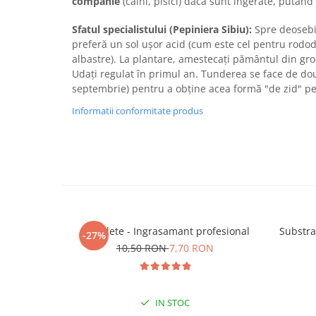
companie
(câini, pisici) dacă sunt ingerate, putând 
Sfatul specialistului (Pepiniera Sibiu):
Spre deosebi
preferă un sol ușor acid (cum este cel pentru rodo
albastre). La plantare, amestecați pământul din gr
Udați regulat în primul an. Tunderea se face de dou
septembrie) pentru a obține acea formă "de zid" p
Informatii conformitate produs
5 Tablete - Ingrasamant profesional
Substra
-27%
10,50 RON
7,70 RON
IN STOC