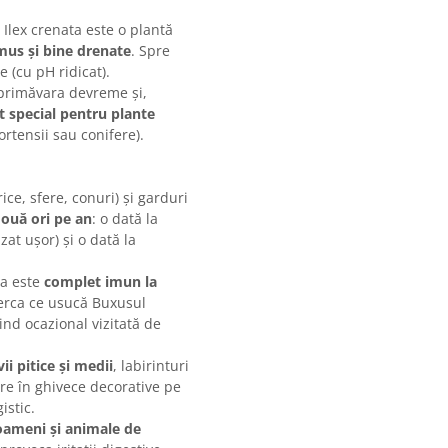
Ilex crenata este o plantă
mus și bine drenate
. Spre
 (cu pH ridicat).
primăvara devreme și,
 special pentru plante
ortensii sau conifere).
ce, sfere, conuri) și garduri
ouă ori pe an
: o dată la
zat ușor) și o dată la
ta este
complet imun la
uperca ce usucă Buxusul
iind ocazional vizitată de
ii pitice și medii
, labirinturi
are în ghivece decorative pe
istic.
oameni și animale de