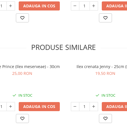
ADAUGA IN COS
ADAUGA I
PRODUSE SIMILARE
e Prince (Ilex meserveae) - 30cm
Ilex crenata Jenny - 25cm (
25,00 RON
19,50 RON
IN STOC
IN STOC
ADAUGA IN COS
ADAUGA I