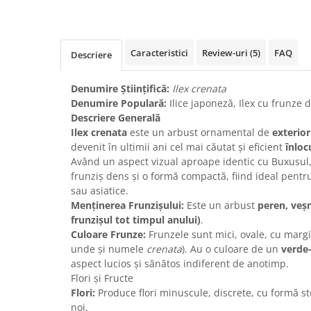
Caracteristici
Review-uri
(5)
FAQ
Descriere
Denumire Științifică:
Ilex crenata
Denumire Populară:
Ilice japoneză, Ilex cu frunze 
Descriere Generală
Ilex crenata
este un arbust ornamental de
exterior
devenit în ultimii ani cel mai căutat și eficient
înloc
Având un aspect vizual aproape identic cu Buxusul,
frunziș dens și o formă compactă, fiind ideal pent
sau asiatice.
Menținerea Frunzișului:
Este un arbust
peren, veșn
frunzișul tot timpul anului)
.
Culoare Frunze:
Frunzele sunt mici, ovale, cu margin
unde și numele
crenata
). Au o culoare de un
verde-
aspect lucios și sănătos indiferent de anotimp.
Flori și Fructe
Flori:
Produce flori minuscule, discrete, cu formă ste
noi.