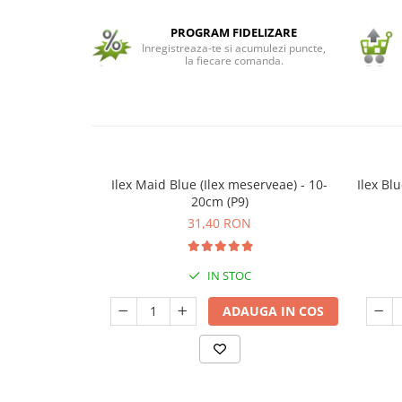
Seminte de Ierburi
PROGRAM FIDELIZARE
Inregistreaza-te si acumulezi puncte,
Seminte de Legume/Fructe
la fiecare comanda.
Ilex Maid Blue (Ilex meserveae) - 10-
Ilex Bl
20cm (P9)
31,40 RON
IN STOC
ADAUGA IN COS