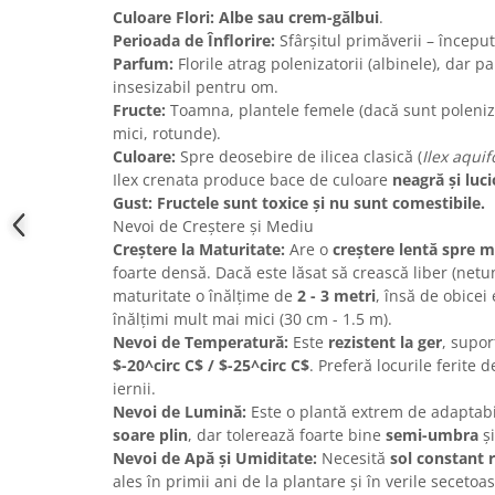
Culoare Flori:
Albe sau crem-gălbui
.
Perioada de Înflorire:
Sfârșitul primăverii – începutu
Parfum:
Florile atrag polenizatorii (albinele), dar 
insesizabil pentru om.
Fructe:
Toamna, plantele femele (dacă sunt poleniz
mici, rotunde).
Culoare:
Spre deosebire de ilicea clasică (
Ilex aqui
Ilex crenata produce bace de culoare
neagră și luc
Gust:
Fructele sunt toxice și nu sunt comestibile.
Nevoi de Creștere și Mediu
Creștere la Maturitate:
Are o
creștere lentă spre 
foarte densă. Dacă este lăsat să crească liber (netun
maturitate o înălțime de
2 - 3 metri
, însă de obicei
înălțimi mult mai mici (30 cm - 1.5 m).
Nevoi de Temperatură:
Este
rezistent la ger
, supo
$-20^circ C$ / $-25^circ C$
. Preferă locurile ferite d
iernii.
Nevoi de Lumină:
Este o plantă extrem de adaptabil
soare plin
, dar tolerează foarte bine
semi-umbra
și
Nevoi de Apă și Umiditate:
Necesită
sol constant 
ales în primii ani de la plantare și în verile seceto