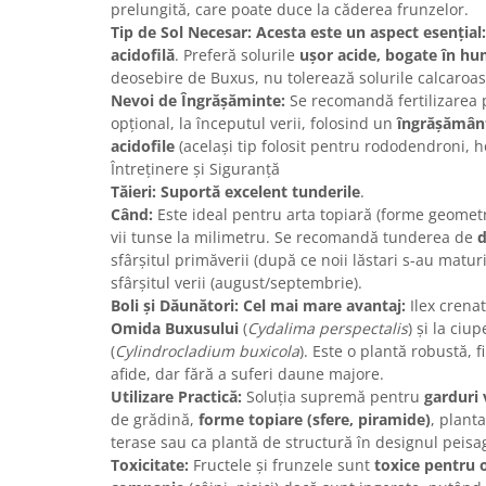
prelungită, care poate duce la căderea frunzelor.
Tip de Sol Necesar:
Acesta este un aspect esențial:
acidofilă
. Preferă solurile
ușor acide, bogate în hu
deosebire de Buxus, nu tolerează solurile calcaroase
Nevoi de Îngrășăminte:
Se recomandă fertilizarea 
opțional, la începutul verii, folosind un
îngrășământ
acidofile
(același tip folosit pentru rododendroni, h
Întreținere și Siguranță
Tăieri:
Suportă excelent tunderile
.
Când:
Este ideal pentru arta topiară (forme geometri
vii tunse la milimetru. Se recomandă tunderea de
d
sfârșitul primăverii (după ce noii lăstari s-au maturi
sfârșitul verii (august/septembrie).
Boli și Dăunători:
Cel mai mare avantaj:
Ilex crena
Omida Buxusului
(
Cydalima perspectalis
) și la ci
(
Cylindrocladium buxicola
). Este o plantă robustă, f
afide, dar fără a suferi daune majore.
Utilizare Practică:
Soluția supremă pentru
garduri v
de grădină,
forme topiare (sfere, piramide)
, plant
terase sau ca plantă de structură în designul peisag
Toxicitate:
Fructele și frunzele sunt
toxice pentru 