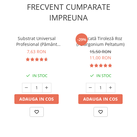
FRECVENT CUMPARATE
IMPREUNA
Substrat Universal
Mușcată Tiroleză Roz
-29%
Profesional (Pământ
(Pelargonium Peltatum)
Premium) - 5 L
7,63 RON
15,50 RON
11,00 RON
IN STOC
IN STOC
ADAUGA IN COS
ADAUGA IN COS