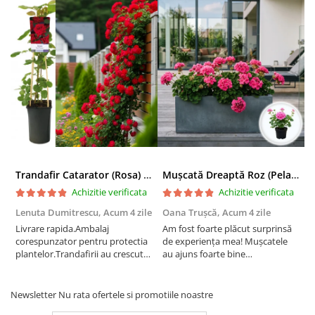
Trandafir Catarator (Rosa) Red Climber - 75cm
Mușcată Dreaptă Roz (Pelargonium Zonale)
Achizitie verificata
Achizitie verificata
Lenuta Dumitrescu,
Acum 4 zile
Oana Trușcă,
Acum 4 zile
E
Livrare rapida.Ambalaj
Am fost foarte plăcut surprinsă
I
corespunzator pentru protectia
de experiența mea! Mușcatele
f
plantelor.Trandafirii au crescut
au ajuns foarte bine
r
deja.Multumesc.
împachetate, în stare impecabilă,
c
fără să fie afectate pe timpul
c
transportului. Se vede că au fost
c
Newsletter
Nu rata ofertele si promotiile noastre
ambalate cu multă grijă. Acum
v