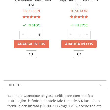
Ingrasamant Universal -
Ingrasamant Muscate -
In
0.5L
0.5L
16,90 RON
16,90 RON
IN STOC
IN STOC
ADAUGA IN COS
ADAUGA IN COS
Descriere
Tabletele Osmocote asigură o eliberare controlată a
nutrienților, hrănind plantele tale timp de 5-6 luni. Cu o
formulă echilibrată (14+08+11+2mgO+ME), aceste tablete