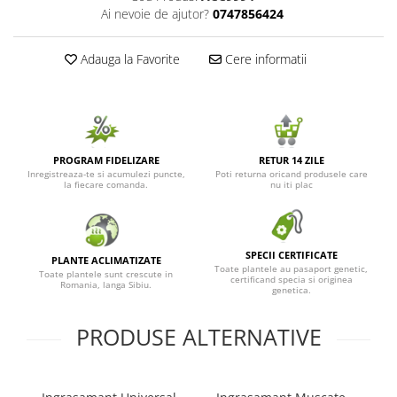
Ai nevoie de ajutor?
0747856424
Seminte de Ierburi
Seminte de Legume/Fructe
Adauga la Favorite
Cere informatii
PROGRAM FIDELIZARE
RETUR 14 ZILE
Inregistreaza-te si acumulezi puncte,
Poti returna oricand produsele care
la fiecare comanda.
nu iti plac
SPECII CERTIFICATE
PLANTE ACLIMATIZATE
Toate plantele au pasaport genetic,
Toate plantele sunt crescute in
certificand specia si originea
Romania, langa Sibiu.
genetica.
PRODUSE ALTERNATIVE