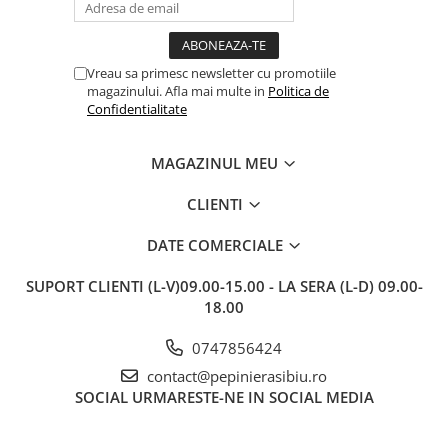
sunt frumos înflorite și...
e
Vreau sa primesc newsletter cu promotiile
magazinului. Afla mai multe in
Politica de
Confidentialitate
MAGAZINUL MEU
CLIENTI
DATE COMERCIALE
SUPORT CLIENTI
(L-V)09.00-15.00 - LA SERA (L-D) 09.00-
18.00
0747856424
contact@pepinierasibiu.ro
SOCIAL
URMARESTE-NE IN SOCIAL MEDIA