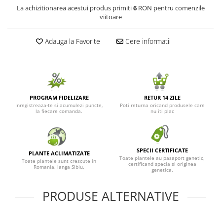
La achizitionarea acestui produs primiti
6
RON pentru comenzile
Seminte de Ierburi
viitoare
Seminte de Legume/Fructe
Adauga la Favorite
Cere informatii
PROGRAM FIDELIZARE
RETUR 14 ZILE
Inregistreaza-te si acumulezi puncte,
Poti returna oricand produsele care
la fiecare comanda.
nu iti plac
SPECII CERTIFICATE
PLANTE ACLIMATIZATE
Toate plantele au pasaport genetic,
Toate plantele sunt crescute in
certificand specia si originea
Romania, langa Sibiu.
genetica.
PRODUSE ALTERNATIVE