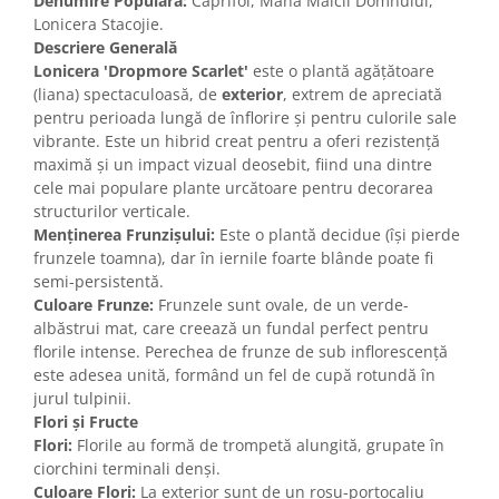
Denumire Populară:
Caprifoi, Mana Maicii Domnului,
Lonicera Stacojie.
Descriere Generală
Lonicera 'Dropmore Scarlet'
este o plantă agățătoare
(liana) spectaculoasă, de
exterior
, extrem de apreciată
pentru perioada lungă de înflorire și pentru culorile sale
vibrante. Este un hibrid creat pentru a oferi rezistență
maximă și un impact vizual deosebit, fiind una dintre
cele mai populare plante urcătoare pentru decorarea
structurilor verticale.
Menținerea Frunzișului:
Este o plantă decidue (își pierde
frunzele toamna), dar în iernile foarte blânde poate fi
semi-persistentă.
Culoare Frunze:
Frunzele sunt ovale, de un verde-
albăstrui mat, care creează un fundal perfect pentru
florile intense. Perechea de frunze de sub inflorescență
este adesea unită, formând un fel de cupă rotundă în
jurul tulpinii.
Flori și Fructe
Flori:
Florile au formă de trompetă alungită, grupate în
ciorchini terminali denși.
Culoare Flori:
La exterior sunt de un roșu-portocaliu