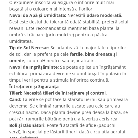
O expunere însorită va asigura o înflorire mult mai
bogată și o culoare mai intensă a florilor.
Nevoi de Apă și Umiditate:
Necesită
udare moderată
.
Deși este destul de tolerantă odată stabilită, preferă solul
reavăn. Este recomandat să mențineți baza plantei la
umbră și răcoare (prin mulcire) pentru a păstra
umiditatea.
Tip de Sol Necesar:
Se adaptează la majoritatea tipurilor
de sol, dar le preferă pe cele
fertile, bine drenate și
umede
, cu un pH neutru sau ușor alcalin.
Nevoi de Îngrășăminte:
Se poate aplica un îngrășământ
echilibrat primăvara devreme și unul bogat în potasiu în
timpul verii pentru a stimula înflorirea continuă.
Întreținere și Siguranță
Tăieri:
Necesită tăieri de întreținere și control
.
Când:
Tăierile se pot face la sfârșitul iernii sau primăvara
devreme. Se elimină ramurile uscate sau cele care au
crescut haotic. Dacă planta devine prea deasă la bază, se
pot rări ramurile bătrâne pentru a favoriza aerisirea.
Boli și Dăunători:
Poate fi atacată de afide (păduchi
verzi), în special pe lăstarii tineri, dacă circulația aerului