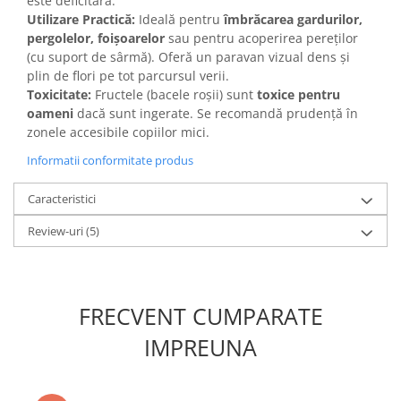
este deficitară.
Utilizare Practică:
Ideală pentru
îmbrăcarea gardurilor,
pergolelor, foișoarelor
sau pentru acoperirea pereților
(cu suport de sârmă). Oferă un paravan vizual dens și
plin de flori pe tot parcursul verii.
Toxicitate:
Fructele (bacele roșii) sunt
toxice pentru
oameni
dacă sunt ingerate. Se recomandă prudență în
zonele accesibile copiilor mici.
Informatii conformitate produs
Caracteristici
Review-uri
(5)
FRECVENT CUMPARATE
IMPREUNA