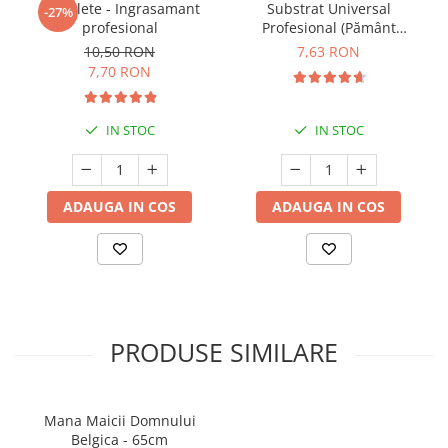
5 Tablete - Ingrasamant
Substrat Universal
-27%
profesional
Profesional (Pământ
Premium) - 5 L
10,50 RON
7,63 RON
7,70 RON
IN STOC
IN STOC
ADAUGA IN COS
ADAUGA IN COS
PRODUSE SIMILARE
Mana Maicii Domnului
Belgica - 65cm