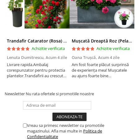
Trandafir Catarator (Rosa) Red Climber - 75cm
Mușcată Dreaptă Roz (Pelargonium Zonale)
Achizitie verificata
Achizitie verificata
Lenuta Dumitrescu,
Acum 4 zile
Oana Trușcă,
Acum 4 zile
E
Livrare rapida.Ambalaj
Am fost foarte plăcut surprinsă
I
corespunzator pentru protectia
de experiența mea! Mușcatele
f
plantelor.Trandafirii au crescut
au ajuns foarte bine
r
deja.Multumesc.
împachetate, în stare impecabilă,
c
fără să fie afectate pe timpul
c
transportului. Se vede că au fost
c
Newsletter
Nu rata ofertele si promotiile noastre
ambalate cu multă grijă. Acum
v
sunt frumos înflorite și...
e
Vreau sa primesc newsletter cu promotiile
magazinului. Afla mai multe in
Politica de
Confidentialitate