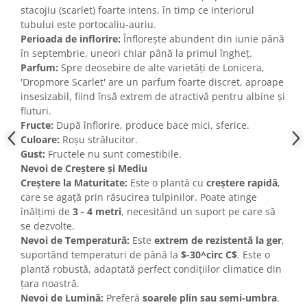
stacojiu (scarlet) foarte intens, în timp ce interiorul
tubului este portocaliu-auriu.
Perioada de inflorire:
Înflorește abundent din iunie până
în septembrie, uneori chiar până la primul îngheț.
Parfum:
Spre deosebire de alte varietăți de Lonicera,
'Dropmore Scarlet' are un parfum foarte discret, aproape
insesizabil, fiind însă extrem de atractivă pentru albine și
fluturi.
Fructe:
După înflorire, produce bace mici, sferice.
Culoare:
Roșu strălucitor.
Gust:
Fructele nu sunt comestibile.
Nevoi de Creștere și Mediu
Creștere la Maturitate:
Este o plantă cu
creștere rapidă
,
care se agață prin răsucirea tulpinilor. Poate atinge
înălțimi de
3 - 4 metri
, necesitând un suport pe care să
se dezvolte.
Nevoi de Temperatură:
Este
extrem de rezistentă la ger
,
suportând temperaturi de până la
$-30^circ C$
. Este o
plantă robustă, adaptată perfect condițiilor climatice din
țara noastră.
Nevoi de Lumină:
Preferă
soarele plin sau semi-umbra
.