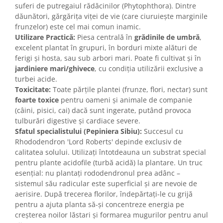
suferi de putregaiul rădăcinilor (Phytophthora). Dintre
dăunători, gărgărița viței de vie (care ciuruiește marginile
frunzelor) este cel mai comun inamic.
Utilizare Practică:
Piesa centrală în
grădinile de umbră
,
excelent plantat în grupuri, în borduri mixte alături de
ferigi și hosta, sau sub arbori mari. Poate fi cultivat și în
jardiniere mari/ghivece
, cu condiția utilizării exclusive a
turbei acide.
Toxicitate:
Toate părțile plantei (frunze, flori, nectar) sunt
foarte toxice
pentru oameni și animale de companie
(câini, pisici, cai) dacă sunt ingerate, putând provoca
tulburări digestive și cardiace severe.
Sfatul specialistului (Pepiniera Sibiu):
Succesul cu
Rhododendron 'Lord Roberts' depinde exclusiv de
calitatea solului. Utilizați întotdeauna un substrat special
pentru plante acidofile (turbă acidă) la plantare. Un truc
esențial: nu plantați rododendronul prea adânc –
sistemul său radicular este superficial și are nevoie de
aerisire. După trecerea florilor, îndepărtați-le cu grijă
pentru a ajuta planta să-și concentreze energia pe
creșterea noilor lăstari și formarea mugurilor pentru anul