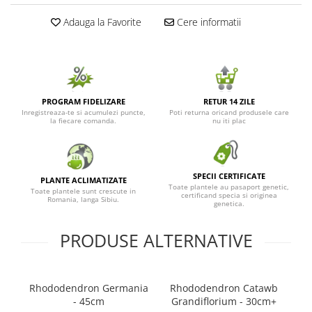
Adauga la Favorite
Cere informatii
PROGRAM FIDELIZARE
RETUR 14 ZILE
Inregistreaza-te si acumulezi puncte,
Poti returna oricand produsele care
la fiecare comanda.
nu iti plac
SPECII CERTIFICATE
PLANTE ACLIMATIZATE
Toate plantele au pasaport genetic,
Toate plantele sunt crescute in
certificand specia si originea
Romania, langa Sibiu.
genetica.
PRODUSE ALTERNATIVE
Rhododendron Germania
Rhododendron Catawb
- 45cm
Grandiflorium - 30cm+