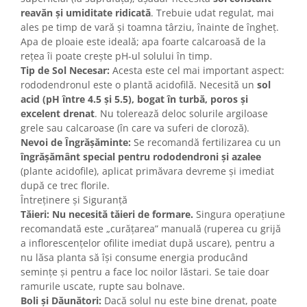
reavăn și umiditate ridicată
. Trebuie udat regulat, mai
ales pe timp de vară și toamna târziu, înainte de îngheț.
Apa de ploaie este ideală; apa foarte calcaroasă de la
rețea îi poate crește pH-ul solului în timp.
Tip de Sol Necesar:
Acesta este cel mai important aspect:
rododendronul este o plantă acidofilă. Necesită un
sol
acid (pH între 4.5 și 5.5), bogat în turbă, poros și
excelent drenat
. Nu tolerează deloc solurile argiloase
grele sau calcaroase (în care va suferi de cloroză).
Nevoi de Îngrășăminte:
Se recomandă fertilizarea cu un
îngrășământ special pentru rododendroni și azalee
(plante acidofile), aplicat primăvara devreme și imediat
după ce trec florile.
Întreținere și Siguranță
Tăieri:
Nu necesită tăieri de formare.
Singura operațiune
recomandată este „curățarea” manuală (ruperea cu grijă
a inflorescențelor ofilite imediat după uscare), pentru a
nu lăsa planta să își consume energia producând
semințe și pentru a face loc noilor lăstari. Se taie doar
ramurile uscate, rupte sau bolnave.
Boli și Dăunători:
Dacă solul nu este bine drenat, poate