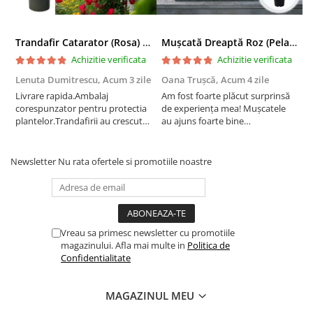
Trandafir Catarator (Rosa) Red Climber - 75cm
Mușcată Dreaptă Roz (Pelargonium Zonale)
Achizitie verificata
Achizitie verificata
Lenuta Dumitrescu,
Acum 3 zile
Oana Trușcă,
Acum 4 zile
E
Livrare rapida.Ambalaj
Am fost foarte plăcut surprinsă
I
corespunzator pentru protectia
de experiența mea! Mușcatele
f
plantelor.Trandafirii au crescut
au ajuns foarte bine
r
deja.Multumesc.
împachetate, în stare impecabilă,
c
fără să fie afectate pe timpul
c
transportului. Se vede că au fost
c
Newsletter
Nu rata ofertele si promotiile noastre
ambalate cu multă grijă. Acum
v
sunt frumos înflorite și...
e
Vreau sa primesc newsletter cu promotiile
magazinului. Afla mai multe in
Politica de
Confidentialitate
MAGAZINUL MEU