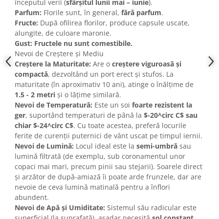
începutul verii (
sfârșitul lunii mai – iunie
).
Parfum:
Florile sunt, în general,
fără parfum
.
Fructe:
După ofilirea florilor, produce capsule uscate,
alungite, de culoare maronie.
Gust:
Fructele nu sunt comestibile.
Nevoi de Creștere și Mediu
Creștere la Maturitate:
Are o
creștere viguroasă și
compactă
, dezvoltând un port erect și stufos. La
maturitate (în aproximativ 10 ani), atinge o înălțime de
1.5 - 2 metri
și o lățime similară.
Nevoi de Temperatură:
Este un soi
foarte rezistent la
ger
, suportând temperaturi de până la
$-20^circ C$ sau
chiar $-24^circ C$
. Cu toate acestea, preferă locurile
ferite de curenții puternici de vânt uscat pe timpul iernii.
Nevoi de Lumină:
Locul ideal este la
semi-umbră
sau
lumină filtrată (de exemplu, sub coronamentul unor
copaci mai mari, precum pinii sau stejarii). Soarele direct
și arzător de după-amiază îi poate arde frunzele, dar are
nevoie de ceva lumină matinală pentru a înflori
abundent.
Nevoi de Apă și Umiditate:
Sistemul său radicular este
superficial (la suprafață), așadar necesită
sol constant