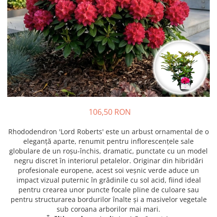
Prun - Prunus
Bulbi de Delphinium
Bulbi de Echinacea
Păr - Pyrus communis
Bulbi de Frezie
Smochini - Ficus carica
Bulbi de Fritillaria
Viță de Vie - Vitis
Bulbi de Gaillardia (Kokarda)
Zmeur - Rubus
Bulbi de Gladiole
Bulbi de Irisi - Stanjenel
Bulbi de Lalele
Bulbi de Leucanthemum
106,50 RON
Bulbi de Muscari
Bulbi de Narcise
Rhododendron 'Lord Roberts' este un arbust ornamental de o
Bulbi de Ranunculus
eleganță aparte, renumit pentru inflorescențele sale
globulare de un roșu-închis, dramatic, punctate cu un model
Bulbi de Tigridia
negru discret în interiorul petalelor. Originar din hibridări
Bulbi de Zambile
profesionale europene, acest soi veșnic verde aduce un
Bulbi de Zantedeschia
impact vizual puternic în grădinile cu sol acid, fiind ideal
pentru crearea unor puncte focale pline de culoare sau
Bulbi Sparaxis
pentru structurarea bordurilor înalte și a masivelor vegetale
Mixuri de Bulbi
sub coroana arborilor mai mari.
Seminte de Flori