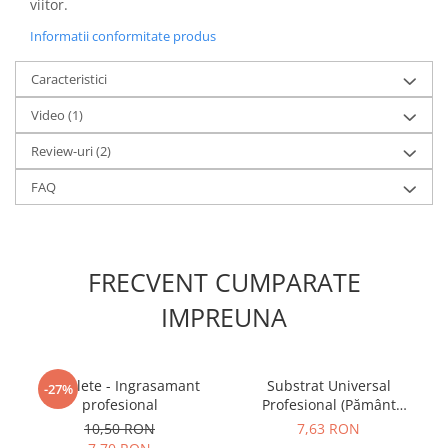
viitor.
Informatii conformitate produs
Caracteristici
Video
(1)
Review-uri
(2)
FAQ
FRECVENT CUMPARATE
IMPREUNA
5 Tablete - Ingrasamant
Substrat Universal
-27%
profesional
Profesional (Pământ
Premium) - 5 L
10,50 RON
7,63 RON