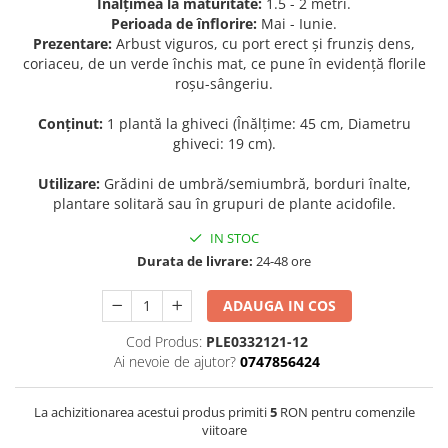
Înălțimea la maturitate:
1.5 - 2 metri.
Perioada de înflorire:
Mai - Iunie.
Seminte de Ierburi
Prezentare:
Arbust viguros, cu port erect și frunziș dens,
Seminte de Legume/Fructe
coriaceu, de un verde închis mat, ce pune în evidență florile
roșu-sângeriu.
Conținut:
1 plantă la ghiveci (Înălțime: 45 cm, Diametru
ghiveci: 19 cm).
Utilizare:
Grădini de umbră/semiumbră, borduri înalte,
plantare solitară sau în grupuri de plante acidofile.
IN STOC
Durata de livrare:
24-48 ore
ADAUGA IN COS
Cod Produs:
PLE0332121-12
Ai nevoie de ajutor?
0747856424
La achizitionarea acestui produs primiti
5
RON pentru comenzile
viitoare