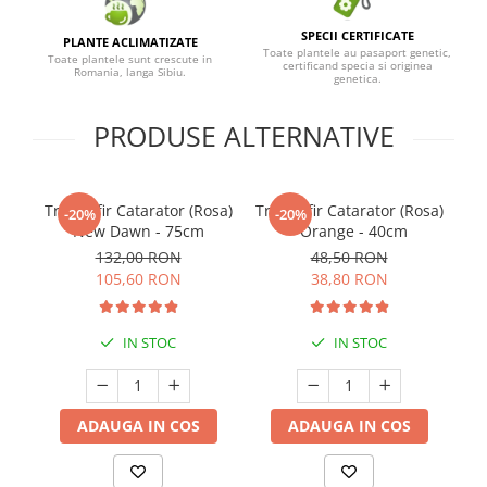
SPECII CERTIFICATE
PLANTE ACLIMATIZATE
Toate plantele au pasaport genetic,
Toate plantele sunt crescute in
certificand specia si originea
Romania, langa Sibiu.
genetica.
PRODUSE ALTERNATIVE
Trandafir Catarator (Rosa)
Trandafir Catarator (Rosa)
Tr
-20%
-20%
New Dawn - 75cm
- Orange - 40cm
132,00 RON
48,50 RON
105,60 RON
38,80 RON
IN STOC
IN STOC
ADAUGA IN COS
ADAUGA IN COS