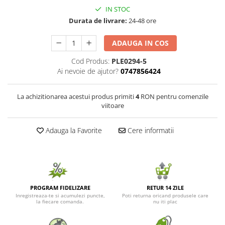
IN STOC
Seminte de Ierburi
Durata de livrare:
24-48 ore
Seminte de Legume/Fructe
ADAUGA IN COS
Cod Produs:
PLE0294-5
Ai nevoie de ajutor?
0747856424
La achizitionarea acestui produs primiti
4
RON pentru comenzile
viitoare
Adauga la Favorite
Cere informatii
PROGRAM FIDELIZARE
RETUR 14 ZILE
Inregistreaza-te si acumulezi puncte,
Poti returna oricand produsele care
la fiecare comanda.
nu iti plac