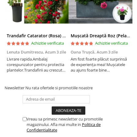
Trandafir Catarator (Rosa) Red Climber - 75cm
Mușcată Dreaptă Roz (Pelargonium Zonale)
Achizitie verificata
Achizitie verificata
Lenuta Dumitrescu,
Acum 3 zile
Oana Trușcă,
Acum 3 zile
E
Livrare rapida.Ambalaj
Am fost foarte plăcut surprinsă
I
corespunzator pentru protectia
de experiența mea! Mușcatele
f
plantelor.Trandafirii au crescut
au ajuns foarte bine
r
deja.Multumesc.
împachetate, în stare impecabilă,
c
fără să fie afectate pe timpul
c
transportului. Se vede că au fost
c
Newsletter
Nu rata ofertele si promotiile noastre
ambalate cu multă grijă. Acum
v
sunt frumos înflorite și...
e
Vreau sa primesc newsletter cu promotiile
magazinului. Afla mai multe in
Politica de
Confidentialitate