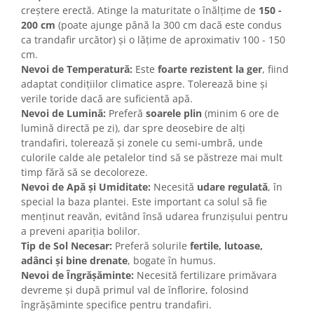
creștere erectă. Atinge la maturitate o înălțime de
150 -
200 cm
(poate ajunge până la 300 cm dacă este condus
ca trandafir urcător) și o lățime de aproximativ 100 - 150
cm.
Nevoi de Temperatură:
Este
foarte rezistent la ger
, fiind
adaptat condițiilor climatice aspre. Tolerează bine și
verile toride dacă are suficientă apă.
Nevoi de Lumină:
Preferă
soarele plin
(minim 6 ore de
lumină directă pe zi), dar spre deosebire de alți
trandafiri, tolerează și zonele cu semi-umbră, unde
culorile calde ale petalelor tind să se păstreze mai mult
timp fără să se decoloreze.
Nevoi de Apă și Umiditate:
Necesită
udare regulată
, în
special la baza plantei. Este important ca solul să fie
menținut reavăn, evitând însă udarea frunzișului pentru
a preveni apariția bolilor.
Tip de Sol Necesar:
Preferă solurile
fertile, lutoase,
adânci și bine drenate
, bogate în humus.
Nevoi de Îngrășăminte:
Necesită fertilizare primăvara
devreme și după primul val de înflorire, folosind
îngrășăminte specifice pentru trandafiri.