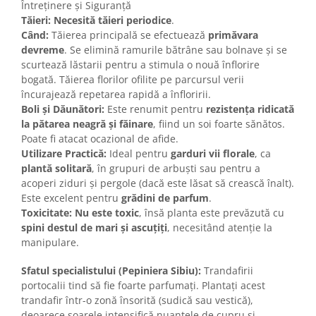
Întreținere și Siguranță
Tăieri:
Necesită tăieri periodice
.
Când:
Tăierea principală se efectuează
primăvara
devreme
. Se elimină ramurile bătrâne sau bolnave și se
scurtează lăstarii pentru a stimula o nouă înflorire
bogată. Tăierea florilor ofilite pe parcursul verii
încurajează repetarea rapidă a înfloririi.
Boli și Dăunători:
Este renumit pentru
rezistența ridicată
la pătarea neagră și făinare
, fiind un soi foarte sănătos.
Poate fi atacat ocazional de afide.
Utilizare Practică:
Ideal pentru
garduri vii florale
, ca
plantă solitară
, în grupuri de arbuști sau pentru a
acoperi ziduri și pergole (dacă este lăsat să crească înalt).
Este excelent pentru
grădini de parfum
.
Toxicitate:
Nu este toxic
, însă planta este prevăzută cu
spini destul de mari și ascuțiți
, necesitând atenție la
manipulare.
Sfatul specialistului (Pepiniera Sibiu):
Trandafirii
portocalii tind să fie foarte parfumați. Plantați acest
trandafir într-o zonă însorită (sudică sau vestică),
deoarece soarele intensifică nuanțele de cupru și