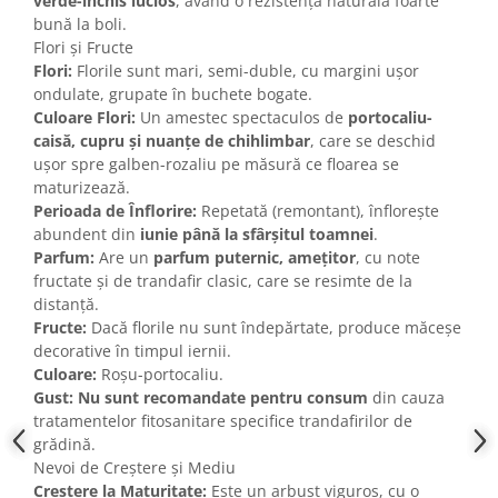
verde-închis lucios
, având o rezistență naturală foarte
bună la boli.
Flori și Fructe
Flori:
Florile sunt mari, semi-duble, cu margini ușor
ondulate, grupate în buchete bogate.
Culoare Flori:
Un amestec spectaculos de
portocaliu-
caisă, cupru și nuanțe de chihlimbar
, care se deschid
ușor spre galben-rozaliu pe măsură ce floarea se
maturizează.
Perioada de Înflorire:
Repetată (remontant), înflorește
abundent din
iunie până la sfârșitul toamnei
.
Parfum:
Are un
parfum puternic, amețitor
, cu note
fructate și de trandafir clasic, care se resimte de la
distanță.
Fructe:
Dacă florile nu sunt îndepărtate, produce măceșe
decorative în timpul iernii.
Culoare:
Roșu-portocaliu.
Gust:
Nu sunt recomandate pentru consum
din cauza
tratamentelor fitosanitare specifice trandafirilor de
grădină.
Nevoi de Creștere și Mediu
Creștere la Maturitate:
Este un arbust viguros, cu o