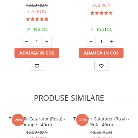
Premium) - 5 L
10,50 RON
7,63 RON
7,70 RON
IN STOC
IN STOC
ADAUGA IN COS
ADAUGA IN COS
PRODUSE SIMILARE
Trandafir Catarator (Rosa) -
Trandafir Catarator (Rosa) -
-20%
-20%
Orange - 40cm
Pink - 40cm
48,50 RON
48,50 RON