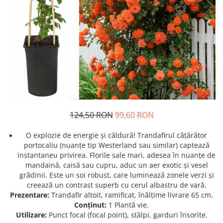
Prun - Prunus
Bulbi de Delphinium
Bulbi de Echinacea
Păr - Pyrus communis
Bulbi de Frezie
Smochini - Ficus carica
Bulbi de Fritillaria
Viță de Vie - Vitis
Bulbi de Gaillardia (Kokarda)
Zmeur - Rubus
Bulbi de Gladiole
Bulbi de Irisi - Stanjenel
Bulbi de Lalele
Bulbi de Leucanthemum
124,50 RON
99,60 RON
Bulbi de Muscari
Bulbi de Narcise
O explozie de energie și căldură! Trandafirul cățărător
Bulbi de Ranunculus
portocaliu (nuanțe tip Westerland sau similar) captează
instantaneu privirea. Florile sale mari, adesea în nuanțe de
Bulbi de Tigridia
mandaină, caisă sau cupru, aduc un aer exotic și vesel
Bulbi de Zambile
grădinii. Este un soi robust, care luminează zonele verzi și
Bulbi de Zantedeschia
creează un contrast superb cu cerul albastru de vară.
Prezentare:
Trandafir altoit, ramificat, înălțime livrare 65 cm.
Bulbi Sparaxis
Conținut:
1 Plantă vie.
Mixuri de Bulbi
Utilizare:
Punct focal (focal point), stâlpi, garduri însorite.
Seminte de Flori