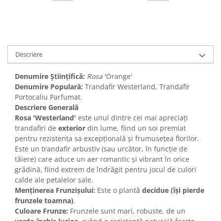
Descriere
Denumire Științifică:
Rosa
'Orange'
Denumire Populară:
Trandafir Westerland, Trandafir
Portocaliu Parfumat.
Descriere Generală
Rosa 'Westerland'
este unul dintre cei mai apreciați
trandafiri de
exterior
din lume, fiind un soi premiat
pentru rezistența sa excepțională și frumusețea florilor.
Este un trandafir arbustiv (sau urcător, în funcție de
tăiere) care aduce un aer romantic și vibrant în orice
grădină, fiind extrem de îndrăgit pentru jocul de culori
calde ale petalelor sale.
Menținerea Frunzișului:
Este o plantă
decidue (își pierde
frunzele toamna)
.
Culoare Frunze:
Frunzele sunt mari, robuste, de un