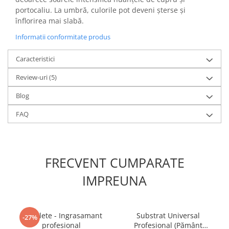
portocaliu. La umbră, culorile pot deveni șterse și
înflorirea mai slabă.
Informatii conformitate produs
Caracteristici
Review-uri
(5)
Blog
FAQ
FRECVENT CUMPARATE
IMPREUNA
5 Tablete - Ingrasamant
Substrat Universal
-27%
profesional
Profesional (Pământ