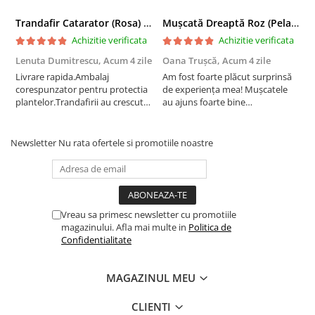
Trandafir Catarator (Rosa) Red Climber - 75cm
Mușcată Dreaptă Roz (Pelargonium Zonale)
Achizitie verificata
Achizitie verificata
Lenuta Dumitrescu,
Acum 4 zile
Oana Trușcă,
Acum 4 zile
E
Livrare rapida.Ambalaj
Am fost foarte plăcut surprinsă
I
corespunzator pentru protectia
de experiența mea! Mușcatele
f
plantelor.Trandafirii au crescut
au ajuns foarte bine
r
deja.Multumesc.
împachetate, în stare impecabilă,
c
fără să fie afectate pe timpul
c
transportului. Se vede că au fost
c
Newsletter
Nu rata ofertele si promotiile noastre
ambalate cu multă grijă. Acum
v
sunt frumos înflorite și...
e
Vreau sa primesc newsletter cu promotiile
magazinului. Afla mai multe in
Politica de
Confidentialitate
MAGAZINUL MEU
CLIENTI