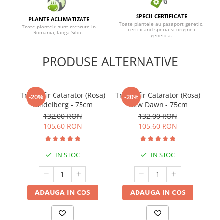
SPECII CERTIFICATE
PLANTE ACLIMATIZATE
Toate plantele au pasaport genetic,
Toate plantele sunt crescute in
certificand specia si originea
Romania, langa Sibiu.
genetica.
PRODUSE ALTERNATIVE
Trandafir Catarator (Rosa)
Trandafir Catarator (Rosa)
Tr
-20%
-20%
Heidelberg - 75cm
New Dawn - 75cm
132,00 RON
132,00 RON
105,60 RON
105,60 RON
IN STOC
IN STOC
ADAUGA IN COS
ADAUGA IN COS