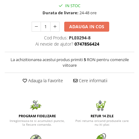
IN STOC
Seminte de Ierburi
Durata de livrare:
24-48 ore
Seminte de Legume/Fructe
ADAUGA IN COS
Cod Produs:
PLE0294-8
Ai nevoie de ajutor?
0747856424
La achizitionarea acestui produs primiti
5
RON pentru comenzile
viitoare
Adauga la Favorite
Cere informatii
PROGRAM FIDELIZARE
RETUR 14 ZILE
Inregistreaza-te si acumulezi puncte,
Poti returna oricand produsele care
la fiecare comanda.
nu iti plac