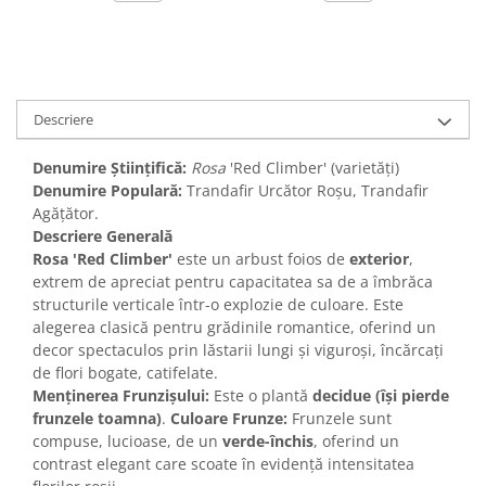
Descriere
Denumire Științifică:
Rosa
'Red Climber' (varietăți)
Denumire Populară:
Trandafir Urcător Roșu, Trandafir
Agățător.
Descriere Generală
Rosa 'Red Climber'
este un arbust foios de
exterior
,
extrem de apreciat pentru capacitatea sa de a îmbrăca
structurile verticale într-o explozie de culoare. Este
alegerea clasică pentru grădinile romantice, oferind un
decor spectaculos prin lăstarii lungi și viguroși, încărcați
de flori bogate, catifelate.
Menținerea Frunzișului:
Este o plantă
decidue (își pierde
frunzele toamna)
.
Culoare Frunze:
Frunzele sunt
compuse, lucioase, de un
verde-închis
, oferind un
contrast elegant care scoate în evidență intensitatea