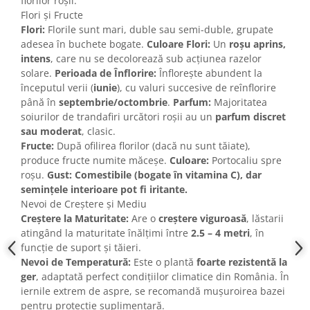
florilor roșii.
Flori și Fructe
Flori:
Florile sunt mari, duble sau semi-duble, grupate
adesea în buchete bogate.
Culoare Flori:
Un
roșu aprins,
intens
, care nu se decolorează sub acțiunea razelor
solare.
Perioada de Înflorire:
Înflorește abundent la
începutul verii (
iunie
), cu valuri succesive de reînflorire
până în
septembrie/octombrie
.
Parfum:
Majoritatea
soiurilor de trandafiri urcători roșii au un
parfum discret
sau moderat
, clasic.
Fructe:
După ofilirea florilor (dacă nu sunt tăiate),
produce fructe numite măceșe.
Culoare:
Portocaliu spre
roșu.
Gust:
Comestibile (bogate în vitamina C), dar
semințele interioare pot fi iritante.
Nevoi de Creștere și Mediu
Creștere la Maturitate:
Are o
creștere viguroasă
, lăstarii
atingând la maturitate înălțimi între
2.5 – 4 metri
, în
funcție de suport și tăieri.
Nevoi de Temperatură:
Este o plantă
foarte rezistentă la
ger
, adaptată perfect condițiilor climatice din România. În
iernile extrem de aspre, se recomandă mușuroirea bazei
pentru protecție suplimentară.