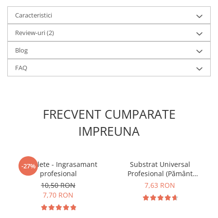
Caracteristici
Review-uri
(2)
Blog
FAQ
FRECVENT CUMPARATE
IMPREUNA
5 Tablete - Ingrasamant
Substrat Universal
-27%
profesional
Profesional (Pământ
Premium) - 5 L
10,50 RON
7,63 RON
7,70 RON