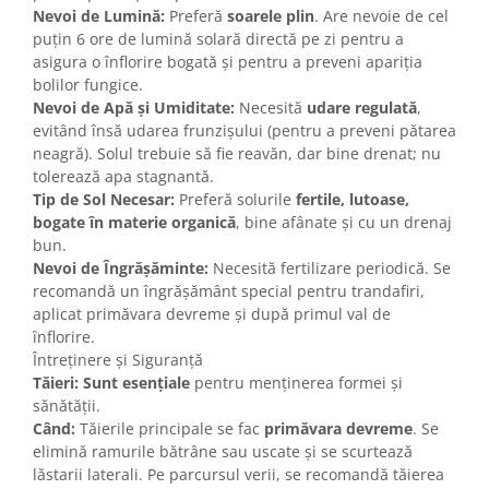
Nevoi de Lumină:
Preferă
soarele plin
. Are nevoie de cel
puțin 6 ore de lumină solară directă pe zi pentru a
asigura o înflorire bogată și pentru a preveni apariția
bolilor fungice.
Nevoi de Apă și Umiditate:
Necesită
udare regulată
,
evitând însă udarea frunzișului (pentru a preveni pătarea
neagră). Solul trebuie să fie reavăn, dar bine drenat; nu
tolerează apa stagnantă.
Tip de Sol Necesar:
Preferă solurile
fertile, lutoase,
bogate în materie organică
, bine afânate și cu un drenaj
bun.
Nevoi de Îngrășăminte:
Necesită fertilizare periodică. Se
recomandă un îngrășământ special pentru trandafiri,
aplicat primăvara devreme și după primul val de
înflorire.
Întreținere și Siguranță
Tăieri:
Sunt esențiale
pentru menținerea formei și
sănătății.
Când:
Tăierile principale se fac
primăvara devreme
. Se
elimină ramurile bătrâne sau uscate și se scurtează
lăstarii laterali. Pe parcursul verii, se recomandă tăierea