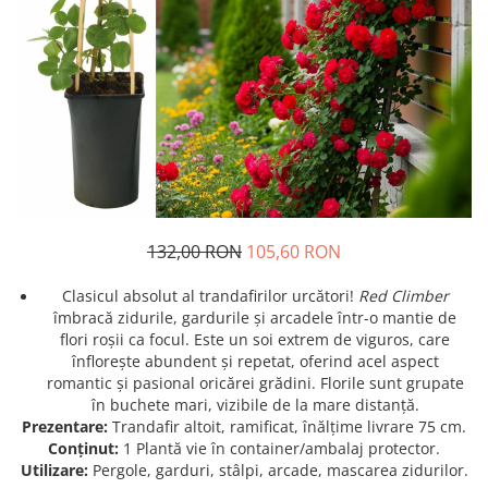
Prun - Prunus
Bulbi de Delphinium
Bulbi de Echinacea
Păr - Pyrus communis
Bulbi de Frezie
Smochini - Ficus carica
Bulbi de Fritillaria
Viță de Vie - Vitis
Bulbi de Gaillardia (Kokarda)
Zmeur - Rubus
Bulbi de Gladiole
Bulbi de Irisi - Stanjenel
Bulbi de Lalele
Bulbi de Leucanthemum
132,00 RON
105,60 RON
Bulbi de Muscari
Bulbi de Narcise
Clasicul absolut al trandafirilor urcători!
Red Climber
Bulbi de Ranunculus
îmbracă zidurile, gardurile și arcadele într-o mantie de
flori roșii ca focul. Este un soi extrem de viguros, care
Bulbi de Tigridia
înflorește abundent și repetat, oferind acel aspect
Bulbi de Zambile
romantic și pasional oricărei grădini. Florile sunt grupate
Bulbi de Zantedeschia
în buchete mari, vizibile de la mare distanță.
Prezentare:
Trandafir altoit, ramificat, înălțime livrare 75 cm.
Bulbi Sparaxis
Conținut:
1 Plantă vie în container/ambalaj protector.
Mixuri de Bulbi
Utilizare:
Pergole, garduri, stâlpi, arcade, mascarea zidurilor.
Seminte de Flori