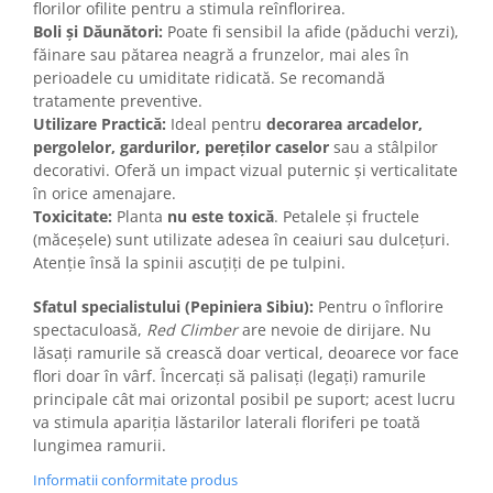
florilor ofilite pentru a stimula reînflorirea.
Boli și Dăunători:
Poate fi sensibil la afide (păduchi verzi),
făinare sau pătarea neagră a frunzelor, mai ales în
perioadele cu umiditate ridicată. Se recomandă
tratamente preventive.
Utilizare Practică:
Ideal pentru
decorarea arcadelor,
pergolelor, gardurilor, pereților caselor
sau a stâlpilor
decorativi. Oferă un impact vizual puternic și verticalitate
în orice amenajare.
Toxicitate:
Planta
nu este toxică
. Petalele și fructele
(măceșele) sunt utilizate adesea în ceaiuri sau dulcețuri.
Atenție însă la spinii ascuțiți de pe tulpini.
Sfatul specialistului (Pepiniera Sibiu):
Pentru o înflorire
spectaculoasă,
Red Climber
are nevoie de dirijare. Nu
lăsați ramurile să crească doar vertical, deoarece vor face
flori doar în vârf. Încercați să palisați (legați) ramurile
principale cât mai orizontal posibil pe suport; acest lucru
va stimula apariția lăstarilor laterali floriferi pe toată
lungimea ramurii.
Informatii conformitate produs