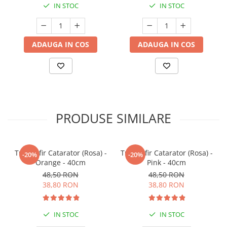
IN STOC
IN STOC
ADAUGA IN COS
ADAUGA IN COS
PRODUSE SIMILARE
Trandafir Catarator (Rosa) -
Trandafir Catarator (Rosa) -
-20%
-20%
Orange - 40cm
Pink - 40cm
48,50 RON
48,50 RON
38,80 RON
38,80 RON
IN STOC
IN STOC