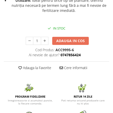
Utilizare:
Ideal pentru orice tip de plantare, oferind
nutriția necesară pe termen lung fără a mai fi nevoie de
Seminte de Ierburi
fertilizare imediată.
Seminte de Legume/Fructe
IN STOC
ADAUGA IN COS
Cod Produs:
ACC9995-6
Ai nevoie de ajutor?
0747856424
Adauga la Favorite
Cere informatii
PROGRAM FIDELIZARE
RETUR 14 ZILE
Inregistreaza-te si acumulezi puncte,
Poti returna oricand produsele care
la fiecare comanda.
nu iti plac