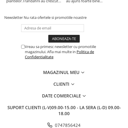
plantelor.Trandafirii au crescut
au ajuns foarte bine
r
deja.Multumesc.
împachetate, în stare impecabilă,
c
fără să fie afectate pe timpul
c
transportului. Se vede că au fost
c
Newsletter
Nu rata ofertele si promotiile noastre
ambalate cu multă grijă. Acum
v
sunt frumos înflorite și...
e
Vreau sa primesc newsletter cu promotiile
magazinului. Afla mai multe in
Politica de
Confidentialitate
MAGAZINUL MEU
CLIENTI
DATE COMERCIALE
SUPORT CLIENTI
(L-V)09.00-15.00 - LA SERA (L-D) 09.00-
18.00
0747856424