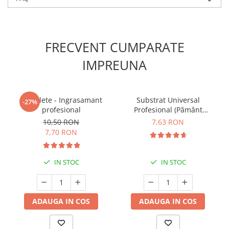
FRECVENT CUMPARATE
IMPREUNA
5 Tablete - Ingrasamant
Substrat Universal
-27%
profesional
Profesional (Pământ
Premium) - 5 L
10,50 RON
7,63 RON
7,70 RON
IN STOC
IN STOC
ADAUGA IN COS
ADAUGA IN COS