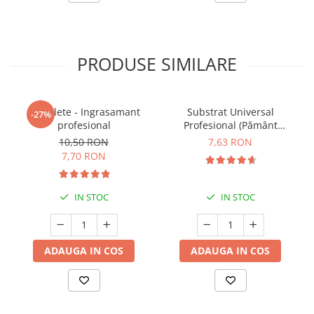
PRODUSE SIMILARE
5 Tablete - Ingrasamant
Substrat Universal
-27%
profesional
Profesional (Pământ
Premium) - 5 L
10,50 RON
7,63 RON
7,70 RON
IN STOC
IN STOC
ADAUGA IN COS
ADAUGA IN COS