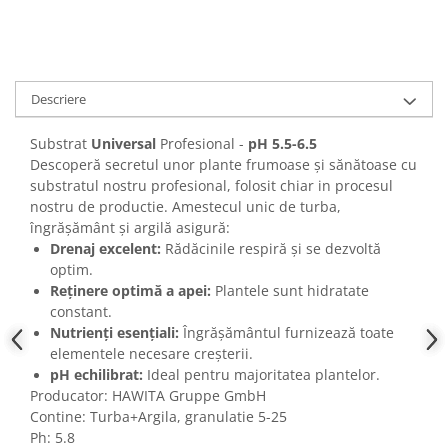
Descriere
Substrat
Universal
Profesional -
pH 5.5-6.5
Descoperă secretul unor plante frumoase și sănătoase cu
substratul nostru profesional, folosit chiar in procesul
nostru de productie. Amestecul unic de turba,
îngrășământ și argilă asigură:
Drenaj excelent:
Rădăcinile respiră și se dezvoltă
optim.
Reținere optimă a apei:
Plantele sunt hidratate
constant.
Nutrienți esențiali:
Îngrășământul furnizează toate
elementele necesare creșterii.
pH echilibrat:
Ideal pentru majoritatea plantelor.
Producator: HAWITA Gruppe GmbH
Contine: Turba+Argila, granulatie 5-25
Ph: 5.8