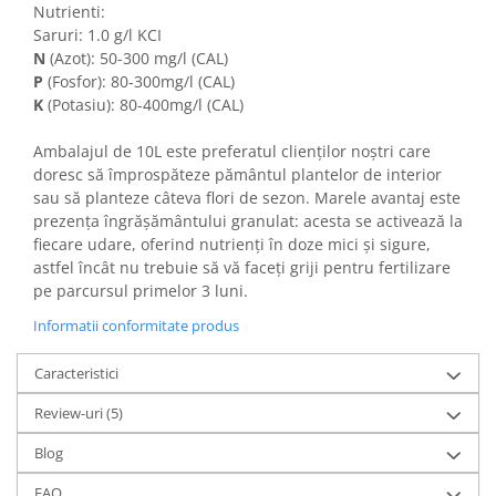
Nutrienti:
Saruri: 1.0 g/l KCI
N
(Azot): 50-300 mg/l (CAL)
P
(Fosfor): 80-300mg/l (CAL)
K
(Potasiu): 80-400mg/l (CAL)
Ambalajul de 10L este preferatul clienților noștri care
doresc să împrospăteze pământul plantelor de interior
sau să planteze câteva flori de sezon. Marele avantaj este
prezența îngrășământului granulat: acesta se activează la
fiecare udare, oferind nutrienți în doze mici și sigure,
astfel încât nu trebuie să vă faceți griji pentru fertilizare
pe parcursul primelor 3 luni.
Informatii conformitate produs
Caracteristici
Review-uri
(5)
Blog
FAQ