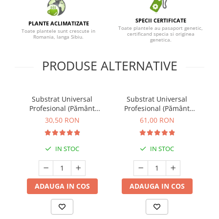
SPECII CERTIFICATE
PLANTE ACLIMATIZATE
Toate plantele au pasaport genetic,
Toate plantele sunt crescute in
certificand specia si originea
Romania, langa Sibiu.
genetica.
PRODUSE ALTERNATIVE
Substrat Universal
Substrat Universal
Profesional (Pământ
Profesional (Pământ
Premium) - 20 L
Premium) - 40 L
30,50 RON
61,00 RON
IN STOC
IN STOC
ADAUGA IN COS
ADAUGA IN COS