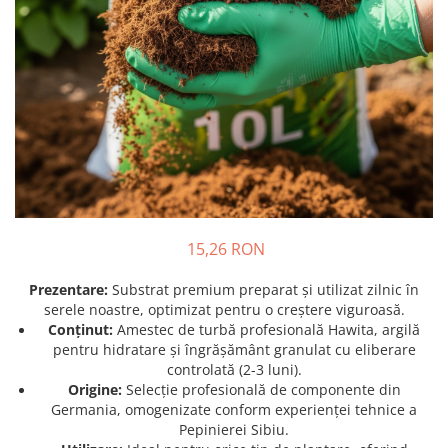
Prun - Prunus
Bulbi de Delphinium
Bulbi de Echinacea
Păr - Pyrus communis
Bulbi de Frezie
Smochini - Ficus carica
Bulbi de Fritillaria
Viță de Vie - Vitis
Bulbi de Gaillardia (Kokarda)
Zmeur - Rubus
Bulbi de Gladiole
Bulbi de Irisi - Stanjenel
Bulbi de Lalele
Bulbi de Leucanthemum
Bulbi de Muscari
15,26 RON
Bulbi de Narcise
Bulbi de Ranunculus
Prezentare:
Substrat premium preparat și utilizat zilnic în
serele noastre, optimizat pentru o creștere viguroasă.
Bulbi de Tigridia
Conținut:
Amestec de turbă profesională Hawita, argilă
Bulbi de Zambile
pentru hidratare și îngrășământ granulat cu eliberare
Bulbi de Zantedeschia
controlată (2-3 luni).
Origine:
Selecție profesională de componente din
Bulbi Sparaxis
Germania, omogenizate conform experienței tehnice a
Mixuri de Bulbi
Pepinierei Sibiu.
Seminte de Flori