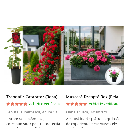
Trandafir Catarator (Rosa) Red Climber - 75cm
Mușcată Dreaptă Roz (Pelargonium Zonale)
Achizitie verificata
Achizitie verificata
Lenuta Dumitrescu,
Acum 1 zi
Oana Trușcă,
Acum 1 zi
E
Livrare rapida.Ambalaj
Am fost foarte plăcut surprinsă
I
corespunzator pentru protectia
de experiența mea! Mușcatele
f