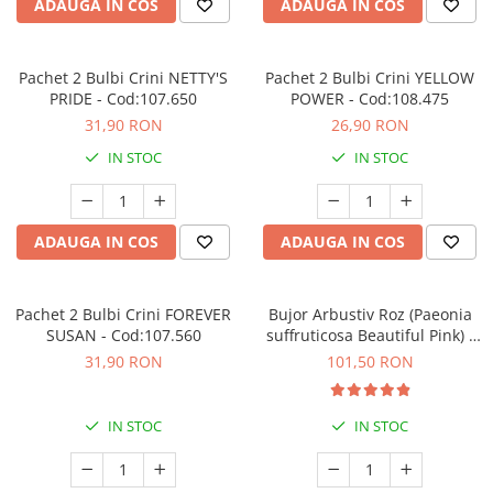
ADAUGA IN COS
ADAUGA IN COS
Seminte de Ierburi
Seminte de Legume/Fructe
Pachet 2 Bulbi Crini NETTY'S
Pachet 2 Bulbi Crini YELLOW
PRIDE - Cod:107.650
POWER - Cod:108.475
31,90 RON
26,90 RON
IN STOC
IN STOC
ADAUGA IN COS
ADAUGA IN COS
Pachet 2 Bulbi Crini FOREVER
Bujor Arbustiv Roz (Paeonia
SUSAN - Cod:107.560
suffruticosa Beautiful Pink) -
Plantă înrădăcinată
31,90 RON
101,50 RON
IN STOC
IN STOC