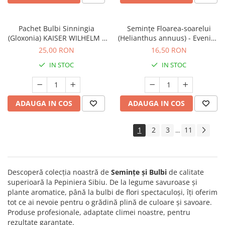
Pachet Bulbi Sinningia
Semințe Floarea-soarelui
(Gloxonia) KAISER WILHELM -
(Helianthus annuus) - Evening
Cod:114.890
Sun - Cod 6890
25,00 RON
16,50 RON
IN STOC
IN STOC
ADAUGA IN COS
ADAUGA IN COS
1
2
3
11
...
Descoperă colecția noastră de
Semințe și Bulbi
de calitate
superioară la Pepiniera Sibiu. De la legume savuroase și
plante aromatice, până la bulbi de flori spectaculoși, îți oferim
tot ce ai nevoie pentru o grădină plină de culoare și savoare.
Produse profesionale, adaptate climei noastre, pentru
rezultate garantate.