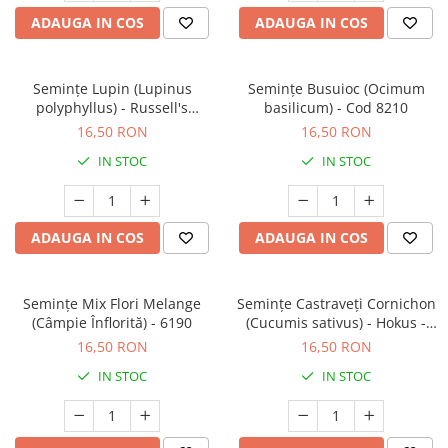
Prun - Prunus
Bulbi de Delphinium
ADAUGA IN COS
ADAUGA IN COS
Bulbi de Echinacea
Păr - Pyrus communis
Bulbi de Frezie
Smochini - Ficus carica
Bulbi de Fritillaria
Semințe Lupin (Lupinus
Semințe Busuioc (Ocimum
Viță de Vie - Vitis
Bulbi de Gaillardia (Kokarda)
polyphyllus) - Russell's
basilicum) - Cod 8210
Zmeur - Rubus
Hybrids (Mix) - Cod 6540
16,50 RON
16,50 RON
Bulbi de Gladiole
Bulbi de Irisi - Stanjenel
IN STOC
IN STOC
Bulbi de Lalele
Bulbi de Leucanthemum
Bulbi de Muscari
ADAUGA IN COS
ADAUGA IN COS
Bulbi de Narcise
Bulbi de Ranunculus
Semințe Mix Flori Melange
Semințe Castraveți Cornichon
Bulbi de Tigridia
(Câmpie Înflorită) - 6190
(Cucumis sativus) - Hokus -
Bulbi de Zambile
Cod 7080
16,50 RON
16,50 RON
Bulbi de Zantedeschia
IN STOC
IN STOC
Bulbi Sparaxis
Mixuri de Bulbi
Seminte de Flori