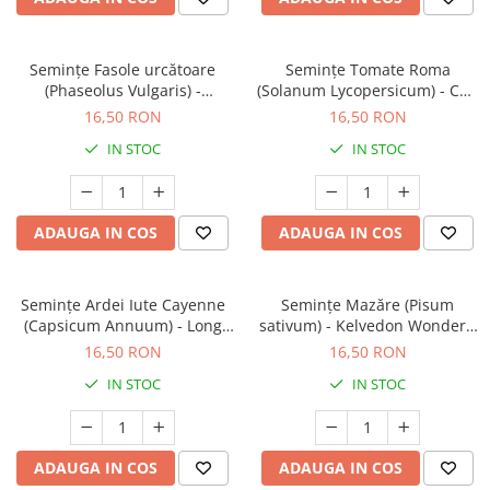
Semințe Fasole urcătoare
Semințe Tomate Roma
(Phaseolus Vulgaris) -
(Solanum Lycopersicum) - Cod
Neckarkönigin - Cod 7350
7388
16,50 RON
16,50 RON
IN STOC
IN STOC
ADAUGA IN COS
ADAUGA IN COS
Semințe Ardei Iute Cayenne
Semințe Mazăre (Pisum
(Capsicum Annuum) - Long
sativum) - Kelvedon Wonder -
Slim - Cod 7292
Cod 7330
16,50 RON
16,50 RON
IN STOC
IN STOC
ADAUGA IN COS
ADAUGA IN COS