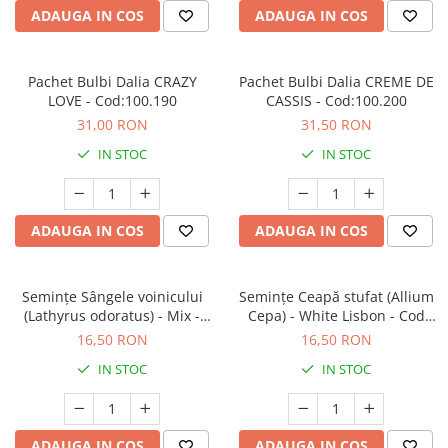
ADAUGA IN COS
ADAUGA IN COS
Pachet Bulbi Dalia CRAZY
Pachet Bulbi Dalia CREME DE
LOVE - Cod:100.190
CASSIS - Cod:100.200
31,00 RON
31,50 RON
IN STOC
IN STOC
ADAUGA IN COS
ADAUGA IN COS
Semințe Sângele voinicului
Semințe Ceapă stufat (Allium
(Lathyrus odoratus) - Mix -
Cepa) - White Lisbon - Cod
Cod 6440
7050
16,50 RON
16,50 RON
IN STOC
IN STOC
ADAUGA IN COS
ADAUGA IN COS