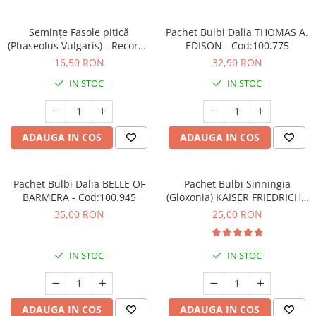
Semințe Fasole pitică
Pachet Bulbi Dalia THOMAS A.
(Phaseolus Vulgaris) - Record -
EDISON - Cod:100.775
Cod 7340
16,50 RON
32,90 RON
IN STOC
IN STOC
ADAUGA IN COS
ADAUGA IN COS
Pachet Bulbi Dalia BELLE OF
Pachet Bulbi Sinningia
BARMERA - Cod:100.945
(Gloxonia) KAISER FRIEDRICH -
Cod:114.860
35,00 RON
25,00 RON
IN STOC
IN STOC
ADAUGA IN COS
ADAUGA IN COS