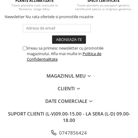
PLANTE ACLIMATIZATE
SPECII CERTIFICATE
Toate plantele sunt crescute in
Toate plantele au pasaport genetic,
Romania, langa Sibiu.
certificand specia si originea genetica.
Newsletter
Nu rata ofertele si promotiile noastre
Vreau sa primesc newsletter cu promotiile
magazinului. Afla mai multe in
Politica de
Confidentialitate
MAGAZINUL MEU
CLIENTI
DATE COMERCIALE
SUPORT CLIENTI
(L-V)09.00-15.00 - LA SERA (L-D) 09.00-
18.00
0747856424