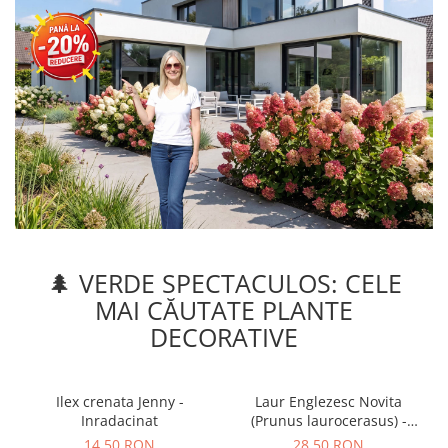
Seminte de Ierburi
Seminte de Legume/Fructe
🌲 VERDE SPECTACULOS: CELE
MAI CĂUTATE PLANTE
DECORATIVE
Ilex crenata Jenny -
Laur Englezesc Novita
Inradacinat
(Prunus laurocerasus) -
40cm (P9)
14,50 RON
28,50 RON