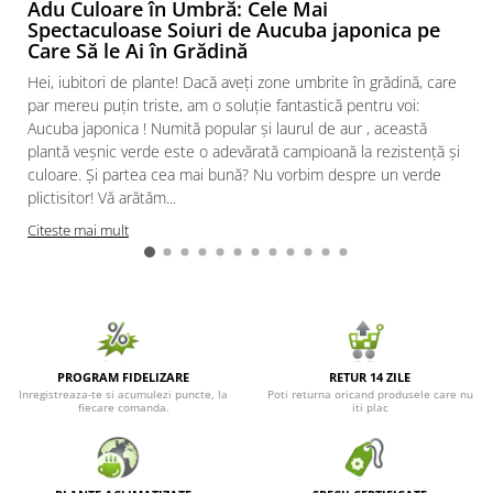
Adu Culoare în Umbră: Cele Mai
Spectaculoase Soiuri de Aucuba japonica pe
Care Să le Ai în Grădină
Hei, iubitori de plante! Dacă aveți zone umbrite în grădină, care
par mereu puțin triste, am o soluție fantastică pentru voi:
Aucuba japonica ! Numită popular și laurul de aur , această
plantă veșnic verde este o adevărată campioană la rezistență și
culoare. Și partea cea mai bună? Nu vorbim despre un verde
plictisitor! Vă arătăm...
Citeste mai mult
PROGRAM FIDELIZARE
RETUR 14 ZILE
Inregistreaza-te si acumulezi puncte, la
Poti returna oricand produsele care nu
fiecare comanda.
iti plac