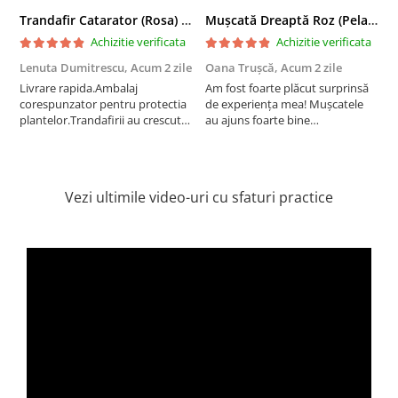
Trandafir Catarator (Rosa) Red Climber - 75cm
Mușcată Dreaptă Roz (Pelargonium Zonale)
Achizitie verificata
Achizitie verificata
Lenuta Dumitrescu,
Acum 2 zile
Oana Trușcă,
Acum 2 zile
E
Livrare rapida.Ambalaj
Am fost foarte plăcut surprinsă
I
corespunzator pentru protectia
de experiența mea! Mușcatele
f
plantelor.Trandafirii au crescut
au ajuns foarte bine
r
deja.Multumesc.
împachetate, în stare impecabilă,
c
fără să fie afectate pe timpul
c
transportului. Se vede că au fost
c
ambalate cu multă grijă. Acum
v
Vezi ultimile video-uri cu sfaturi practice
sunt frumos înflorite și...
e