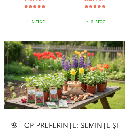
IN STOC
IN STOC
🌸 TOP PREFERINȚE: SEMINȚE ȘI