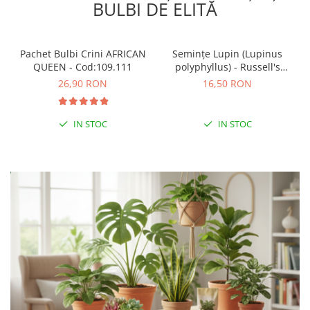
BULBI DE ELITĂ
Pachet Bulbi Crini AFRICAN
Semințe Lupin (Lupinus
QUEEN - Cod:109.111
polyphyllus) - Russell's
Hybrids (Mix) - Cod 6540
26,90 RON
16,50 RON
IN STOC
IN STOC