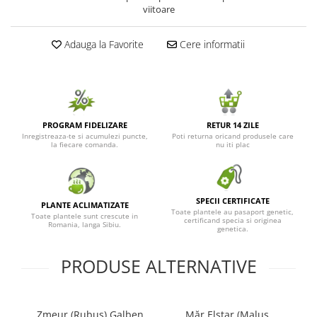
viitoare
Seminte de Ierburi
Seminte de Legume/Fructe
Adauga la Favorite
Cere informatii
PROGRAM FIDELIZARE
RETUR 14 ZILE
Inregistreaza-te si acumulezi puncte,
Poti returna oricand produsele care
la fiecare comanda.
nu iti plac
SPECII CERTIFICATE
PLANTE ACLIMATIZATE
Toate plantele au pasaport genetic,
Toate plantele sunt crescute in
certificand specia si originea
Romania, langa Sibiu.
genetica.
PRODUSE ALTERNATIVE
Zmeur (Rubus) Galben
Măr Elstar (Malus
C