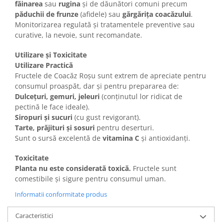
făinarea
sau
rugina
și de dăunători comuni precum
păduchii de frunze
(afidele) sau
gărgărița coacăzului
.
Monitorizarea regulată și tratamentele preventive sau
curative, la nevoie, sunt recomandate.
Utilizare și Toxicitate
Utilizare Practică
Fructele de Coacăz Roșu sunt extrem de apreciate pentru
consumul proaspăt, dar și pentru prepararea de:
Dulcețuri, gemuri, jeleuri
(conținutul lor ridicat de
pectină le face ideale).
Siropuri și sucuri
(cu gust revigorant).
Tarte, prăjituri și sosuri
pentru deserturi.
Sunt o sursă excelentă de
vitamina C
și antioxidanți.
Toxicitate
Planta nu este considerată toxică.
Fructele sunt
comestibile și sigure pentru consumul uman.
Informatii conformitate produs
Caracteristici