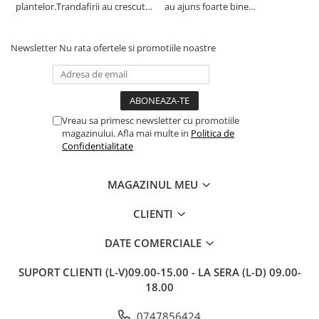
plantelor.Trandafirii au crescut
au ajuns foarte bine
r
deja.Multumesc.
împachetate, în stare impecabilă,
c
fără să fie afectate pe timpul
c
transportului. Se vede că au fost
c
Newsletter
Nu rata ofertele si promotiile noastre
ambalate cu multă grijă. Acum
v
sunt frumos înflorite și...
e
Vreau sa primesc newsletter cu promotiile
magazinului. Afla mai multe in
Politica de
Confidentialitate
MAGAZINUL MEU
CLIENTI
DATE COMERCIALE
SUPORT CLIENTI
(L-V)09.00-15.00 - LA SERA (L-D) 09.00-
18.00
0747856424