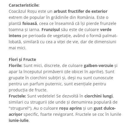
Caracteristicile:
Coacăzul Roșu este un
arbust fructifer de exterior
extrem de popular în grădinile din România. Este o
plantă
foioasă
, ceea ce înseamnă că își pierde frunzele
toamna și iarna.
Frunzișul
său este de culoare
verde
intens
pe perioada de vegetație, având o formă palmat-
lobată, similară cu cea a viței de vie, dar de dimensiuni
mai mici.
Flori și Fructe
Florile:
Sunt mici, discrete, de culoare
galben-verzuie
și
apar la începutul primăverii (de obicei în aprilie). Sunt
grupate în ciorchini subțiri și, deși nu sunt cunoscute
pentru un parfum puternic, sunt esențiale pentru
producția de fructe.
Fructele:
Sunt vedetele! Se dezvoltă în
ciorchini lungi
,
similari cu strugurii (de unde și denumirea populară de
"strugurel"). Au o culoare
roșu aprins
și un
gust dulce-
acrișor
specific, foarte revigorant. Fructele se coc în lunile
iunie-iulie
.