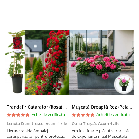
Trandafir Catarator (Rosa) Red Climber - 75cm
Mușcată Dreaptă Roz (Pelargonium Zonale)
Achizitie verificata
Achizitie verificata
Lenuta Dumitrescu,
Acum 4 zile
Oana Trușcă,
Acum 4 zile
E
Livrare rapida.Ambalaj
Am fost foarte plăcut surprinsă
I
corespunzator pentru protectia
de experiența mea! Mușcatele
f