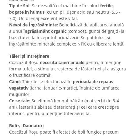
Tip de Sol:
Se dezvoltă cel mai bine în soluri
fertile,
bogate în humus
, cu un pH ușor acid sau neutru (5,5 -
7,0). Un drenaj excelent este vital.
Nevoi de Îngrășăminte:
Beneficiază de aplicarea anuală
a unui
îngrășământ organic
(compost, gunoi de grajd) la
baza tufei, la începutul primăverii. Se pot folosi și
îngrășăminte minerale complexe NPK cu eliberare lentă.
Tăieri și Întreținere
Coacăzul Roșu
necesită tăieri anuale
pentru a menține
forma tufei, a stimula creșterea de lăstari noi și a asigura
o fructificare optimă.
Când:
Tăierile se efectuează în
perioada de repaus
vegetativ
(iarna, ianuarie-martie), înainte de umflarea
mugurilor.
Ce se taie:
Se elimină lemnul bătrân (mai vechi de 3-4
ani), lăstarii slabi sau deteriorați și cei care cresc spre
interior, pentru a menține tufei aerisită.
Boli și Daunatori
Coacăzul Roșu poate fi afectat de boli fungice precum