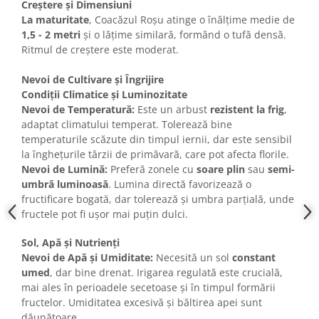
Creștere și Dimensiuni
La maturitate
, Coacăzul Roșu atinge o înălțime medie de
1,5 - 2 metri
și o lățime similară, formând o tufă densă.
Ritmul de creștere este moderat.
Nevoi de Cultivare și Îngrijire
Condiții Climatice și Luminozitate
Nevoi de Temperatură:
Este un arbust
rezistent la frig
,
adaptat climatului temperat. Tolerează bine
temperaturile scăzute din timpul iernii, dar este sensibil
la înghețurile târzii de primăvară, care pot afecta florile.
Nevoi de Lumină:
Preferă zonele cu
soare plin
sau
semi-
umbră luminoasă
. Lumina directă favorizează o
fructificare bogată, dar tolerează și umbra parțială, unde
fructele pot fi ușor mai puțin dulci.
Sol, Apă și Nutrienți
Nevoi de Apă și Umiditate:
Necesită un sol
constant
umed
, dar bine drenat. Irigarea regulată este crucială,
mai ales în perioadele secetoase și în timpul formării
fructelor. Umiditatea excesivă și băltirea apei sunt
dăunătoare.