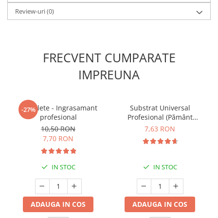
Review-uri
(0)
FRECVENT CUMPARATE
IMPREUNA
5 Tablete - Ingrasamant
Substrat Universal
-27%
profesional
Profesional (Pământ
Premium) - 5 L
10,50 RON
7,63 RON
7,70 RON
IN STOC
IN STOC
ADAUGA IN COS
ADAUGA IN COS