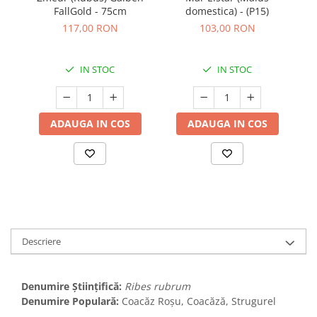
FallGold - 75cm
domestica) - (P15)
va
117,00 RON
103,00 RON
IN STOC
IN STOC
ADAUGA IN COS
ADAUGA IN COS
Descriere
Denumire Științifică:
Ribes rubrum
Denumire Populară:
Coacăz Roșu, Coacăză, Strugurel