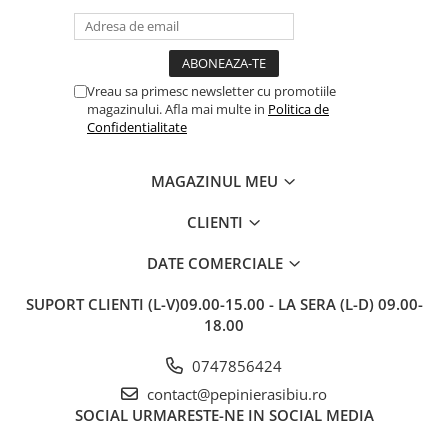
ambalate cu multă grijă. Acum
v
sunt frumos înflorite și...
e
Vreau sa primesc newsletter cu promotiile
magazinului. Afla mai multe in
Politica de
Confidentialitate
MAGAZINUL MEU
CLIENTI
DATE COMERCIALE
SUPORT CLIENTI
(L-V)09.00-15.00 - LA SERA (L-D) 09.00-
18.00
0747856424
contact@pepinierasibiu.ro
SOCIAL
URMARESTE-NE IN SOCIAL MEDIA