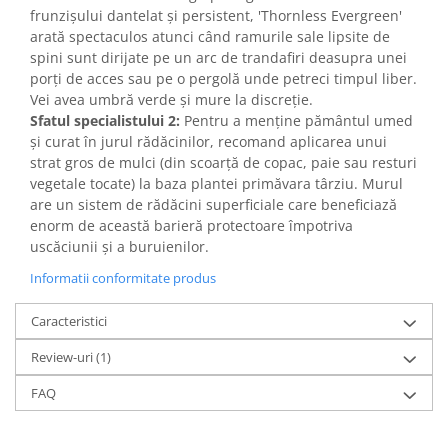
frunzișului dantelat și persistent, 'Thornless Evergreen'
arată spectaculos atunci când ramurile sale lipsite de
spini sunt dirijate pe un arc de trandafiri deasupra unei
porți de acces sau pe o pergolă unde petreci timpul liber.
Vei avea umbră verde și mure la discreție.
Sfatul specialistului 2:
Pentru a menține pământul umed
și curat în jurul rădăcinilor, recomand aplicarea unui
strat gros de mulci (din scoarță de copac, paie sau resturi
vegetale tocate) la baza plantei primăvara târziu. Murul
are un sistem de rădăcini superficiale care beneficiază
enorm de această barieră protectoare împotriva
uscăciunii și a buruienilor.
Informatii conformitate produs
Caracteristici
Review-uri
(1)
FAQ