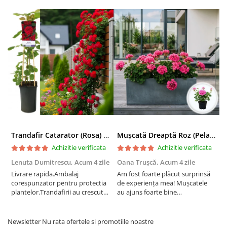
Trandafir Catarator (Rosa) Red Climber - 75cm
Mușcată Dreaptă Roz (Pelargonium Zonale)
Achizitie verificata
Achizitie verificata
Lenuta Dumitrescu,
Acum 4 zile
Oana Trușcă,
Acum 4 zile
E
Livrare rapida.Ambalaj
Am fost foarte plăcut surprinsă
I
corespunzator pentru protectia
de experiența mea! Mușcatele
f
plantelor.Trandafirii au crescut
au ajuns foarte bine
r
deja.Multumesc.
împachetate, în stare impecabilă,
c
fără să fie afectate pe timpul
c
transportului. Se vede că au fost
c
Newsletter
Nu rata ofertele si promotiile noastre