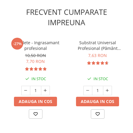
FRECVENT CUMPARATE
IMPREUNA
5 Tablete - Ingrasamant
Substrat Universal
-27%
profesional
Profesional (Pământ
Premium) - 5 L
10,50 RON
7,63 RON
7,70 RON
IN STOC
IN STOC
ADAUGA IN COS
ADAUGA IN COS