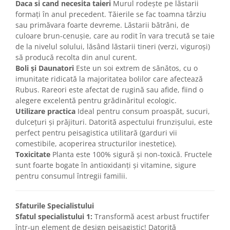
Daca si cand necesita taieri
Murul rodește pe lăstarii
formați în anul precedent. Tăierile se fac toamna târziu
sau primăvara foarte devreme. Lăstarii bătrâni, de
culoare brun-cenușie, care au rodit în vara trecută se taie
de la nivelul solului, lăsând lăstarii tineri (verzi, viguroși)
să producă recolta din anul curent.
Boli și Daunatori
Este un soi extrem de sănătos, cu o
imunitate ridicată la majoritatea bolilor care afectează
Rubus. Rareori este afectat de rugină sau afide, fiind o
alegere excelentă pentru grădinăritul ecologic.
Utilizare practica
Ideal pentru consum proaspăt, sucuri,
dulcețuri și prăjituri. Datorită aspectului frunzișului, este
perfect pentru peisagistica utilitară (garduri vii
comestibile, acoperirea structurilor inestetice).
Toxicitate
Planta este 100% sigură și non-toxică. Fructele
sunt foarte bogate în antioxidanți și vitamine, sigure
pentru consumul întregii familii.
Sfaturile Specialistului
Sfatul specialistului 1:
Transformă acest arbust fructifer
într-un element de design peisagistic! Datorită