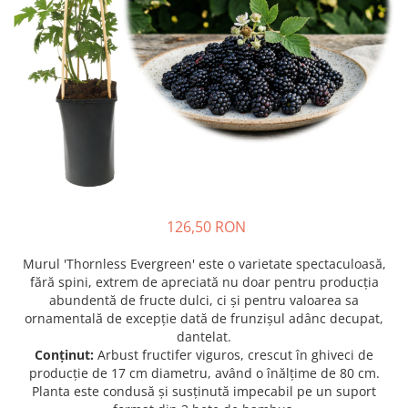
Prun - Prunus
Bulbi de Delphinium
Bulbi de Echinacea
Păr - Pyrus communis
Bulbi de Frezie
Smochini - Ficus carica
Bulbi de Fritillaria
Viță de Vie - Vitis
Bulbi de Gaillardia (Kokarda)
Zmeur - Rubus
Bulbi de Gladiole
Bulbi de Irisi - Stanjenel
Bulbi de Lalele
Bulbi de Leucanthemum
Bulbi de Muscari
126,50 RON
Bulbi de Narcise
Bulbi de Ranunculus
Murul 'Thornless Evergreen' este o varietate spectaculoasă,
fără spini, extrem de apreciată nu doar pentru producția
Bulbi de Tigridia
abundentă de fructe dulci, ci și pentru valoarea sa
Bulbi de Zambile
ornamentală de excepție dată de frunzișul adânc decupat,
Bulbi de Zantedeschia
dantelat.
Conținut:
Arbust fructifer viguros, crescut în ghiveci de
Bulbi Sparaxis
producție de 17 cm diametru, având o înălțime de 80 cm.
Mixuri de Bulbi
Planta este condusă și susținută impecabil pe un suport
Seminte de Flori