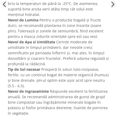
brio la temperaturi de până la -25°C. De asemenea,
suportă bine arșița verii atâta timp cât solul este
menținut hidratat.
Nevoi de Lumina
Pentru o producție bogată și fructe
dulci, se recomandă plantarea în zone însorite (soare
plin). Tolerează și zonele de semiumbră, fiind excelent
pentru a masca zidurile orientate spre est sau vest.
Nevoi de Apa si Umiditate
Cerințe moderate de
umiditate în timpul primăverii, dar nevoile cresc
semnificativ pe perioada înfloririi și, mai ales, în timpul
dezvoltării și coacerii fructelor. Preferă udarea regulată și
profundă la rădăcină.
Tip de Sol necesar
Prosperă în soluri luto-nisipoase,
fertile, cu un conținut bogat de materie organică (humus)
și bine drenate. pH-ul optim este ușor acid spre neutru
(5.5 - 6.5).
Nevoi de Ingrasaminte
Răspunde excelent la fertilizarea
anuală. Se recomandă administrarea de gunoi de grajd
bine compostat sau îngrășăminte minerale bogate în
potasiu și fosfor primăvara devreme, înainte de pornirea
în vegetație.