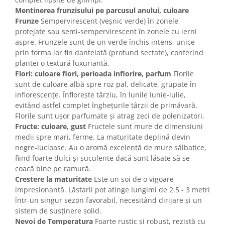
Mentinerea frunzisului pe parcusul anului, culoare
Frunze
Sempervirescent (veșnic verde) în zonele
protejate sau semi-sempervirescent în zonele cu ierni
aspre. Frunzele sunt de un verde închis intens, unice
prin forma lor fin dantelată (profund sectate), conferind
plantei o textură luxuriantă.
Flori: culoare flori, perioada inflorire, parfum
Florile
sunt de culoare albă spre roz pal, delicate, grupate în
inflorescențe. Înflorește târziu, în lunile iunie-iulie,
evitând astfel complet înghețurile târzii de primăvară.
Florile sunt ușor parfumate și atrag zeci de polenizatori.
Fructe: culoare, gust
Fructele sunt mure de dimensiuni
medii spre mari, ferme. La maturitate deplină devin
negre-lucioase. Au o aromă excelentă de mure sălbatice,
fiind foarte dulci și suculente dacă sunt lăsate să se
coacă bine pe ramură.
Crestere la maturitate
Este un soi de o vigoare
impresionantă. Lăstarii pot atinge lungimi de 2.5 - 3 metri
într-un singur sezon favorabil, necesitând dirijare și un
sistem de susținere solid.
Nevoi de Temperatura
Foarte rustic și robust, rezistă cu