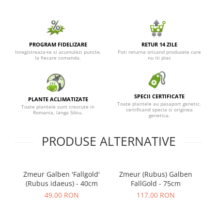
PROGRAM FIDELIZARE
RETUR 14 ZILE
Inregistreaza-te si acumulezi puncte,
Poti returna oricand produsele care
la fiecare comanda.
nu iti plac
SPECII CERTIFICATE
PLANTE ACLIMATIZATE
Toate plantele au pasaport genetic,
Toate plantele sunt crescute in
certificand specia si originea
Romania, langa Sibiu.
genetica.
PRODUSE ALTERNATIVE
Zmeur Galben 'Fallgold'
Zmeur (Rubus) Galben
M
(Rubus idaeus) - 40cm
FallGold - 75cm
49,00 RON
117,00 RON