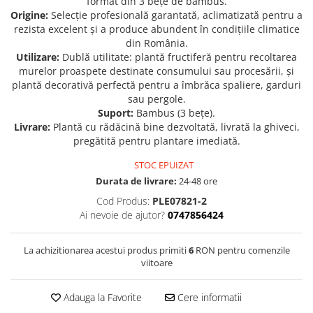
format din 3 bețe de bambus.
Origine:
Selecție profesională garantată, aclimatizată pentru a
Seminte de Ierburi
rezista excelent și a produce abundent în condițiile climatice
Seminte de Legume/Fructe
din România.
Utilizare:
Dublă utilitate: plantă fructiferă pentru recoltarea
murelor proaspete destinate consumului sau procesării, și
plantă decorativă perfectă pentru a îmbrăca spaliere, garduri
sau pergole.
Suport:
Bambus (3 bețe).
Livrare:
Plantă cu rădăcină bine dezvoltată, livrată la ghiveci,
pregătită pentru plantare imediată.
STOC EPUIZAT
Durata de livrare:
24-48 ore
Cod Produs:
PLE07821-2
Ai nevoie de ajutor?
0747856424
La achizitionarea acestui produs primiti
6
RON pentru comenzile
viitoare
Adauga la Favorite
Cere informatii