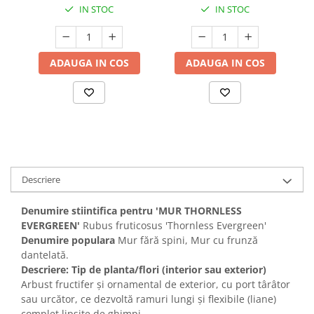
IN STOC
IN STOC
ADAUGA IN COS
ADAUGA IN COS
Descriere
Denumire stiintifica pentru 'MUR THORNLESS
EVERGREEN'
Rubus fruticosus 'Thornless Evergreen'
Denumire populara
Mur fără spini, Mur cu frunză
dantelată.
Descriere: Tip de planta/flori (interior sau exterior)
Arbust fructifer și ornamental de exterior, cu port târâtor
sau urcător, ce dezvoltă ramuri lungi și flexibile (liane)
complet lipsite de ghimpi.