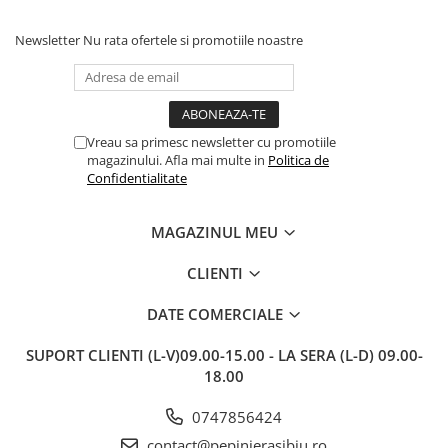
deja.Multumesc.
împachetate, în stare impecabilă,
c
fără să fie afectate pe timpul
c
transportului. Se vede că au fost
c
Newsletter
Nu rata ofertele si promotiile noastre
ambalate cu multă grijă. Acum
v
sunt frumos înflorite și...
e
Vreau sa primesc newsletter cu promotiile
magazinului. Afla mai multe in
Politica de
Confidentialitate
MAGAZINUL MEU
CLIENTI
DATE COMERCIALE
SUPORT CLIENTI
(L-V)09.00-15.00 - LA SERA (L-D) 09.00-
18.00
0747856424
contact@pepinierasibiu.ro