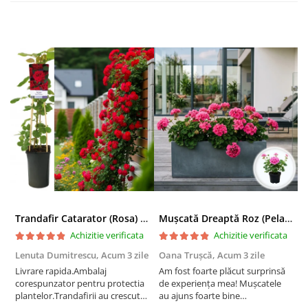
Trandafir Catarator (Rosa) Red Climber - 75cm
Mușcată Dreaptă Roz (Pelargonium Zonale)
Achizitie verificata
Achizitie verificata
Lenuta Dumitrescu,
Acum 3 zile
Oana Trușcă,
Acum 3 zile
E
Livrare rapida.Ambalaj
Am fost foarte plăcut surprinsă
I
corespunzator pentru protectia
de experiența mea! Mușcatele
f
plantelor.Trandafirii au crescut
au ajuns foarte bine
r