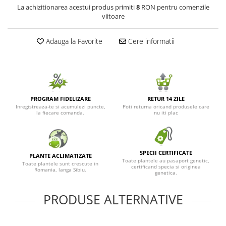
La achizitionarea acestui produs primiti
8
RON pentru comenzile
Seminte de Ierburi
viitoare
Seminte de Legume/Fructe
Adauga la Favorite
Cere informatii
PROGRAM FIDELIZARE
RETUR 14 ZILE
Inregistreaza-te si acumulezi puncte,
Poti returna oricand produsele care
la fiecare comanda.
nu iti plac
SPECII CERTIFICATE
PLANTE ACLIMATIZATE
Toate plantele au pasaport genetic,
Toate plantele sunt crescute in
certificand specia si originea
Romania, langa Sibiu.
genetica.
PRODUSE ALTERNATIVE