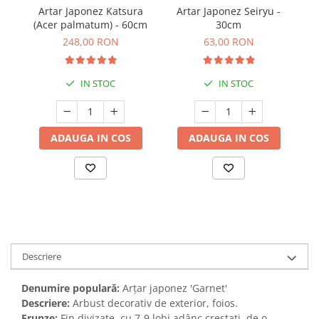
Artar Japonez Katsura
Artar Japonez Seiryu -
A
(Acer palmatum) - 60cm
30cm
Cr
248,00 RON
63,00 RON
IN STOC
IN STOC
ADAUGA IN COS
ADAUGA IN COS
Descriere
Denumire populară:
Arțar japonez 'Garnet'
Descriere:
Arbust decorativ de exterior, foios.
Frunze:
Fin divizate, cu 7-9 lobi adânc crestați, de o