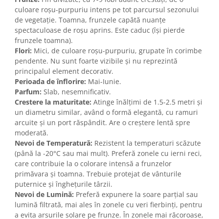
culoare roșu-purpuriu intens pe tot parcursul sezonului
de vegetație. Toamna, frunzele capătă nuanțe
spectaculoase de roșu aprins. Este caduc (își pierde
frunzele toamna).
Flori:
Mici, de culoare roșu-purpuriu, grupate în corimbe
pendente. Nu sunt foarte vizibile și nu reprezintă
principalul element decorativ.
Perioada de înflorire:
Mai-Iunie.
Parfum:
Slab, nesemnificativ.
Crestere la maturitate:
Atinge înălțimi de 1.5-2.5 metri și
un diametru similar, având o formă elegantă, cu ramuri
arcuite și un port răspândit. Are o creștere lentă spre
moderată.
Nevoi de Temperatură:
Rezistent la temperaturi scăzute
(până la -20°C sau mai mult). Preferă zonele cu ierni reci,
care contribuie la o colorare intensă a frunzelor
primăvara și toamna. Trebuie protejat de vânturile
puternice și înghețurile târzii.
Nevoi de Lumină:
Preferă expunere la soare parțial sau
lumină filtrată, mai ales în zonele cu veri fierbinți, pentru
a evita arsurile solare pe frunze. În zonele mai răcoroase,