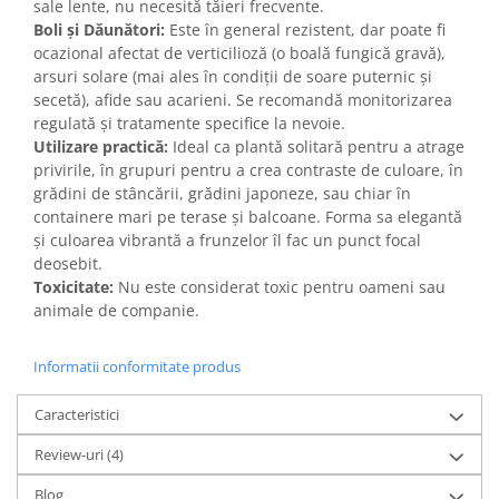
sale lente, nu necesită tăieri frecvente.
Boli și Dăunători:
Este în general rezistent, dar poate fi
ocazional afectat de verticilioză (o boală fungică gravă),
arsuri solare (mai ales în condiții de soare puternic și
secetă), afide sau acarieni. Se recomandă monitorizarea
regulată și tratamente specifice la nevoie.
Utilizare practică:
Ideal ca plantă solitară pentru a atrage
privirile, în grupuri pentru a crea contraste de culoare, în
grădini de stâncării, grădini japoneze, sau chiar în
containere mari pe terase și balcoane. Forma sa elegantă
și culoarea vibrantă a frunzelor îl fac un punct focal
deosebit.
Toxicitate:
Nu este considerat toxic pentru oameni sau
animale de companie.
Informatii conformitate produs
Caracteristici
Review-uri
(4)
Blog