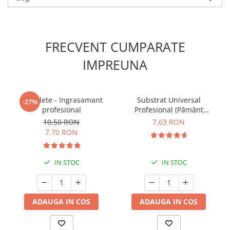
FRECVENT CUMPARATE
IMPREUNA
5 Tablete - Ingrasamant
Substrat Universal
-27%
profesional
Profesional (Pământ
Premium) - 5 L
10,50 RON
7,63 RON
7,70 RON
IN STOC
IN STOC
ADAUGA IN COS
ADAUGA IN COS