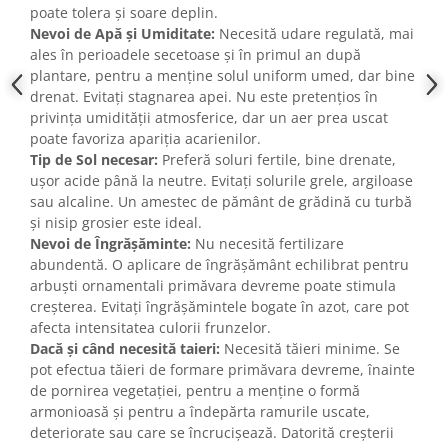
poate tolera și soare deplin.
Nevoi de Apă și Umiditate:
Necesită udare regulată, mai
ales în perioadele secetoase și în primul an după
plantare, pentru a menține solul uniform umed, dar bine
drenat. Evitați stagnarea apei. Nu este pretențios în
privința umidității atmosferice, dar un aer prea uscat
poate favoriza apariția acarienilor.
Tip de Sol necesar:
Preferă soluri fertile, bine drenate,
ușor acide până la neutre. Evitați solurile grele, argiloase
sau alcaline. Un amestec de pământ de grădină cu turbă
și nisip grosier este ideal.
Nevoi de Îngrășăminte:
Nu necesită fertilizare
abundentă. O aplicare de îngrășământ echilibrat pentru
arbuști ornamentali primăvara devreme poate stimula
creșterea. Evitați îngrășămintele bogate în azot, care pot
afecta intensitatea culorii frunzelor.
Dacă și când necesită taieri:
Necesită tăieri minime. Se
pot efectua tăieri de formare primăvara devreme, înainte
de pornirea vegetației, pentru a menține o formă
armonioasă și pentru a îndepărta ramurile uscate,
deteriorate sau care se încrucișează. Datorită creșterii