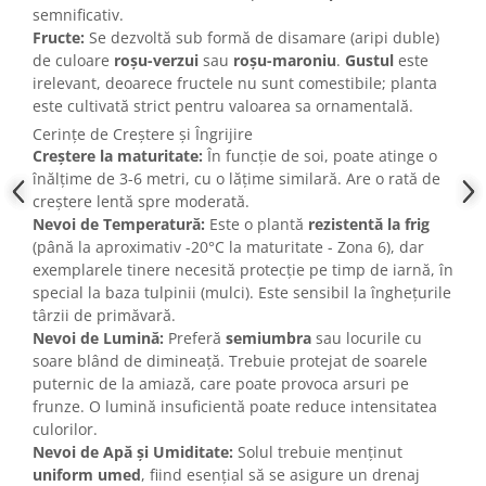
semnificativ.
Fructe:
Se dezvoltă sub formă de disamare (aripi duble)
de culoare
roșu-verzui
sau
roșu-maroniu
.
Gustul
este
irelevant, deoarece fructele nu sunt comestibile; planta
este cultivată strict pentru valoarea sa ornamentală.
Cerințe de Creștere și Îngrijire
Creștere la maturitate:
În funcție de soi, poate atinge o
înălțime de 3-6 metri, cu o lățime similară. Are o rată de
creștere lentă spre moderată.
Nevoi de Temperatură:
Este o plantă
rezistentă la frig
(până la aproximativ -20°C la maturitate - Zona 6), dar
exemplarele tinere necesită protecție pe timp de iarnă, în
special la baza tulpinii (mulci). Este sensibil la înghețurile
târzii de primăvară.
Nevoi de Lumină:
Preferă
semiumbra
sau locurile cu
soare blând de dimineață. Trebuie protejat de soarele
puternic de la amiază, care poate provoca arsuri pe
frunze. O lumină insuficientă poate reduce intensitatea
culorilor.
Nevoi de Apă și Umiditate:
Solul trebuie menținut
uniform umed
, fiind esențial să se asigure un drenaj