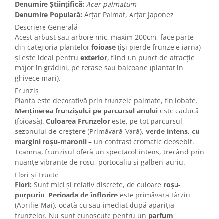
Denumire Științifică:
Acer palmatum
Denumire Populară:
Arțar Palmat, Arțar Japonez
Descriere Generală
Acest arbust sau arbore mic, maxim 200cm, face parte
din categoria plantelor
foioase
(își pierde frunzele iarna)
și este ideal pentru
exterior
, fiind un punct de atracție
major în grădini, pe terase sau balcoane (plantat în
ghivece mari).
Frunziș
Planta este decorativă prin frunzele palmate, fin lobate.
Menținerea frunzișului pe parcursul anului
este caducă
(foioasă).
Culoarea Frunzelor
este, pe tot parcursul
sezonului de creștere (Primăvară-Vară),
verde intens, cu
margini roșu-maronii
– un contrast cromatic deosebit.
Toamna, frunzișul oferă un spectacol intens, trecând prin
nuanțe vibrante de roșu, portocaliu și galben-auriu.
Flori și Fructe
Flori:
Sunt mici și relativ discrete, de culoare
roșu-
purpuriu
.
Perioada de înflorire
este primăvara târziu
(Aprilie-Mai), odată cu sau imediat după apariția
frunzelor. Nu sunt cunoscute pentru un
parfum