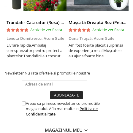
Trandafir Catarator (Rosa) Red Climber - 75cm
Mușcată Dreaptă Roz (Pelargonium Zonale)
Achizitie verificata
Achizitie verificata
Lenuta Dumitrescu,
Acum 5 zile
Oana Trușcă,
Acum 5 zile
E
Livrare rapida.Ambalaj
Am fost foarte plăcut surprinsă
I
corespunzator pentru protectia
de experiența mea! Mușcatele
f
plantelor.Trandafirii au crescut
au ajuns foarte bine
r
deja.Multumesc.
împachetate, în stare impecabilă,
c
fără să fie afectate pe timpul
c
transportului. Se vede că au fost
c
Newsletter
Nu rata ofertele si promotiile noastre
ambalate cu multă grijă. Acum
v
sunt frumos înflorite și...
e
Vreau sa primesc newsletter cu promotiile
magazinului. Afla mai multe in
Politica de
Confidentialitate
MAGAZINUL MEU