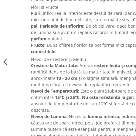
Flori și Fructe
Flori:
Înflorirea la interior este destul de rară, dar
mici ciorchini de flori delicate, sub formă de stea.
C
pal
.
Perioada de Înflorire:
De obicei vara, dacă bene
de lumină și a avut un repaus răcoros în timpul ier
parfum
notabil.
Fructe:
După ofilirea florilor se pot forma mici cap
comestibile.
Nevoi de Creștere și Mediu
Creștere la Maturitate:
Are o
creștere lentă și com
ramifică dens de la bază. La maturitate în ghiveci, 
aproximativ
10 - 20 cm
și o lățime similară, menținâ
mult timp fără a fi nevoie de replantări frecvente.
Nevoi de Temperatură:
Este o plantă iubitoare de 
optim între
15°C și 25°C
.
Nu este rezistentă la ger
;
absolut de temperaturile de sub 10°C și ferită de cur
deschise.
Nevoi de Lumină:
Necesită
lumină intensă, indirec
câteva ore de soare direct pe zi (de preferat dimin
Lumina puternică este esențială pentru a menține 
preveni alungirea inestetică a tulpinilor și pentru a