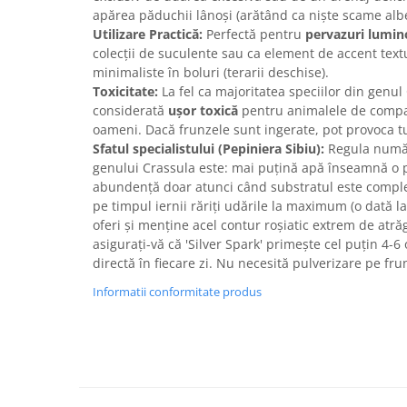
apărea păduchii lânoși (arătând ca niște scame albe
Utilizare Practică:
Perfectă pentru
pervazuri lumino
colecții de suculente sau ca element de accent tex
minimaliste în boluri (terarii deschise).
Toxicitate:
La fel ca majoritatea speciilor din genul
considerată
ușor toxică
pentru animalele de compani
oameni. Dacă frunzele sunt ingerate, pot provoca tul
Sfatul specialistului (Pepiniera Sibiu):
Regula număr
genului Crassula este: mai puțină apă înseamnă o pl
abundență doar atunci când substratul este comple
pe timpul iernii răriți udările la maximum (o dată l
oferi și menține acel contur roșiatic extrem de atr
asigurați-vă că 'Silver Spark' primește cel puțin 4-
directă în fiecare zi. Nu necesită pulverizare pe fru
Informatii conformitate produs