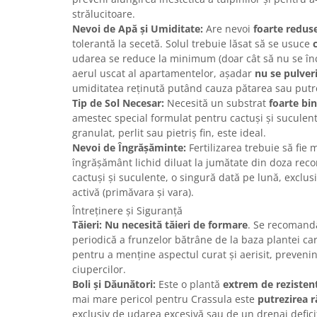
strălucitoare.
Nevoi de Apă și Umiditate:
Are nevoi
foarte redus
tolerantă la secetă. Solul trebuie lăsat să se usuce
udarea se reduce la minimum (doar cât să nu se înc
aerul uscat al apartamentelor, așadar
nu se pulver
umiditatea reținută putând cauza pătarea sau putr
Tip de Sol Necesar:
Necesită un substrat
foarte bi
amestec special formulat pentru cactuși și suculen
granulat, perlit sau pietriș fin, este ideal.
Nevoi de Îngrășăminte:
Fertilizarea trebuie să fie 
îngrășământ lichid diluat la jumătate din doza rec
cactuși și suculente, o singură dată pe lună, exclus
activă (primăvara și vara).
Întreținere și Siguranță
Tăieri:
Nu necesită tăieri de formare
. Se recomand
periodică a frunzelor bătrâne de la baza plantei ca
pentru a menține aspectul curat și aerisit, prevenin
ciupercilor.
Boli și Dăunători:
Este o plantă
extrem de rezistent
mai mare pericol pentru Crassula este
putrezirea r
exclusiv de udarea excesivă sau de un drenaj deficit