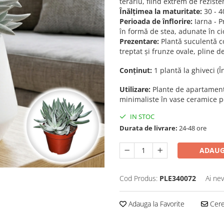
terariu, fiind extrem de rezisten
Înălțimea la maturitate:
30 - 4
Perioada de înflorire:
Iarna - P
în formă de stea, adunate în cior
Prezentare:
Plantă suculentă co
treptat și frunze ovale, pline d
Conținut:
1 plantă la ghiveci (
Utilizare:
Plante de apartament,
minimaliste în vase ceramice p
IN STOC
Durata de livrare:
24-48 ore
ADAUG
Cod Produs:
PLE340072
Ai nev
Adauga la Favorite
Cere 