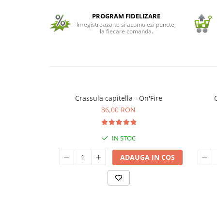
Seminte de Ierburi
PROGRAM FIDELIZARE
Inregistreaza-te si acumulezi puncte,
Seminte de Legume/Fructe
la fiecare comanda.
Crassula capitella - On'Fire
36,00 RON
IN STOC
ADAUGA IN COS