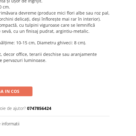
tă și ușor de îngrijit.
0 cm.
rimăvara devreme (produce mici flori albe sau roz pal,
chini delicați, deși înflorește mai rar în interior).
mpactă, cu tulpini viguroase care se lemnifică
e sevă, cu un finisaj pudrat, argintiu-metalic.
Înălțime: 10-15 cm, Diametru ghiveci: 8 cm).
 decor office, terarii deschise sau aranjamente
e pervazuri luminoase.
A IN COS
oie de ajutor?
0747856424
informatii