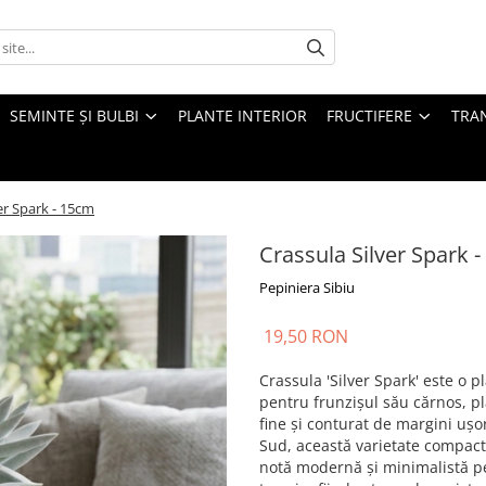
SEMINTE ȘI BULBI
PLANTE INTERIOR
FRUCTIFERE
TRAN
er Spark - 15cm
Crassula Silver Spark 
Pepiniera Sibiu
19,50 RON
Crassula 'Silver Spark' este o p
pentru frunzișul său cărnos, p
fine și conturat de margini ușor
Sud, această varietate compactă
notă modernă și minimalistă pe