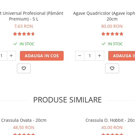
t Universal Profesional (Pământ
Agave Quadricolor (Agave loph
Premium) - 5 L
20cm
7,63 RON
80,00 RON
IN STOC
IN STOC
ADAUGA IN COS
ADAUGA I
PRODUSE SIMILARE
Crassula Ovata - 20cm
Crassula O. Hobbit - 20
48,50 RON
40,00 RON