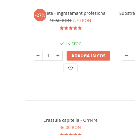
5 Tablete - Ingrasamant profesional
Substra
-27%
10,50 RON
7,70 RON
IN STOC
ADAUGA IN COS
Crassula capitella - On'Fire
36,00 RON