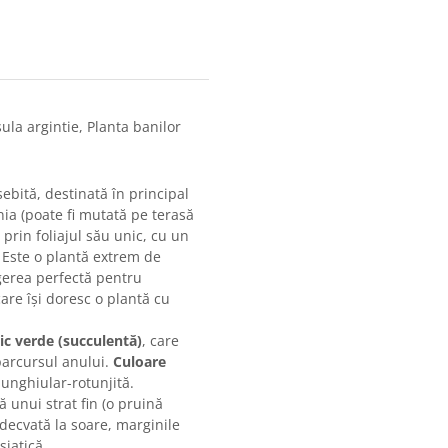
ula argintie, Planta banilor
ebită, destinată în principal
nia (poate fi mutată pe terasă
 prin foliajul său unic, cu un
. Este o plantă extrem de
egerea perfectă pentru
are își doresc o plantă cu
ic verde (succulentă)
, care
parcursul anului.
Culoare
unghiular-rotunjită.
tă unui strat fin (o pruină
decvată la soare, marginile
șiatică.