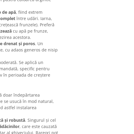
e de apă
, fiind extrem
complet
între udări. Iarna,
rețească frunzele). Preferă
izează
cu apă pe frunze,
ezirea acestora.
ne drenat și poros
. Un
te, cu adaos generos de nisip
moderată. Se aplică un
omandată, specific pentru
iv în perioada de creștere
ă doar îndepărtarea
re se usucă în mod natural,
d astfel instalarea
ă și robustă
. Singurul și cel
ădăcinilor
, care este cauzată
ar al ghiveciului. Rareori pot