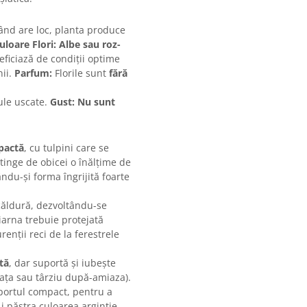
 când are loc, planta produce
uloare Flori:
Albe sau roz-
ficiază de condiții optime
nii.
Parfum:
Florile sunt
fără
sule uscate.
Gust:
Nu sunt
pactă
, cu tulpini care se
atinge de obicei o înălțime de
ndu-și forma îngrijită foarte
căldură, dezvoltându-se
 iarna trebuie protejată
enții reci de la ferestrele
tă
, dar suportă și iubește
eața sau târziu după-amiaza).
portul compact, pentru a
-i păstra culoarea argintie