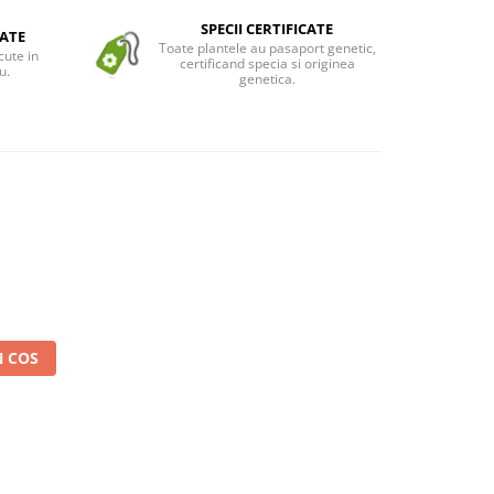
SPECII CERTIFICATE
ATE
Toate plantele au pasaport genetic,
cute in
certificand specia si originea
u.
genetica.
 COS