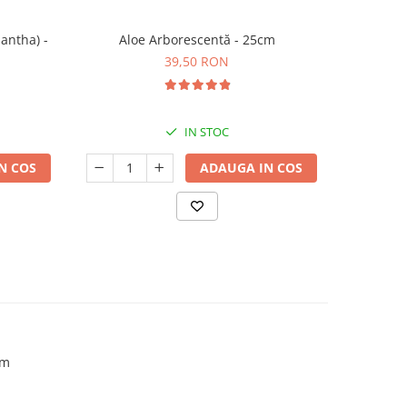
antha) -
Aloe Arborescentă - 25cm
Pache
39,50 RON
IN STOC
N COS
ADAUGA IN COS
cm