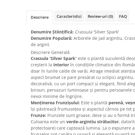
Caracteristici
Review-uri
(0)
FAQ
Descriere
Denumire Științifică:
Crassula
'Silver Spark'
Denumire Populară:
Arborele de jad argintiu, Crass
de argint.
Descriere Generală
Crassula 'Silver Spark'
este o plantă suculentă deos
creșterii la
interior
în condițiile climatice din Româ
doar în lunile calde de vară). Atrage imediat atenția
aspect brumat ce pare presărat cu sclipici argintiu
decorativă, cu un port compact și elegant, fiind al
birouri, pervazuri luminoase și pentru persoanele c
nevoi minime de îngrijire.
Menținerea Frunzișului:
Este o plantă
perenă, veșn
își păstrează frumusețea și aspectul cărnos pe tot 
Frunze:
Frunzele sunt groase, dese și au o formă tri
Culoarea este un
verde-argintiu strălucitor
, datori
protectoare) care captează lumina. La o expunere a
frunzelor pot capăta o ușoară și elegantă nuanță ro