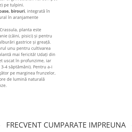
) pe tulpini.
ase, birouri
, integrată în
tural în aranjamente
 Crassula, planta este
e (câini, pisici) și pentru
burări gastrice și greață.
ul unu pentru cultivarea
antă mai fericită! Udați din
t uscat în profunzime, iar
a 3-4 săptămâni). Pentru a-i
ăgător pe marginea frunzelor,
6 ore de lumină naturală
nze.
FRECVENT CUMPARATE IMPREUNA