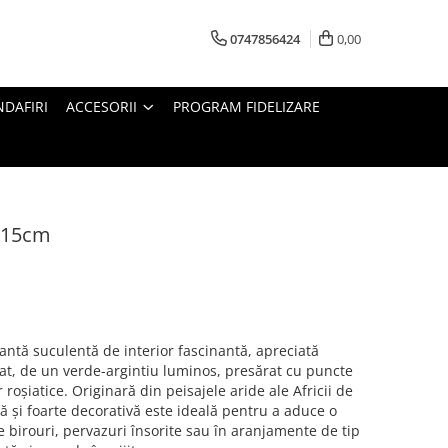
0747856424
0,00
DAFIRI
ACCESORII
PROGRAM FIDELIZARE
- 15cm
lantă suculentă de interior fascinantă, apreciată
lat, de un verde-argintiu luminos, presărat cu puncte
 roșiatice. Originară din peisajele aride ale Africii de
 și foarte decorativă este ideală pentru a aduce o
 birouri, pervazuri însorite sau în aranjamente de tip