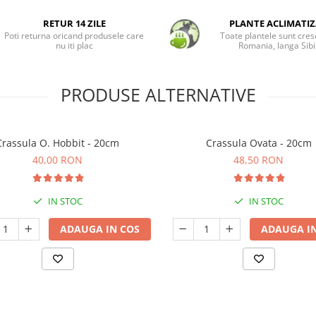
RETUR 14 ZILE
PLANTE ACLIMATIZ
Poti returna oricand produsele care
Toate plantele sunt cres
nu iti plac
Romania, langa Sibi
PRODUSE ALTERNATIVE
Crassula O. Hobbit - 20cm
Crassula Ovata - 20cm
40,00 RON
48,50 RON
IN STOC
IN STOC
ADAUGA IN COS
ADAUGA IN