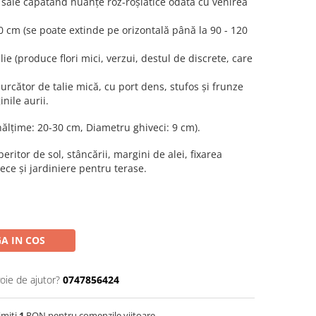
le sale căpătând nuanțe roz-roșiatice odată cu venirea
0 cm (se poate extinde pe orizontală până la 90 - 120
lie (produce flori mici, verzui, destul de discrete, care
urcător de talie mică, cu port dens, stufos și frunze
nile aurii.
Înălțime: 20-30 cm, Diametru ghiveci: 9 cm).
eritor de sol, stâncării, margini de alei, fixarea
vece și jardiniere pentru terase.
A IN COS
oie de ajutor?
0747856424
imiti
1
RON pentru comenzile viitoare