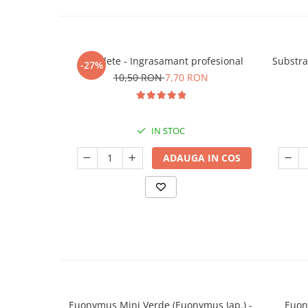
5 Tablete - Ingrasamant profesional
Substra
-27%
10,50 RON
7,70 RON
IN STOC
ADAUGA IN COS
Euonymus Mini Verde (Euonymus Jap.) -
Euon