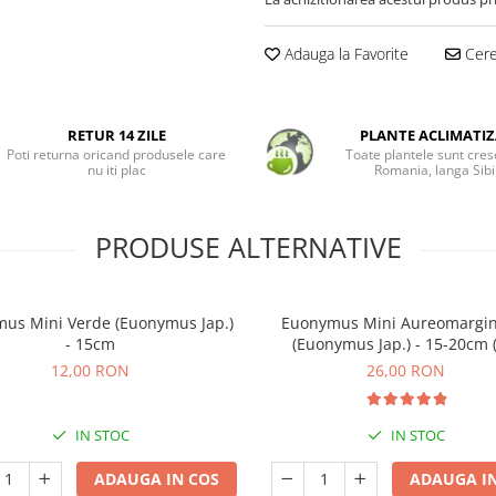
Adauga la Favorite
Cere 
RETUR 14 ZILE
PLANTE ACLIMATIZ
Poti returna oricand produsele care
Toate plantele sunt cres
nu iti plac
Romania, langa Sibi
PRODUSE ALTERNATIVE
us Mini Verde (Euonymus Jap.)
Euonymus Mini Aureomargin
- 15cm
(Euonymus Jap.) - 15-20cm 
12,00 RON
26,00 RON
IN STOC
IN STOC
ADAUGA IN COS
ADAUGA IN