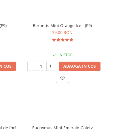
(P9)
Berberis Mini Orange Ice - (P9)
Osman
39,00 RON
IN STOC
N COS
ADAUGA IN COS
l de foc)
Euonymus Mini Emerald Gaiety
Euony