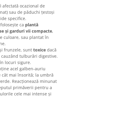
i afectată ocazional de
gnat) sau de păduchi țestoși
ide specifice.
 folosește ca
plantă
se și garduri vii compacte
,
e culoare, sau plantat în
ne.
 și frunzele, sunt
toxice
dacă
cauzând tulburări digestive.
n locuri sigure.
ține acel galben-auriu
ie cât mai însorită; la umbră
 verde. Reacționează minunat
eputul primăverii pentru a
culorile cele mai intense și