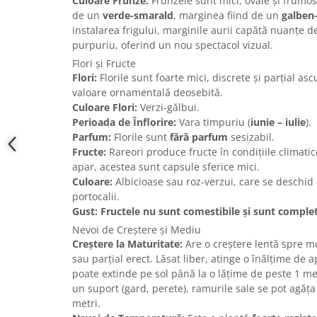
Culoare Frunze:
Frunzele sunt mici, ovale și frumos 
de un
verde-smarald
, marginea fiind de un
galben-
instalarea frigului, marginile aurii capătă nuanțe d
purpuriu, oferind un nou spectacol vizual.
Flori și Fructe
Flori:
Florile sunt foarte mici, discrete și parțial as
valoare ornamentală deosebită.
Culoare Flori:
Verzi-gălbui.
Perioada de Înflorire:
Vara timpuriu (
iunie – iulie
).
Parfum:
Florile sunt
fără parfum
sesizabil.
Fructe:
Rareori produce fructe în condițiile climati
apar, acestea sunt capsule sferice mici.
Culoare:
Albicioase sau roz-verzui, care se deschid
portocalii.
Gust:
Fructele nu sunt comestibile și sunt comple
Nevoi de Creștere și Mediu
Creștere la Maturitate:
Are o creștere lentă spre m
sau parțial erect. Lăsat liber, atinge o înălțime de 
poate extinde pe sol până la o lățime de peste 1 me
un suport (gard, perete), ramurile sale se pot agăța 
metri.