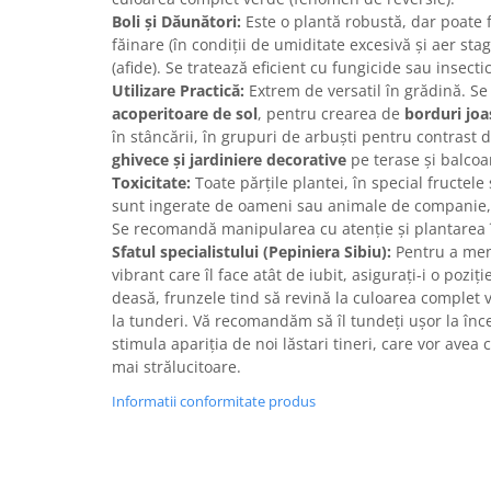
Boli și Dăunători:
Este o plantă robustă, dar poate f
făinare (în condiții de umiditate excesivă și aer sta
(afide). Se tratează eficient cu fungicide sau insectic
Utilizare Practică:
Extrem de versatil în grădină. Se
acoperitoare de sol
, pentru crearea de
borduri joa
în stâncării, în grupuri de arbuști pentru contrast d
ghivece și jardiniere decorative
pe terase și balcoa
Toxicitate:
Toate părțile plantei, în special fructele
sunt ingerate de oameni sau animale de companie, 
Se recomandă manipularea cu atenție și plantarea î
Sfatul specialistului (Pepiniera Sibiu):
Pentru a men
vibrant care îl face atât de iubit, asigurați-i o poziț
deasă, frunzele tind să revină la culoarea complet
la tunderi. Vă recomandăm să îl tundeți ușor la înc
stimula apariția de noi lăstari tineri, care vor avea 
mai strălucitoare.
Informatii conformitate produs