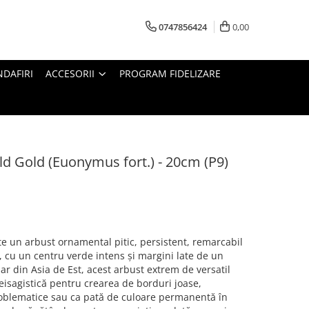
0747856424
0,00
DAFIRI
ACCESORII
PROGRAM FIDELIZARE
 Gold (Euonymus fort.) - 20cm (P9)
e un arbust ornamental pitic, persistent, remarcabil
r, cu un centru verde intens și margini late de un
nar din Asia de Est, acest arbust extrem de versatil
peisagistică pentru crearea de borduri joase,
roblematice sau ca pată de culoare permanentă în