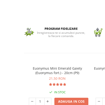
Seminte de Ierburi
Seminte de Legume/Fructe
PROGRAM FIDELIZARE
Inregistreaza-te si acumulezi puncte,
la fiecare comanda.
Euonymus Mini Emerald Gaiety
Euonym
(Euonymus fort.) - 20cm (P9)
21,50 RON
IN STOC
ADAUGA IN COS