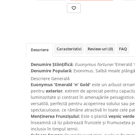
Caracteristici
Review-uri
(0)
FAQ
Descriere
Denumire Științifică:
Euonymus fortunei
'Emerald '
Denumire Populară:
Evonimus, Salbă moale plângă
Descriere Generală
Euonymus 'Emerald 'n' Gold'
este un arbust orname
pentru
exterior
, extrem de apreciat pentru capacit
luminozitate și contrast în amenajările peisagistice.
versatilă, perfectă pentru acoperirea solului sau p
spectaculoase, ce rămâne atractivă în toate cele pa
Menținerea Frunzișului:
Este o plantă
veșnic verde
înseamnă că își păstrează frunzele și frumusețea pe
inclusiv în timpul iernii.