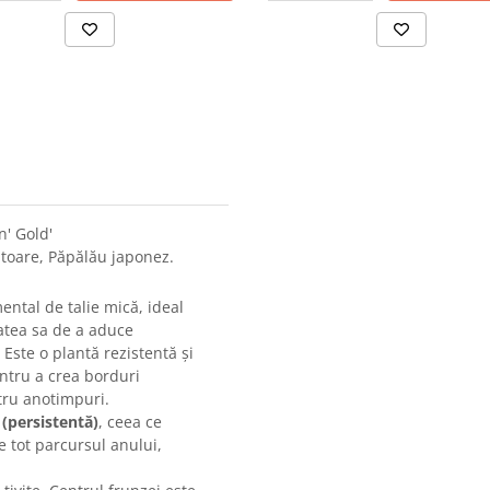
n' Gold'
toare, Păpălău japonez.
ntal de talie mică, ideal
atea sa de a aduce
 Este o plantă rezistentă și
entru a crea borduri
tru anotimpuri.
 (persistentă)
, ceea ce
 tot parcursul anului,