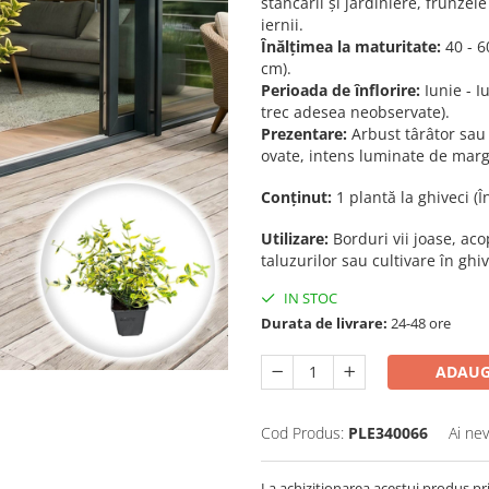
stâncării și jardiniere, frunze
iernii.
Înălțimea la maturitate:
40 - 6
cm).
Perioada de înflorire:
Iunie - Iu
trec adesea neobservate).
Prezentare:
Arbust târâtor sau 
ovate, intens luminate de margi
Conținut:
1 plantă la ghiveci (
Utilizare:
Borduri vii joase, acop
taluzurilor sau cultivare în ghi
IN STOC
Durata de livrare:
24-48 ore
ADAUG
Cod Produs:
PLE340066
Ai nev
La achizitionarea acestui produs pr