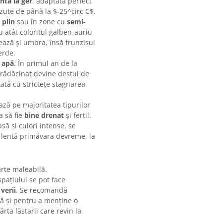
ntă la ger
, adaptată perfect
ute de până la $-25^circ C$.
 plin
sau în zone cu
semi-
 atât coloritul galben-auriu
rează și umbra, însă frunzișul
erde.
 apă
. În primul an de la
nrădăcinat devine destul de
tată cu strictețe stagnarea
ză pe majoritatea tipurilor
a să fie
bine drenat
și fertil.
să și culori intense, se
 lentă primăvara devreme, la
oarte maleabilă.
pațiului se pot face
 verii
. Se recomandă
ă și pentru a menține o
ta lăstarii care revin la