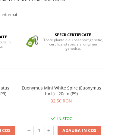
informatii
SPECII CERTIFICATE
ATE
Toate plantele au pasaport genetic,
cute in
certificand specia si originea
u.
genetica.
atus
Euonymus Mini White Spire (Euonymus
Euonymus Mi
(P9)
fort.) - 20cm (P9)
32,50 RON
IN STOC
 COS
ADAUGA IN COS