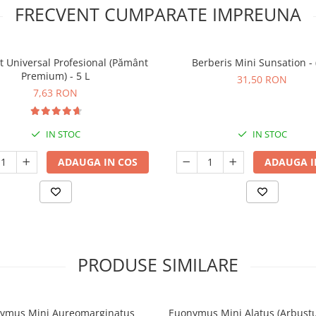
FRECVENT CUMPARATE IMPREUNA
t Universal Profesional (Pământ
Berberis Mini Sunsation - 
Premium) - 5 L
31,50 RON
7,63 RON
IN STOC
IN STOC
ADAUGA IN COS
ADAUGA I
PRODUSE SIMILARE
ymus Mini Aureomarginatus
Euonymus Mini Alatus (Arbustu