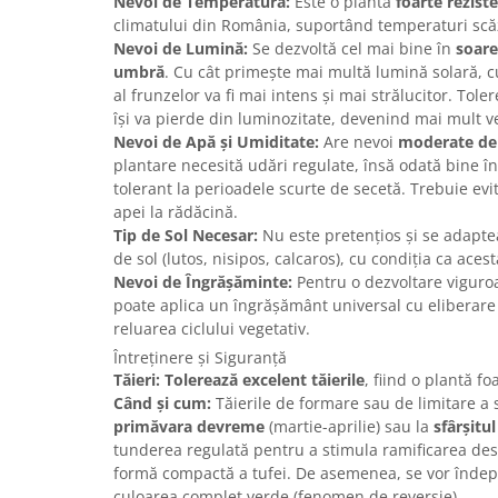
Nevoi de Temperatură:
Este o plantă
foarte reziste
climatului din România, suportând temperaturi scăz
Nevoi de Lumină:
Se dezvoltă cel mai bine în
soare
umbră
. Cu cât primește mai multă lumină solară, cu
al frunzelor va fi mai intens și mai strălucitor. Tole
își va pierde din luminozitate, devenind mai mult v
Nevoi de Apă și Umiditate:
Are nevoi
moderate de
plantare necesită udări regulate, însă odată bine î
tolerant la perioadele scurte de secetă. Trebuie evi
apei la rădăcină.
Tip de Sol Necesar:
Nu este pretențios și se adaptea
de sol (lutos, nisipos, calcaros), cu condiția ca acest
Nevoi de Îngrășăminte:
Pentru o dezvoltare viguroa
poate aplica un îngrășământ universal cu eliberare
reluarea ciclului vegetativ.
Întreținere și Siguranță
Tăieri:
Tolerează excelent tăierile
, fiind o plantă f
Când și cum:
Tăierile de formare sau de limitare a s
primăvara devreme
(martie-aprilie) sau la
sfârșitul
tunderea regulată pentru a stimula ramificarea des
formă compactă a tufei. De asemenea, se vor îndepăr
culoarea complet verde (fenomen de reversie).