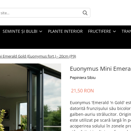
SEMINTE ȘI BULBI
PLANTE INTERIOR
FRUCTIFERE
TRAN
 Emerald Gold (Euonymus fort.) - 20cm (P9)
Euonymus Mini Emerald
Pepiniera Sibiu
21,50 RON
Euonymus 'Emerald 'n Gold' est
datorită frunzișului său bicolo
galben-auriu strălucitor. Origi
este utilizat pe scară largă în 
acoperirea solului în zonele p