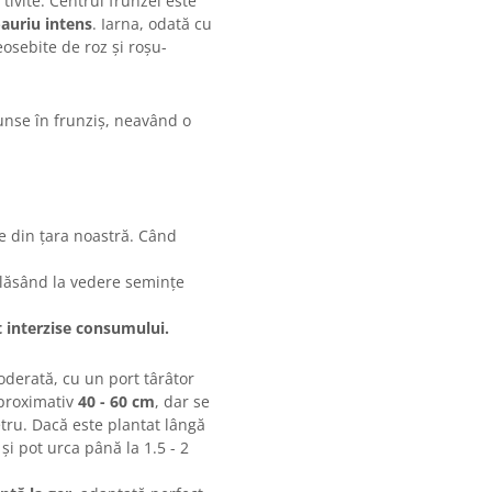
tivite. Centrul frunzei este
auriu intens
. Iarna, odată cu
eosebite de roz și roșu-
cunse în frunziș, neavând o
ce din țara noastră. Când
 lăsând la vedere semințe
t interzise consumului.
oderată, cu un port târâtor
aproximativ
40 - 60 cm
, dar se
tru. Dacă este plantat lângă
și pot urca până la 1.5 - 2