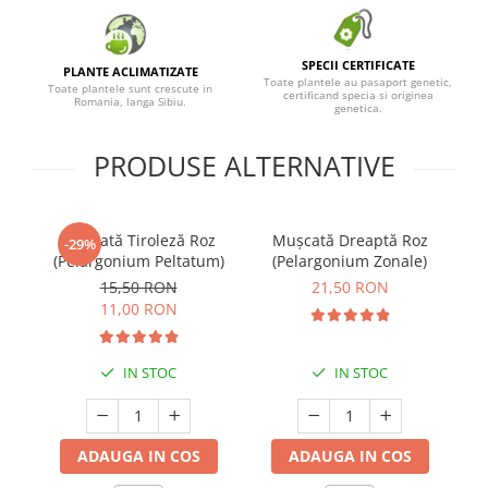
SPECII CERTIFICATE
PLANTE ACLIMATIZATE
Toate plantele au pasaport genetic,
Toate plantele sunt crescute in
certificand specia si originea
Romania, langa Sibiu.
genetica.
PRODUSE ALTERNATIVE
Mușcată Tiroleză Roz
Mușcată Dreaptă Roz
M
-29%
(Pelargonium Peltatum)
(Pelargonium Zonale)
15,50 RON
21,50 RON
11,00 RON
IN STOC
IN STOC
ADAUGA IN COS
ADAUGA IN COS