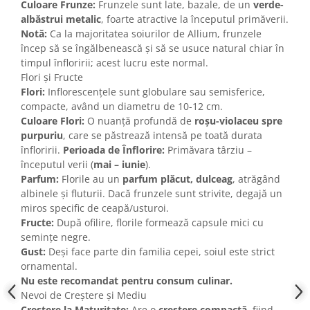
Culoare Frunze:
Frunzele sunt late, bazale, de un
verde-
albăstrui metalic
, foarte atractive la începutul primăverii.
Notă:
Ca la majoritatea soiurilor de Allium, frunzele
încep să se îngălbenească și să se usuce natural chiar în
timpul înfloririi; acest lucru este normal.
Flori și Fructe
Flori:
Inflorescențele sunt globulare sau semisferice,
compacte, având un diametru de 10-12 cm.
Culoare Flori:
O nuanță profundă de
roșu-violaceu spre
purpuriu
, care se păstrează intensă pe toată durata
înfloririi.
Perioada de Înflorire:
Primăvara târziu –
începutul verii (
mai – iunie
).
Parfum:
Florile au un
parfum plăcut, dulceag
, atrăgând
albinele și fluturii. Dacă frunzele sunt strivite, degajă un
miros specific de ceapă/usturoi.
Fructe:
După ofilire, florile formează capsule mici cu
semințe negre.
Gust:
Deși face parte din familia cepei, soiul este strict
ornamental.
Nu este recomandat pentru consum culinar.
Nevoi de Creștere și Mediu
Creștere la Maturitate:
Are o
creștere compactă
, fiind