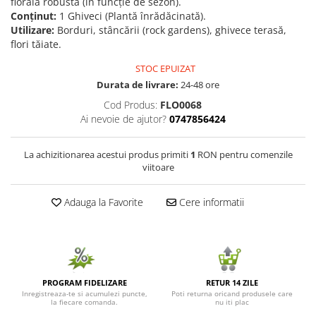
florală robustă (în funcție de sezon).
Conținut:
1 Ghiveci (Plantă înrădăcinată).
Seminte de Ierburi
Utilizare:
Borduri, stâncării (rock gardens), ghivece terasă,
Seminte de Legume/Fructe
flori tăiate.
STOC EPUIZAT
Durata de livrare:
24-48 ore
Cod Produs:
FLO0068
Ai nevoie de ajutor?
0747856424
La achizitionarea acestui produs primiti
1
RON pentru comenzile
viitoare
Adauga la Favorite
Cere informatii
PROGRAM FIDELIZARE
RETUR 14 ZILE
Inregistreaza-te si acumulezi puncte,
Poti returna oricand produsele care
la fiecare comanda.
nu iti plac