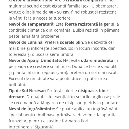
mult mai scund decât giganții familiei (ex. 'Globemaster').
Atinge o înălțime de
40 - 50 cm
, fiind robust și rezistent
la vânt, fără a necesita tutoriere.
Nevoi de Temperatură:
Este
foarte rezistentă la ger
și la
condițiile climatice din România. Bulbii rezistă în pământ
peste iarnă fără probleme.
Nevoi de Lumină:
Preferă
soarele plin
. Se dezvoltă cel
mai bine și înflorește spectaculos în locuri însorite, dar
tolerează și o ușoară semi-umbră.
Nevoi de Apă și Umiditate:
Necesită
udare moderată
în
perioada de creștere și înflorire. După ce florile s-au ofilit
și planta intră în repaus (vara), preferă un sol mai uscat.
Excesul de umiditate vara poate duce la putrezirea
bulbului.
Tip de Sol Necesar:
Preferă solurile
nisipoase, bine
drenate
. Drenajul este esențial; în solurile argiloase grele
se recomandă adăugarea de nisip sau pietriș la plantare.
Nevoi de Îngrășăminte:
Se poate aplica un îngrășământ
special pentru bulboase primăvara devreme, la apariția
frunzelor, pentru a susține formarea florii.
Întreținere și Siguranță