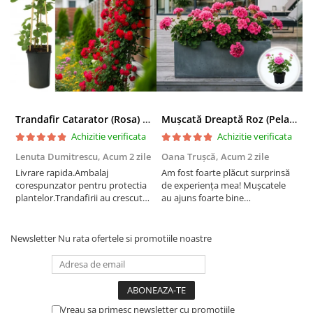
Trandafir Catarator (Rosa) Red Climber - 75cm
Mușcată Dreaptă Roz (Pelargonium Zonale)
Achizitie verificata
Achizitie verificata
Lenuta Dumitrescu,
Acum 2 zile
Oana Trușcă,
Acum 2 zile
E
Livrare rapida.Ambalaj
Am fost foarte plăcut surprinsă
I
corespunzator pentru protectia
de experiența mea! Mușcatele
f
plantelor.Trandafirii au crescut
au ajuns foarte bine
r
deja.Multumesc.
împachetate, în stare impecabilă,
c
fără să fie afectate pe timpul
c
transportului. Se vede că au fost
c
Newsletter
Nu rata ofertele si promotiile noastre
ambalate cu multă grijă. Acum
v
sunt frumos înflorite și...
e
Vreau sa primesc newsletter cu promotiile