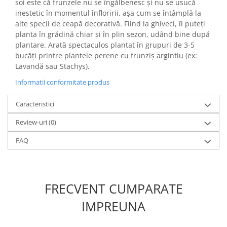
soi este că frunzele nu se îngălbenesc și nu se usucă
inestetic în momentul înfloririi, așa cum se întâmplă la
alte specii de ceapă decorativă. Fiind la ghiveci, îl puteți
planta în grădină chiar și în plin sezon, udând bine după
plantare. Arată spectaculos plantat în grupuri de 3-5
bucăți printre plantele perene cu frunziș argintiu (ex:
Lavandă sau Stachys).
Informatii conformitate produs
Caracteristici
Review-uri
(0)
FAQ
FRECVENT CUMPARATE
IMPREUNA