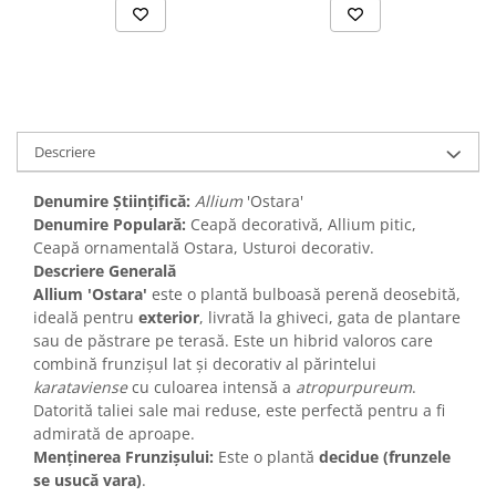
Descriere
Denumire Științifică:
Allium
'Ostara'
Denumire Populară:
Ceapă decorativă, Allium pitic,
Ceapă ornamentală Ostara, Usturoi decorativ.
Descriere Generală
Allium 'Ostara'
este o plantă bulboasă perenă deosebită,
ideală pentru
exterior
, livrată la ghiveci, gata de plantare
sau de păstrare pe terasă. Este un hibrid valoros care
combină frunzișul lat și decorativ al părintelui
karataviense
cu culoarea intensă a
atropurpureum
.
Datorită taliei sale mai reduse, este perfectă pentru a fi
admirată de aproape.
Menținerea Frunzișului:
Este o plantă
decidue (frunzele
se usucă vara)
.