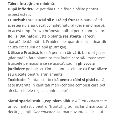
Tăieri:
Întreținere minimă
.
După înflorire:
Se pot tăia tijele florale ofilite pentru
aspect estetic.
Frunzișul:
Este crucial
să nu tăiați frunzele
până când
acestea nu s-au uscat complet natural (devenind maro).
În acest timp, frunza hrănește bulbul pentru anul viitor.
Boli și Dăunători:
Este o plantă
rezistentă
, rareori
atacată de dăunători. Problemele apar de obicei doar din
cauza excesului de apă (putregai).
Utilizare Practică:
Ideală pentru
stâncării
, borduri joase
(plantată în fața plantelor mai înalte care să-i mascheze
frunzele pe măsură ce se usucă), sau în
ghivece și
jardiniere
pe balcon. Florile sunt excelente ca
flori tăiate
sau uscate pentru aranjamente.
Toxicitate:
Planta este
toxică pentru câini și pisici
dacă
este ingerată în cantități mari (conține compuși care pot
afecta celulele roșii ale animalelor).
Sfatul specialistului (Pepiniera Sibiu):
Allium Ostara
este
un soi fantastic pentru "frontul" grădinii, fiind mai scund
decât giganții
Globemaster
. Un mare avantaj al acestui