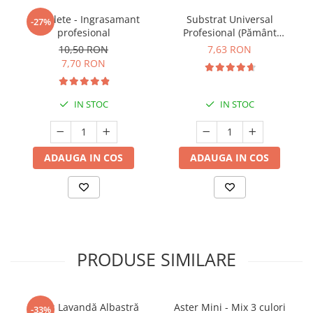
5 Tablete - Ingrasamant
Substrat Universal
-27%
profesional
Profesional (Pământ
Premium) - 5 L
10,50 RON
7,63 RON
7,70 RON
IN STOC
IN STOC
ADAUGA IN COS
ADAUGA IN COS
PRODUSE SIMILARE
Butaș Lavandă Albastră
Aster Mini - Mix 3 culori
-33%