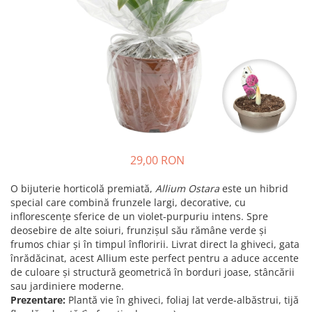
Prun - Prunus
Bulbi de Delphinium
Bulbi de Echinacea
Păr - Pyrus communis
Bulbi de Frezie
Smochini - Ficus carica
Bulbi de Fritillaria
Viță de Vie - Vitis
Bulbi de Gaillardia (Kokarda)
Zmeur - Rubus
Bulbi de Gladiole
Bulbi de Irisi - Stanjenel
Bulbi de Lalele
Bulbi de Leucanthemum
29,00 RON
Bulbi de Muscari
Bulbi de Narcise
O bijuterie horticolă premiată,
Allium Ostara
este un hibrid
Bulbi de Ranunculus
special care combină frunzele largi, decorative, cu
inflorescențe sferice de un violet-purpuriu intens. Spre
Bulbi de Tigridia
deosebire de alte soiuri, frunzișul său rămâne verde și
Bulbi de Zambile
frumos chiar și în timpul înfloririi. Livrat direct la ghiveci, gata
Bulbi de Zantedeschia
înrădăcinat, acest Allium este perfect pentru a aduce accente
de culoare și structură geometrică în borduri joase, stâncării
Bulbi Sparaxis
sau jardiniere moderne.
Mixuri de Bulbi
Prezentare:
Plantă vie în ghiveci, foliaj lat verde-albăstrui, tijă
Seminte de Flori