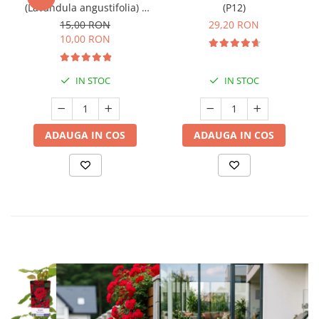
(Lavandula angustifolia) -
(P12)
Înrădăcinat
15,00 RON
29,20 RON
10,00 RON
IN STOC
IN STOC
ADAUGA IN COS
ADAUGA IN COS