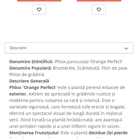
Descriere
Denumire Științifică:
Phlox paniculata
'Orange Perfect'
Denumire Populară:
Brumărele, Scânteiuță, Flori de paie,
Phlox de grădină.
Descriere Generală
Phlox 'Orange Perfect'
este o plantă perenă erbacee de
exterior
, extrem de apreciată în grădinile rustice și
moderne pentru culoarea sa rară și intensă. Este o
varietate viguroasă, care formează tufe erecte și bogate,
oferind un spectacol vizual de lungă durată în mijlocul
verii. Fiind livrată ca plantă înrădăcinată, are avantajul
unei prinderi rapide și a unei înfloriri sigure în sezon.
Menținerea Frunzișului:
Este o plantă
decidue (își pierde