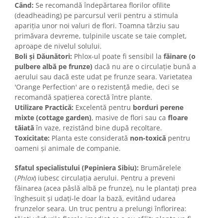
Când:
Se recomandă îndepărtarea florilor ofilite
(deadheading) pe parcursul verii pentru a stimula
apariția unor noi valuri de flori. Toamna târziu sau
primăvara devreme, tulpinile uscate se taie complet,
aproape de nivelul solului.
Boli și Dăunători:
Phlox-ul poate fi sensibil la
făinare (o
pulbere albă pe frunze)
dacă nu are o circulație bună a
aerului sau dacă este udat pe frunze seara. Varietatea
'Orange Perfection' are o rezistență medie, deci se
recomandă spațierea corectă între plante.
Utilizare Practică:
Excelentă pentru
borduri perene
mixte (cottage garden)
, masive de flori sau ca
floare
tăiată
în vaze, rezistând bine după recoltare.
Toxicitate:
Planta este considerată
non-toxică
pentru
oameni și animale de companie.
Sfatul specialistului (Pepiniera Sibiu):
Brumărelele
(
Phlox
) iubesc circulația aerului. Pentru a preveni
făinarea (acea pâslă albă pe frunze), nu le plantați prea
înghesuit și udați-le doar la bază, evitând udarea
frunzelor seara. Un truc pentru a prelungi înflorirea: