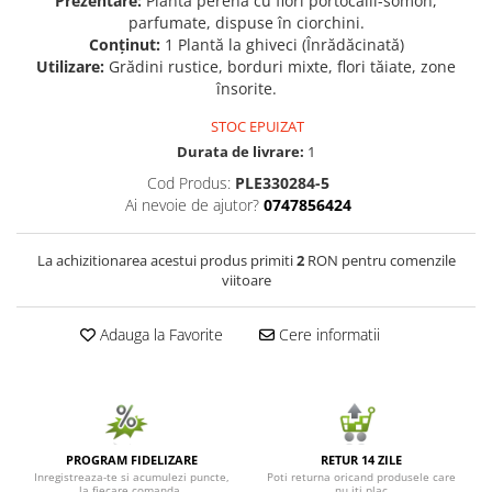
Prezentare:
Plantă perenă cu flori portocalii-somon,
parfumate, dispuse în ciorchini.
Seminte de Ierburi
Conținut:
1 Plantă la ghiveci (Înrădăcinată)
Seminte de Legume/Fructe
Utilizare:
Grădini rustice, borduri mixte, flori tăiate, zone
însorite.
STOC EPUIZAT
Durata de livrare:
1
Cod Produs:
PLE330284-5
Ai nevoie de ajutor?
0747856424
La achizitionarea acestui produs primiti
2
RON pentru comenzile
viitoare
Adauga la Favorite
Cere informatii
PROGRAM FIDELIZARE
RETUR 14 ZILE
Inregistreaza-te si acumulezi puncte,
Poti returna oricand produsele care
la fiecare comanda.
nu iti plac