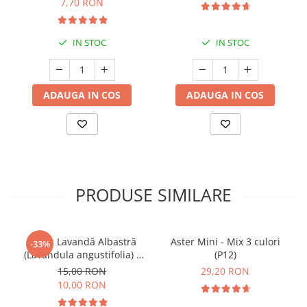
7,70 RON
IN STOC
IN STOC
ADAUGA IN COS
ADAUGA IN COS
PRODUSE SIMILARE
Butaș Lavandă Albastră
Aster Mini - Mix 3 culori
-33%
(Lavandula angustifolia) -
(P12)
Înrădăcinat
15,00 RON
29,20 RON
10,00 RON