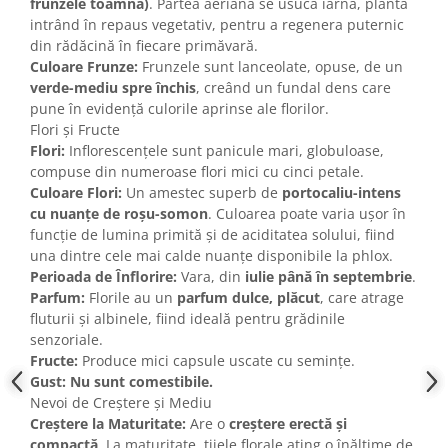
frunzele toamna)
. Partea aeriană se usucă iarna, planta
intrând în repaus vegetativ, pentru a regenera puternic
din rădăcină în fiecare primăvară.
Culoare Frunze:
Frunzele sunt lanceolate, opuse, de un
verde-mediu spre închis
, creând un fundal dens care
pune în evidență culorile aprinse ale florilor.
Flori și Fructe
Flori:
Inflorescențele sunt panicule mari, globuloase,
compuse din numeroase flori mici cu cinci petale.
Culoare Flori:
Un amestec superb de
portocaliu-intens
cu nuanțe de roșu-somon
. Culoarea poate varia ușor în
funcție de lumina primită și de aciditatea solului, fiind
una dintre cele mai calde nuanțe disponibile la phlox.
Perioada de Înflorire:
Vara, din
iulie până în septembrie
.
Parfum:
Florile au un
parfum dulce, plăcut
, care atrage
fluturii și albinele, fiind ideală pentru grădinile
senzoriale.
Fructe:
Produce mici capsule uscate cu semințe.
Gust:
Nu sunt comestibile.
Nevoi de Creștere și Mediu
Creștere la Maturitate:
Are o
creștere erectă și
compactă
. La maturitate, tijele florale ating o înălțime de