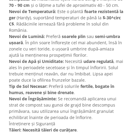
70 - 90 cm
și o lățime a tufei de aproximativ 40 - 50 cm.
Nevoi de Temperatură:
Este o plantă
foarte rezistentă la
ger
(Hardy), suportând temperaturi de până la
$-30^circ
C$
. Rădăcinile iernează fără probleme în solul din
România.
Nevoi de Lumină:
Preferă
soarele plin
sau
semi-umbra
ușoară
. În plin soare înflorește cel mai abundent, însă în
zonele cu veri toride, o ușoară umbrire după-amiaza
ajută la menținerea prospețimii florilor.
Nevoi de Apă și Umiditate:
Necesită
udare regulată
, mai
ales în perioadele secetoase și în timpul înfloririi. Solul
trebuie menținut reavăn, dar nu îmbibat. Lipsa apei
poate duce la ofilirea frunzelor bazale.
Tip de Sol Necesar:
Preferă solurile
fertile, bogate în
humus, reavene și bine drenate
.
Nevoi de Îngrășăminte:
Se recomandă aplicarea unui
strat de compost sau gunoi de grajd bine descompus
primăvara, sau utilizarea unui îngrășământ granulat
echilibrat înainte de perioada de înflorire.
Întreținere și Siguranță
Tăieri:
Necesită tăieri de curățare
.