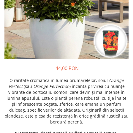
Prun - Prunus
Bulbi de Delphinium
Bulbi de Echinacea
Păr - Pyrus communis
Bulbi de Frezie
Smochini - Ficus carica
Bulbi de Fritillaria
Viță de Vie - Vitis
Bulbi de Gaillardia (Kokarda)
Zmeur - Rubus
Bulbi de Gladiole
Bulbi de Irisi - Stanjenel
Bulbi de Lalele
Bulbi de Leucanthemum
44,00 RON
Bulbi de Muscari
Bulbi de Narcise
O raritate cromatică în lumea brumărelelor, soiul
Orange
Bulbi de Ranunculus
Perfect
(sau
Orange Perfection
) încântă privirea cu nuanțe
vibrante de portocaliu-somon, care devin și mai intense în
Bulbi de Tigridia
lumina apusului. Este o plantă perenă robustă, cu tije înalte
Bulbi de Zambile
și inflorescențe bogate, sferice, care emană un parfum
Bulbi de Zantedeschia
dulceag, specific verilor de altădată. Originară din selecții
olandeze, este piesa de rezistență în orice grădină rustică sau
Bulbi Sparaxis
bordură perenă.
Mixuri de Bulbi
Seminte de Flori