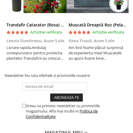
Trandafir Catarator (Rosa) Red Climber - 75cm
Mușcată Dreaptă Roz (Pelargonium Zonale)
Achizitie verificata
Achizitie verificata
Lenuta Dumitrescu,
Acum 5 zile
Oana Trușcă,
Acum 5 zile
E
Livrare rapida.Ambalaj
Am fost foarte plăcut surprinsă
I
corespunzator pentru protectia
de experiența mea! Mușcatele
f
plantelor.Trandafirii au crescut
au ajuns foarte bine
r
deja.Multumesc.
împachetate, în stare impecabilă,
c
fără să fie afectate pe timpul
c
transportului. Se vede că au fost
c
Newsletter
Nu rata ofertele si promotiile noastre
ambalate cu multă grijă. Acum
v
sunt frumos înflorite și...
e
Vreau sa primesc newsletter cu promotiile
magazinului. Afla mai multe in
Politica de
Confidentialitate
MAGAZINUL MEU