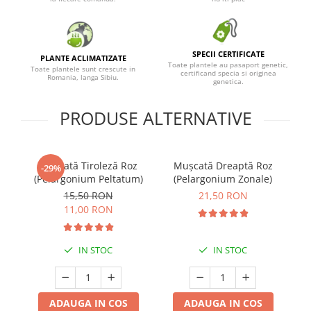
SPECII CERTIFICATE
PLANTE ACLIMATIZATE
Toate plantele au pasaport genetic,
Toate plantele sunt crescute in
certificand specia si originea
Romania, langa Sibiu.
genetica.
PRODUSE ALTERNATIVE
Mușcată Tiroleză Roz
Mușcată Dreaptă Roz
M
-29%
(Pelargonium Peltatum)
(Pelargonium Zonale)
15,50 RON
21,50 RON
11,00 RON
IN STOC
IN STOC
ADAUGA IN COS
ADAUGA IN COS