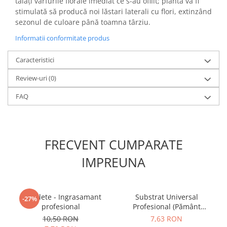
tăiați vârfurile florale imediat ce s-au ofilit; planta va fi
stimulată să producă noi lăstari laterali cu flori, extinzând
sezonul de culoare până toamna târziu.
Informatii conformitate produs
Caracteristici
Review-uri
(0)
FAQ
FRECVENT CUMPARATE
IMPREUNA
5 Tablete - Ingrasamant
Substrat Universal
-27%
profesional
Profesional (Pământ
Premium) - 5 L
10,50 RON
7,63 RON