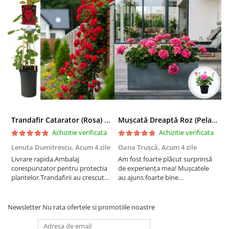
Trandafir Catarator (Rosa) Red Climber - 75cm
Mușcată Dreaptă Roz (Pelargonium Zonale)
Achizitie verificata
Achizitie verificata
Lenuta Dumitrescu,
Acum 4 zile
Oana Trușcă,
Acum 4 zile
E
Livrare rapida.Ambalaj
Am fost foarte plăcut surprinsă
I
corespunzator pentru protectia
de experiența mea! Mușcatele
f
plantelor.Trandafirii au crescut
au ajuns foarte bine
r
deja.Multumesc.
împachetate, în stare impecabilă,
c
fără să fie afectate pe timpul
c
transportului. Se vede că au fost
c
Newsletter
Nu rata ofertele si promotiile noastre
ambalate cu multă grijă. Acum
v
sunt frumos înflorite și...
e