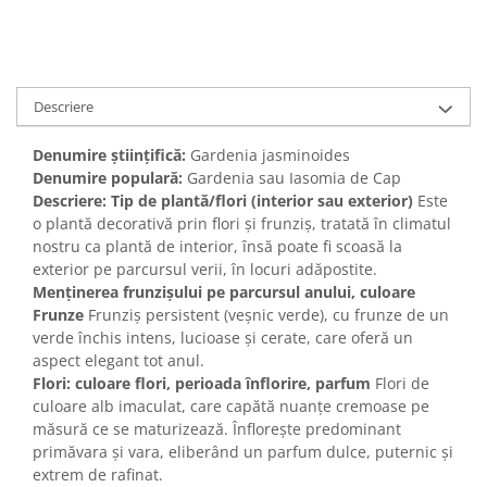
Descriere
Denumire științifică:
Gardenia jasminoides
Denumire populară:
Gardenia sau Iasomia de Cap
Descriere: Tip de plantă/flori (interior sau exterior)
Este
o plantă decorativă prin flori și frunziș, tratată în climatul
nostru ca plantă de interior, însă poate fi scoasă la
exterior pe parcursul verii, în locuri adăpostite.
Menținerea frunzișului pe parcursul anului, culoare
Frunze
Frunziș persistent (veșnic verde), cu frunze de un
verde închis intens, lucioase și cerate, care oferă un
aspect elegant tot anul.
Flori: culoare flori, perioada înflorire, parfum
Flori de
culoare alb imaculat, care capătă nuanțe cremoase pe
măsură ce se maturizează. Înflorește predominant
primăvara și vara, eliberând un parfum dulce, puternic și
extrem de rafinat.