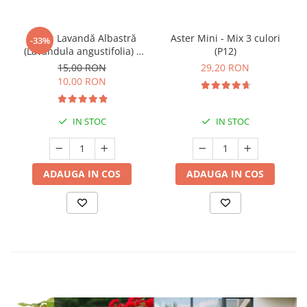
Butaș Lavandă Albastră
Aster Mini - Mix 3 culori
-33%
(Lavandula angustifolia) -
(P12)
Înrădăcinat
15,00 RON
29,20 RON
10,00 RON
IN STOC
IN STOC
ADAUGA IN COS
ADAUGA IN COS