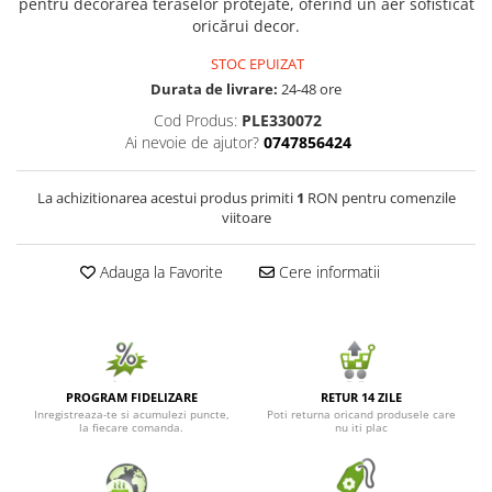
pentru decorarea teraselor protejate, oferind un aer sofisticat
oricărui decor.
Seminte de Ierburi
Seminte de Legume/Fructe
STOC EPUIZAT
Durata de livrare:
24-48 ore
Cod Produs:
PLE330072
Ai nevoie de ajutor?
0747856424
La achizitionarea acestui produs primiti
1
RON pentru comenzile
viitoare
Adauga la Favorite
Cere informatii
PROGRAM FIDELIZARE
RETUR 14 ZILE
Inregistreaza-te si acumulezi puncte,
Poti returna oricand produsele care
la fiecare comanda.
nu iti plac