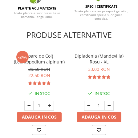
SPECII CERTIFICATE
PLANTE ACLIMATIZATE
Toate plantele au pasaport genetic,
Toate plantele sunt crescute in
certificand specia si originea
Romania, langa Sibiu.
genetica.
PRODUSE ALTERNATIVE
Floare de Colț
Dipladenia (Mandevilla)
-24%
(Leontopodium alpinum)
Rosu - XL
29,50 RON
33,00 RON
22,50 RON
IN STOC
IN STOC
ADAUGA IN COS
ADAUGA IN COS