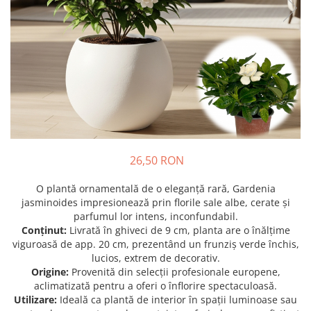
Prun - Prunus
Bulbi de Delphinium
Bulbi de Echinacea
Păr - Pyrus communis
Bulbi de Frezie
Smochini - Ficus carica
Bulbi de Fritillaria
Viță de Vie - Vitis
Bulbi de Gaillardia (Kokarda)
Zmeur - Rubus
Bulbi de Gladiole
Bulbi de Irisi - Stanjenel
Bulbi de Lalele
Bulbi de Leucanthemum
26,50 RON
Bulbi de Muscari
Bulbi de Narcise
O plantă ornamentală de o eleganță rară, Gardenia
Bulbi de Ranunculus
jasminoides impresionează prin florile sale albe, cerate și
parfumul lor intens, inconfundabil.
Bulbi de Tigridia
Conținut:
Livrată în ghiveci de 9 cm, planta are o înălțime
Bulbi de Zambile
viguroasă de app. 20 cm, prezentând un frunziș verde închis,
Bulbi de Zantedeschia
lucios, extrem de decorativ.
Origine:
Provenită din selecții profesionale europene,
Bulbi Sparaxis
aclimatizată pentru a oferi o înflorire spectaculoasă.
Mixuri de Bulbi
Utilizare:
Ideală ca plantă de interior în spații luminoase sau
Seminte de Flori