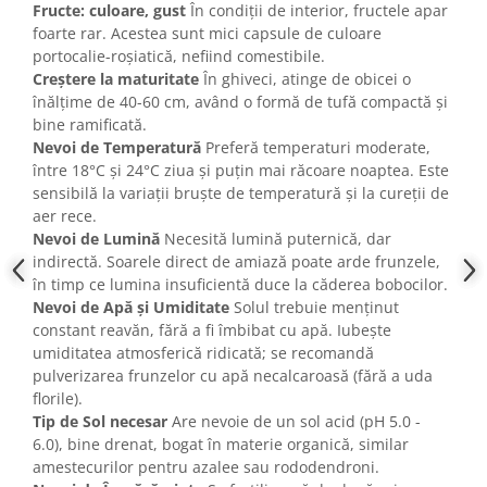
Fructe: culoare, gust
În condiții de interior, fructele apar
foarte rar. Acestea sunt mici capsule de culoare
portocalie-roșiatică, nefiind comestibile.
Creștere la maturitate
În ghiveci, atinge de obicei o
înălțime de 40-60 cm, având o formă de tufă compactă și
bine ramificată.
Nevoi de Temperatură
Preferă temperaturi moderate,
între 18°C și 24°C ziua și puțin mai răcoare noaptea. Este
sensibilă la variații bruște de temperatură și la cureții de
aer rece.
Nevoi de Lumină
Necesită lumină puternică, dar
indirectă. Soarele direct de amiază poate arde frunzele,
în timp ce lumina insuficientă duce la căderea bobocilor.
Nevoi de Apă și Umiditate
Solul trebuie menținut
constant reavăn, fără a fi îmbibat cu apă. Iubește
umiditatea atmosferică ridicată; se recomandă
pulverizarea frunzelor cu apă necalcaroasă (fără a uda
florile).
Tip de Sol necesar
Are nevoie de un sol acid (pH 5.0 -
6.0), bine drenat, bogat în materie organică, similar
amestecurilor pentru azalee sau rododendroni.