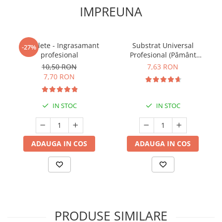
IMPREUNA
5 Tablete - Ingrasamant
Substrat Universal
-27%
profesional
Profesional (Pământ
Premium) - 5 L
10,50 RON
7,63 RON
7,70 RON
IN STOC
IN STOC
ADAUGA IN COS
ADAUGA IN COS
PRODUSE SIMILARE