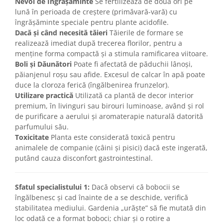
Nevoi de Îngrășăminte
Se fertilizează de două ori pe
lună în perioada de creștere (primăvară-vară) cu
îngrășăminte speciale pentru plante acidofile.
Dacă și când necesită tăieri
Tăierile de formare se
realizează imediat după trecerea florilor, pentru a
menține forma compactă și a stimula ramificarea viitoare.
Boli și Dăunători
Poate fi afectată de păduchii lânoși,
păianjenul roșu sau afide. Excesul de calcar în apă poate
duce la cloroza ferică (îngălbenirea frunzelor).
Utilizare practică
Utilizată ca plantă de decor interior
premium, în livinguri sau birouri luminoase, având și rol
de purificare a aerului și aromaterapie naturală datorită
parfumului său.
Toxicitate
Planta este considerată toxică pentru
animalele de companie (câini și pisici) dacă este ingerată,
putând cauza disconfort gastrointestinal.
Sfatul specialistului 1:
Dacă observi că bobocii se
îngălbenesc și cad înainte de a se deschide, verifică
stabilitatea mediului. Gardenia „urăște” să fie mutată din
loc odată ce a format boboci; chiar și o rotire a