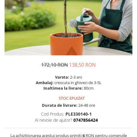
Prun - Prunus
Bulbi de Delphinium
Bulbi de Echinacea
Păr - Pyrus communis
Bulbi de Frezie
Smochini - Ficus carica
Bulbi de Fritillaria
Viță de Vie - Vitis
Bulbi de Gaillardia (Kokarda)
Zmeur - Rubus
Bulbi de Gladiole
Bulbi de Irisi - Stanjenel
Bulbi de Lalele
Bulbi de Leucanthemum
172,10 RON
138,50 RON
Bulbi de Muscari
Varsta:
2-3 ani
Bulbi de Narcise
Ambalaj:
crescuta in ghiveci de 3-5L
Bulbi de Ranunculus
Inaltimea la livrare:
80cm
Bulbi de Tigridia
STOC EPUIZAT
Bulbi de Zambile
Durata de livrare:
24-48 ore
Bulbi de Zantedeschia
Cod Produs:
PLE330140-1
Bulbi Sparaxis
Ai nevoie de ajutor?
0747856424
Mixuri de Bulbi
La achizitionarea acestui produs primiti
6
RON pentru comenzile
Seminte de Flori