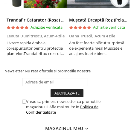
Trandafir Catarator (Rosa) Red Climber - 75cm
Mușcată Dreaptă Roz (Pelargonium Zonale)
Achizitie verificata
Achizitie verificata
Lenuta Dumitrescu,
Acum 4 zile
Oana Trușcă,
Acum 4 zile
E
Livrare rapida.Ambalaj
Am fost foarte plăcut surprinsă
I
corespunzator pentru protectia
de experiența mea! Mușcatele
f
plantelor.Trandafirii au crescut
au ajuns foarte bine
r
deja.Multumesc.
împachetate, în stare impecabilă,
c
fără să fie afectate pe timpul
c
transportului. Se vede că au fost
c
Newsletter
Nu rata ofertele si promotiile noastre
ambalate cu multă grijă. Acum
v
sunt frumos înflorite și...
e
Vreau sa primesc newsletter cu promotiile
magazinului. Afla mai multe in
Politica de
Confidentialitate
MAGAZINUL MEU