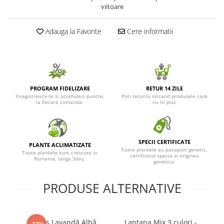
viitoare
Seminte de Ierburi
Seminte de Legume/Fructe
Adauga la Favorite
Cere informatii
PROGRAM FIDELIZARE
RETUR 14 ZILE
Inregistreaza-te si acumulezi puncte,
Poti returna oricand produsele care
la fiecare comanda.
nu iti plac
SPECII CERTIFICATE
PLANTE ACLIMATIZATE
Toate plantele au pasaport genetic,
Toate plantele sunt crescute in
certificand specia si originea
Romania, langa Sibiu.
genetica.
PRODUSE ALTERNATIVE
Butaș Lavandă Albă
Lantana Mix 3 culori -