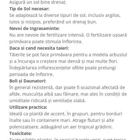
Asigură un sol bine drenat.
Tip de Sol necesar:
Se adaptează la diverse tipuri de sol, inclusiv argilos,
lutos și nisipos, preferând un drenaj bun.
Nevoi de Ingrasaminte:
Nu are nevoie de fertilizare intensă. O fertilizare ușoară
primăvara poate stimula înflorirea.
Daca si cand necesita taieri:
Tăierile se pot face primăvara pentru a modela arbustul
și a încuraja o creștere mai densă și mai multe flori.
Îndepărtarea inflorescențelor ofilite poate prelungi
perioada de înflorire.
Boli și Daunatori:
În general rezistentă, dar poate fi ocazional afectată de
afide, musculița albă sau făinare, mai ales în condiții de
umiditate ridicată și ventilație slabă.
Utilizare practica:
Ideală ca plantă de accent, în grupuri, pentru borduri
înalte sau în containere mari. Atrage fluturi și alte
polenizatoare, adăugând un aer tropical grădinii.
Toxicitate:
Toate părțile plantei, în special bacele verzi, sunt toxice