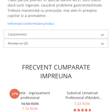
dacă sunt ingerate, cauzând probleme gastrointestinale.
Trebuie manevrată cu precauție, mai ales în preajma
copiilor și a animalelor.
Informatii conformitate produs
Caracteristici
Review-uri
(0)
FRECVENT CUMPARATE
IMPREUNA
5 Tablete - Ingrasamant
Substrat Universal
-27%
profesional
Profesional (Pământ
Premium) - 5 L
10,50 RON
7,63 RON
7,70 RON