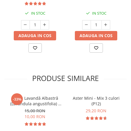
IN STOC
IN STOC
ADAUGA IN COS
ADAUGA IN COS
PRODUSE SIMILARE
Butaș Lavandă Albastră
Aster Mini - Mix 3 culori
-33%
(Lavandula angustifolia) -
(P12)
Înrădăcinat
15,00 RON
29,20 RON
10,00 RON