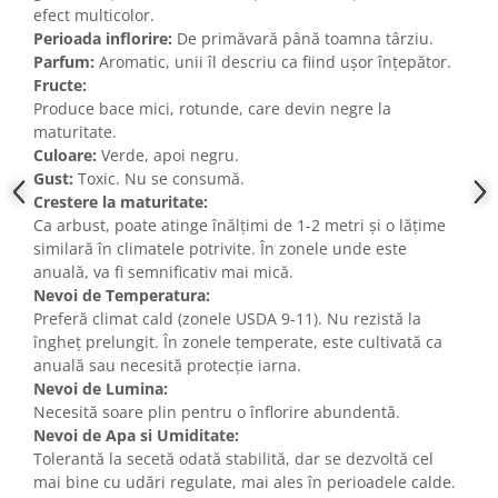
efect multicolor.
Perioada inflorire:
De primăvară până toamna târziu.
Parfum:
Aromatic, unii îl descriu ca fiind ușor înțepător.
Fructe:
Produce bace mici, rotunde, care devin negre la
maturitate.
Culoare:
Verde, apoi negru.
Gust:
Toxic. Nu se consumă.
Crestere la maturitate:
Ca arbust, poate atinge înălțimi de 1-2 metri și o lățime
similară în climatele potrivite. În zonele unde este
anuală, va fi semnificativ mai mică.
Nevoi de Temperatura:
Preferă climat cald (zonele USDA 9-11). Nu rezistă la
îngheț prelungit. În zonele temperate, este cultivată ca
anuală sau necesită protecție iarna.
Nevoi de Lumina:
Necesită soare plin pentru o înflorire abundentă.
Nevoi de Apa si Umiditate:
Tolerantă la secetă odată stabilită, dar se dezvoltă cel
mai bine cu udări regulate, mai ales în perioadele calde.