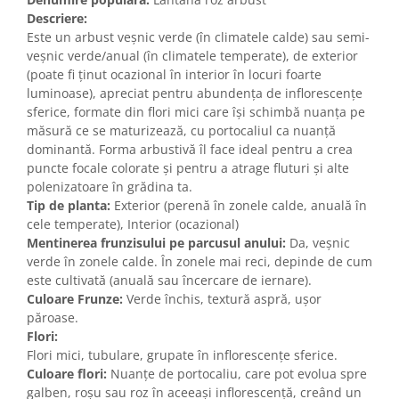
Descriere:
Este un arbust veșnic verde (în climatele calde) sau semi-
veșnic verde/anual (în climatele temperate), de exterior
(poate fi ținut ocazional în interior în locuri foarte
luminoase), apreciat pentru abundența de inflorescențe
sferice, formate din flori mici care își schimbă nuanța pe
măsură ce se maturizează, cu portocaliul ca nuanță
dominantă. Forma arbustivă îl face ideal pentru a crea
puncte focale colorate și pentru a atrage fluturi și alte
polenizatoare în grădina ta.
Tip de planta:
Exterior (perenă în zonele calde, anuală în
cele temperate), Interior (ocazional)
Mentinerea frunzisului pe parcusul anului:
Da, veșnic
verde în zonele calde. În zonele mai reci, depinde de cum
este cultivată (anuală sau încercare de iernare).
Culoare Frunze:
Verde închis, textură aspră, ușor
păroase.
Flori:
Flori mici, tubulare, grupate în inflorescențe sferice.
Culoare flori:
Nuanțe de portocaliu, care pot evolua spre
galben, roșu sau roz în aceeași inflorescență, creând un