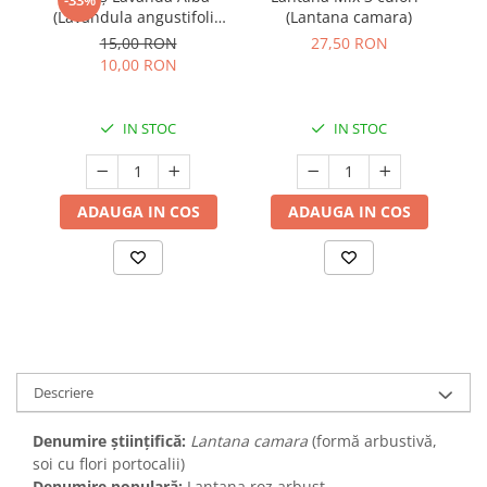
-33%
(Lavandula angustifolia
(Lantana camara)
(
White) - Înrădăcinat
15,00 RON
27,50 RON
10,00 RON
IN STOC
IN STOC
ADAUGA IN COS
ADAUGA IN COS
Descriere
Denumire științifică:
Lantana camara
(formă arbustivă,
soi cu flori portocalii)
Denumire populară:
Lantana roz arbust