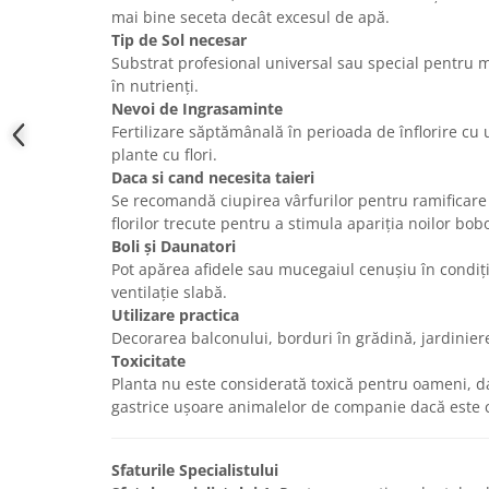
mai bine seceta decât excesul de apă.
Tip de Sol necesar
Substrat profesional universal sau special pentru 
în nutrienți.
Nevoi de Ingrasaminte
Fertilizare săptămânală în perioada de înflorire cu
plante cu flori.
Daca si cand necesita taieri
Se recomandă ciupirea vârfurilor pentru ramificare
florilor trecute pentru a stimula apariția noilor bobo
Boli și Daunatori
Pot apărea afidele sau mucegaiul cenușiu în condiți
ventilație slabă.
Utilizare practica
Decorarea balconului, borduri în grădină, jardinie
Toxicitate
Planta nu este considerată toxică pentru oameni, da
gastrice ușoare animalelor de companie dacă este c
Sfaturile Specialistului