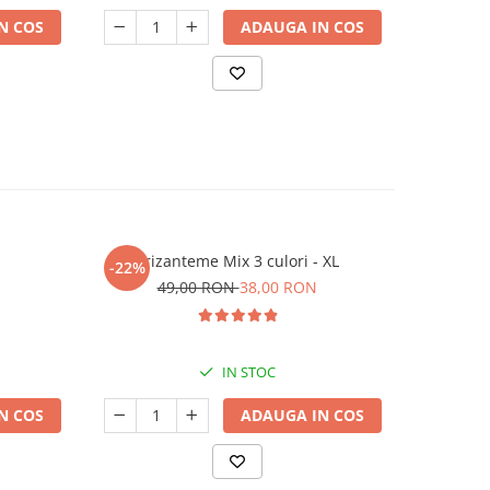
N COS
ADAUGA IN COS
Crizanteme Mix 3 culori - XL
Mușcată
-22%
-29%
49,00 RON
38,00 RON
1
IN STOC
N COS
ADAUGA IN COS