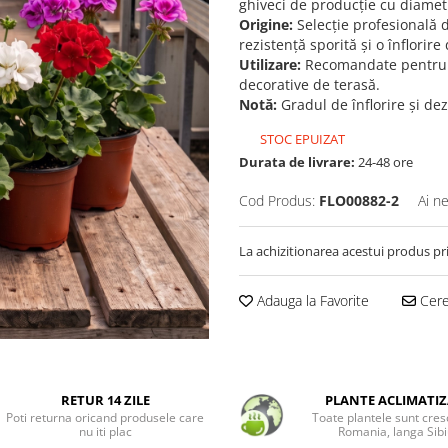
ghiveci de producție cu diamet
Origine:
Selecție profesională d
rezistență sporită și o înflorire
Utilizare:
Recomandate pentru ja
decorative de terasă.
Notă:
Gradul de înflorire și de
STOC EPUIZAT
Durata de livrare:
24-48 ore
Cod Produs:
FLO00882-2
Ai n
La achizitionarea acestui produs pr
Adauga la Favorite
Cere 
RETUR 14 ZILE
PLANTE ACLIMATIZ
Poti returna oricand produsele care
Toate plantele sunt cres
nu iti plac
Romania, langa Sibi