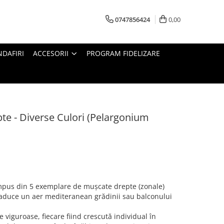
0747856424
0,00
DAFIRI
ACCESORII
PROGRAM FIDELIZARE
te - Diverse Culori (Pelargonium
ompus din 5 exemplare de mușcate drepte (zonale)
a aduce un aer mediteranean grădinii sau balconului
 viguroase, fiecare fiind crescută individual în