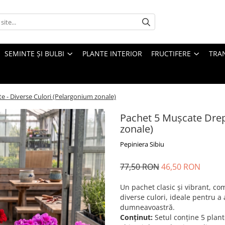
SEMINTE ȘI BULBI
PLANTE INTERIOR
FRUCTIFERE
TRAN
e - Diverse Culori (Pelargonium zonale)
Pachet 5 Mușcate Drep
zonale)
Pepiniera Sibiu
77,50 RON
46,50 RON
Un pachet clasic și vibrant, c
diverse culori, ideale pentru 
dumneavoastră.
Conținut:
Setul conține 5 plante