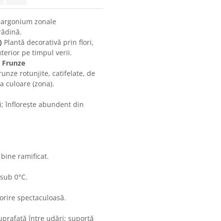
argonium zonale
rădină.
)
Plantă decorativă prin flori,
xterior pe timpul verii.
e Frunze
runze rotunjite, catifelate, de
a culoare (zona).
ri; înflorește abundent din
 bine ramificat.
 sub 0°C.
lorire spectaculoasă.
uprafață între udări; suportă