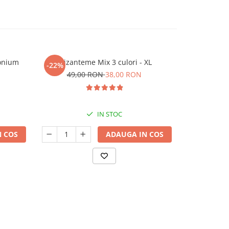
onium
Crizanteme Mix 3 culori - XL
Aster Min
-22%
49,00 RON
38,00 RON
IN STOC
 COS
ADAUGA IN COS