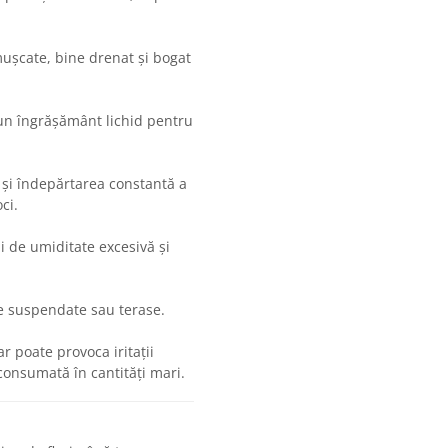
mușcate, bine drenat și bogat
 un îngrășământ lichid pentru
 și îndepărtarea constantă a
ci.
i de umiditate excesivă și
re suspendate sau terase.
r poate provoca iritații
onsumată în cantități mari.