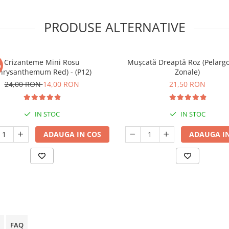
PRODUSE ALTERNATIVE
Crizanteme Mini Rosu
Mușcată Dreaptă Roz (Pelarg
%
hrysanthemum Red) - (P12)
Zonale)
24,00 RON
14,00 RON
21,50 RON
IN STOC
IN STOC
ADAUGA IN COS
ADAUGA IN
FAQ