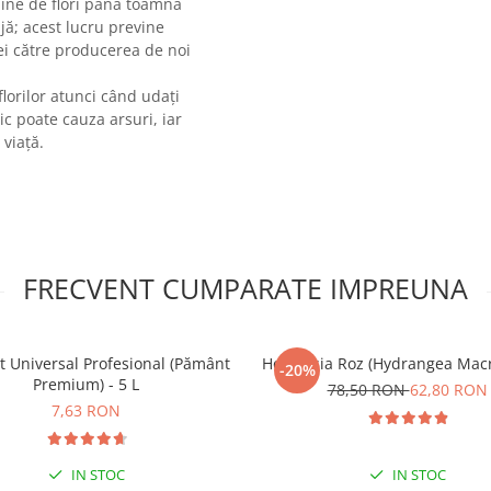
ine de flori până toamna
ijă; acest lucru previne
ei către producerea de noi
florilor atunci când udați
c poate cauza arsuri, iar
 viață.
FRECVENT CUMPARATE IMPREUNA
t Universal Profesional (Pământ
Hortensia Roz (Hydrangea Macr
-20%
Premium) - 5 L
78,50 RON
62,80 RON
7,63 RON
IN STOC
IN STOC