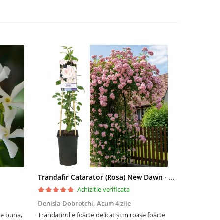
Trandafir Catarator (Rosa) New Dawn - 75cm
Artar Palma
Achizitie verificata
Denisia Dobrotchi,
Acum 4 zile
Hanceanu D
te buna,
Trandatirul e foarte delicat și miroase foarte
Felicitări