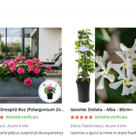
Mușcată Dreaptă Roz (Pelargonium Zonale)
Iasomie Stelata - Alba - 80cm+
Achizitie verificata
Achizitie verificata
șcă,
Acum 4 zile
Elena Teodorescu,
Acum 4 zile
arte plăcut surprinsă de experiența
Iasomia a ajuns la mine in stare foar