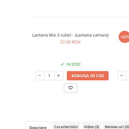
Seminte de Ierburi
Seminte de Legume/Fructe
Lantana Mix 3 culori - (Lantana camara)
-42
(C
27,50 RON
IN STOC
ADAUGA IN COS
Caracteristici
Video
(3)
Review-uri
(0)
Descriere