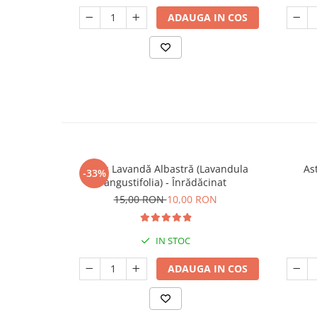
ADAUGA IN COS
Butaș Lavandă Albastră (Lavandula
Ast
-33%
angustifolia) - Înrădăcinat
15,00 RON
10,00 RON
IN STOC
ADAUGA IN COS