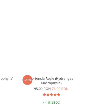
ophylla)
Hortensia Roșie (Hydrangea
Trandafi
-20%
Macrophylla)
95,00 RON
76,00 RON
IN STOC