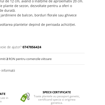
rul de 12 cm, având o înălțime de aproximativ 20 cm.
e plante de sezon, dezvoltate pentru a oferi o
 de durată.
rdiniere de balcon, borduri florale sau ghivece
zvoltarea plantelor depind de perioada achiziției.
evoie de ajutor?
0747856424
imiti
2
RON pentru comenzile viitoare
informatii
SPECII CERTIFICATE
ATE
Toate plantele au pasaport genetic,
cute in
certificand specia si originea
u.
genetica.