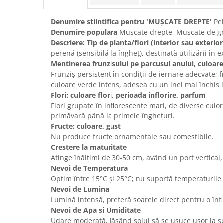
Denumire stiintifica pentru 'MUȘCATE DREPTE'
Pel
Denumire populara
Mușcate drepte, Mușcate de g
Descriere: Tip de planta/flori (interior sau exterior
perenă (sensibilă la îngheț), destinată utilizării în e
Mentinerea frunzisului pe parcusul anului, culoar
Frunziș persistent în condiții de iernare adecvate; f
culoare verde intens, adesea cu un inel mai închis l
Flori: culoare flori, perioada inflorire, parfum
Flori grupate în inflorescențe mari, de diverse culo
primăvară până la primele înghețuri.
Fructe: culoare, gust
Nu produce fructe ornamentale sau comestibile.
Crestere la maturitate
Atinge înălțimi de 30-50 cm, având un port vertical,
Nevoi de Temperatura
Optim între 15°C și 25°C; nu suportă temperaturile
Nevoi de Lumina
Lumină intensă, preferă soarele direct pentru o înf
Nevoi de Apa si Umiditate
Udare moderată, lăsând solul să se usuce ușor la s