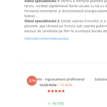
Sfatul specialistului 1:
Pentru a menține plantele pl
târziu, curățați săptămânal florile uscate cu tot cu t
formarea semințelor și direcționează energia plant
boboci.
Sfatul specialistului 2:
Evitați udarea frunzelor și a 
plantele; apa rămasă pe frunziș sub soarele puterni
excesul de umiditate pe flori le scurtează durata de
Informatii conformitate produs
5 Tablete - Ingrasamant profesional
Substra
-27%
10,50 RON
7,70 RON
IN STOC