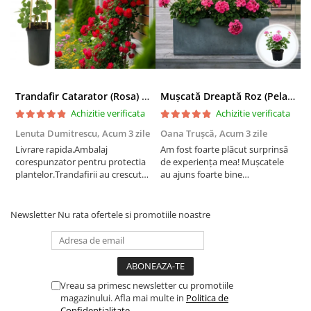
Trandafir Catarator (Rosa) Red Climber - 75cm
Mușcată Dreaptă Roz (Pelargonium Zonale)
Achizitie verificata
Achizitie verificata
Lenuta Dumitrescu,
Acum 3 zile
Oana Trușcă,
Acum 3 zile
E
Livrare rapida.Ambalaj
Am fost foarte plăcut surprinsă
I
corespunzator pentru protectia
de experiența mea! Mușcatele
f
plantelor.Trandafirii au crescut
au ajuns foarte bine
r
deja.Multumesc.
împachetate, în stare impecabilă,
c
fără să fie afectate pe timpul
c
transportului. Se vede că au fost
c
Newsletter
Nu rata ofertele si promotiile noastre
ambalate cu multă grijă. Acum
v
sunt frumos înflorite și...
e
Vreau sa primesc newsletter cu promotiile
magazinului. Afla mai multe in
Politica de
Confidentialitate