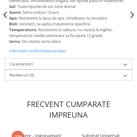
ramificatia. Inflorescenta bogata, din Aprilie pana in Noiembrie;
Sol:
Toate tipurile de sol, bine drenat
Soare:
Semi-umbra / Soare
Apa:
Rezistente la lipsa de apa. Umiditate, nu excesiva
Boli:
rezistent, se aplica tratamente specifice
Temperatura:
Rezistente la caldura, nu rezista la inghet,
temperatura medie exterioara sa fie peste 12 grade;
Iarna:
Nu rezista iarna afara.
Informatii conformitate produs
Caracteristici
Review-uri
(0)
FRECVENT CUMPARATE
IMPREUNA
5 Tablete - Ingrasamant
Substrat Universal
-27%