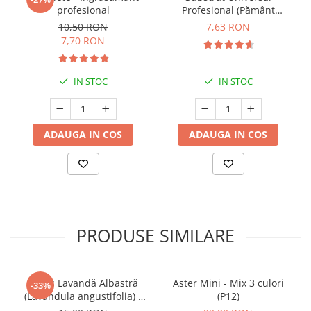
profesional
Profesional (Pământ
Premium) - 5 L
10,50 RON
7,63 RON
7,70 RON
IN STOC
IN STOC
ADAUGA IN COS
ADAUGA IN COS
PRODUSE SIMILARE
Butaș Lavandă Albastră
Aster Mini - Mix 3 culori
-33%
(Lavandula angustifolia) -
(P12)
Înrădăcinat