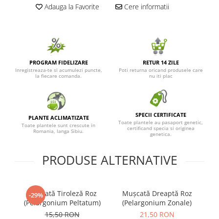
Adauga la Favorite
Cere informatii
Seminte de Ierburi
Seminte de Legume/Fructe
PROGRAM FIDELIZARE
RETUR 14 ZILE
Inregistreaza-te si acumulezi puncte,
Poti returna oricand produsele care
la fiecare comanda.
nu iti plac
SPECII CERTIFICATE
PLANTE ACLIMATIZATE
Toate plantele au pasaport genetic,
Toate plantele sunt crescute in
certificand specia si originea
Romania, langa Sibiu.
genetica.
PRODUSE ALTERNATIVE
Mușcată Tiroleză Roz
Mușcată Dreaptă Roz
M
-29%
(Pelargonium Peltatum)
(Pelargonium Zonale)
15,50 RON
21,50 RON