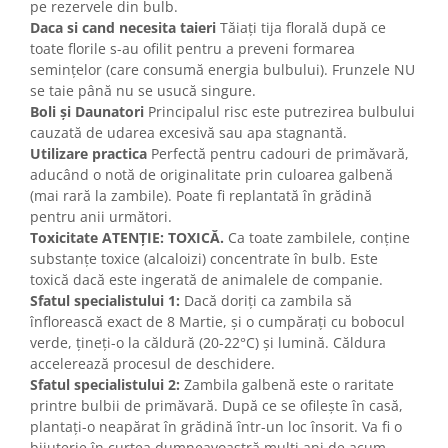
pe rezervele din bulb.
Daca si cand necesita taieri
Tăiați tija florală după ce
toate florile s-au ofilit pentru a preveni formarea
semințelor (care consumă energia bulbului). Frunzele NU
se taie până nu se usucă singure.
Boli și Daunatori
Principalul risc este putrezirea bulbului
cauzată de udarea excesivă sau apa stagnantă.
Utilizare practica
Perfectă pentru cadouri de primăvară,
aducând o notă de originalitate prin culoarea galbenă
(mai rară la zambile). Poate fi replantată în grădină
pentru anii următori.
Toxicitate
ATENȚIE: TOXICĂ.
Ca toate zambilele, conține
substanțe toxice (alcaloizi) concentrate în bulb. Este
toxică dacă este ingerată de animalele de companie.
Sfatul specialistului 1:
Dacă doriți ca zambila să
înflorească exact de 8 Martie, și o cumpărați cu bobocul
verde, țineți-o la căldură (20-22°C) și lumină. Căldura
accelerează procesul de deschidere.
Sfatul specialistului 2:
Zambila galbenă este o raritate
printre bulbii de primăvară. După ce se ofilește în casă,
plantați-o neapărat în grădină într-un loc însorit. Va fi o
bijuterie în curtea dumneavoastră mulți ani de acum