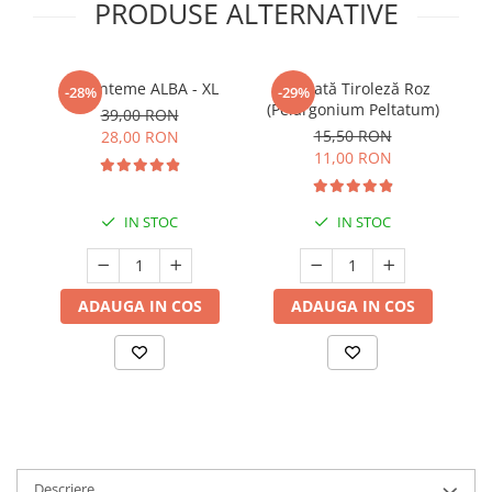
PRODUSE ALTERNATIVE
Crizanteme ALBA - XL
Mușcată Tiroleză Roz
-28%
-29%
(Pelargonium Peltatum)
39,00 RON
15,50 RON
28,00 RON
11,00 RON
IN STOC
IN STOC
ADAUGA IN COS
ADAUGA IN COS
Descriere