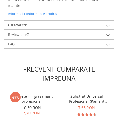
înainte.
Informatii conformitate produs
Caracteristici
Review-uri
(0)
FAQ
FRECVENT CUMPARATE
IMPREUNA
5 Tablete - Ingrasamant
Substrat Universal
-27%
profesional
Profesional (Pământ
Premium) - 5 L
10,50 RON
7,63 RON
7,70 RON