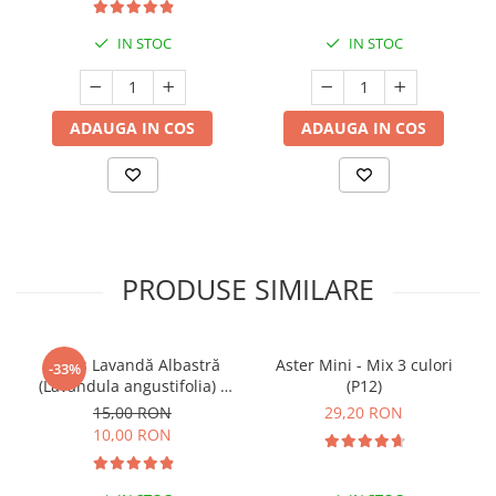
IN STOC
IN STOC
ADAUGA IN COS
ADAUGA IN COS
PRODUSE SIMILARE
Butaș Lavandă Albastră
Aster Mini - Mix 3 culori
-33%
(Lavandula angustifolia) -
(P12)
Înrădăcinat
15,00 RON
29,20 RON
10,00 RON