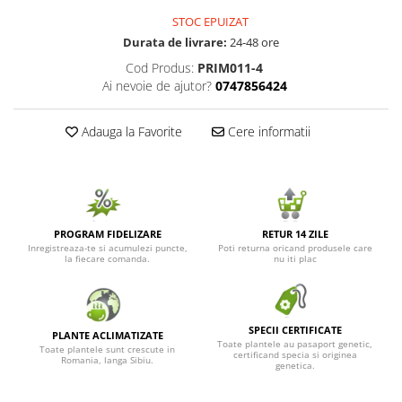
STOC EPUIZAT
Seminte de Ierburi
Durata de livrare:
24-48 ore
Seminte de Legume/Fructe
Cod Produs:
PRIM011-4
Ai nevoie de ajutor?
0747856424
Adauga la Favorite
Cere informatii
PROGRAM FIDELIZARE
RETUR 14 ZILE
Inregistreaza-te si acumulezi puncte,
Poti returna oricand produsele care
la fiecare comanda.
nu iti plac
SPECII CERTIFICATE
PLANTE ACLIMATIZATE
Toate plantele au pasaport genetic,
Toate plantele sunt crescute in
certificand specia si originea
Romania, langa Sibiu.
genetica.