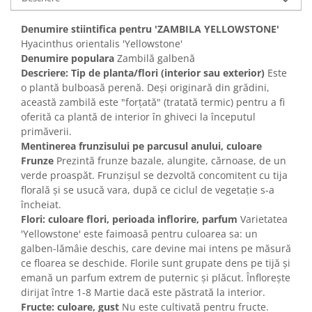
Denumire stiintifica pentru 'ZAMBILA YELLOWSTONE'
Hyacinthus orientalis 'Yellowstone'
Denumire populara
Zambilă galbenă
Descriere: Tip de planta/flori (interior sau exterior)
Este
o plantă bulboasă perenă. Deși originară din grădini,
această zambilă este "forțată" (tratată termic) pentru a fi
oferită ca plantă de interior în ghiveci la începutul
primăverii.
Mentinerea frunzisului pe parcusul anului, culoare
Frunze
Prezintă frunze bazale, alungite, cărnoase, de un
verde proaspăt. Frunzișul se dezvoltă concomitent cu tija
florală și se usucă vara, după ce ciclul de vegetație s-a
încheiat.
Flori: culoare flori, perioada inflorire, parfum
Varietatea
'Yellowstone' este faimoasă pentru culoarea sa: un
galben-lămâie deschis, care devine mai intens pe măsură
ce floarea se deschide. Florile sunt grupate dens pe tijă și
emană un parfum extrem de puternic și plăcut. Înflorește
dirijat între 1-8 Martie dacă este păstrată la interior.
Fructe: culoare, gust
Nu este cultivată pentru fructe.