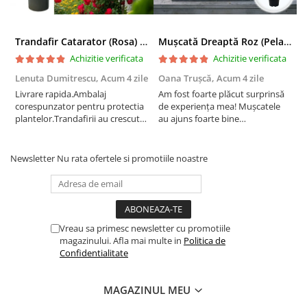
Trandafir Catarator (Rosa) Red Climber - 75cm
Mușcată Dreaptă Roz (Pelargonium Zonale)
Achizitie verificata
Achizitie verificata
Lenuta Dumitrescu,
Acum 4 zile
Oana Trușcă,
Acum 4 zile
E
Livrare rapida.Ambalaj
Am fost foarte plăcut surprinsă
I
corespunzator pentru protectia
de experiența mea! Mușcatele
f
plantelor.Trandafirii au crescut
au ajuns foarte bine
r
deja.Multumesc.
împachetate, în stare impecabilă,
c
fără să fie afectate pe timpul
c
transportului. Se vede că au fost
c
Newsletter
Nu rata ofertele si promotiile noastre
ambalate cu multă grijă. Acum
v
sunt frumos înflorite și...
e
Vreau sa primesc newsletter cu promotiile
magazinului. Afla mai multe in
Politica de
Confidentialitate
MAGAZINUL MEU