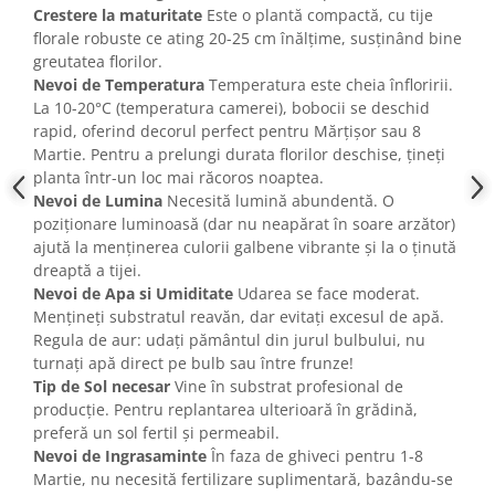
Crestere la maturitate
Este o plantă compactă, cu tije
florale robuste ce ating 20-25 cm înălțime, susținând bine
greutatea florilor.
Nevoi de Temperatura
Temperatura este cheia înfloririi.
La 10-20°C (temperatura camerei), bobocii se deschid
rapid, oferind decorul perfect pentru Mărțișor sau 8
Martie. Pentru a prelungi durata florilor deschise, țineți
planta într-un loc mai răcoros noaptea.
Nevoi de Lumina
Necesită lumină abundentă. O
poziționare luminoasă (dar nu neapărat în soare arzător)
ajută la menținerea culorii galbene vibrante și la o ținută
dreaptă a tijei.
Nevoi de Apa si Umiditate
Udarea se face moderat.
Mențineți substratul reavăn, dar evitați excesul de apă.
Regula de aur: udați pământul din jurul bulbului, nu
turnați apă direct pe bulb sau între frunze!
Tip de Sol necesar
Vine în substrat profesional de
producție. Pentru replantarea ulterioară în grădină,
preferă un sol fertil și permeabil.
Nevoi de Ingrasaminte
În faza de ghiveci pentru 1-8
Martie, nu necesită fertilizare suplimentară, bazându-se