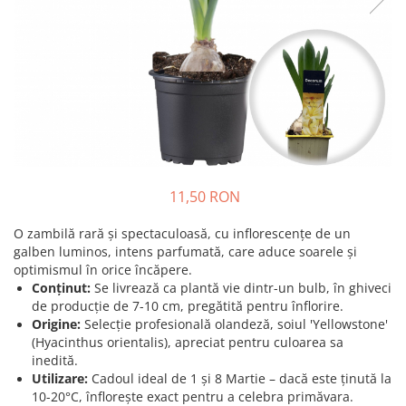
Prun - Prunus
Bulbi de Delphinium
Bulbi de Echinacea
Păr - Pyrus communis
Bulbi de Frezie
Smochini - Ficus carica
Bulbi de Fritillaria
Viță de Vie - Vitis
Bulbi de Gaillardia (Kokarda)
Zmeur - Rubus
Bulbi de Gladiole
Bulbi de Irisi - Stanjenel
Bulbi de Lalele
Bulbi de Leucanthemum
11,50 RON
Bulbi de Muscari
O zambilă rară și spectaculoasă, cu inflorescențe de un
Bulbi de Narcise
galben luminos, intens parfumată, care aduce soarele și
Bulbi de Ranunculus
optimismul în orice încăpere.
Bulbi de Tigridia
Conținut:
Se livrează ca plantă vie dintr-un bulb, în ghiveci
de producție de 7-10 cm, pregătită pentru înflorire.
Bulbi de Zambile
Origine:
Selecție profesională olandeză, soiul 'Yellowstone'
Bulbi de Zantedeschia
(Hyacinthus orientalis), apreciat pentru culoarea sa
Bulbi Sparaxis
inedită.
Utilizare:
Cadoul ideal de 1 și 8 Martie – dacă este ținută la
Mixuri de Bulbi
10-20°C, înflorește exact pentru a celebra primăvara.
Seminte de Flori