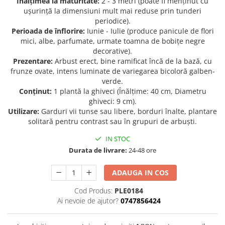
Înălțimea la maturitate:
2 - 3 metri (poate fi menținut cu
ușurință la dimensiuni mult mai reduse prin tunderi
Seminte de Ierburi
periodice).
Seminte de Legume/Fructe
Perioada de înflorire:
Iunie - Iulie (produce panicule de flori
mici, albe, parfumate, urmate toamna de bobițe negre
decorative).
Prezentare:
Arbust erect, bine ramificat încă de la bază, cu
frunze ovate, intens luminate de variegarea bicoloră galben-
verde.
Conținut:
1 plantă la ghiveci (Înălțime: 40 cm, Diametru
ghiveci: 9 cm).
Utilizare:
Garduri vii tunse sau libere, borduri înalte, plantare
solitară pentru contrast sau în grupuri de arbuști.
IN STOC
Durata de livrare:
24-48 ore
ADAUGA IN COS
Cod Produs:
PLE0184
Ai nevoie de ajutor?
0747856424