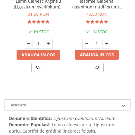
Lemn Câinesc Argintiu
Iasomie Galbena
Be
(Ligustrum ovalifolium) -
(Jasminum nudiflorum) -
(
40cm
50cm
31,50 RON
46,50 RON
IN STOC
IN STOC
ADAUGA IN COS
ADAUGA IN COS
Descriere
Denumire Științifică:
Ligustrum ovalifolium
'Aureum'
Denumire Populară:
Lemn câinesc auriu, Ligustrum
auriu, Caprifoi de grădină (incorect folosit).