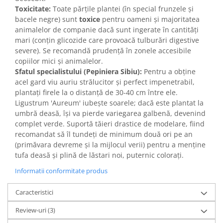
Toxicitate:
Toate părțile plantei (în special frunzele și
bacele negre) sunt
toxice
pentru oameni și majoritatea
animalelor de companie dacă sunt ingerate în cantități
mari (conțin glicozide care provoacă tulburări digestive
severe). Se recomandă prudență în zonele accesibile
copiilor mici și animalelor.
Sfatul specialistului (Pepiniera Sibiu):
Pentru a obține
acel gard viu auriu strălucitor și perfect impenetrabil,
plantați firele la o distanță de 30-40 cm între ele.
Ligustrum 'Aureum' iubește soarele; dacă este plantat la
umbră deasă, își va pierde variegarea galbenă, devenind
complet verde. Suportă tăieri drastice de modelare, fiind
recomandat să îl tundeți de minimum două ori pe an
(primăvara devreme și la mijlocul verii) pentru a menține
tufa deasă și plină de lăstari noi, puternic colorați.
Informatii conformitate produs
Caracteristici
Review-uri
(3)