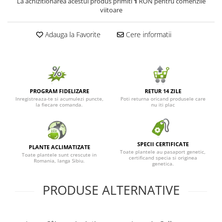
La achizitionarea acestui produs primiti
1
RON pentru comenzile
viitoare
Adauga la Favorite
Cere informatii
PROGRAM FIDELIZARE
RETUR 14 ZILE
Inregistreaza-te si acumulezi puncte,
Poti returna oricand produsele care
la fiecare comanda.
nu iti plac
SPECII CERTIFICATE
PLANTE ACLIMATIZATE
Toate plantele au pasaport genetic,
Toate plantele sunt crescute in
certificand specia si originea
Romania, langa Sibiu.
genetica.
PRODUSE ALTERNATIVE