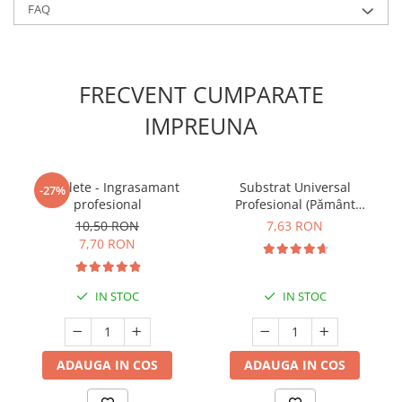
FAQ
FRECVENT CUMPARATE
IMPREUNA
5 Tablete - Ingrasamant
Substrat Universal
-27%
profesional
Profesional (Pământ
Premium) - 5 L
10,50 RON
7,63 RON
7,70 RON
IN STOC
IN STOC
ADAUGA IN COS
ADAUGA IN COS