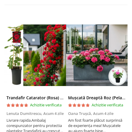
Trandafir Catarator (Rosa) Red Climber - 75cm
Mușcată Dreaptă Roz (Pelargonium Zonale)
Achizitie verificata
Achizitie verificata
Lenuta Dumitrescu,
Acum 4 zile
Oana Trușcă,
Acum 4 zile
E
Livrare rapida.Ambalaj
Am fost foarte plăcut surprinsă
I
corespunzator pentru protectia
de experiența mea! Mușcatele
f
plantelor.Trandafirii au crescut
au ajuns foarte bine
r