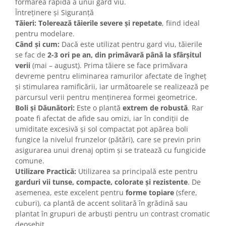
formarea rapidă a unui gard viu.
Întreținere și Siguranță
Tăieri:
Tolerează tăierile severe și repetate
, fiind ideal
pentru modelare.
Când și cum:
Dacă este utilizat pentru gard viu, tăierile
se fac de
2-3 ori pe an, din primăvară până la sfârșitul
verii
(mai – august). Prima tăiere se face primăvara
devreme pentru eliminarea ramurilor afectate de îngheț
și stimularea ramificării, iar următoarele se realizează pe
parcursul verii pentru menținerea formei geometrice.
Boli și Dăunători:
Este o plantă
extrem de robustă
. Rar
poate fi afectat de afide sau omizi, iar în condiții de
umiditate excesivă și sol compactat pot apărea boli
fungice la nivelul frunzelor (pătări), care se previn prin
asigurarea unui drenaj optim și se tratează cu fungicide
comune.
Utilizare Practică:
Utilizarea sa principală este pentru
garduri vii tunse, compacte, colorate și rezistente
. De
asemenea, este excelent pentru
forme topiare
(sfere,
cuburi), ca plantă de accent solitară în grădină sau
plantat în grupuri de arbuști pentru un contrast cromatic
deosebit.