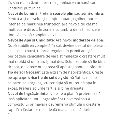
C$ sau mai scăzute, precum și poluarea urbană sau
vânturile puternice.
Nevoi de Lumină:
Preferă
soarele plin
sau
semi-umbra
.
Pentru a-și dezvolta și menține nuanța galben-aurie
intensă pe marginea frunzelor, are nevoie de cât mai
mult soare direct. În zonele cu umbră densă, frunzele
tind să devină complet verzi.
Nevoi de Apă și Umiditate:
Are nevoi
moderate de apă
.
După stabilirea completă în sol, devine destul de tolerant
la secetă. Totuși, udarea regulată în primii ani și în
perioadele caniculare de vară stimulează o creștere mult
mai rapidă și un frunziș mai des. Solul trebuie să fie bine
drenat, deoarece nu agreează apa stagnantă la rădăcină.
Tip de Sol Necesar:
Este extrem de nepretențios. Crește
pe aproape
orice tip de sol de grădină
(lutos, nisipos,
calcaros sau argilos), cu condiția să nu rețină apa în
exces. Preferă solurile fertile și bine drenate.
Nevoi de Îngrășăminte:
Nu este o plantă pretențioasă,
însă aplicarea unui îngrășământ universal sau a
compostului primăvara devreme va stimula o creștere
rapidă a lăstarilor noi, ideală mai ales dacă doriți