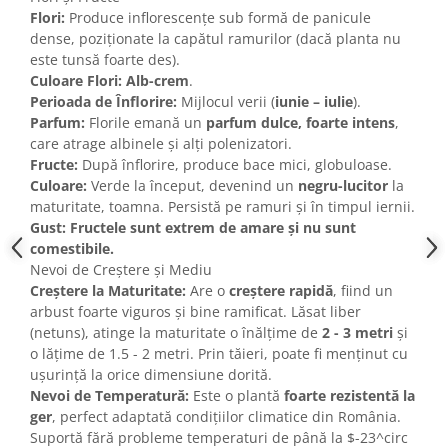
Flori:
Produce inflorescențe sub formă de panicule
dense, poziționate la capătul ramurilor (dacă planta nu
este tunsă foarte des).
Culoare Flori:
Alb-crem
.
Perioada de Înflorire:
Mijlocul verii (
iunie – iulie
).
Parfum:
Florile emană un
parfum dulce, foarte intens
,
care atrage albinele și alți polenizatori.
Fructe:
După înflorire, produce bace mici, globuloase.
Culoare:
Verde la început, devenind un
negru-lucitor
la
maturitate, toamna. Persistă pe ramuri și în timpul iernii.
Gust:
Fructele sunt extrem de amare și nu sunt
comestibile.
Nevoi de Creștere și Mediu
Creștere la Maturitate:
Are o
creștere rapidă
, fiind un
arbust foarte viguros și bine ramificat. Lăsat liber
(netuns), atinge la maturitate o înălțime de
2 - 3 metri
și
o lățime de 1.5 - 2 metri. Prin tăieri, poate fi menținut cu
ușurință la orice dimensiune dorită.
Nevoi de Temperatură:
Este o plantă
foarte rezistentă la
ger
, perfect adaptată condițiilor climatice din România.
Suportă fără probleme temperaturi de până la $-23^circ