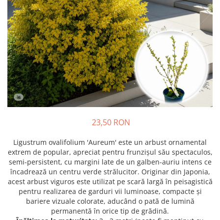
Prun - Prunus
Bulbi de Delphinium
Bulbi de Echinacea
Păr - Pyrus communis
Bulbi de Frezie
Smochini - Ficus carica
Bulbi de Fritillaria
Viță de Vie - Vitis
Bulbi de Gaillardia (Kokarda)
Zmeur - Rubus
Bulbi de Gladiole
Bulbi de Irisi - Stanjenel
Bulbi de Lalele
Bulbi de Leucanthemum
Bulbi de Muscari
23,50 RON
Bulbi de Narcise
Bulbi de Ranunculus
Ligustrum ovalifolium 'Aureum' este un arbust ornamental
extrem de popular, apreciat pentru frunzișul său spectaculos,
Bulbi de Tigridia
semi-persistent, cu margini late de un galben-auriu intens ce
Bulbi de Zambile
încadrează un centru verde strălucitor. Originar din Japonia,
Bulbi de Zantedeschia
acest arbust viguros este utilizat pe scară largă în peisagistică
pentru realizarea de garduri vii luminoase, compacte și
Bulbi Sparaxis
bariere vizuale colorate, aducând o pată de lumină
Mixuri de Bulbi
permanentă în orice tip de grădină.
Seminte de Flori