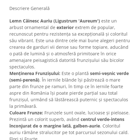
Descriere Generală
Lemn Câinesc Auriu (Ligustrum 'Aureum')
este un
arbust ornamental de
exterior
extrem de popular,
recunoscut pentru rezistența sa excepțională și coloritul
său vibrant. Este una dintre cele mai bune alegeri pentru
crearea de garduri vii dense sau forme topiare, aducând
o pată de lumină și o atmosferă primitoare în orice
amenajare peisagistică datorită frunzișului său bicolor
spectaculos.
Menținerea Frunzișului:
Este o plantă
semi-veșnic verde
(semi-perenă)
. În iernile blânde își păstrează o mare
parte din frunze pe ramuri, în timp ce în iernile foarte
aspre din România își poate pierde parțial sau total
frunzișul, urmând să lăstărească puternic și spectaculos
la primăvară.
Culoare Frunze:
Frunzele sunt ovale, lucioase și pieloase.
Prezintă un colorit superb, având
centrul verde-intens
înconjurat de o margine lată, galben-aurie
. Coloritul
auriu rămâne stralucitor pe tot parcursul sezonului cald.
Flori și Fructe