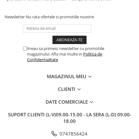
deja.Multumesc.
împachetate, în stare impecabilă,
c
fără să fie afectate pe timpul
c
transportului. Se vede că au fost
c
Newsletter
Nu rata ofertele si promotiile noastre
ambalate cu multă grijă. Acum
v
sunt frumos înflorite și...
e
Vreau sa primesc newsletter cu promotiile
magazinului. Afla mai multe in
Politica de
Confidentialitate
MAGAZINUL MEU
CLIENTI
DATE COMERCIALE
SUPORT CLIENTI
(L-V)09.00-15.00 - LA SERA (L-D) 09.00-
18.00
0747856424