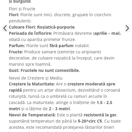
și burgund
.
Flori și Fructe
Flori:
Florile sunt mici, discrete, grupate în ciorchini
pendulenți.
Culoare Flori:
Roșiatică-purpurie
.
Perioada de Înflorire:
Primăvara devreme (
aprilie – mai
),
odată cu apariția primelor frunze.
Parfum:
Florile sunt
fără parfum
notabil.
Fructe:
Produce samare (semințe cu aripioare)
decorative, de culoare roșiatică la început, care devin
maronii spre toamnă.
Gust:
Fructele nu sunt comestibile.
Nevoi de Creștere și Mediu
Creștere la Maturitate:
Are o
creștere moderată spre
rapidă
pentru un arțar dissectum, dezvoltând o coroană
rotunjită, tunsă ca o umbrelă cu ramuri arcuite în
cascadă. La maturitate, atinge o înălțime de
1.5 - 2.5
metri
și o lățime de
2 - 3 metri
.
Nevoi de Temperatură:
Este o plantă
rezistentă la ger
,
suportând temperaturi de până la
$-20^circ C$
. Cu toate
acestea, este recomandată protejarea lăstarilor tineri