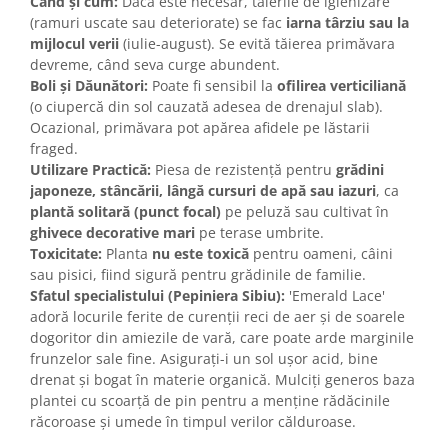
Când și cum:
Dacă este necesar, tăierile de igienizare
(ramuri uscate sau deteriorate) se fac
iarna târziu sau la
mijlocul verii
(iulie-august). Se evită tăierea primăvara
devreme, când seva curge abundent.
Boli și Dăunători:
Poate fi sensibil la
ofilirea verticiliană
(o ciupercă din sol cauzată adesea de drenajul slab).
Ocazional, primăvara pot apărea afidele pe lăstarii
fraged.
Utilizare Practică:
Piesa de rezistență pentru
grădini
japoneze, stâncării, lângă cursuri de apă sau iazuri
, ca
plantă solitară (punct focal)
pe peluză sau cultivat în
ghivece decorative mari
pe terase umbrite.
Toxicitate:
Planta
nu este toxică
pentru oameni, câini
sau pisici, fiind sigură pentru grădinile de familie.
Sfatul specialistului (Pepiniera Sibiu):
'Emerald Lace'
adoră locurile ferite de curenții reci de aer și de soarele
dogoritor din amiezile de vară, care poate arde marginile
frunzelor sale fine. Asigurați-i un sol ușor acid, bine
drenat și bogat în materie organică. Mulciți generos baza
plantei cu scoarță de pin pentru a menține rădăcinile
răcoroase și umede în timpul verilor călduroase.