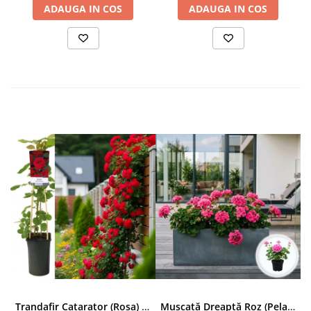
ADAUGA IN COS
ADAUGA IN COS
Trandafir Catarator (Rosa) Red Climber - 75cm
Mușcată Dreaptă Roz (Pelargonium Zonale)