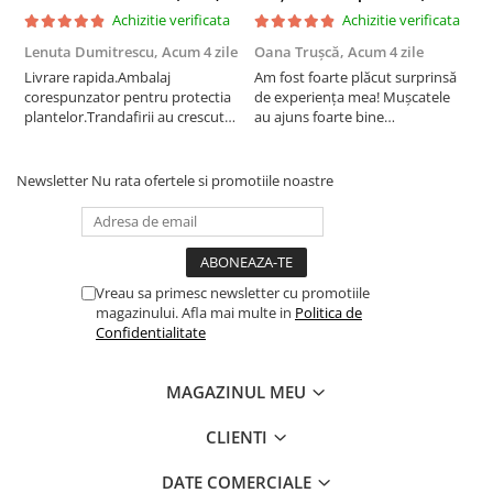
Achizitie verificata
Achizitie verificata
Lenuta Dumitrescu,
Acum 4 zile
Oana Trușcă,
Acum 4 zile
E
Livrare rapida.Ambalaj
Am fost foarte plăcut surprinsă
I
corespunzator pentru protectia
de experiența mea! Mușcatele
f
plantelor.Trandafirii au crescut
au ajuns foarte bine
r
deja.Multumesc.
împachetate, în stare impecabilă,
c
fără să fie afectate pe timpul
c
transportului. Se vede că au fost
c
Newsletter
Nu rata ofertele si promotiile noastre
ambalate cu multă grijă. Acum
v
sunt frumos înflorite și...
e
Vreau sa primesc newsletter cu promotiile
magazinului. Afla mai multe in
Politica de
Confidentialitate
MAGAZINUL MEU
CLIENTI
DATE COMERCIALE