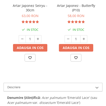
Artar Japonez Seiryu -
Artar Japonez - Butterfly
A
30cm
(P10)
63,00 RON
58,00 RON
IN STOC
IN STOC
ADAUGA IN COS
ADAUGA IN COS
Descriere
Denumire Științifică:
Acer palmatum
'Emerald Lace' (sau
Acer palmatum
var.
dissectum
'Emerald Lace')