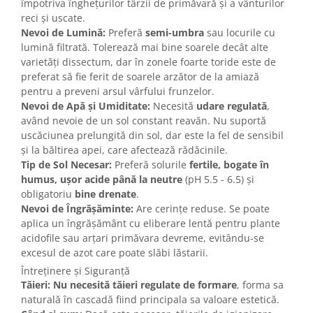
împotriva înghețurilor târzii de primăvară și a vânturilor
reci și uscate.
Nevoi de Lumină:
Preferă
semi-umbra
sau locurile cu
lumină filtrată. Tolerează mai bine soarele decât alte
varietăți dissectum, dar în zonele foarte toride este de
preferat să fie ferit de soarele arzător de la amiază
pentru a preveni arsul vârfului frunzelor.
Nevoi de Apă și Umiditate:
Necesită
udare regulată
,
având nevoie de un sol constant reavăn. Nu suportă
uscăciunea prelungită din sol, dar este la fel de sensibil
și la băltirea apei, care afectează rădăcinile.
Tip de Sol Necesar:
Preferă solurile
fertile, bogate în
humus, ușor acide până la neutre
(pH 5.5 - 6.5) și
obligatoriu
bine drenate
.
Nevoi de Îngrășăminte:
Are cerințe reduse. Se poate
aplica un îngrășământ cu eliberare lentă pentru plante
acidofile sau arțari primăvara devreme, evitându-se
excesul de azot care poate slăbi lăstarii.
Întreținere și Siguranță
Tăieri:
Nu necesită tăieri regulate de formare
, forma sa
naturală în cascadă fiind principala sa valoare estetică.