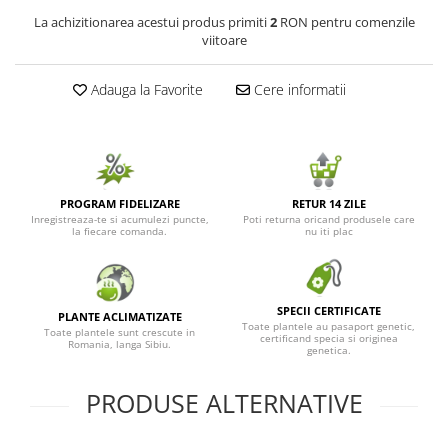
La achizitionarea acestui produs primiti
2
RON pentru comenzile
viitoare
Adauga la Favorite
Cere informatii
PROGRAM FIDELIZARE
RETUR 14 ZILE
Inregistreaza-te si acumulezi puncte,
Poti returna oricand produsele care
la fiecare comanda.
nu iti plac
SPECII CERTIFICATE
PLANTE ACLIMATIZATE
Toate plantele au pasaport genetic,
Toate plantele sunt crescute in
certificand specia si originea
Romania, langa Sibiu.
genetica.
PRODUSE ALTERNATIVE