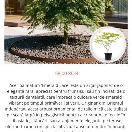
Prun - Prunus
Bulbi de Delphinium
Bulbi de Echinacea
Păr - Pyrus communis
Bulbi de Frezie
Smochini - Ficus carica
Bulbi de Fritillaria
Viță de Vie - Vitis
Bulbi de Gaillardia (Kokarda)
Zmeur - Rubus
Bulbi de Gladiole
Bulbi de Irisi - Stanjenel
Bulbi de Lalele
Bulbi de Leucanthemum
Bulbi de Muscari
58,00 RON
Bulbi de Narcise
Bulbi de Ranunculus
Acer palmatum 'Emerald Lace' este un arțar japonez de o
eleganță rară, apreciat pentru frunzișul său fin incizat, de o
Bulbi de Tigridia
textură dantelată, care îmbracă o culoare verde-smarald
Bulbi de Zambile
vibrant pe timpul primăverii și verii. Originar din Orientul
Bulbi de Zantedeschia
Îndepărtat, acest arbust ornamental de talie mică este utilizat
pe scară largă în peisagistică pentru a crea puncte focale în
Bulbi Sparaxis
stil asiatic, stâncării sau aranjamente elegante pe terase,
Mixuri de Bulbi
oferind toamna un spectacol vizual absolut uimitor în nuanțe
Seminte de Flori