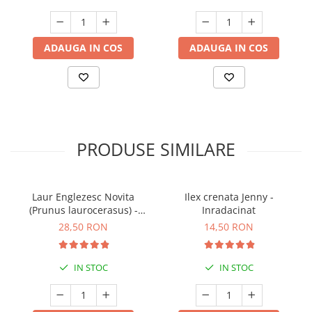
ADAUGA IN COS
ADAUGA IN COS
PRODUSE SIMILARE
Laur Englezesc Novita
Ilex crenata Jenny -
(Prunus laurocerasus) -
Inradacinat
40cm (P9)
28,50 RON
14,50 RON
IN STOC
IN STOC