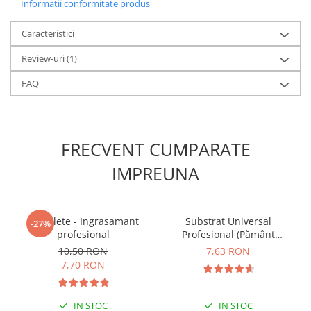
Informatii conformitate produs
Caracteristici
Review-uri
(1)
FAQ
FRECVENT CUMPARATE
IMPREUNA
5 Tablete - Ingrasamant
Substrat Universal
-27%
profesional
Profesional (Pământ
Premium) - 5 L
10,50 RON
7,63 RON
7,70 RON
IN STOC
IN STOC