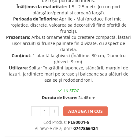
de roșu-portocaliu intens.
Înălțimea la maturitate:
1.5 - 2.5 metri (cu un port
Seminte de Ierburi
plângător/pendul și coroană largă).
Seminte de Legume/Fructe
Perioada de înflorire:
Aprilie - Mai (produce flori mici,
roșiatice, discrete, valoarea sa decorativă fiind oferită de
frunziș).
Prezentare:
Arbust ornamental cu creștere compactă, lăstari
ușor arcuiți și frunze palmate fin divizate, cu aspect de
dantelă.
Conținut:
1 plantă la ghiveci (Înălțime: 30 cm, Diametru
ghiveci: 9 cm).
Utilizare:
Solitar în grădini japoneze, stâncării, margini de
iazuri, jardiniere mari pe terase și balcoane sau alături de
azalee și rododendroni.
IN STOC
Durata de livrare:
24-48 ore
ADAUGA IN COS
Cod Produs:
PLE0001-5
Ai nevoie de ajutor?
0747856424