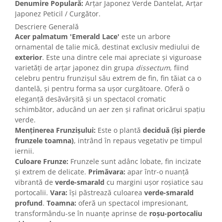
Denumire Populară:
Arțar Japonez Verde Dantelat, Arțar
Japonez Peticil / Curgător.
Descriere Generală
Acer palmatum 'Emerald Lace'
este un arbore
ornamental de talie mică, destinat exclusiv mediului de
exterior
. Este una dintre cele mai apreciate și viguroase
varietăți de arțar japonez din grupa
dissectum
, fiind
celebru pentru frunzișul său extrem de fin, fin tăiat ca o
dantelă, și pentru forma sa ușor curgătoare. Oferă o
eleganță desăvârșită și un spectacol cromatic
schimbător, aducând un aer zen și rafinat oricărui spațiu
verde.
Menținerea Frunzișului:
Este o plantă
deciduă (își pierde
frunzele toamna)
, intrând în repaus vegetativ pe timpul
iernii.
Culoare Frunze:
Frunzele sunt adânc lobate, fin incizate
și extrem de delicate.
Primăvara:
apar într-o nuanță
vibrantă de
verde-smarald
cu margini ușor roșiatice sau
portocalii.
Vara:
își păstrează culoarea
verde-smarald
profund
.
Toamna:
oferă un spectacol impresionant,
transformându-se în nuanțe aprinse de
roșu-portocaliu