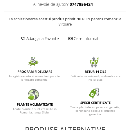
Ai nevoie de ajutor?
0747856424
Seminte de Ierburi
Seminte de Legume/Fructe
La achizitionarea acestui produs primiti
10
RON pentru comenzile
viitoare
Adauga la Favorite
Cere informatii
PROGRAM FIDELIZARE
RETUR 14 ZILE
Inregistreaza-te si acumulezi puncte,
Poti returna oricand produsele care
la fiecare comanda.
nu iti plac
SPECII CERTIFICATE
PLANTE ACLIMATIZATE
Toate plantele au pasaport genetic,
Toate plantele sunt crescute in
certificand specia si originea
Romania, langa Sibiu.
genetica.
PRODUSE ALTERNATIVE