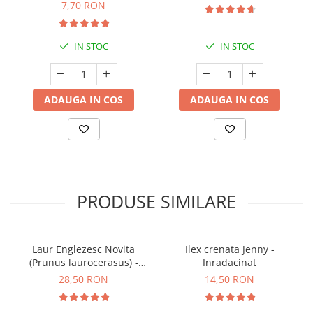
7,70 RON
IN STOC
IN STOC
ADAUGA IN COS
ADAUGA IN COS
PRODUSE SIMILARE
Laur Englezesc Novita
Ilex crenata Jenny -
(Prunus laurocerasus) -
Inradacinat
40cm (P9)
28,50 RON
14,50 RON