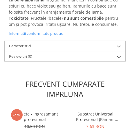
soiuri cu bace violet sau galben. Ramurile cu bace sunt
folosite frecvent în aranjamente florale de iarnă.
Toxicitate:
Fructele (bacele)
nu sunt comestibile
pentru
om și pot provoca iritații ușoare. Nu trebuie consumate.
Informatii conformitate produs
Caracteristici
Review-uri
(0)
FRECVENT CUMPARATE
IMPREUNA
5 Tablete - Ingrasamant
Substrat Universal
-27%
profesional
Profesional (Pământ
Premium) - 5 L
10,50 RON
7,63 RON