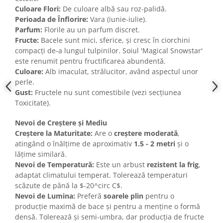
Culoare Flori:
De culoare albă sau roz-palidă.
Perioada de Înflorire:
Vara (iunie-iulie).
Parfum:
Florile au un parfum discret.
Fructe:
Bacele sunt mici, sferice, și cresc în ciorchini
compacți de-a lungul tulpinilor. Soiul 'Magical Snowstar'
este renumit pentru fructificarea abundentă.
Culoare:
Alb imaculat, strălucitor, având aspectul unor
perle.
Gust:
Fructele nu sunt comestibile (vezi secțiunea
Toxicitate).
Nevoi de Creștere și Mediu
Creștere la Maturitate:
Are o
creștere moderată
,
atingând o înălțime de aproximativ
1.5 - 2 metri
și o
lățime similară.
Nevoi de Temperatură:
Este un arbust
rezistent la frig
,
adaptat climatului temperat. Tolerează temperaturi
scăzute de până la $-20^circ C$.
Nevoi de Lumina:
Preferă
soarele plin
pentru o
producție maximă de bace și pentru a menține o formă
densă. Tolerează și semi-umbra, dar producția de fructe