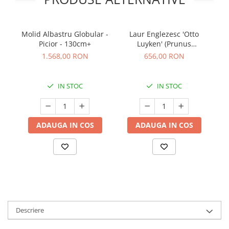
Molid Albastru Globular -
Laur Englezesc 'Otto
Picior - 130cm+
Luyken' (Prunus
laurocerasus) - Pomișor
1.568,00 RON
656,00 RON
100cm
IN STOC
IN STOC
ADAUGA IN COS
ADAUGA IN COS
Descriere