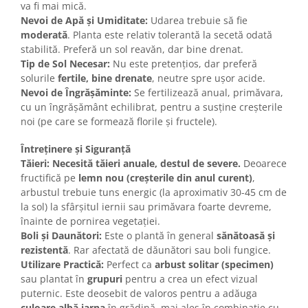
va fi mai mică.
Nevoi de Apă și Umiditate:
Udarea trebuie să fie
moderată
. Planta este relativ tolerantă la secetă odată
stabilită. Preferă un sol reavăn, dar bine drenat.
Tip de Sol Necesar:
Nu este pretențios, dar preferă
solurile
fertile, bine drenate
, neutre spre ușor acide.
Nevoi de Îngrășăminte:
Se fertilizează anual, primăvara,
cu un îngrășământ echilibrat, pentru a susține creșterile
noi (pe care se formează florile și fructele).
Întreținere și Siguranță
Tăieri:
Necesită tăieri anuale, destul de severe.
Deoarece
fructifică pe
lemn nou (creșterile din anul curent)
,
arbustul trebuie tuns energic (la aproximativ 30-45 cm de
la sol) la sfârșitul iernii sau primăvara foarte devreme,
înainte de pornirea vegetației.
Boli și Daunători:
Este o plantă în general
sănătoasă și
rezistentă
. Rar afectată de dăunători sau boli fungice.
Utilizare Practică:
Perfect ca
arbust solitar (specimen)
sau plantat în
grupuri
pentru a crea un efect vizual
puternic. Este deosebit de valoros pentru a adăuga
culoare albă iarna
în grădină, mai ales în combinație cu