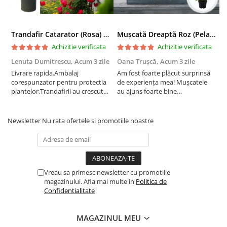
Trandafir Catarator (Rosa) Red Climber - 75cm
Mușcată Dreaptă Roz (Pelargonium Zonale)
Achizitie verificata
Achizitie verificata
Lenuta Dumitrescu,
Acum 3 zile
Oana Trușcă,
Acum 3 zile
E
Livrare rapida.Ambalaj
Am fost foarte plăcut surprinsă
I
corespunzator pentru protectia
de experiența mea! Mușcatele
f
plantelor.Trandafirii au crescut
au ajuns foarte bine
r
deja.Multumesc.
împachetate, în stare impecabilă,
c
fără să fie afectate pe timpul
c
transportului. Se vede că au fost
c
Newsletter
Nu rata ofertele si promotiile noastre
ambalate cu multă grijă. Acum
v
sunt frumos înflorite și...
e
Vreau sa primesc newsletter cu promotiile
magazinului. Afla mai multe in
Politica de
Confidentialitate
MAGAZINUL MEU