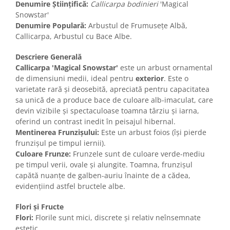
Denumire Științifică:
Callicarpa bodinieri
'Magical
Snowstar'
Denumire Populară:
Arbustul de Frumusețe Albă,
Callicarpa, Arbustul cu Bace Albe.
Descriere Generală
Callicarpa 'Magical Snowstar'
este un arbust ornamental
de dimensiuni medii, ideal pentru
exterior
. Este o
varietate rară și deosebită, apreciată pentru capacitatea
sa unică de a produce bace de culoare alb-imaculat, care
devin vizibile și spectaculoase toamna târziu și iarna,
oferind un contrast inedit în peisajul hibernal.
Mentinerea Frunzișului:
Este un arbust foios (își pierde
frunzișul pe timpul iernii).
Culoare Frunze:
Frunzele sunt de culoare verde-mediu
pe timpul verii, ovale și alungite. Toamna, frunzișul
capătă nuanțe de galben-auriu înainte de a cădea,
evidențiind astfel bructele albe.
Flori și Fructe
Flori:
Florile sunt mici, discrete și relativ neînsemnate
estetic.