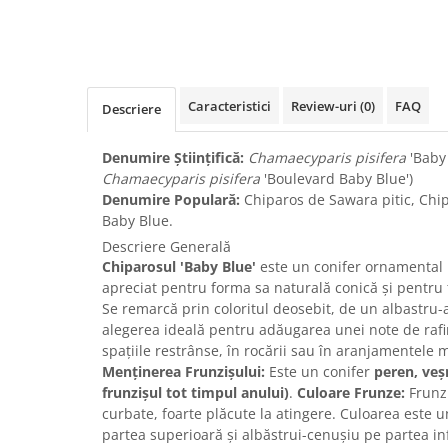
Caracteristici
Review-uri
(0)
FAQ
Descriere
Denumire Științifică:
Chamaecyparis pisifera
'Baby 
Chamaecyparis pisifera
'Boulevard Baby Blue')
Denumire Populară:
Chiparos de Sawara pitic, Chip
Baby Blue.
Descriere Generală
Chiparosul 'Baby Blue'
este un conifer ornamental 
apreciat pentru forma sa naturală conică și pentru
Se remarcă prin coloritul deosebit, de un albastru-ar
alegerea ideală pentru adăugarea unei note de rafi
spațiile restrânse, în rocării sau în aranjamentele
Menținerea Frunzișului:
Este un conifer
peren, veș
frunzișul tot timpul anului)
.
Culoare Frunze:
Frunzi
curbate, foarte plăcute la atingere. Culoarea este 
partea superioară și albăstrui-cenușiu pe partea i