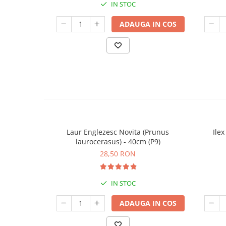
IN STOC
ADAUGA IN COS
Laur Englezesc Novita (Prunus
Ile
laurocerasus) - 40cm (P9)
28,50 RON
IN STOC
ADAUGA IN COS