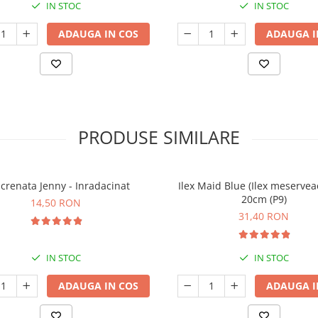
IN STOC
IN STOC
ADAUGA IN COS
ADAUGA I
PRODUSE SIMILARE
x crenata Jenny - Inradacinat
Ilex Maid Blue (Ilex meserveae
20cm (P9)
14,50 RON
31,40 RON
IN STOC
IN STOC
ADAUGA IN COS
ADAUGA I