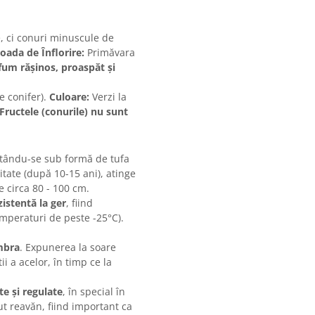
e, ci conuri minuscule de
oada de Înflorire:
Primăvara
fum rășinos, proaspăt și
e conifer).
Culoare:
Verzi la
Fructele (conurile) nu sunt
ltându-se sub formă de tufa
tate (după 10-15 ani), atinge
e circa 80 - 100 cm.
istentă la ger
, fiind
mperaturi de peste -25°C).
mbra
. Expunerea la soare
ii a acelor, în timp ce la
e și regulate
, în special în
t reavăn, fiind important ca