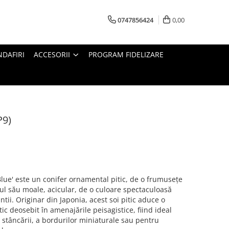
0747856424
0,00
DAFIRI
ACCESORII
PROGRAM FIDELIZARE
P9)
lue' este un conifer ornamental pitic, de o frumusețe
ul său moale, acicular, de o culoare spectaculoasă
ntii. Originar din Japonia, acest soi pitic aduce o
ic deosebit în amenajările peisagistice, fiind ideal
 stâncării, a bordurilor miniaturale sau pentru