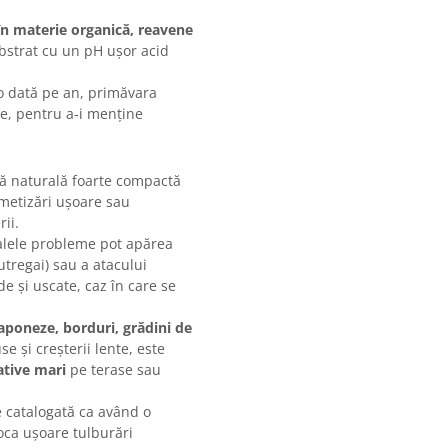
 în materie organică, reavene
ubstrat cu un pH ușor acid
o dată pe an, primăvara
e, pentru a-i menține
ă naturală foarte compactă
smetizări ușoare sau
ii.
palele probleme pot apărea
utregai) sau a atacului
de și uscate, caz în care se
 japoneze, borduri, grădini de
e și creșterii lente, este
ative mari
pe terase sau
e catalogată ca având o
voca ușoare tulburări