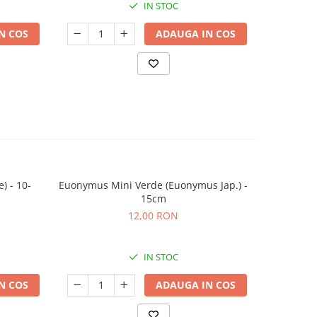
IN STOC
N COS
ADAUGA IN COS
) - 10-
Euonymus Mini Verde (Euonymus Jap.) -
Euonym
15cm
(Euony
12,00 RON
IN STOC
N COS
ADAUGA IN COS