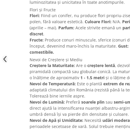
luminozitatea și unicitatea în toate anotimpurile.
Flori și Fructe
Flori:
Fiind un conifer, nu produce flori propriu-zis
polen, fără valoare estetică.
Culoare Flori:
N/A.
Peri
(aprilie – mai).
Parfum:
Acele strivite emană un
par
discret
.
Fructe:
Produce conuri minuscule, sferice (conuri d
început, devenind maro-închis la maturitate.
Gust:
comestibile.
Nevoi de Creștere și Mediu
Creștere la Maturitate:
Are o
creștere lentă
, dezvo
piramidală compactă sau globular-conică. La maturi
o înălțime de aproximativ
1 - 1.5 metri
și o lățime d
Nevoi de Temperatură:
Este o plantă
extrem de rez
adaptată climatului din România (rezistă până la te
Tolerează bine iernile aspre.
Nevoi de Lumină:
Preferă
soarele plin
sau
semi-u
direct ajută la intensificarea nuanței albastru-argint
umbră densă își va pierde din densitate și culoare.
Nevoi de Apă și Umiditate:
Necesită
udări moderat
perioadele secetoase de vară. Solul trebuie menținu