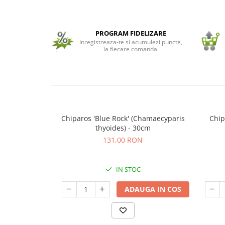
Seminte de Ierburi
Seminte de Legume/Fructe
PROGRAM FIDELIZARE
Inregistreaza-te si acumulezi puncte,
la fiecare comanda.
Chiparos 'Blue Rock' (Chamaecyparis
Chip
thyoides) - 30cm
131,00 RON
IN STOC
ADAUGA IN COS