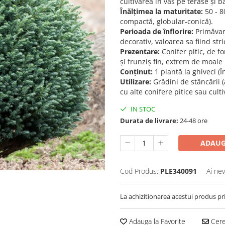
cultivarea în vas pe terase și b
Înălțimea la maturitate:
50 - 8
compactă, globular-conică).
Perioada de înflorire:
Primăvar
decorativ, valoarea sa fiind stri
Prezentare:
Conifer pitic, de f
și frunziș fin, extrem de moale 
Conținut:
1 plantă la ghiveci (
Utilizare:
Grădini de stâncării (
cu alte conifere pitice sau cult
IN STOC
Durata de livrare:
24-48 ore
ADAUG
Cod Produs:
PLE340091
Ai nev
La achizitionarea acestui produs pr
Adauga la Favorite
Cere 