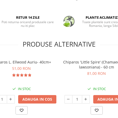
RETUR 14 ZILE
PLANTE ACLIMATIZ
Poti returna oricand produsele care
Toate plantele sunt cres
nu iti plac
Romania, langa Sibi
PRODUSE ALTERNATIVE
aros L. Ellwood Auriu- 40cm+
Chiparos 'Little Spire' (Chamae
lawsoniana) - 60 cm
51,00 RON
81,00 RON
IN STOC
IN STOC
ADAUGA IN COS
ADAUGA IN