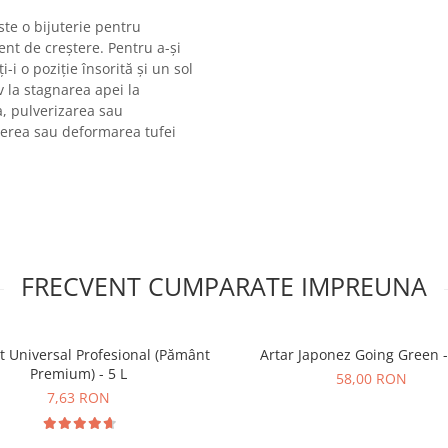
ste o bijuterie pentru
ent de creștere. Pentru a-și
-i o poziție însorită și un sol
v la stagnarea apei la
na, pulverizarea sau
cerea sau deformarea tufei
FRECVENT CUMPARATE IMPREUNA
t Universal Profesional (Pământ
Artar Japonez Going Green -
Premium) - 5 L
58,00 RON
7,63 RON