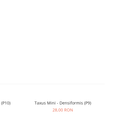
 (P10)
Taxus Mini - Densiformis (P9)
Molid Gla
28,00 RON