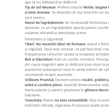
apa să nu băltească la rădăcină.
Tip de Sol Necesar:
Preferă solurile
fertile, bogate
și bine drenate
. Se dezvoltă cel mai bine într-un s
spre neutru.
Nevoi de Îngrășăminte:
Se recomandă fertilizarea 
devreme, cu un îngrășământ special pentru conifer
culoarea vibrantă și densitatea acelor.
Întreținere și Siguranță
Tăieri:
Nu necesită tăieri de formare
, având o form
și regulată. Dacă este necesar, se pot face doar co
îndepărtarea ramurilor uscate la începutul primăver
Boli și Dăunători:
Este un conifer rezistent. Princi
din cauza stagnării apei la rădăcină (care duce la p
acarienilor (păianjenul roșu) în verile extrem de cal
recomandă stropiri acaricide.
Utilizare Practică:
Excelent pentru
rocării, grădini
iarbă și conifere pitice
. Datorită dimensiunilor redus
foarte potrivit și pentru plantarea în
ghivece decor
balcoane.
Toxicitate:
Planta
nu este comestibilă
. Deși nu est
toxicitate ridicată, ingerarea frunzișului poate pro