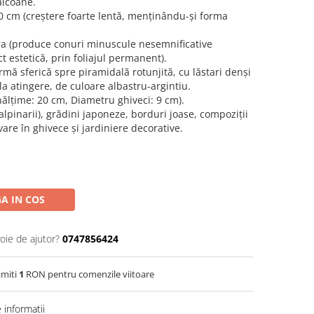
alcoane.
0 cm (creștere foarte lentă, menținându-și forma
a (produce conuri minuscule nesemnificative
ct estetică, prin foliajul permanent).
ormă sferică spre piramidală rotunjită, cu lăstari denși
la atingere, de culoare albastru-argintiu.
Înălțime: 20 cm, Diametru ghiveci: 9 cm).
alpinarii), grădini japoneze, borduri joase, compoziții
ivare în ghivece și jardiniere decorative.
A IN COS
oie de ajutor?
0747856424
imiti
1
RON pentru comenzile viitoare
informatii