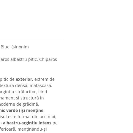
Blue' (sinonim
aros albastru pitic, Chiparos
pitic de
exterior
, extrem de
 textura densă, mătăsoasă.
gintiu strălucitor, fiind
nament și structură în
 moderne de grădină.
nic verde (își menține
șul este format din ace moi,
un
albastru-argintiu intens
pe
nferioară, menținându-și