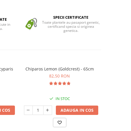
SPECII CERTIFICATE
ATE
Toate plantele au pasaport genetic,
cute in
certificand specia si originea
u.
genetica.
cyparis
Chiparos Lemon (Goldcrest) - 65cm
Chiparos Gol
le
82,50 RON
IN STOC
 COS
ADAUGA IN COS