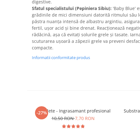
digestive.
Sfatul specialistului (Pepiniera Sibiu):
'Baby Blue' e
grădinile de mici dimensiuni datorită ritmului său l
păstra nuanța intensă de albastru argintiu, asigurați
fertil, ușor acid și bine drenat. Reacționează negati
rădăcină, așa că evitați solurile grele și tasate. Iar
scuturarea ușoară a zăpezii grele va preveni desfa
compacte.
Informatii conformitate produs
5 Tablete - Ingrasamant profesional
Substra
-27%
10,50 RON
7,70 RON