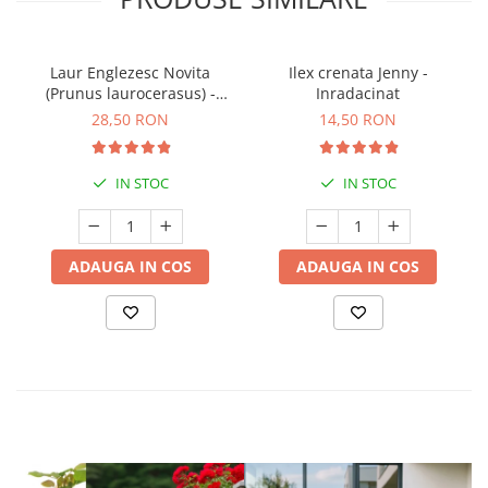
Laur Englezesc Novita
Ilex crenata Jenny -
(Prunus laurocerasus) -
Inradacinat
40cm (P9)
28,50 RON
14,50 RON
IN STOC
IN STOC
ADAUGA IN COS
ADAUGA IN COS