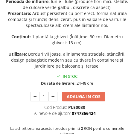
Perioada de înflorire:
Iunie - Iulie (produce flori mici, stelate,
de culoare verde-gălbui, discrete ca aspect).
Seminte de Ierburi
Prezentare:
Arbust persistent cu port erect, formă naturală
Seminte de Legume/Fructe
compactă și frunziș dens, cerat, pus în valoare de vârfurile
spectaculoase alb-crem ale lăstarilor noi.
Conținut:
1 plantă la ghiveci (Înălțime: 30 cm, Diametru
ghiveci: 13 cm).
Utilizare:
Borduri vii joase, aliniamente stradale, stâncării,
design peisagistic modern sau cultivare în containere și
jardiniere pe balcoane și terase.
IN STOC
Durata de livrare:
24-48 ore
ADAUGA IN COS
Cod Produs:
PLE0080
Ai nevoie de ajutor?
0747856424
La achizitionarea acestui produs primiti
2
RON pentru comenzile
viitoare