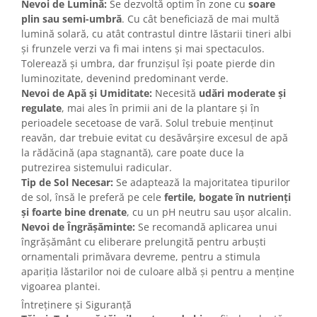
Nevoi de Lumină:
Se dezvoltă optim în zone cu
soare
plin sau semi-umbră
. Cu cât beneficiază de mai multă
lumină solară, cu atât contrastul dintre lăstarii tineri albi
și frunzele verzi va fi mai intens și mai spectaculos.
Tolerează și umbra, dar frunzișul își poate pierde din
luminozitate, devenind predominant verde.
Nevoi de Apă și Umiditate:
Necesită
udări moderate și
regulate
, mai ales în primii ani de la plantare și în
perioadele secetoase de vară. Solul trebuie menținut
reavăn, dar trebuie evitat cu desăvârșire excesul de apă
la rădăcină (apa stagnantă), care poate duce la
putrezirea sistemului radicular.
Tip de Sol Necesar:
Se adaptează la majoritatea tipurilor
de sol, însă le preferă pe cele
fertile, bogate în nutrienți
și foarte bine drenate
, cu un pH neutru sau ușor alcalin.
Nevoi de Îngrășăminte:
Se recomandă aplicarea unui
îngrășământ cu eliberare prelungită pentru arbuști
ornamentali primăvara devreme, pentru a stimula
apariția lăstarilor noi de culoare albă și pentru a menține
vigoarea plantei.
Întreținere și Siguranță