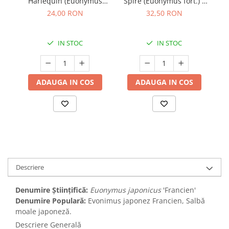
Harlequin (Euonymus
Spire (Euonymus fort.) -
fortunei) - 20cm
20cm (P9)
24,00 RON
32,50 RON
IN STOC
IN STOC
ADAUGA IN COS
ADAUGA IN COS
Descriere
Denumire Științifică:
Euonymus japonicus
'Francien'
Denumire Populară:
Evonimus japonez Francien, Salbă
moale japoneză.
Descriere Generală