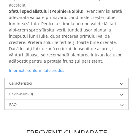
acesteia.
Sfatul specialistului (Pepiniera Sibiu):
'Francien' își arată
adevărata valoare primăvara, când noile creșteri albe
luminează tufa. Pentru a stimula un nou val de lăstari
albi-crem spre sfârșitul verii, tundeți ușor planta la
începutul lunii iulie, după trecerea primului val de
creștere. Preferă solurile fertile și foarte bine drenate.
Dacă locuiți într-o zonă cu ierni deosebit de aspre și
vânturi tăioase, se recomandă plantarea într-un loc ușor
adăpostit pentru a proteja frunzișul persistent.
Informatii conformitate produs
Caracteristici
Review-uri
(0)
FAQ
FRECVENT CUMPARATE