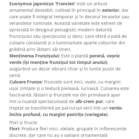
Euonymus japonicus 'Francien'
este un arbust
ornamental deosebit, cultivat în principal în
exterior
, dar
care poate fi integrat temporar și în decorul teraselor sau
verandelor luminate. Această varietate este extrem de
apreciată în designul peisagistic modern datorită
frunzișului său spectaculos și dens, care oferă o pată de
culoare constantă și o luminozitate aparte colțurilor din
grădină prin lăstarii săi tineri.
Menținerea Frunzișului:
Este o plantă
perenă, veșnic
verde (își menține frunzișul tot timpul anului)
,
asigurând un decor vibrant chiar și în lunile pustii de
iarnă.
Culoare Frunze:
Frunzele sunt mici, ovale, cu margini
ușor zimțate și o textură pieloasă, lucioasă. Culoarea este
fascinantă: lăstarii și frunzele noi din primăvară apar
într-o nuanță spectaculoasă de
alb-crem pur
, care
treptat se transformă pe parcursul verii într-un
verde-
închis profund, cu margini pestrițe (variegate)
.
Flori și Fructe
Flori:
Produce flori mici, stelate, grupate în inflorescențe
discrete, dar care nu au o valoare ornamentală