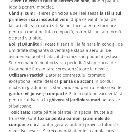
Tăieri:
Tolerează tăierile extrem de bine
, fiind o plantă
ideală pentru modelat.
Când și cum:
Tăierea principală se realizează
la sfârșitul
primăverii sau începutul verii
, după ce valul inițial de
lăstari albi s-a maturizat. Se pot face tăieri de formare
pentru a menține tufa compactă, rotundă sau sub formă
de gard viu pitic.
Boli și Dăunători:
Poate fi sensibil la făinare în condiții de
umiditate stagnantă și ventilație slabă a aerului. De
asemenea, poate fi atacat de omizi sau păduchi țestoși.
Se recomandă monitorizarea periodică și aplicarea de
tratamente fitosanitare corespunzătoare la nevoie.
Utilizare Practică:
Datorită contrastului cromatic
excepțional, este ideal ca
plantă de accent
în borduri
mixte, în grădini mici, stâncării, sau pentru realizarea de
garduri vii joase și compacte
. Este o opțiune excelentă și
pentru cultivarea în
ghivece și jardiniere mari
pe terase
și balcoane.
Toxicitate:
Toate părțile plantei (în special fructele și
frunzele) sunt
toxice pentru oameni și animale de
companie
dacă sunt ingerate, putând provoca tulburări
digestive severe. Se recomandă atenție la amplasarea