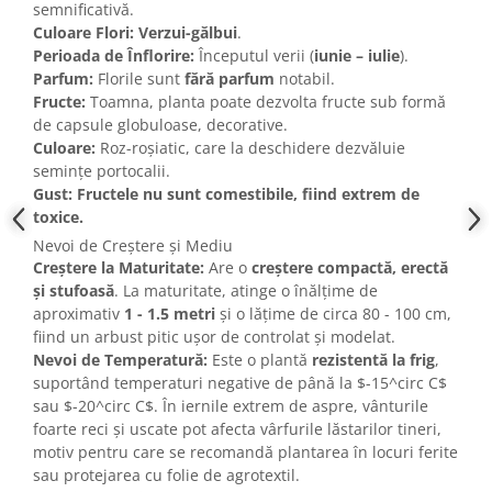
semnificativă.
Culoare Flori:
Verzui-gălbui
.
Perioada de Înflorire:
Începutul verii (
iunie – iulie
).
Parfum:
Florile sunt
fără parfum
notabil.
Fructe:
Toamna, planta poate dezvolta fructe sub formă
de capsule globuloase, decorative.
Culoare:
Roz-roșiatic, care la deschidere dezvăluie
semințe portocalii.
Gust:
Fructele nu sunt comestibile, fiind extrem de
toxice.
Nevoi de Creștere și Mediu
Creștere la Maturitate:
Are o
creștere compactă, erectă
și stufoasă
. La maturitate, atinge o înălțime de
aproximativ
1 - 1.5 metri
și o lățime de circa 80 - 100 cm,
fiind un arbust pitic ușor de controlat și modelat.
Nevoi de Temperatură:
Este o plantă
rezistentă la frig
,
suportând temperaturi negative de până la $-15^circ C$
sau $-20^circ C$. În iernile extrem de aspre, vânturile
foarte reci și uscate pot afecta vârfurile lăstarilor tineri,
motiv pentru care se recomandă plantarea în locuri ferite
sau protejarea cu folie de agrotextil.