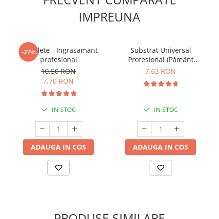
IMPREUNA
5 Tablete - Ingrasamant
Substrat Universal
-27%
profesional
Profesional (Pământ
Premium) - 5 L
10,50 RON
7,63 RON
7,70 RON
IN STOC
IN STOC
ADAUGA IN COS
ADAUGA IN COS
PRODUSE SIMILARE