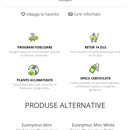
Adauga la Favorite
Cere informatii
PROGRAM FIDELIZARE
RETUR 14 ZILE
Inregistreaza-te si acumulezi puncte,
Poti returna oricand produsele care
la fiecare comanda.
nu iti plac
SPECII CERTIFICATE
PLANTE ACLIMATIZATE
Toate plantele au pasaport genetic,
Toate plantele sunt crescute in
certificand specia si originea
Romania, langa Sibiu.
genetica.
PRODUSE ALTERNATIVE
Euonymus Mini
Euonymus Mini White
E