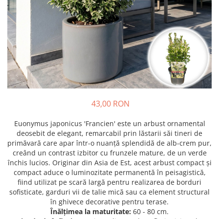
Prun - Prunus
Bulbi de Delphinium
Bulbi de Echinacea
Păr - Pyrus communis
Bulbi de Frezie
Smochini - Ficus carica
Bulbi de Fritillaria
Viță de Vie - Vitis
Bulbi de Gaillardia (Kokarda)
Zmeur - Rubus
Bulbi de Gladiole
Bulbi de Irisi - Stanjenel
Bulbi de Lalele
Bulbi de Leucanthemum
43,00 RON
Bulbi de Muscari
Euonymus japonicus 'Francien' este un arbust ornamental
Bulbi de Narcise
deosebit de elegant, remarcabil prin lăstarii săi tineri de
Bulbi de Ranunculus
primăvară care apar într-o nuanță splendidă de alb-crem pur,
creând un contrast izbitor cu frunzele mature, de un verde
Bulbi de Tigridia
închis lucios. Originar din Asia de Est, acest arbust compact și
Bulbi de Zambile
compact aduce o luminozitate permanentă în peisagistică,
Bulbi de Zantedeschia
fiind utilizat pe scară largă pentru realizarea de borduri
Bulbi Sparaxis
sofisticate, garduri vii de talie mică sau ca element structural
în ghivece decorative pentru terase.
Mixuri de Bulbi
Înălțimea la maturitate:
60 - 80 cm.
Seminte de Flori