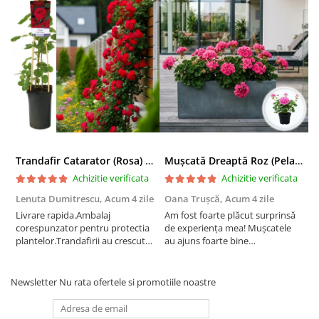
Trandafir Catarator (Rosa) Red Climber - 75cm
Mușcată Dreaptă Roz (Pelargonium Zonale)
Achizitie verificata
Achizitie verificata
Lenuta Dumitrescu,
Acum 4 zile
Oana Trușcă,
Acum 4 zile
E
Livrare rapida.Ambalaj
Am fost foarte plăcut surprinsă
I
corespunzator pentru protectia
de experiența mea! Mușcatele
f
plantelor.Trandafirii au crescut
au ajuns foarte bine
r
deja.Multumesc.
împachetate, în stare impecabilă,
c
fără să fie afectate pe timpul
c
transportului. Se vede că au fost
c
Newsletter
Nu rata ofertele si promotiile noastre
ambalate cu multă grijă. Acum
v
sunt frumos înflorite și...
e