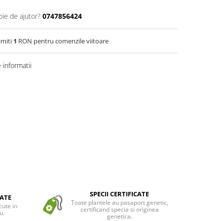
oie de ajutor?
0747856424
imiti
1
RON pentru comenzile viitoare
informatii
SPECII CERTIFICATE
ATE
Toate plantele au pasaport genetic,
cute in
certificand specia si originea
u.
genetica.