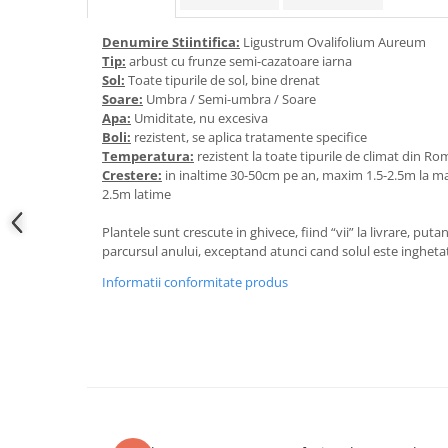
Denumire Stiintifica:
Ligustrum Ovalifolium Aureum
Tip:
arbust cu frunze semi-cazatoare iarna
Sol:
Toate tipurile de sol, bine drenat
Soare:
Umbra / Semi-umbra / Soare
Apa:
Umiditate, nu excesiva
Boli:
rezistent, se aplica tratamente specifice
Temperatura:
rezistent la toate tipurile de climat din R
Crestere:
in inaltime 30-50cm pe an, maxim 1.5-2.5m la ma
2.5m latime
Plantele sunt crescute in ghivece, fiind “vii” la livrare, put
parcursul anului, exceptand atunci cand solul este ingheta
Informatii conformitate produs