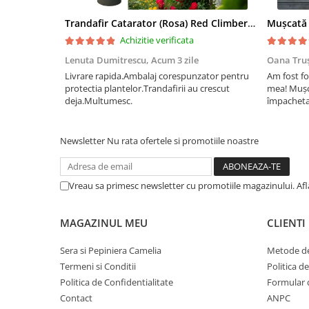
Trandafir Catarator (Rosa) Red Climber - 75cm
Achizitie verificata
Lenuta Dumitrescu,
Acum 3 zile
Oana Tru
Livrare rapida.Ambalaj corespunzator pentru
Am fost fo
protectia plantelor.Trandafirii au crescut
mea! Mușc
deja.Multumesc.
împachetat
afectate p
fost ambal
frumos înfl
Newsletter
Nu rata ofertele si promotiile noastre
Vreau sa primesc newsletter cu promotiile magazinului. Af
MAGAZINUL MEU
CLIENTI
Sera si Pepiniera Camelia
Metode de
Termeni si Conditii
Politica d
Politica de Confidentialitate
Formular 
Contact
ANPC