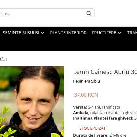
SEMINTE ȘI BULBI
PLANTE INTERIOR
FRUCTIFERE
TRAN
(3L)
Lemn Cainesc Auriu 30
Pepiniera Sibiu
37,00 RON
Varsta:
3-4 ani, ramificata
Ambalaj:
planta crescuta in ghiveci
Inaltimea Plantei fara ghiveci:
3
STOC EPUIZAT
Durata de livrare:
24-48 ore