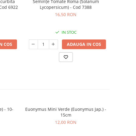
ucurbita
Semințe Tomate Roma (Solanum
Semințe D
 Cod 6922
Lycopersicum) - Cod 7388
Pepo) 
16,50 RON
IN STOC
N COS
ADAUGA IN COS
) - 10-
Euonymus Mini Verde (Euonymus Jap.) -
Euonym
15cm
(Euony
12,00 RON