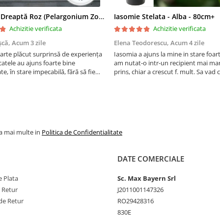
Mușcată Dreaptă Roz (Pelargonium Zonale)
Iasomie Stelata - Alba - 80cm+
Achizitie verificata
Achizitie verificata
șcă,
Acum 3 zile
Elena Teodorescu,
Acum 4 zile
arte plăcut surprinsă de experiența
Iasomia a ajuns la mine in stare foar
atele au ajuns foarte bine
am nutat-o intr-un recipient mai mar
e, în stare impecabilă, fără să fie
prins, chiar a crescut f. mult. Sa vad
e timpul transportului. Se vede că au
peste iarna, se spune ca este rezisten
ate cu multă grijă. Acum sunt
Vom vedea. Cumparati cu incredere,
orite și...
firma f serioasa, am ...
la mai multe in
Politica de Confidentialitate
DATE COMERCIALE
 Plata
Sc. Max Bayern Srl
e Retur
J2011001147326
de Retur
RO29428316
830E