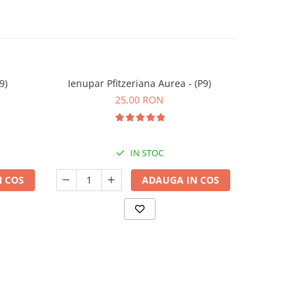
9)
Ienupar Pfitzeriana Aurea - (P9)
25,00 RON
IN STOC
 COS
ADAUGA IN COS