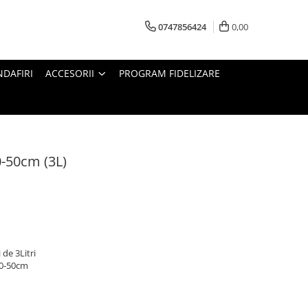
0747856424
0,00
DAFIRI
ACCESORII
PROGRAM FIDELIZARE
-50cm (3L)
 de 3Litri
0-50cm