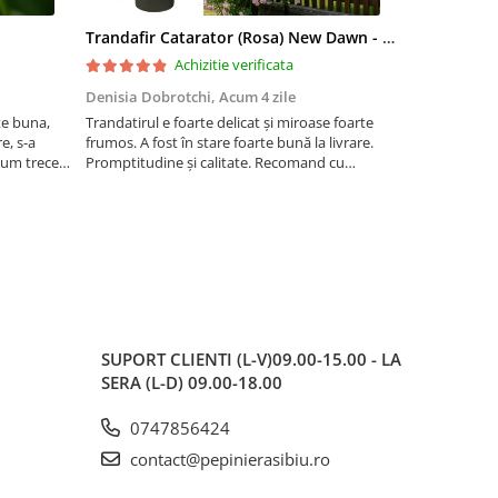
Trandafir Catarator (Rosa) New Dawn - 75cm
Artar Palma
Achizitie verificata
Denisia Dobrotchi,
Acum 4 zile
Hanceanu D
te buna,
Trandatirul e foarte delicat și miroase foarte
Felicitări
e, s-a
frumos. A fost în stare foarte bună la livrare.
 cum trece
Promptitudine și calitate. Recomand cu
ta la ger.
încredere.
 este o
SUPORT CLIENTI
(L-V)09.00-15.00 - LA
SERA (L-D) 09.00-18.00
0747856424
contact@pepinierasibiu.ro