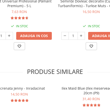
t Universal Profesional (Pământ
Semințe Dovleac decorativ (C
Premium) - 5 L
Turbaniformis) - Turkse Muts -
7,63 RON
16,50 RON
IN STOC
IN STOC
ADAUGA IN COS
ADAUGA I
PRODUSE SIMILARE
x crenata Jenny - Inradacinat
Ilex Maid Blue (Ilex meserveae
20cm (P9)
14,50 RON
31,40 RON