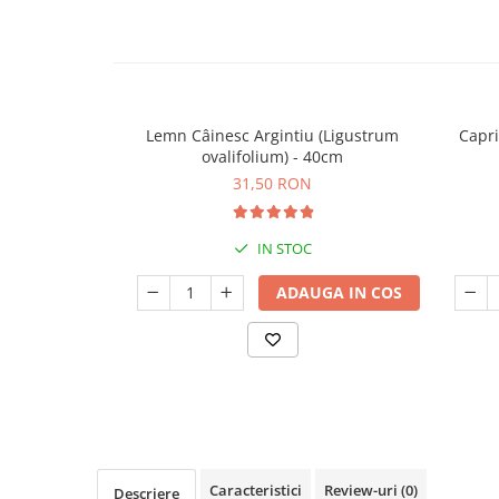
Seminte de Ierburi
Seminte de Legume/Fructe
Lemn Câinesc Argintiu (Ligustrum
Capri
ovalifolium) - 40cm
31,50 RON
IN STOC
ADAUGA IN COS
Caracteristici
Review-uri
(0)
Descriere