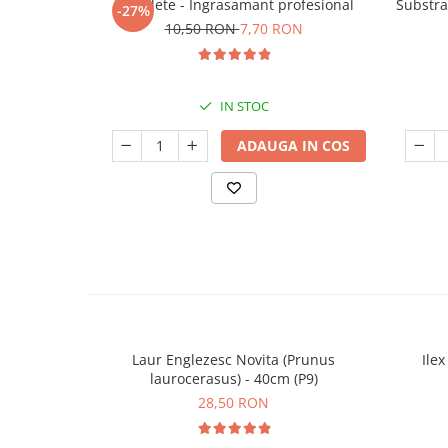
5 Tablete - Ingrasamant profesional
Substra
-27%
10,50 RON
7,70 RON
IN STOC
ADAUGA IN COS
Laur Englezesc Novita (Prunus
Ile
laurocerasus) - 40cm (P9)
28,50 RON