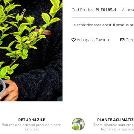
Cod Produs:
PLE0185-1
Ai nev
La achizitionarea acestui produs pr
Adauga la Favorite
Cere 
RETUR 14 ZILE
PLANTE ACLIMATIZ
Poti returna oricand produsele care
Toate plantele sunt cres
nu iti plac
Romania, langa Sibi