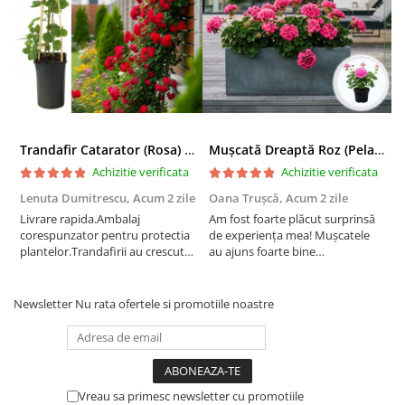
Trandafir Catarator (Rosa) Red Climber - 75cm
Mușcată Dreaptă Roz (Pelargonium Zonale)
Achizitie verificata
Achizitie verificata
Lenuta Dumitrescu,
Acum 2 zile
Oana Trușcă,
Acum 2 zile
E
Livrare rapida.Ambalaj
Am fost foarte plăcut surprinsă
I
corespunzator pentru protectia
de experiența mea! Mușcatele
f
plantelor.Trandafirii au crescut
au ajuns foarte bine
r
deja.Multumesc.
împachetate, în stare impecabilă,
c
fără să fie afectate pe timpul
c
transportului. Se vede că au fost
c
Newsletter
Nu rata ofertele si promotiile noastre
ambalate cu multă grijă. Acum
v
sunt frumos înflorite și...
e
Vreau sa primesc newsletter cu promotiile