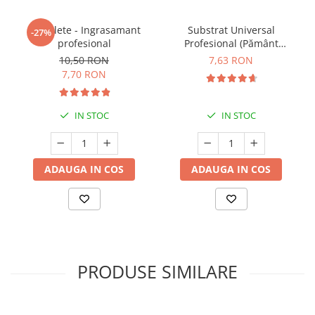
5 Tablete - Ingrasamant
Substrat Universal
-27%
profesional
Profesional (Pământ
Premium) - 5 L
10,50 RON
7,63 RON
7,70 RON
IN STOC
IN STOC
ADAUGA IN COS
ADAUGA IN COS
PRODUSE SIMILARE