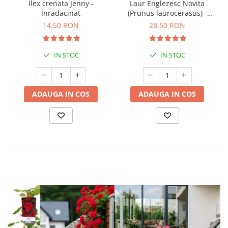
Ilex crenata Jenny -
Laur Englezesc Novita
Inradacinat
(Prunus laurocerasus) -
40cm (P9)
14,50 RON
28,50 RON
IN STOC
IN STOC
ADAUGA IN COS
ADAUGA IN COS