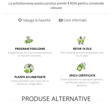
La achizitionarea acestui produs primiti
1
RON pentru comenzile
Seminte de Ierburi
viitoare
Seminte de Legume/Fructe
Adauga la Favorite
Cere informatii
PROGRAM FIDELIZARE
RETUR 14 ZILE
Inregistreaza-te si acumulezi puncte,
Poti returna oricand produsele care
la fiecare comanda.
nu iti plac
SPECII CERTIFICATE
PLANTE ACLIMATIZATE
Toate plantele au pasaport genetic,
Toate plantele sunt crescute in
certificand specia si originea
Romania, langa Sibiu.
genetica.
PRODUSE ALTERNATIVE