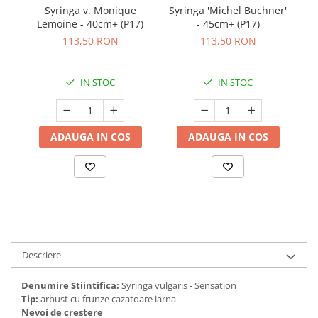
Syringa v. Monique
Syringa 'Michel Buchner'
Sy
Lemoine - 40cm+ (P17)
- 45cm+ (P17)
113,50 RON
113,50 RON
IN STOC
IN STOC
ADAUGA IN COS
ADAUGA IN COS
Descriere
Denumire Stiintifica:
Syringa vulgaris - Sensation
Tip:
arbust cu frunze cazatoare iarna
Nevoi de crestere