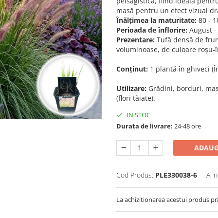
peisagistică, fiind ideală pent
masă pentru un efect vizual dr
Înălțimea la maturitate:
80 - 1
Perioada de înflorire:
August -
Prezentare:
Tufă densă de frunz
voluminoase, de culoare roșu-î
Conținut:
1 plantă în ghiveci (
Utilizare:
Grădini, borduri, mas
(flori tăiate).
IN STOC
Durata de livrare:
24-48 ore
ADAUG
Cod Produs:
PLE330038-6
Ai 
La achizitionarea acestui produs pr