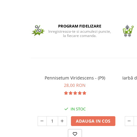
Seminte de Ierburi
Seminte de Legume/Fructe
PROGRAM FIDELIZARE
Inregistreaza-te si acumulezi puncte,
la fiecare comanda.
Pennisetum Viridescens - (P9)
Iarbă 
28,00 RON
IN STOC
ADAUGA IN COS