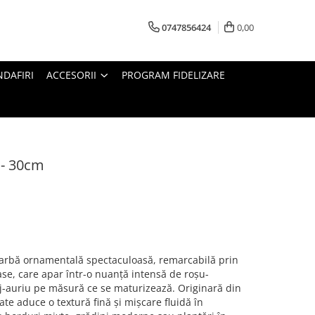
0747856424
0,00
DAFIRI
ACCESORII
PROGRAM FIDELIZARE
 - 30cm
iarbă ornamentală spectaculoasă, remarcabilă prin
ase, care apar într-o nuanță intensă de roșu-
j-auriu pe măsură ce se maturizează. Originară din
tate aduce o textură fină și mișcare fluidă în