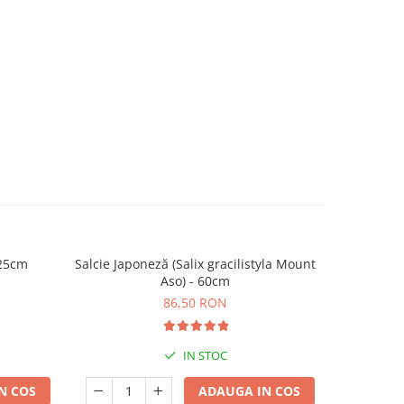
 25cm
Salcie Japoneză (Salix gracilistyla Mount
Nandina 
Aso) - 60cm
86,50 RON
IN STOC
N COS
ADAUGA IN COS