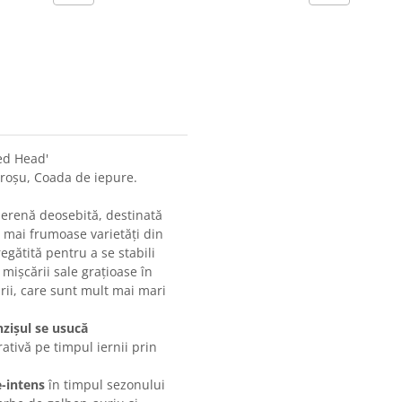
ed Head'
roșu, Coada de iepure.
erenă deosebită, destinată
e mai frumoase varietăți din
gătită pentru a se stabili
mișcării sale grațioase în
rii, care sunt mult mai mari
nzișul se usucă
ativă pe timpul iernii prin
-intens
în timpul sezonului