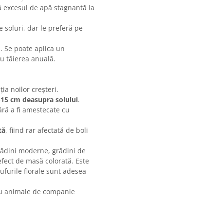
ă excesul de apă stagnantă la
 soluri, dar le preferă pe
. Se poate aplica un
u tăierea anuală.
ția noilor creșteri.
-15 cm deasupra solului
.
ără a fi amestecate cu
tă
, fiind rar afectată de boli
rădini moderne, grădini de
efect de masă colorată. Este
furile florale sunt adesea
u animale de companie