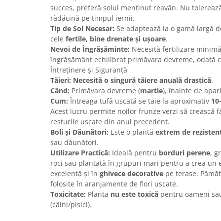
succes, preferă solul menținut reavăn. Nu tolereaz
rădăcină pe timpul iernii.
Tip de Sol Necesar:
Se adaptează la o gamă largă de
cele
fertile, bine drenate și ușoare
.
Nevoi de Îngrășăminte:
Necesită fertilizare minimă
îngrășământ echilibrat primăvara devreme, odată c
Întreținere și Siguranță
Tăieri:
Necesită o singură tăiere anuală drastică
.
Când:
Primăvara devreme (
martie
), înainte de apari
Cum:
Întreaga tufă uscată se taie la aproximativ
10
Acest lucru permite noilor frunze verzi să crească f
resturile uscate din anul precedent.
Boli și Dăunători:
Este o plantă
extrem de rezisten
sau dăunători.
Utilizare Practică:
Ideală pentru
borduri perene
, g
roci sau plantată în grupuri mari pentru a crea un 
excelentă și în
ghivece decorative
pe terase. Pămătu
folosite în aranjamente de flori uscate.
Toxicitate:
Planta
nu este toxică
pentru oameni sa
(câini/pisici).