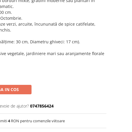
ru borduri mixte, grădini moderne sau plantări în
amatic.
00 cm.
 Octombrie.
e verzi, arcuite, încununată de spice catifelate,
nchis.
Înălțime: 30 cm, Diametru ghiveci: 17 cm).
ive vegetale, jardiniere mari sau aranjamente florale
A IN COS
nevoie de ajutor?
0747856424
imiti
4
RON pentru comenzile viitoare