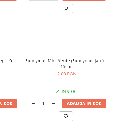
) - 10-
Euonymus Mini Verde (Euonymus Jap.) -
Euonym
15cm
(Euony
12,00 RON
IN STOC
N COS
ADAUGA IN COS