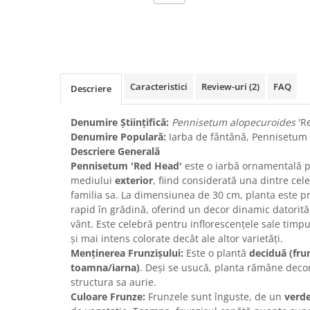
Caracteristici
Review-uri
(2)
FAQ
Descriere
Denumire Științifică:
Pennisetum alopecuroides
'R
Denumire Populară:
Iarba de fântână, Pennisetum 
Descriere Generală
Pennisetum 'Red Head'
este o iarbă ornamentală p
mediului
exterior
, fiind considerată una dintre cel
familia sa. La dimensiunea de 30 cm, planta este pre
rapid în grădină, oferind un decor dinamic datorită 
vânt. Este celebră pentru inflorescențele sale timpu
și mai intens colorate decât ale altor varietăți.
Menținerea Frunzișului:
Este o plantă
deciduă (fru
toamna/iarna)
. Deși se usucă, planta rămâne decor
structura sa aurie.
Culoare Frunze:
Frunzele sunt înguste, de un
verde