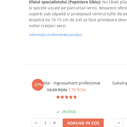
Sfatul specialistului (Pepiniera Sibiu):
Nu tăiați pla
și spicele uscate pe parcursul iernii, deoarece ofer
superb sub zăpadă și protejează centrul tufei de e
drastică (la 10-15 cm de sol) se face primăvara dev
noilor creșteri verzi.
Informatii conformitate produs
5 Tablete - Ingrasamant profesional
Substra
-27%
10,50 RON
7,70 RON
IN STOC
ADAUGA IN COS