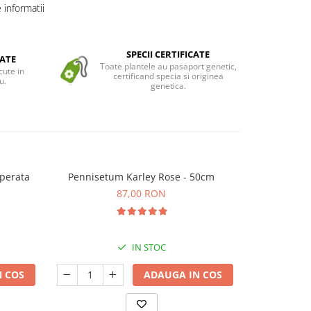
informatii
SPECII CERTIFICATE
ATE
Toate plantele au pasaport genetic,
cute in
certificand specia si originea
u.
genetica.
mperata
Pennisetum Karley Rose - 50cm
Iarbă d
(Mis
87,00 RON
IN STOC
 COS
ADAUGA IN COS