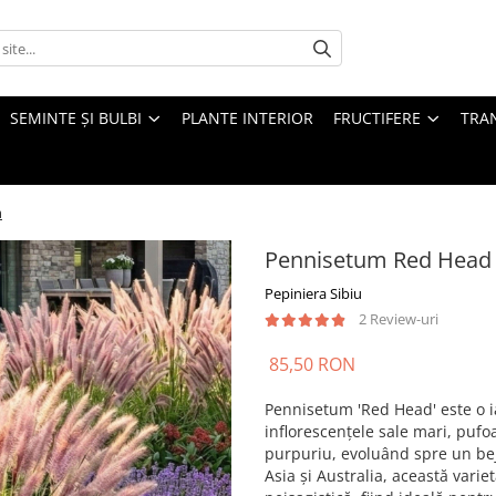
SEMINTE ȘI BULBI
PLANTE INTERIOR
FRUCTIFERE
TRAN
m
Pennisetum Red Head
Pepiniera Sibiu
2 Review-uri
85,50 RON
Pennisetum 'Red Head' este o 
inflorescențele sale mari, pufo
purpuriu, evoluând spre un be
Asia și Australia, această varie