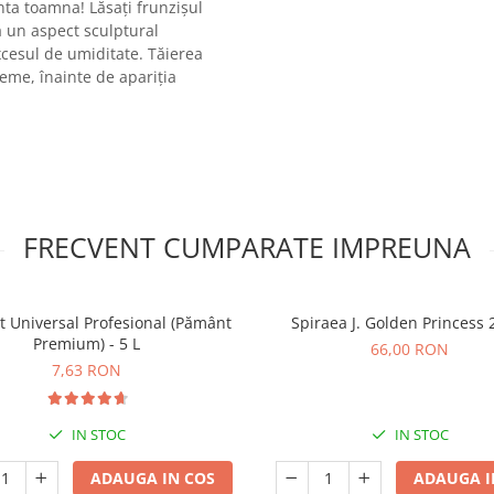
nta toamna! Lăsați frunzișul
ă un aspect sculptural
xcesul de umiditate. Tăierea
reme, înainte de apariția
FRECVENT CUMPARATE IMPREUNA
t Universal Profesional (Pământ
Spiraea J. Golden Princess
Premium) - 5 L
66,00 RON
7,63 RON
IN STOC
IN STOC
ADAUGA IN COS
ADAUGA I