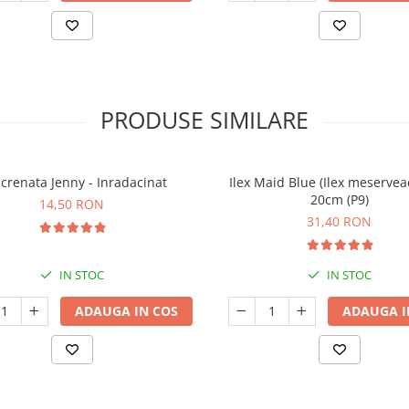
PRODUSE SIMILARE
x crenata Jenny - Inradacinat
Ilex Maid Blue (Ilex meserveae
20cm (P9)
14,50 RON
31,40 RON
IN STOC
IN STOC
ADAUGA IN COS
ADAUGA I