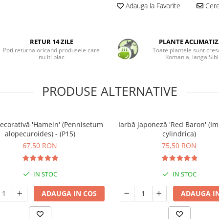
Adauga la Favorite
Cere 
RETUR 14 ZILE
PLANTE ACLIMATIZ
Poti returna oricand produsele care
Toate plantele sunt cres
nu iti plac
Romania, langa Sibi
PRODUSE ALTERNATIVE
decorativă 'Hameln' (Pennisetum
Iarbă japoneză 'Red Baron' (I
alopecuroides) - (P15)
cylindrica)
67,50 RON
75,50 RON
IN STOC
IN STOC
ADAUGA IN COS
ADAUGA IN