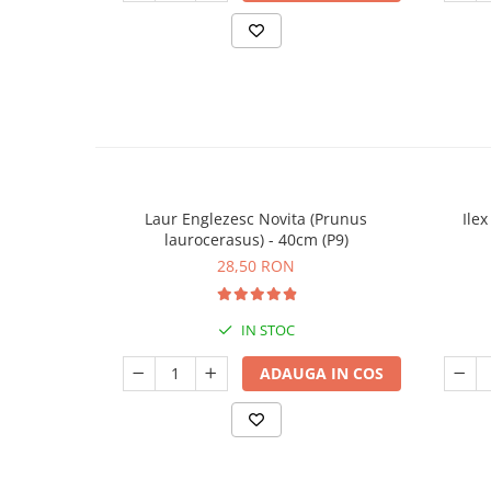
Laur Englezesc Novita (Prunus
Ile
laurocerasus) - 40cm (P9)
28,50 RON
IN STOC
ADAUGA IN COS