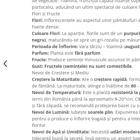
de vegetație. Toamna, frunzișul capătă nuanțe sup
portocaliu, aducând un ultim spectacol de culoare 
Flori și Fructe
Flori:
Inflorescențele au aspectul unor pămătufuri s
foarte dense.
Culoare Flori:
La apariție, florile sunt de un
purpuri
negru)
, maturându-se spre un gri-rozaliu pe măsur
Perioada de Înflorire:
Vara târziu – toamnă (
august
Parfum:
Planta este
fără parfum
.
Fructe:
Produce semințe minuscule ascunse în pămă
Gust:
Fructele (semințele) nu sunt comestibile.
Nevoi de Creștere și Mediu
Creștere la Maturitate:
Are o
creștere rapidă
, form
de fântână. La maturitate, atinge o înălțime de
80 -
Nevoi de Temperatură:
Este o plantă
rezistentă la 
iernii din România până la aproximativ $-20^circ C$
și fără zăpadă, se recomandă protejarea bazei cu u
Nevoi de Lumină:
Iubește
soarele plin
. Expunerea l
pentru a produce o înflorire bogată și pentru a inte
florilor.
Nevoi de Apă și Umiditate:
Necesită
udări modera
toleranță bună la secetă, însă pentru un aspect luxur