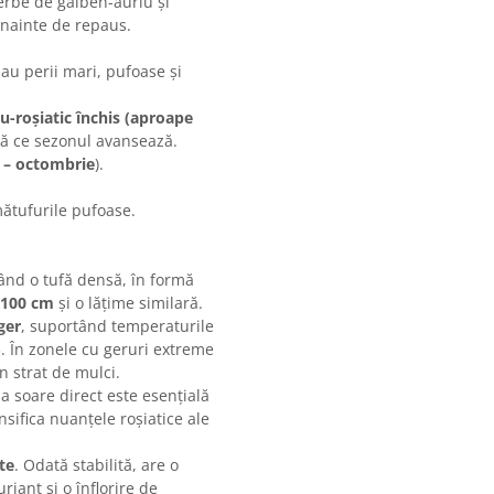
erbe de galben-auriu și
înainte de repaus.
au perii mari, pufoase și
u-roșiatic închis (aproape
ă ce sezonul avansează.
 – octombrie
).
tufurile pufoase.
ând o tufă densă, în formă
 100 cm
și o lățime similară.
ger
, suportând temperaturile
. În zonele cu geruri extreme
n strat de mulci.
a soare direct este esențială
nsifica nuanțele roșiatice ale
te
. Odată stabilită, are o
iant și o înflorire de