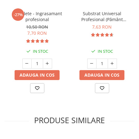
5 Tablete - Ingrasamant
Substrat Universal
-27%
profesional
Profesional (Pământ
Premium) - 5 L
10,50 RON
7,63 RON
7,70 RON
IN STOC
IN STOC
ADAUGA IN COS
ADAUGA IN COS
PRODUSE SIMILARE