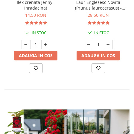
Ilex crenata Jenny -
Laur Englezesc Novita
Inradacinat
(Prunus laurocerasus) -
40cm (P9)
14,50 RON
28,50 RON
IN STOC
IN STOC
ADAUGA IN COS
ADAUGA IN COS