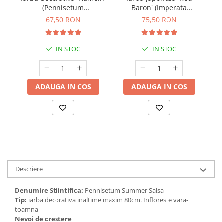
(Pennisetum
Baron' (Imperata
alopecuroides) - (P15)
cylindrica)
67,50 RON
75,50 RON
IN STOC
IN STOC
ADAUGA IN COS
ADAUGA IN COS
Descriere
Denumire Stiintifica:
Pennisetum Summer Salsa
Tip:
iarba decorativa inaltime maxim 80cm. Infloreste vara-
toamna
Nevoi de crestere