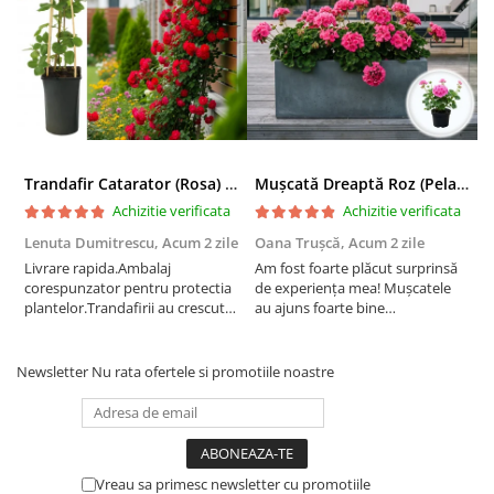
Trandafir Catarator (Rosa) Red Climber - 75cm
Mușcată Dreaptă Roz (Pelargonium Zonale)
Achizitie verificata
Achizitie verificata
Lenuta Dumitrescu,
Acum 2 zile
Oana Trușcă,
Acum 2 zile
E
Livrare rapida.Ambalaj
Am fost foarte plăcut surprinsă
I
corespunzator pentru protectia
de experiența mea! Mușcatele
f
plantelor.Trandafirii au crescut
au ajuns foarte bine
r
deja.Multumesc.
împachetate, în stare impecabilă,
c
fără să fie afectate pe timpul
c
transportului. Se vede că au fost
c
Newsletter
Nu rata ofertele si promotiile noastre
ambalate cu multă grijă. Acum
v
sunt frumos înflorite și...
e
Vreau sa primesc newsletter cu promotiile