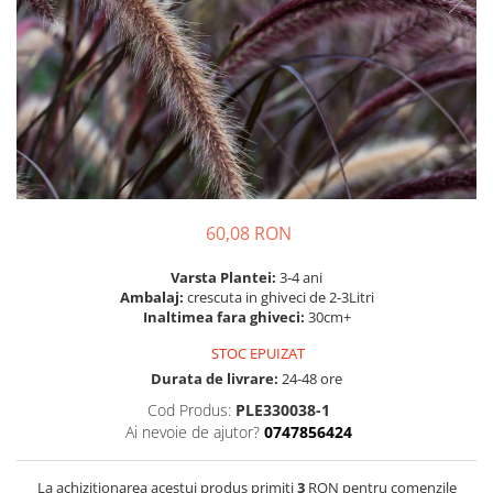
Prun - Prunus
Bulbi de Delphinium
Bulbi de Echinacea
Păr - Pyrus communis
Bulbi de Frezie
Smochini - Ficus carica
Bulbi de Fritillaria
Viță de Vie - Vitis
Bulbi de Gaillardia (Kokarda)
Zmeur - Rubus
Bulbi de Gladiole
Bulbi de Irisi - Stanjenel
Bulbi de Lalele
Bulbi de Leucanthemum
60,08 RON
Bulbi de Muscari
Varsta Plantei:
3-4 ani
Bulbi de Narcise
Ambalaj:
crescuta in ghiveci de 2-3Litri
Bulbi de Ranunculus
Inaltimea fara ghiveci:
30cm+
Bulbi de Tigridia
STOC EPUIZAT
Bulbi de Zambile
Durata de livrare:
24-48 ore
Bulbi de Zantedeschia
Cod Produs:
PLE330038-1
Bulbi Sparaxis
Ai nevoie de ajutor?
0747856424
Mixuri de Bulbi
La achizitionarea acestui produs primiti
3
RON pentru comenzile
Seminte de Flori