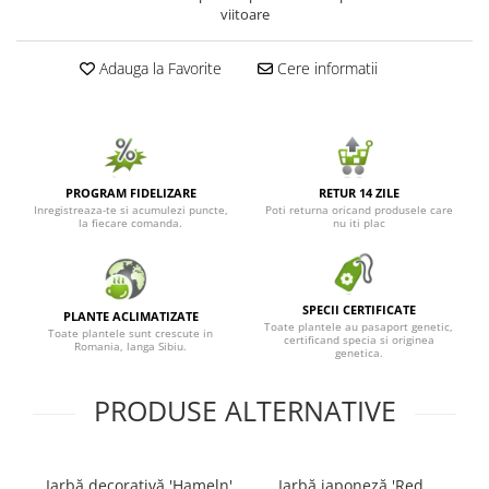
viitoare
Seminte de Ierburi
Seminte de Legume/Fructe
Adauga la Favorite
Cere informatii
PROGRAM FIDELIZARE
RETUR 14 ZILE
Inregistreaza-te si acumulezi puncte,
Poti returna oricand produsele care
la fiecare comanda.
nu iti plac
SPECII CERTIFICATE
PLANTE ACLIMATIZATE
Toate plantele au pasaport genetic,
Toate plantele sunt crescute in
certificand specia si originea
Romania, langa Sibiu.
genetica.
PRODUSE ALTERNATIVE
Iarbă decorativă 'Hameln'
Iarbă japoneză 'Red
I