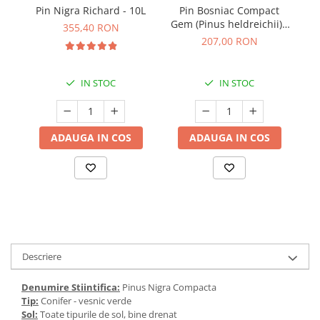
Pin Nigra Richard - 10L
Pin Bosniac Compact
P
Gem (Pinus heldreichii) -
355,40 RON
40cm
207,00 RON
IN STOC
IN STOC
ADAUGA IN COS
ADAUGA IN COS
Descriere
Denumire Stiintifica:
Pinus Nigra Compacta
Tip:
Conifer - vesnic verde
Sol:
Toate tipurile de sol, bine drenat