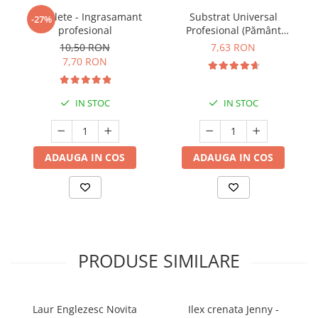
5 Tablete - Ingrasamant
Substrat Universal
-27%
profesional
Profesional (Pământ
Premium) - 5 L
10,50 RON
7,63 RON
7,70 RON
IN STOC
IN STOC
ADAUGA IN COS
ADAUGA IN COS
PRODUSE SIMILARE
Laur Englezesc Novita
Ilex crenata Jenny -