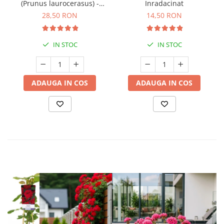
(Prunus laurocerasus) -
Inradacinat
40cm (P9)
28,50 RON
14,50 RON
IN STOC
IN STOC
ADAUGA IN COS
ADAUGA IN COS