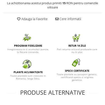
La achizitionarea acestui produs primiti
15
RON pentru comenzile
Seminte de Ierburi
viitoare
Seminte de Legume/Fructe
Adauga la Favorite
Cere informatii
PROGRAM FIDELIZARE
RETUR 14 ZILE
Inregistreaza-te si acumulezi puncte,
Poti returna oricand produsele care
la fiecare comanda.
nu iti plac
SPECII CERTIFICATE
PLANTE ACLIMATIZATE
Toate plantele au pasaport genetic,
Toate plantele sunt crescute in
certificand specia si originea
Romania, langa Sibiu.
genetica.
PRODUSE ALTERNATIVE