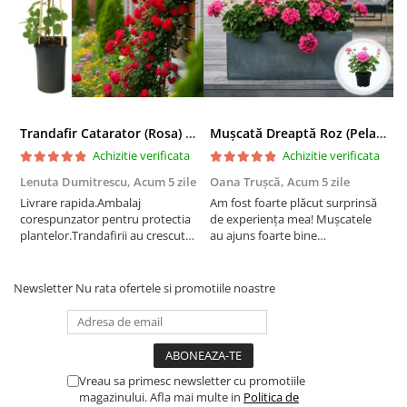
Trandafir Catarator (Rosa) Red Climber - 75cm
Mușcată Dreaptă Roz (Pelargonium Zonale)
Achizitie verificata
Achizitie verificata
Lenuta Dumitrescu,
Acum 5 zile
Oana Trușcă,
Acum 5 zile
E
Livrare rapida.Ambalaj
Am fost foarte plăcut surprinsă
I
corespunzator pentru protectia
de experiența mea! Mușcatele
f
plantelor.Trandafirii au crescut
au ajuns foarte bine
r
deja.Multumesc.
împachetate, în stare impecabilă,
c
fără să fie afectate pe timpul
c
transportului. Se vede că au fost
c
Newsletter
Nu rata ofertele si promotiile noastre
ambalate cu multă grijă. Acum
v
sunt frumos înflorite și...
e
Vreau sa primesc newsletter cu promotiile
magazinului. Afla mai multe in
Politica de