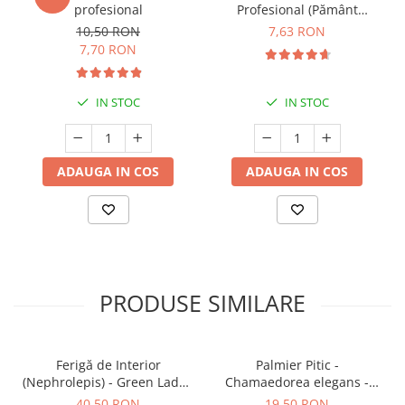
profesional
Profesional (Pământ
Premium) - 5 L
10,50 RON
7,63 RON
7,70 RON
IN STOC
IN STOC
ADAUGA IN COS
ADAUGA IN COS
PRODUSE SIMILARE
Ferigă de Interior
Palmier Pitic -
(Nephrolepis) - Green Lady -
Chamaedorea elegans -
35cm
30cm
40,50 RON
19,50 RON