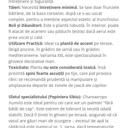
Întreținere și Siguranță
Tăieri:
Necesită
întreținere minimă
. Se taie doar frunzele
bătrâne, de la baza coroanei, după ce s-au uscat
complet, pentru a menține aspectul estetic al trunchiului.
Boli și Dăunători:
Este o plantă robustă. În interior, poate
fi atacat de acarieni sau păduchi țestoși dacă aerul este
prea uscat și cald.
Utilizare Practică:
Ideal ca
plantă de accent
pe terase,
lângă piscine, în grădini de iarnă sau în grădini
mediteraneene. Varianta XXL este spectaculoasă în
ghivece decorative mari.
Toxicitate:
Planta
nu este considerată toxică
, însă
prezintă
spini foarte ascuțiți
pe tije, care pot provoca
răni; se recomandă prudență la manipulare și
amplasarea departe de zonele de joacă ale copiilor.
Sfatul specialistului (Pepiniera Sibiu):
Chamaerops
humilis
este ideal pentru cei care vor un palmier "fără
bătăi de cap". Este extrem de tolerant la secetă odată
stabilit. Dacă îl țineți în ghiveci pe terasă, asigurați-vă că
vasul are găuri mari de scurgere – excesul de apă la
rădăcină este inamicul nr. 1. Iarna, dacă temperaturile