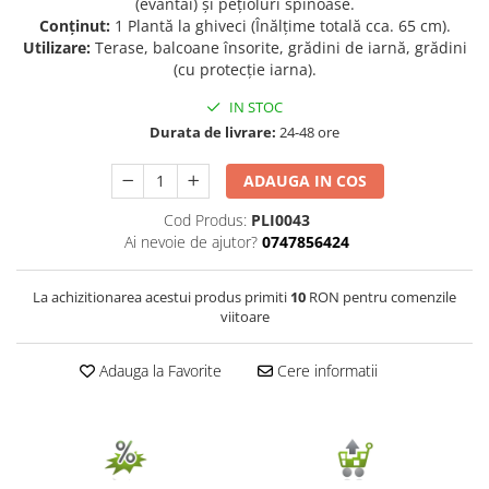
(evantai) și pețioluri spinoase.
Conținut:
1 Plantă la ghiveci (Înălțime totală cca. 65 cm).
Seminte de Ierburi
Utilizare:
Terase, balcoane însorite, grădini de iarnă, grădini
Seminte de Legume/Fructe
(cu protecție iarna).
IN STOC
Durata de livrare:
24-48 ore
ADAUGA IN COS
Cod Produs:
PLI0043
Ai nevoie de ajutor?
0747856424
La achizitionarea acestui produs primiti
10
RON pentru comenzile
viitoare
Adauga la Favorite
Cere informatii