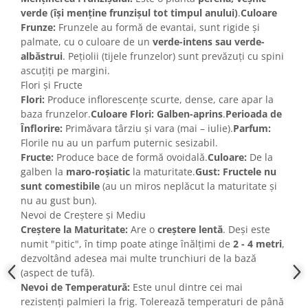
verde (își menține frunzișul tot timpul anului)
.
Culoare
Frunze:
Frunzele au formă de evantai, sunt rigide și
palmate, cu o culoare de un
verde-intens sau verde-
albăstrui
. Pețiolii (tijele frunzelor) sunt prevăzuți cu spini
ascuțiți pe margini.
Flori și Fructe
Flori:
Produce inflorescențe scurte, dense, care apar la
baza frunzelor.
Culoare Flori:
Galben-aprins
.
Perioada de
Înflorire:
Primăvara târziu și vara (mai – iulie).
Parfum:
Florile nu au un parfum puternic sesizabil.
Fructe:
Produce bace de formă ovoidală.
Culoare:
De la
galben la
maro-roșiatic
la maturitate.
Gust:
Fructele nu
sunt comestibile
(au un miros neplăcut la maturitate și
nu au gust bun).
Nevoi de Creștere și Mediu
Creștere la Maturitate:
Are o
creștere lentă
. Deși este
numit "pitic", în timp poate atinge înălțimi de
2 - 4 metri
,
dezvoltând adesea mai multe trunchiuri de la bază
(aspect de tufă).
Nevoi de Temperatură:
Este unul dintre cei mai
rezistenți palmieri la frig. Tolerează temperaturi de până