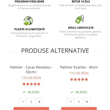
PROGRAM FIDELIZARE
RETUR 14 ZILE
Inregistreaza-te si acumulezi puncte,
Poti returna oricand produsele care
la fiecare comanda.
nu iti plac
SPECII CERTIFICATE
PLANTE ACLIMATIZATE
Toate plantele au pasaport genetic,
Toate plantele sunt crescute in
certificand specia si originea
Romania, langa Sibiu.
genetica.
PRODUSE ALTERNATIVE
Palmier - Cycas Revoluta -
Palmier Evantai - 45cm
Pa
50cm+
117,00 RON
174,00 RON
IN STOC
IN STOC