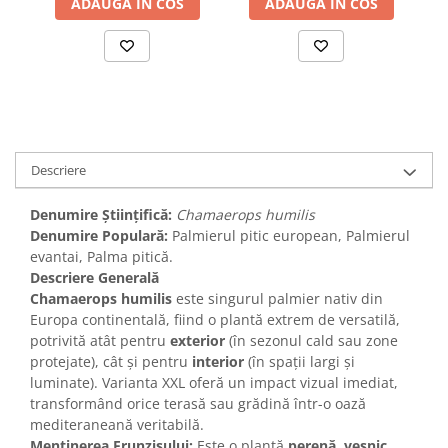
ADAUGA IN COS
ADAUGA IN COS
Descriere
Denumire Științifică:
Chamaerops humilis
Denumire Populară:
Palmierul pitic european, Palmierul
evantai, Palma pitică.
Descriere Generală
Chamaerops humilis
este singurul palmier nativ din
Europa continentală, fiind o plantă extrem de versatilă,
potrivită atât pentru
exterior
(în sezonul cald sau zone
protejate), cât și pentru
interior
(în spații largi și
luminate). Varianta XXL oferă un impact vizual imediat,
transformând orice terasă sau grădină într-o oază
mediteraneană veritabilă.
Menținerea Frunzișului:
Este o plantă
perenă, veșnic