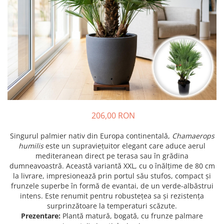
Prun - Prunus
Bulbi de Delphinium
Bulbi de Echinacea
Păr - Pyrus communis
Bulbi de Frezie
Smochini - Ficus carica
Bulbi de Fritillaria
Viță de Vie - Vitis
Bulbi de Gaillardia (Kokarda)
Zmeur - Rubus
Bulbi de Gladiole
Bulbi de Irisi - Stanjenel
Bulbi de Lalele
Bulbi de Leucanthemum
206,00 RON
Bulbi de Muscari
Bulbi de Narcise
Singurul palmier nativ din Europa continentală,
Chamaerops
Bulbi de Ranunculus
humilis
este un supraviețuitor elegant care aduce aerul
mediteranean direct pe terasa sau în grădina
Bulbi de Tigridia
dumneavoastră. Această variantă XXL, cu o înălțime de 80 cm
Bulbi de Zambile
la livrare, impresionează prin portul său stufos, compact și
Bulbi de Zantedeschia
frunzele superbe în formă de evantai, de un verde-albăstrui
intens. Este renumit pentru robustețea sa și rezistența
Bulbi Sparaxis
surprinzătoare la temperaturi scăzute.
Mixuri de Bulbi
Prezentare:
Plantă matură, bogată, cu frunze palmare
Seminte de Flori