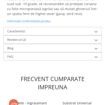
scad sub -10 grade, vă recomandăm să protejați coroana
cu folie microporoasă (agrila) sau să mutați ghiveciul într-
un spațiu ferit de îngheț sever (garaj, seră rece).
Informatii conformitate produs
Caracteristici
Review-uri
(2)
Blog
FAQ
FRECVENT CUMPARATE
IMPREUNA
5 Tablete - Ingrasamant
Substrat Universal
-27%