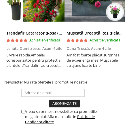
Trandafir Catarator (Rosa) Red Climber - 75cm
Mușcată Dreaptă Roz (Pelargonium Zonale)
Achizitie verificata
Achizitie verificata
Lenuta Dumitrescu,
Acum 4 zile
Oana Trușcă,
Acum 4 zile
E
Livrare rapida.Ambalaj
Am fost foarte plăcut surprinsă
I
corespunzator pentru protectia
de experiența mea! Mușcatele
f
plantelor.Trandafirii au crescut
au ajuns foarte bine
r
deja.Multumesc.
împachetate, în stare impecabilă,
c
fără să fie afectate pe timpul
c
transportului. Se vede că au fost
c
Newsletter
Nu rata ofertele si promotiile noastre
ambalate cu multă grijă. Acum
v
sunt frumos înflorite și...
e
Vreau sa primesc newsletter cu promotiile
magazinului. Afla mai multe in
Politica de
Confidentialitate