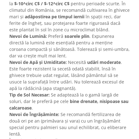
la
$-10^circ C$ / $-12^circ C$
pentru perioade scurte. În
climatul din România, se recomandă cultivarea în ghivece
mari și
adăpostirea pe timpul iernii
în spații reci, dar
ferite de îngheț, sau protejarea foarte riguroasă dacă
este plantat în sol în zone cu microclimat blând.
Nevoi de Lumină:
Preferă
soarele plin
. Expunerea
directă la lumină este esențială pentru a menține
coroana compactă și sănătoasă. Tolerează și semi-umbra,
dar va crește mult mai lent.
Nevoi de Apă și Umiditate:
Necesită
udări moderate
.
Este foarte rezistent la secetă odată stabilit, însă în
ghivece trebuie udat regulat, lăsând pământul să se
usuce la suprafață între udări. Nu tolerează excesul de
apă la rădăcină (apa stagnantă).
Tip de Sol Necesar:
Se adaptează la o gamă largă de
soluri, dar le preferă pe cele
bine drenate, nisipoase sau
calcaroase
.
Nevoi de Îngrășăminte:
Se recomandă fertilizarea de
două ori pe an (primăvara și vara) cu un îngrășământ
special pentru palmieri sau unul echilibrat, cu eliberare
lentă.